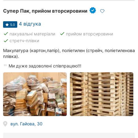
Супер Пак, прийом вторсировини
4 відгука
5.0
done
done
пакувальні матеріали
прийом вторсировини
done
стретч-плівки
Макулатура (картон,папір), поліетилен (стрейч, поліетиленова
плівка).
Ми дуже задоволені співпрацею!!!
вул. Гайова, 30