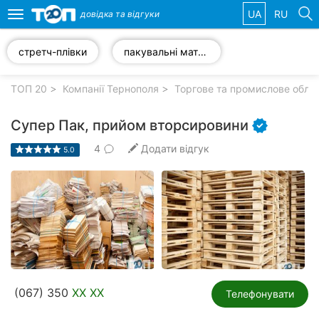
UA
RU
довідка та
відгуки
Toggle
navigation
стретч-плівки
пакувальні матеріали
Обрані
компанії
ТОП 20
Компанії Тернополя
Торгове та промислове обла
Супер Пак, прийом вторсировини
4
Додати відгук
5.0
Популярні
рубрики:
Автошколи
Приватні
клініки
Стоматології
(067) 350
XX XX
Телефонувати
Ветеринарні