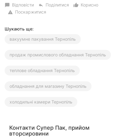
Відповісти
Поділитися
Корисно
chat_bubble
reply
thumb_up_alt
Поскаржитися
warning
Шукають ще:
вакуумне пакування Тернопіль
продаж промислового обладнання Тернопіль
теплове обладнання Тернопіль
обладнання для магазину Тернопіль
холодильні камери Тернопіль
Контакти Супер Пак, прийом
вторсировини