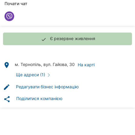
клініки
Почати чат
Ресторани
Всі
рубрики
Є резервне живлення
done
place
м. Тернопіль, вул. Гайова, 30
На карті
Всі
Ще адреси (1)
міста:
edit
Редагувати бізнес інформацію
Тернопіль
share
Поділитися компанією
Вінниця
Житомир
Хмельницький