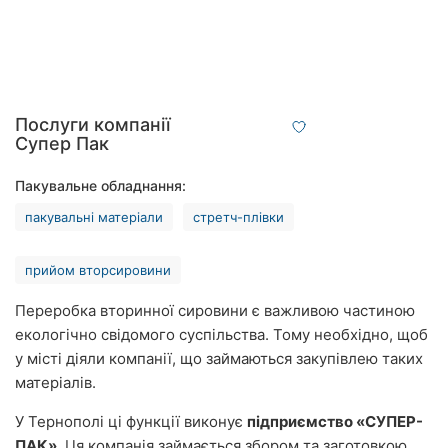
Рівне
Одеса
Кропивницький
Послуги компанії
Супер Пак
Київ
Пакувальне обладнання:
Харків
пакувальні матеріали
стретч-плівки
Запоріжжя
прийом вторсировини
Дніпро
Переробка вторинної сировини є важливою частиною
Львів
екологічно свідомого суспільства. Тому необхідно, щоб
у місті діяли компанії, що займаються закупівлею таких
Кривий
матеріалів.
Ріг
У Тернополі ці функції виконує
підприємство «СУПЕР-
Миколаїв
ПАК»
. Ця компанія займається збором та заготовкою