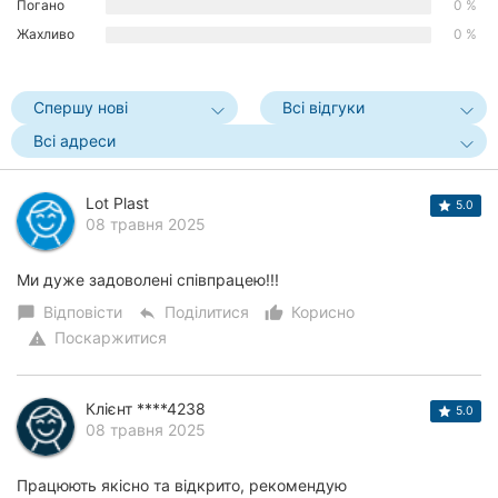
Погано
0 %
Жахливо
0 %
Спершу нові
Всі відгуки
Всі адреси
Lot Plast
5.0
08 травня 2025
Ми дуже задоволені співпрацею!!!
Відповісти
Поділитися
Корисно
chat_bubble
reply
thumb_up_alt
Поскаржитися
warning
Клієнт ****4238
5.0
08 травня 2025
Працюють якісно та відкрито, рекомендую