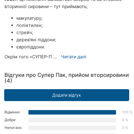
вторинної сировини – тут приймають;
Херсон
макулатуру;
Полтава
поліетилен;
Чернігів
стрейч;
дерев’яні піддони;
Черкаси
європіддони.
Окрім того «СУПЕР-П ...
Читати далі
Чернівці
Суми
Відгуки про Супер Пак, прийом вторсировини
(4)
Івано-
Франківськ
Додати відгук
Луцьк
Відмінно
100 %
Ужгород
Добре
0 %
Карпати
Непогано
0 %