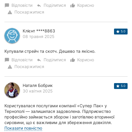
Відповісти
Поділитися
Корисно
chat_bubble
reply
thumb_up_alt
Поскаржитися
warning
Клієнт ****8863
5.0
08 травня 2025
Купували стрейч та скотч. Дешево та якісно.
Відповісти
Поділитися
Корисно
chat_bubble
reply
thumb_up_alt
Поскаржитися
warning
Наталя Бобрик
5.0
30 квітня 2025
Користувалася послугами компанії «Супер Пак» у
Тернополі — залишилася задоволена. Підприємство
професійно займається збором і заготівлею вторинної
сировини, що є важливим для збереження довкілля.
Особливо варто відзначити зручність у здачі макулатури...
Показати повністю