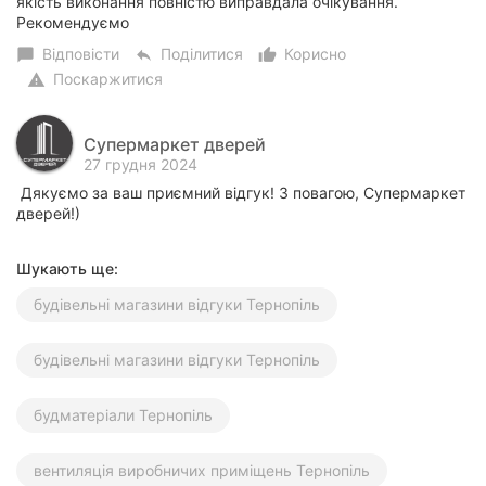
якість виконання повністю виправдала очікування.
Рекомендуємо
Відповісти
Поділитися
Корисно
chat_bubble
reply
thumb_up_alt
Поскаржитися
warning
Супермаркет дверей
27 грудня 2024
Дякуємо за ваш приємний відгук! З повагою, Супермаркет
дверей!)
Шукають ще:
будівельні магазини відгуки Тернопіль
будівельні магазини відгуки Тернопіль
будматеріали Тернопіль
вентиляція виробничих приміщень Тернопіль