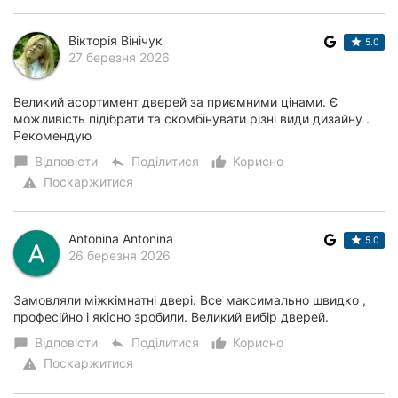
Вікторія Вінічук
5.0
27 березня 2026
Великий асортимент дверей за приємними цінами. Є
можливість підібрати та скомбінувати різні види дизайну .
Рекомендую
Відповісти
Поділитися
Корисно
chat_bubble
reply
thumb_up_alt
Поскаржитися
warning
Antonina Antonina
5.0
26 березня 2026
Замовляли міжкімнатні двері. Все максимально швидко ,
професійно і якісно зробили. Великий вибір дверей.
Відповісти
Поділитися
Корисно
chat_bubble
reply
thumb_up_alt
Поскаржитися
warning