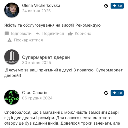
Olena Vecherkovska
5.0
24 квітня 2025
Якість та обслуговування на висоті! Рекомендую
Відповісти
Поділитися
Корисно
chat_bubble
reply
thumb_up_alt
Поскаржитися
warning
Супермаркет дверей
30 квітня 2025
Дякуємо за ваш приємний відгук! З повагою, Супермаркет
дверей!)
Стас Сапєгін
5.0
06 грудня 2024
Сподобалося, що в магазині є можливість замовити двері
під індивідуальні розміри. Для нашого нестандартного
отвору це був єдиний вихід. Довелося трохи зачекати, але