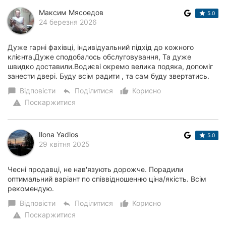
Максим Мясоедов
5.0
24 березня 2026
Дуже гарні фахівці, індивідуальний підхід до кожного
клієнта.Дуже сподобалось обслуговування, Та дуже
швидко доставили.Водиєві окремо велика подяка, допоміг
занести двері. Буду всім радити , та сам буду звертатись.
Відповісти
Поділитися
Корисно
chat_bubble
reply
thumb_up_alt
Поскаржитися
warning
Ilona Yadlos
5.0
29 квітня 2025
Чесні продавці, не нав'язують дорожче. Порадили
оптимальний варіант по співвідношенню ціна/якість. Всім
рекомендую.
Відповісти
Поділитися
Корисно
chat_bubble
reply
thumb_up_alt
Поскаржитися
warning