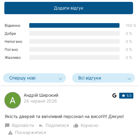
Додати відгук
Відмінно
100 %
Добре
0 %
Непогано
0 %
Погано
0 %
Жахливо
0 %
Спершу нові
Всі відгуки
Андрій Широкий
5.0
24 червня 2026
Якість дверей та ввічливий персонал на висоті!!! Дякую!
Відповісти
Поділитися
Корисно
chat_bubble
reply
thumb_up_alt
Поскаржитися
warning