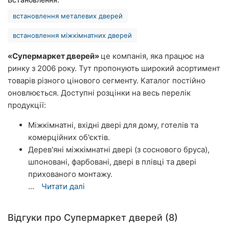
Херсон
встановлення металевих дверей
Полтава
встановлення міжкімнатних дверей
Чернігів
«Супермаркет дверей»
це компанія, яка працює на
ринку з 2006 року. Тут пропонують широкий асортимент
Черкаси
товарів різного цінового сегменту. Каталог постійно
оновлюється. Доступні розцінки на весь перелік
Чернівці
продукції:
Суми
Міжкімнатні, вхідні двері для дому, готелів та
комерційних об'єктів.
Івано-
Дерев'яні міжкімнатні двері (з соснового бруса),
Франківськ
шпоновані, фарбовані, двері в плівці та двері
прихованого монтажу.
Луцьк
...
Читати далі
Ужгород
Відгуки про Супермаркет дверей (8)
Карпати