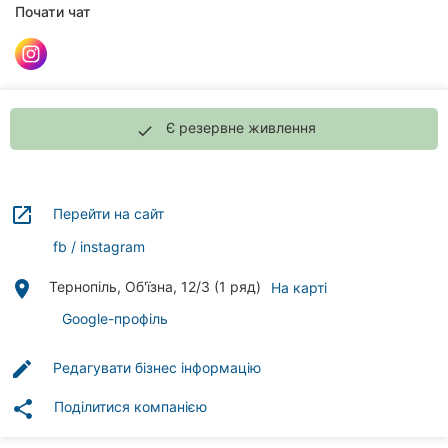
клініки
Почати чат
Ресторани
Всі
рубрики
Є резервне живлення
done
launch
Перейти на сайт
Всі
fb
instagram
міста:
place
Тернопіль, Об'їзна, 12/3 (1 ряд)
На карті
Тернопіль
Google-профіль
Вінниця
edit
Редагувати бізнес інформацію
Житомир
share
Поділитися компанією
Хмельницький