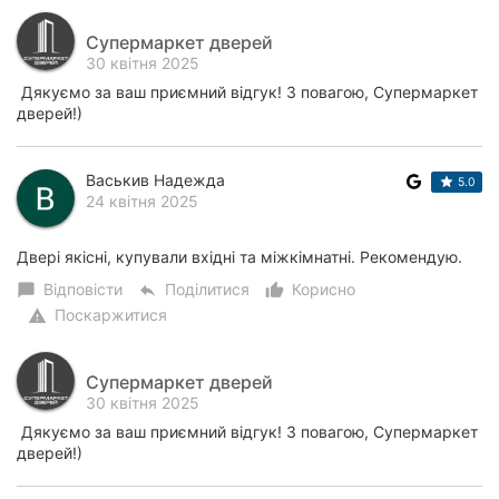
Супермаркет дверей
30 квітня 2025
Дякуємо за ваш приємний відгук! З повагою, Супермаркет
дверей!)
Васькив Надежда
5.0
24 квітня 2025
Двері якісні, купували вхідні та міжкімнатні. Рекомендую.
Відповісти
Поділитися
Корисно
chat_bubble
reply
thumb_up_alt
Поскаржитися
warning
Супермаркет дверей
30 квітня 2025
Дякуємо за ваш приємний відгук! З повагою, Супермаркет
дверей!)