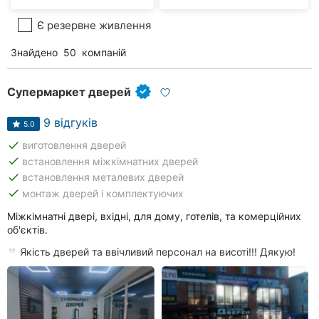
Є резервне живлення
Знайдено
50
компаній
Супермаркет дверей
9 відгуків
5.0
done
виготовлення дверей
done
встановлення міжкімнатних дверей
done
встановлення металевих дверей
done
монтаж дверей і комплектуючих
Міжкімнатні двері, вхідні, для дому, готелів, та комерційних
об'єктів.
Якість дверей та ввічливий персонал на висоті!!! Дякую!