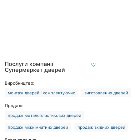
Рівне
Одеса
Кропивницький
Київ
Харків
Послуги компанії
Супермаркет дверей
Запоріжжя
Виробництво:
Дніпро
монтаж дверей і комплектуючих
виготовлення дверей
Львів
Продаж:
Кривий
продаж металопластикових дверей
Ріг
продаж міжкімнатних дверей
продаж вхідних дверей
Миколаїв
Встановлення: