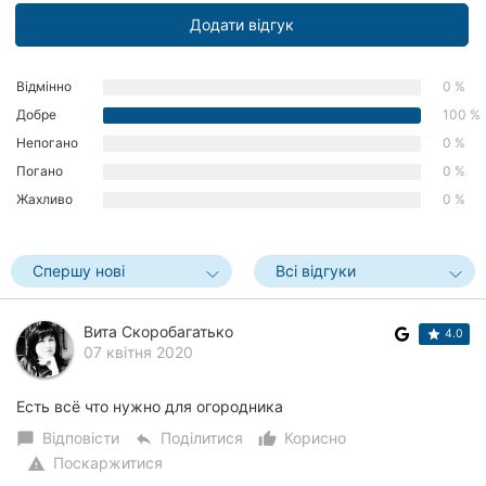
Хмельницький
Додати відгук
Рівне
Відмінно
0 %
Одеса
Добре
100 %
Непогано
0 %
Кропивницький
Погано
0 %
Жахливо
0 %
Київ
Харків
Спершу нові
Всі відгуки
Запоріжжя
Вита Скоробагатько
4.0
Дніпро
07 квітня 2020
Львів
Есть всё что нужно для огородника
Відповісти
Поділитися
Корисно
chat_bubble
reply
thumb_up_alt
Кривий
Ріг
Поскаржитися
warning