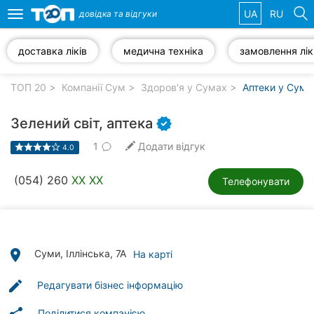
UA
RU
довідка та
відгуки
Toggle
navigation
доставка ліків
медична техніка
замовлення лік
Обрані
компанії
ТОП 20
Компанії Сум
Здоров'я у Сумах
Аптеки у Сума
Зелений світ, аптека
1
Додати відгук
4.0
Популярні
рубрики:
(054) 260
XX XX
Телефонувати
Ветеринарні
клініки
Стоматології
place
Суми, Іллінська, 7А
На карті
Приватні
edit
Редагувати бізнес інформацію
клініки
Поділитися компанією