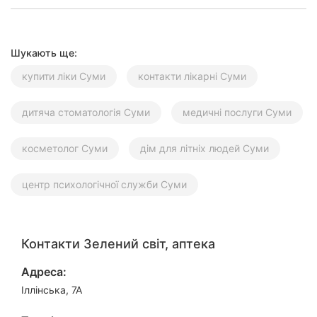
Миколаїв
Херсон
Шукають ще:
Полтава
купити ліки Суми
контакти лікарні Суми
Чернігів
дитяча стоматологія Суми
медичні послуги Суми
Черкаси
косметолог Суми
дім для літніх людей Суми
Чернівці
центр психологічної служби Суми
Івано-
Франківськ
Луцьк
Контакти Зелений світ, аптека
Адреса:
Ужгород
Іллінська, 7А
Карпати