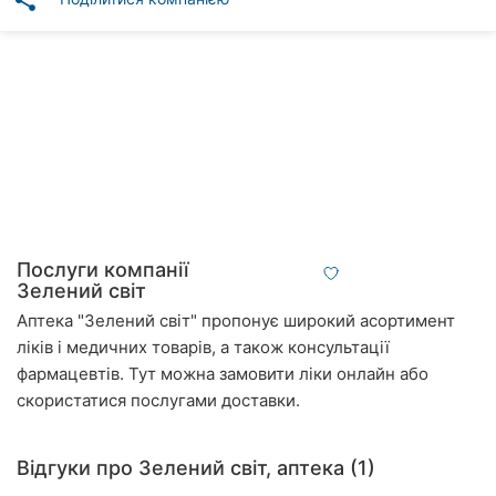
share
Автошколи
Ресторани
Всі
рубрики
Всі
Послуги компанії
міста:
Зелений світ
Аптека "Зелений світ" пропонує широкий асортимент
Суми
ліків і медичних товарів, а також консультації
фармацевтів. Тут можна замовити ліки онлайн або
Вінниця
скористатися послугами доставки.
Житомир
Відгуки про Зелений світ, аптека (1)
Тернопіль