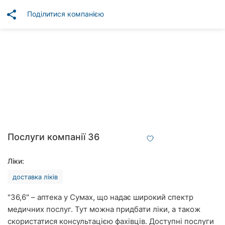
Автошколи
share
Поділитися компанією
Ресторани
Всі
рубрики
Всі
міста:
Послуги компанії 36
Суми
Ліки:
Вінниця
доставка ліків
Житомир
"36,6" – аптека у Сумах, що надає широкий спектр
медичних послуг. Тут можна придбати ліки, а також
Тернопіль
скористатися консультацією фахівців. Доступні послуги