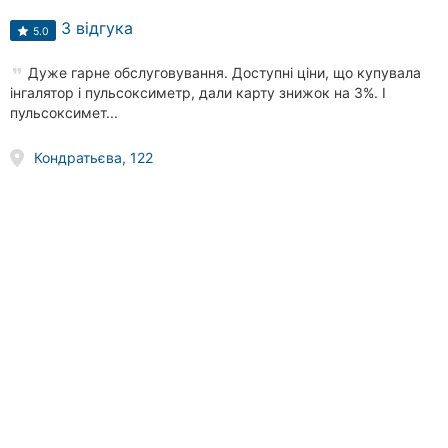
3 відгука
5.0
Дуже гарне обслуговування. Доступні ціни, що купувала
інгалятор і пульсоксиметр, дали карту знижок на 3%. І
пульсоксимет...
Кондратьєва, 122
(050) 752
XX XX
Телефонувати
Здравушка, аптека
2 відгука
5.0
done
доставка ліків
Ліки, вітаміни, онлайн-замовлення, консультації фармацевтів,
доставка ліків.