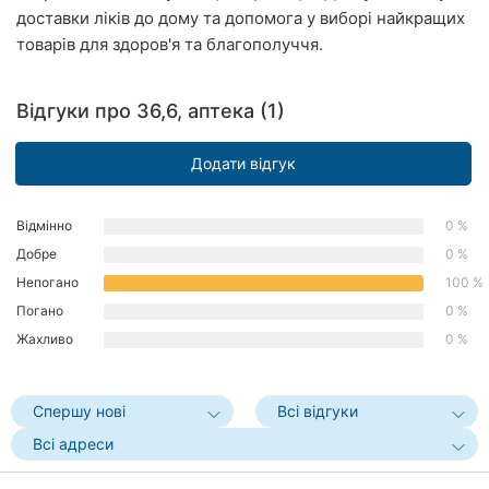
доставки ліків до дому та допомога у виборі найкращих
Хмельницький
товарів для здоров'я та благополуччя.
Рівне
Відгуки про 36,6, аптека (1)
Одеса
Кропивницький
Додати відгук
Київ
Відмінно
0 %
Добре
0 %
Харків
Непогано
100 %
Запоріжжя
Погано
0 %
Жахливо
0 %
Дніпро
Львів
Спершу нові
Всі відгуки
Всі адреси
Кривий
Ріг