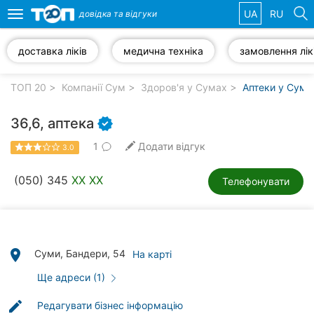
UA
RU
довідка та
відгуки
Toggle
navigation
доставка ліків
медична техніка
замовлення лік
Обрані
компанії
ТОП 20
Компанії Сум
Здоров'я у Сумах
Аптеки у Сума
36,6, аптека
1
Додати відгук
3.0
Популярні
рубрики:
(050) 345
XX XX
Телефонувати
Ветеринарні
клініки
Стоматології
place
Суми, Бандери, 54
На карті
Приватні
Ще адреси (1)
клініки
edit
Редагувати бізнес інформацію