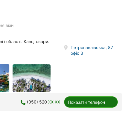
я візи
ні і області. Канцтовари.
Петропавлівська, 87
офіс 3
(050) 520
XX XX
Показати телефон