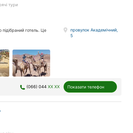
рячі тури
провулок Академічний,
 підібраний готель. Це
5
(066) 044
XX XX
Показати телефон