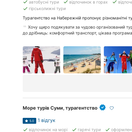
done
done
done
автобусні тури
відпочинок в горах
відпоч
done
гірськолижні тури
Турагентство на Набережній пропонує різноманітні ту
Хочу щиро подякувати за чудово організований ту
до дрібниць: комфортний транспорт, цікава програма,
Море турів Суми, турагентство
1 відгук
5.0
done
done
done
відпочинок на морі
гарячі тури
оформленн