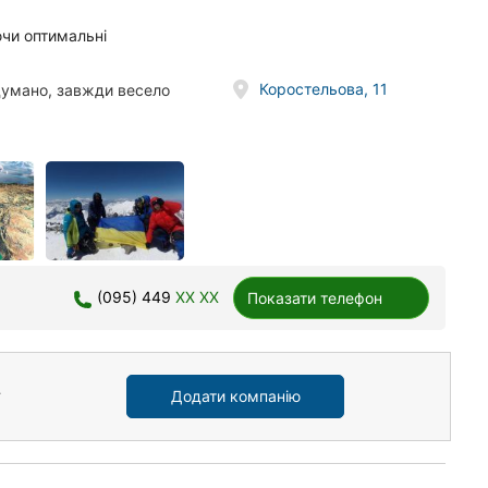
ючи оптимальні
Коростельова, 11
думано, завжди весело
(095) 449
XX XX
Показати телефон
Додати компанію