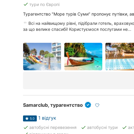
done
тури по Європі
Турагентство "Море турів Суми" пропонує путівки, аві
Всі на найвищому рівні, підібрали готель, врахову
за що велике спасибі! Користуємося послугами не...
Samarclub, турагентство
1 відгук
5.0
done
done
done
автобусні перевезення
автобусні тури
ак