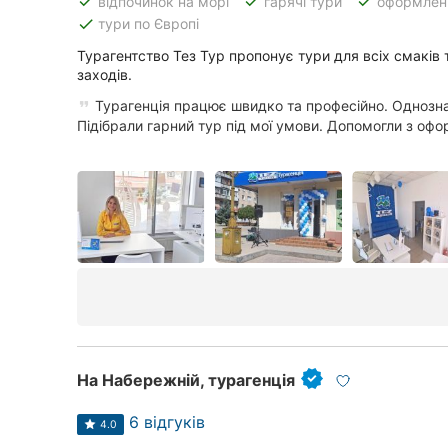
done
done
done
відпочинок на морі
гарячі тури
оформленн
done
тури по Європі
Чернівці
Турагентство Тез Тур пропонує тури для всіх смаків т
Івано-Франківськ
заходів.
Турагенція працює швидко та професійно. Однозн
Луцьк
Підібрали гарний тур під мої умови. Допомогли з офо
Ужгород
Карпати
На Набережній, турагенція
6 відгуків
4.0