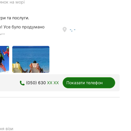
инок на морі
ри та послуги.
р! Усе було продумано
-, -
...
(050) 630
XX XX
Показати телефон
я візи