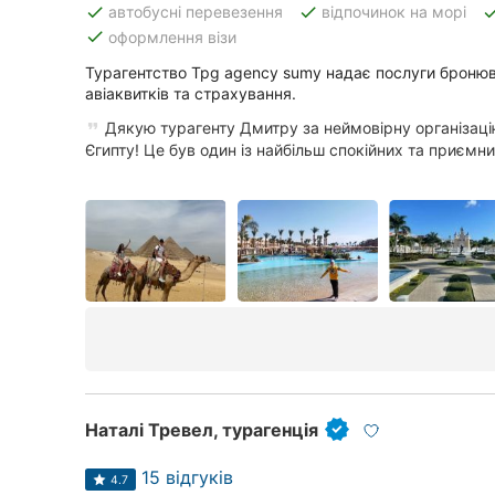
done
done
do
автобусні перевезення
відпочинок на морі
done
оформлення візи
Турагентство Tpg agency sumy надає послуги бронюва
Всі міста:
авіаквитків та страхування.
Суми
Дякую турагенту Дмитру за неймовірну організаці
Єгипту! Це був один із найбільш спокійних та приємних
Вінниця
Житомир
Тернопіль
Хмельницький
Рівне
Одеса
Наталі Тревел, турагенція
Кропивницький
15 відгуків
4.7