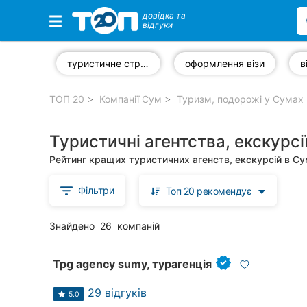
довідка та
відгуки
Обрані компанії
туристичне страхування
оформлення візи
ТОП 20
Компанії Сум
Туризм, подорожі у Сумах
Популярні рубрики:
Туристичні агентства, екскурсі
Ветеринарні клініки
Рейтинг кращих туристичних агенств, екскурсій в Су
Стоматології
Фільтри
Топ 20 рекомендує
Приватні клініки
Знайдено
26
компаній
Автошколи
Ресторани
Tpg agency sumy, турагенція
Всі рубрики
29 відгуків
5.0