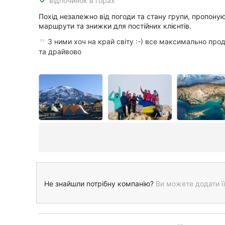
done
відпочинок в горах
Похід незалежно від погоди та стану групи, пропону
маршрути та знижки для постійних клієнтів.
З ними хоч на край світу :-) все максимально про
та драйвово
Не знайшли потрібну компанію?
Ви можете додати її