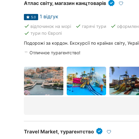
Атлас світу, магазин канцтоварів
1 відгук
5.0
done
done
done
відпочинок на морі
гарячі тури
оформленн
done
тури по Європі
Подорожі за кордон. Екскурсії по країнах світу, Украї
Отличное турагентство!
Travel Market, турагентство