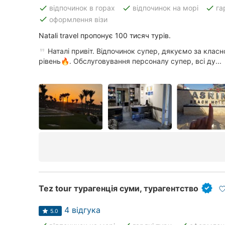
Київ
done
done
done
відпочинок в горах
відпочинок на морі
га
done
оформлення візи
Харків
Natali travel пропонує 100 тисяч турів.
Запоріжжя
Наталі привіт. Відпочинок супер, дякуємо за класно
рівень🔥. Обслуговування персоналу супер, всі ду...
Дніпро
Львів
Кривий Ріг
Миколаїв
Херсон
Полтава
Tez tour турагенція суми, турагентство
Чернігів
4 відгука
5.0
Черкаси