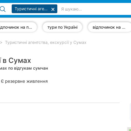
Туристичні агентства, екскурсії
відпочинок на природі
тури по Україні
відпочинок на морі
Туристичні агентства, екскурсії у Сумах
ї в Сумах
мах по відгукам сумчан
Є резервне живлення