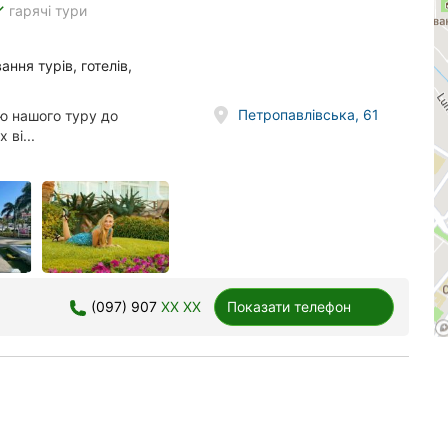
ne
гарячі тури
ння турів, готелів,
Петропавлівська, 61
ю нашого туру до
 ві...
(097) 907
XX XX
Показати телефон