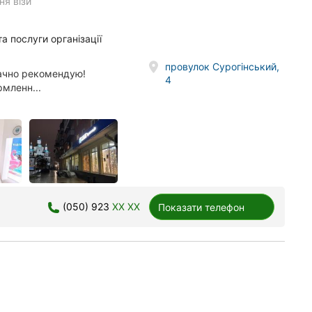
я візи
а послуги організації
провулок Сурогінський,
ачно рекомендую!
4
рмленн...
(050) 923
XX XX
Показати телефон