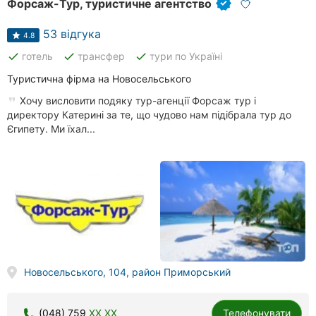
Форсаж-Тур, туристичне агентство
53 відгука
4.8
done
done
done
готель
трансфер
тури по Україні
Туристична фірма на Новосельського
Хочу висловити подяку тур-агенції Форсаж тур і
директору Катерині за те, що чудово нам підібрала тур до
Єгипету. Ми їхал...
Новосельського, 104, район Приморський
(048) 759
XX XX
Телефонувати