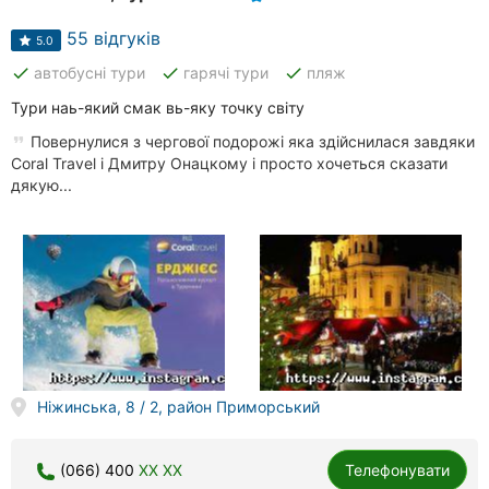
55 відгуків
5.0
done
done
done
автобусні тури
гарячі тури
пляж
Тури наь-який смак вь-яку точку світу
Повернулися з чергової подорожі яка здійснилася завдяки
Coral Travel і Дмитру Онацкому і просто хочеться сказати
дякую...
Ніжинська, 8 / 2, район Приморський
(066) 400
XX XX
Телефонувати