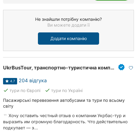
Не знайшли потрібну компанію?
Ви можете додати її
Додати компанію
UkrBusTour, транспортно-туристична компанія
204 відгука
4.7
done
done
тури по Європі
тури по Україні
Пасажирські перевезення автобусами та тури по всьому
світу
Хочу оставить честный отзыв о компании Укрбас-тур и
выразить им огромную благодарность. Что действительно
подкупает — э...