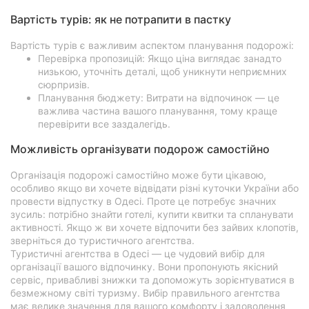
Вартість турів: як не потрапити в пастку
Вартість турів є важливим аспектом планування подорожі:
Перевірка пропозицій: Якщо ціна виглядає занадто
низькою, уточніть деталі, щоб уникнути неприємних
сюрпризів.
Планування бюджету: Витрати на відпочинок — це
важлива частина вашого планування, тому краще
перевірити все заздалегідь.
Можливість організувати подорож самостійно
Організація подорожі самостійно може бути цікавою,
особливо якщо ви хочете відвідати різні куточки України або
провести відпустку в Одесі. Проте це потребує значних
зусиль: потрібно знайти готелі, купити квитки та спланувати
активності. Якщо ж ви хочете відпочити без зайвих клопотів,
зверніться до туристичного агентства.
Туристичні агентства в Одесі — це чудовий вибір для
організації вашого відпочинку. Вони пропонують якісний
сервіс, привабливі знижки та допоможуть зорієнтуватися в
безмежному світі туризму. Вибір правильного агентства
має велике значення для вашого комфорту і задоволення