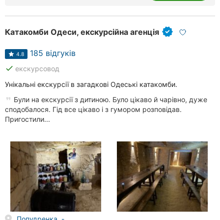
Хмельницький
Рівне
Катакомби Одеси, екскурсійна агенція
Кропивницький
185 відгуків
4.8
done
екскурсовод
Київ
Унікальні екскурсії в загадкові Одеські катакомби.
Харків
Були на екскурсії з дитиною. Було цікаво й чарівно, дуже
сподобалося. Гід все цікаво і з гумором розповідав.
Запоріжжя
Пригостили...
Дніпро
Львів
Кривий
Ріг
Миколаїв
Попудренка, -