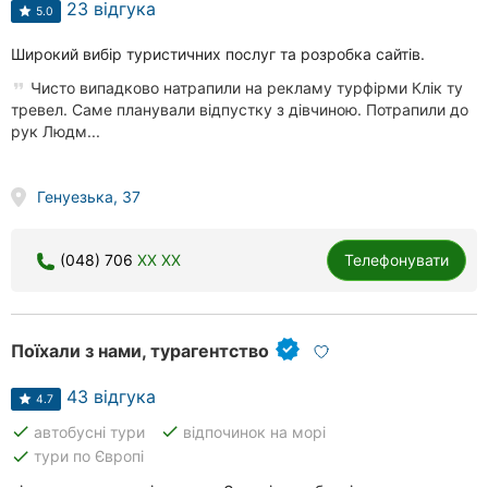
23 відгука
5.0
Широкий вибір туристичних послуг та розробка сайтів.
Чисто випадково натрапили на рекламу турфірми Клік ту
тревел. Саме планували відпустку з дівчиною. Потрапили до
рук Людм...
Генуезька, 37
(048) 706
XX XX
Телефонувати
Поїхали з нами, турагентство
43 відгука
4.7
done
done
автобусні тури
відпочинок на морі
done
тури по Європі