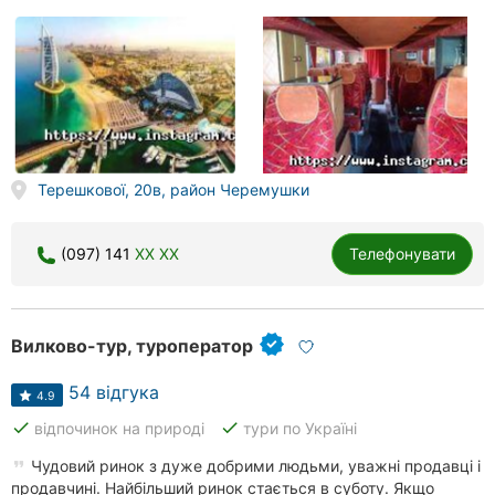
Терешкової, 20в, район Черемушки
(097) 141
XX XX
Телефонувати
Вилково-тур, туроператор
54 відгука
4.9
done
done
відпочинок на природі
тури по Україні
Чудовий ринок з дуже добрими людьми, уважні продавці і
продавчині. Найбільший ринок стається в суботу. Якщо