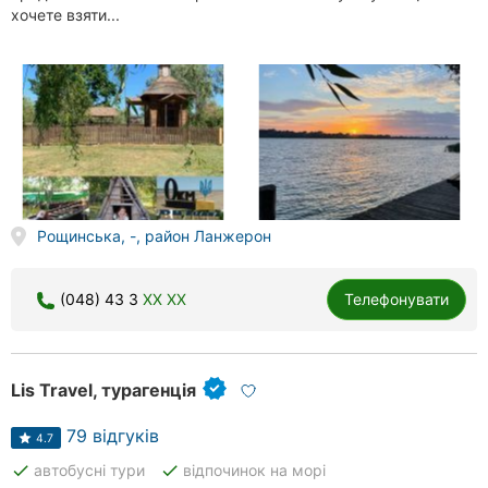
хочете взяти...
Рощинська, -, район Ланжерон
(048) 43 3
XX XX
Телефонувати
Lis Travel, турагенція
79 відгуків
4.7
done
done
автобусні тури
відпочинок на морі