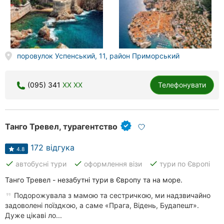
поровулок Успенський, 11, район Приморський
(095) 341
XX XX
Телефонувати
Танго Тревел, турагентство
172 відгука
4.8
done
done
done
автобусні тури
оформлення візи
тури по Європі
Танго Тревел - незабутні тури в Європу та на море.
Подорожувала з мамою та сестричкою, ми надзвичайно
задоволені поїздкою, а саме «Прага, Відень, Будапешт».
Дуже цікаві ло...