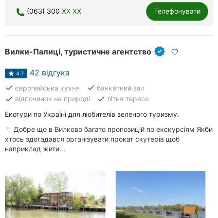
(063) 300
XX XX
Телефонувати
Вилки-Палиці, туристичне агентство
42 відгука
4.7
done
done
європейська кухня
банкетний зал
done
done
відпочинок на природі
літня тераса
Екотури по Україні для любителів зеленого туризму.
Добре що в Вилково багато пропозицій по екскурсіям Якби
хтось здогадався організувати прокат скутерів щоб
наприклад жити...