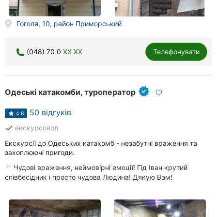
Гоголя, 10, район Приморський
(048) 70 0
XX XX
Телефонувати
Одеські катакомби, туроператор
50 відгуків
4.8
done
екскурсовод
Екскурсії до Одеських катакомб - незабутні враження та
захоплюючі пригоди.
Чудові враження, неймовірні емоції! Гід Іван крутий
співбесідник і просто чудова Людина! Дякую Вам!