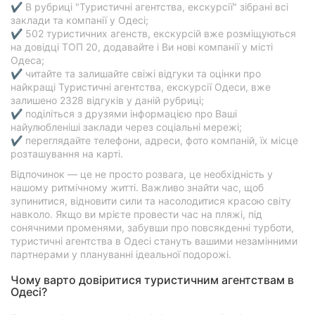
✔ В рубриці "Туристичні агентства, екскурсії" зібрані всі
заклади та компанії у Одесі;
✔ 502 туристичних агенств, екскурсій вже розміщуються
на довідці ТОП 20, додавайте і Ви нові компанії у місті
Одеса;
✔ читайте та залишайте свіжі відгуки та оцінки про
найкращі Туристичні агентства, екскурсії Одеси, вже
залишено 2328 відгуків у даній рубриці;
✔ поділіться з друзями інформацією про Ваші
найулюбленіші заклади через соціальні мережі;
✔ переглядайте телефони, адреси, фото компаній, їх місце
розташування на карті.
Відпочинок — це не просто розвага, це необхідність у
нашому ритмічному житті. Важливо знайти час, щоб
зупинитися, відновити сили та насолодитися красою світу
навколо. Якщо ви мрієте провести час на пляжі, під
сонячними променями, забувши про повсякденні турботи,
туристичні агентства в Одесі стануть вашими незамінними
партнерами у плануванні ідеальної подорожі.
Чому варто довіритися туристичним агентствам в
Одесі?