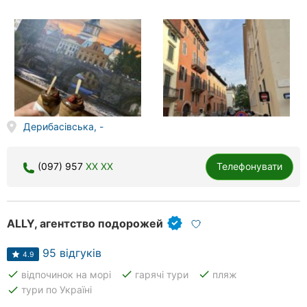
Дерибасівська, -
(097) 957
XX XX
Телефонувати
ALLY, агентство подорожей
95 відгуків
4.9
done
done
done
відпочинок на морі
гарячі тури
пляж
done
тури по Україні