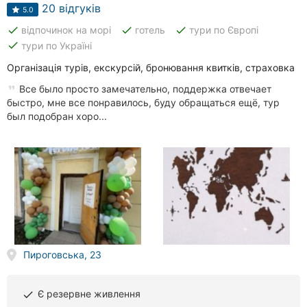
20 відгуків
5.0
done
done
done
відпочинок на морі
готель
тури по Європі
done
тури по Україні
Організація турів, екскурсій, бронювання квитків, страховка
Все было просто замечательно, поддержка отвечает
быстро, мне все понравилось, буду обращаться ещё, тур
был подобран хоро...
Пироговська, 23
Є резервне живлення
done