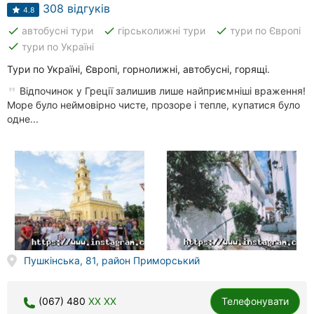
Автошколи
308 відгуків
4.8
done
done
done
автобусні тури
гірськолижні тури
тури по Європі
Ресторани
done
тури по Україні
Всі
Тури по Україні, Європі, горнолижні, автобусні, горящі.
рубрики
Відпочинок у Греції залишив лише найприємніші враження!
Море було неймовірно чисте, прозоре і тепле, купатися було
одне...
Всі
міста:
Одеса
Вінниця
Пушкінська, 81, район Приморський
Житомир
Тернопіль
(067) 480
XX XX
Телефонувати