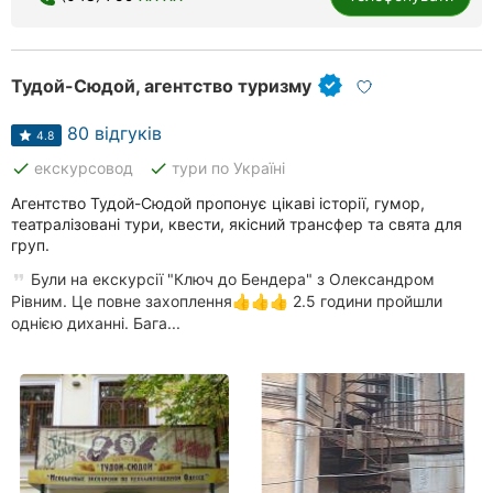
Тудой-Сюдой, агентство туризму
80 відгуків
4.8
done
done
екскурсовод
тури по Україні
Агентство Тудой-Сюдой пропонує цікаві історії, гумор,
театралізовані тури, квести, якісний трансфер та свята для
груп.
Були на екскурсії "Ключ до Бендера" з Олександром
Рівним. Це повне захоплення👍👍👍 2.5 години пройшли
однією диханні. Бага...