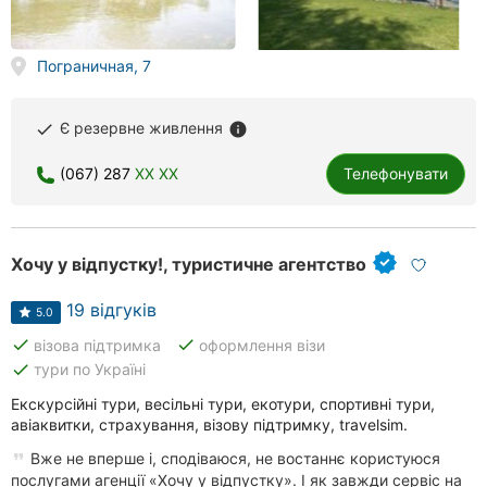
Пограничная, 7
Є резервне живлення
done
info
(067) 287
XX XX
Телефонувати
Хочу у відпустку!, туристичне агентство
19 відгуків
5.0
done
done
візова підтримка
оформлення візи
done
тури по Україні
Екскурсійні тури, весільні тури, екотури, спортивні тури,
авіаквитки, страхування, візову підтримку, travelsim.
Вже не вперше і, сподіваюся, не востаннє користуюся
послугами агенції «Хочу у відпустку». І як завжди сервіс на