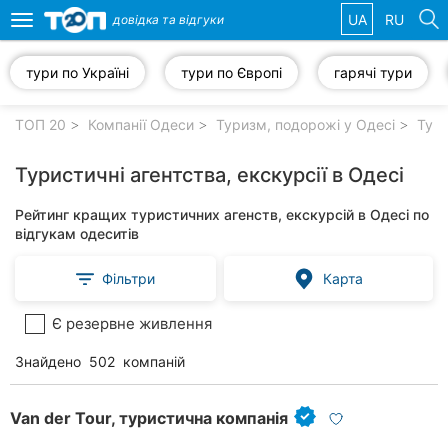
UA
RU
довідка та
відгуки
Toggle
navigation
тури по Україні
тури по Європі
гарячі тури
Обрані
компанії
ТОП 20
Компанії Одеси
Туризм, подорожі у Одесі
Тури
Туристичні агентства, екскурсії в Одесі
Рейтинг кращих туристичних агенств, екскурсій в Одесі по
Популярні
відгукам одеситів
рубрики:
Фільтри
Карта
Стоматології
Є резервне живлення
Приватні
клініки
Знайдено
502
компаній
Ветеринарні
клініки
Van der Tour, туристична компанія