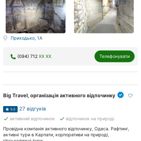
Приходько, 1A
(094) 712
XX XX
Телефонувати
Big Travel, організація активного відпочинку
27 відгуків
5.0
done
done
активний відпочинок
відпочинок на природі
Провідна компанія активного відпочинку, Одеса. Рафтинг,
активні тури в Карпати, корпоративи на природі,
гірськолижні тури.