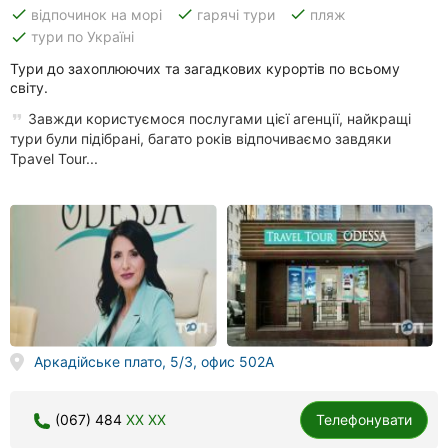
done
done
done
відпочинок на морі
гарячі тури
пляж
done
тури по Україні
Тури до захоплюючих та загадкових курортів по всьому
світу.
Завжди користуємося послугами цієї агенції, найкращі
тури були підібрані, багато років відпочиваємо завдяки
Tpavel Tour...
Аркадійське плато, 5/3, офис 502А
(067) 484
XX XX
Телефонувати