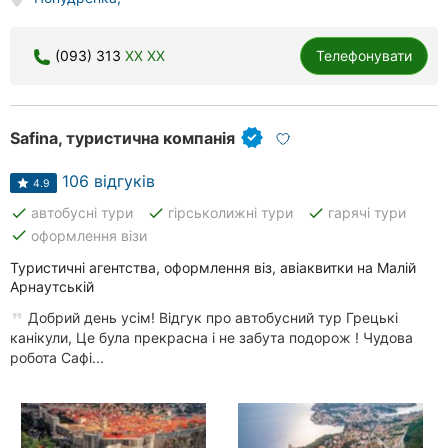
Херсон
(093) 313
XX XX
Телефонувати
Полтава
Чернігів
Safina, туристична компанія
Черкаси
106 відгуків
4.9
Чернівці
done
done
done
автобусні тури
гірськолижні тури
гарячі тури
done
оформлення візи
Суми
Туристичні агентства, оформлення віз, авіаквитки на Малій
Івано-
Арнаутській
Франківськ
Добрий день усім! Відгук про автобусний тур Грецькі
канікули, Це була прекрасна і не забута подорож ! Чудова
Луцьк
робота Сафі...
Ужгород
Карпати