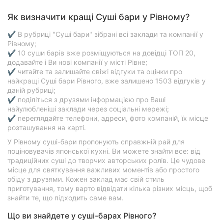
Як визначити кращі Суші бари у Рівному?
✔ В рубриці "Суші бари" зібрані всі заклади та компанії у
Рівному;
✔ 10 суши барів вже розміщуються на довідці ТОП 20,
додавайте і Ви нові компанії у місті Рівне;
✔ читайте та залишайте свіжі відгуки та оцінки про
найкращі Суші бари Рівного, вже залишено 1503 відгуків у
даній рубриці;
✔ поділіться з друзями інформацією про Ваші
найулюбленіші заклади через соціальні мережі;
✔ переглядайте телефони, адреси, фото компаній, їх місце
розташування на карті.
У Рівному суші-бари пропонують справжній рай для
поціновувачів японської кухні. Ви можете знайти все: від
традиційних суші до творчих авторських ролів. Це чудове
місце для святкування важливих моментів або простого
обіду з друзями. Кожен заклад має свій стиль
приготування, тому варто відвідати кілька різних місць, щоб
знайти те, що підходить саме вам.
Що ви знайдете у суші-барах Рівного?