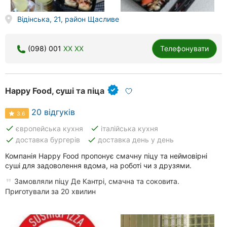
Відінська, 21, район Щасливе
(098) 001
XX XX
Телефонувати
Happy Food, суші та піца
20 відгуків
3.6
done
done
європейська кухня
італійська кухня
done
done
доставка бургерів
доставка день у день
Компанія Happy Food пропонує смачну піцу та неймовірні
суші для задоволення вдома, на роботі чи з друзями.
Замовляли піцу Де Кантрі, смачна та соковита.
Приготували за 20 хвилин