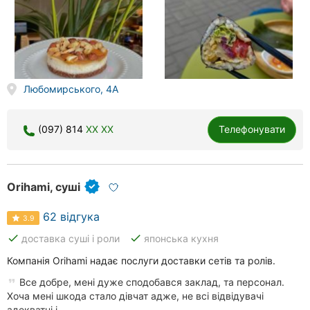
Любомирського, 4А
(097) 814
XX XX
Телефонувати
Orihami, суші
62 відгука
3.9
done
done
доставка суші і роли
японська кухня
Компанія Orihami надає послуги доставки сетів та ролів.
Все добре, мені дуже сподобався заклад, та персонал.
Хоча мені шкода стало дівчат адже, не всі відвідувачі
адекватні і...