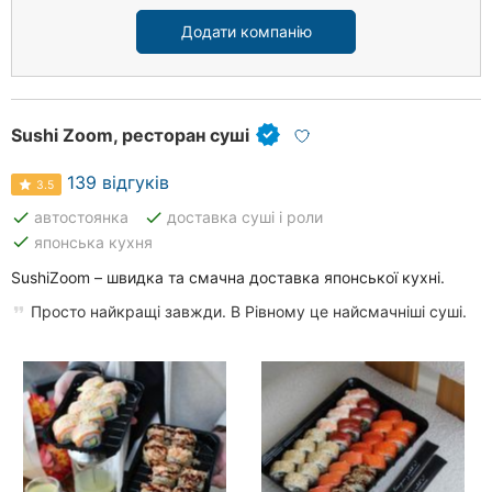
Додати компанію
Sushi Zoom, ресторан суші
139 відгуків
3.5
done
done
автостоянка
доставка суші і роли
done
японська кухня
SushiZoom – швидка та смачна доставка японської кухні.
Просто найкращі завжди. В Рівному це найсмачніші суші.