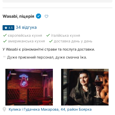
Хмельницький
Wasabi, піцерія
Одеса
34 відгука
Кропивницький
4.5
done
done
європейська кухня
італійська кухня
Київ
done
done
американська кухня
доставка день у день
У Wasabi є різноманітні страви та послуга доставки.
Харків
Дуже приємний персонал, дуже смачна їжа.
Запоріжжя
Дніпро
Львів
Кривий
Ріг
Кулика і Гудачека Макарова, 44, район Боярка
Миколаїв