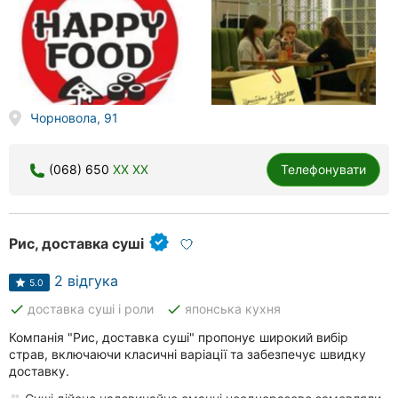
Чорновола, 91
(068) 650
XX XX
Телефонувати
Рис, доставка суші
2 відгука
5.0
done
done
доставка суші і роли
японська кухня
Компанія "Рис, доставка суші" пропонує широкий вибір
страв, включаючи класичні варіації та забезпечує швидку
доставку.