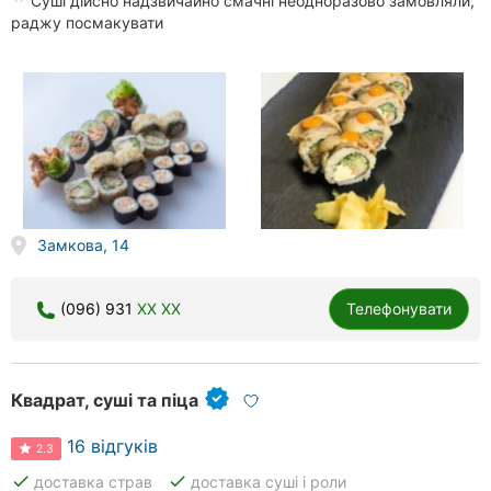
Суші дійсно надзвичайно смачні неодноразово замовляли,
раджу посмакувати
Замкова, 14
(096) 931
XX XX
Телефонувати
Квадрат, суші та піца
16 відгуків
2.3
done
done
доставка страв
доставка суші і роли