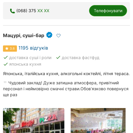
Херсон
(068) 375
XX XX
Телефонувати
Полтава
Чернігів
Мацурі, суші-бар
Черкаси
1195 відгуків
3.6
done
done
Чернівці
доставка суші і роли
доставка фастфуд
done
японська кухня
Суми
Японська, італійська кухня, алкогольні коктейлі, літня тераса.
Чудовий заклад! Дуже затишна атмосфера, привітний
Івано-
Франківськ
персонал і неймовірно смачні страви.Обов’язково повернуся
ще раз
Луцьк
Ужгород
Карпати