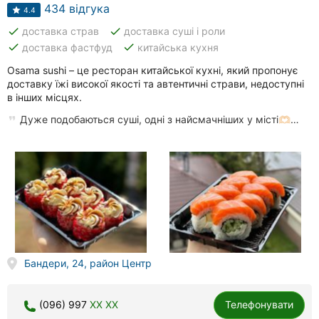
Ресторани
434 відгука
4.4
done
done
доставка страв
доставка суші і роли
Стоматології
done
done
доставка фастфуд
китайська кухня
Всі
Osama sushi – це ресторан китайської кухні, який пропонує
рубрики
доставку їжі високої якості та автентичні страви, недоступні
в інших місцях.
Дуже подобаються суші, одні з найсмачніших у місті🫶🏻…
Всі
міста:
Рівне
Вінниця
Бандери, 24, район Центр
Житомир
Тернопіль
(096) 997
XX XX
Телефонувати