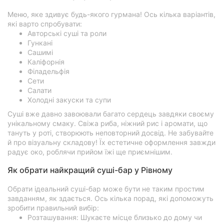
Меню, яке здивує будь-якого гурмана! Ось кілька варіантів,
які варто спробувати:
Авторські суші та роли
Гункані
Сашимі
Каліфорнія
Філадельфія
Сети
Салати
Холодні закуски та супи
Суші вже давно завоювали багато сердець завдяки своєму
унікальному смаку. Свіжа риба, ніжний рис і аромати, що
тануть у роті, створюють неповторний досвід. Не забувайте
й про візуальну складову! Їх естетичне оформлення завжди
радує око, роблячи прийом їжі ще приємнішим.
Як обрати найкращий суші-бар у Рівному
Обрати ідеальний суші-бар може бути не таким простим
завданням, як здається. Ось кілька порад, які допоможуть
зробити правильний вибір:
Розташування: Шукаєте місце близько до дому чи