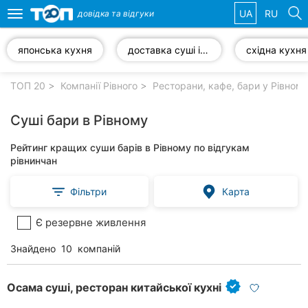
UA
RU
довідка та
відгуки
Toggle
navigation
японська кухня
доставка суші і роли
східна кухня
Обрані
компанії
ТОП 20
Компанії Рівного
Ресторани, кафе, бари у Рівном
Суші бари в Рівному
Рейтинг кращих суши барів в Рівному по відгукам
Популярні
рівнинчан
рубрики:
Фільтри
Карта
Автошколи
Є резервне живлення
Приватні
клініки
Знайдено
10
компаній
Ветеринарні
клініки
Осама суші, ресторан китайської кухні