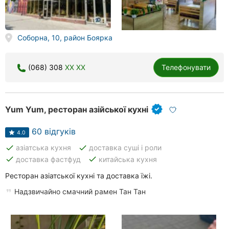
Соборна, 10, район Боярка
(068) 308
XX XX
Телефонувати
Yum Yum, ресторан азійської кухні
60 відгуків
4.0
done
done
азіатська кухня
доставка суші і роли
done
done
доставка фастфуд
китайська кухня
Ресторан азіатської кухні та доставка їжі.
Надзвичайно смачний рамен Тан Тан