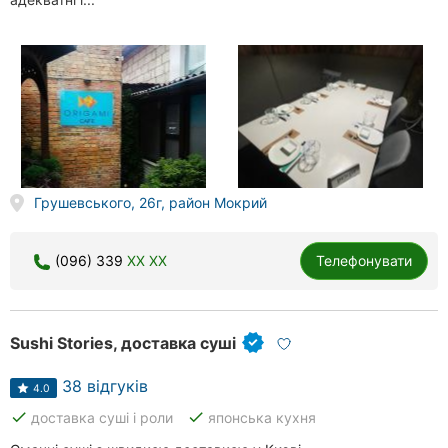
Грушевського, 26г, район Мокрий
(096) 339
XX XX
Телефонувати
Sushi Stories, доставка суші
38 відгуків
4.0
done
done
доставка суші і роли
японська кухня