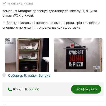
done
японська кухня
Компанія Квадрат пропонує доставку свіжих суші, піци та
страв WOK у Києві.
Завжди ідеальні і нереально смачні роли, грін то любов з
спершого погляду!!! І головне, швидка доставка.
Соборна, 9, район Боярка
(097) 010
XX XX
Телефонувати