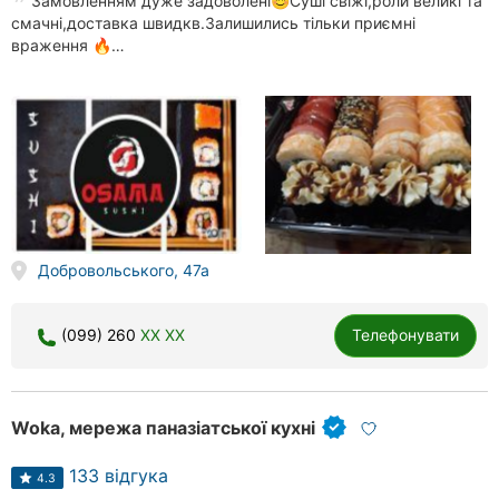
Замовленням дуже задоволені😊Суші свіжі,роли великі та
смачні,доставка швидкв.Залишились тільки приємні
враження 🔥…
Добровольського, 47а
(099) 260
XX XX
Телефонувати
Woka, мережа паназіатської кухні
133 відгука
4.3