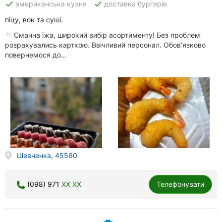
done
done
американська кухня
доставка бургерів
піцу, вок та суші.
Смачна їжа, широкий вибір асортименту! Без проблем
розрахувались карткою. Ввічливий персонал. Обов’язково
повернемося до...
Шевченка, 45560
(098) 971
XX XX
Телефонувати