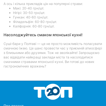
А ось і кілька прикладів цін на популярні страви:
Макі: 20-40 грн/шт.
Нігірі: 30-50 грн/шт.
Гункан: 40-60 грн/шт.
Філадельфія: 60-80 грн/шт.
Каліфорнія: 60-80 грн/шт.
Насолоджуйтесь смаком японської кухні!
Суші-бари у Полтаві — це не просто можливість поласувати
смачною їжею. Це шанс провести час у приємній атмосфері
з близькими або друзями. Тож не зволікайте! Запрошуємо
вас відвідати найкращі заклади міста та насолодитися
смачними стравами японської кухні. Ви готові до нових
гастрономічних вражень?
Про проект