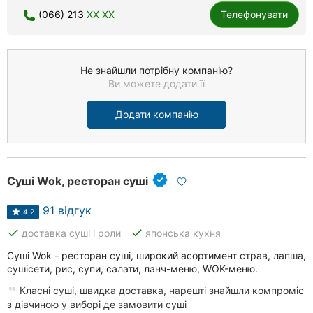
(066) 213
XX XX
Телефонувати
Не знайшли потрібну компанію?
Ви можете додати її
Додати компанію
Суші Wok, ресторан суші
91 відгук
4.2
done
done
доставка суші і роли
японська кухня
Суші Wok - ресторан суші, широкий асортимент страв, лапша,
сушісети, рис, супи, салати, ланч-меню, WOK-меню.
Класні суші, швидка доставка, нарешті знайшли компроміс
з дівчиною у виборі де замовити суші