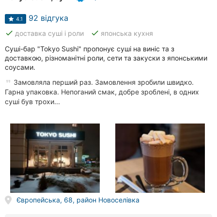
92 відгука
4.1
done
done
доставка суші і роли
японська кухня
Суші-бар "Tokyo Sushi" пропонує суші на виніс та з
доставкою, різноманітні роли, сети та закуски з японськими
соусами.
Замовляла перший раз. Замовлення зробили швидко.
Гарна упаковка. Непоганий смак, добре зроблені, в одних
суші був трохи...
Європейська, 68, район Новоселівка