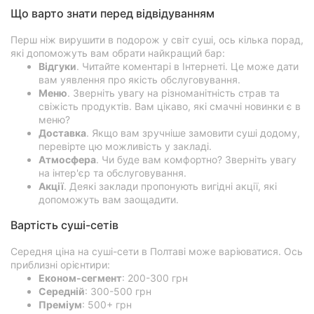
Що варто знати перед відвідуванням
Перш ніж вирушити в подорож у світ суші, ось кілька порад,
які допоможуть вам обрати найкращий бар:
Відгуки
. Читайте коментарі в Інтернеті. Це може дати
вам уявлення про якість обслуговування.
Меню
. Зверніть увагу на різноманітність страв та
свіжість продуктів. Вам цікаво, які смачні новинки є в
меню?
Доставка
. Якщо вам зручніше замовити суші додому,
перевірте цю можливість у закладі.
Атмосфера
. Чи буде вам комфортно? Зверніть увагу
на інтер'єр та обслуговування.
Акції
. Деякі заклади пропонують вигідні акції, які
допоможуть вам заощадити.
Вартість суші-сетів
Середня ціна на суші-сети в Полтаві може варіюватися. Ось
приблизні орієнтири:
Економ-сегмент
: 200-300 грн
Середній
: 300-500 грн
Преміум
: 500+ грн