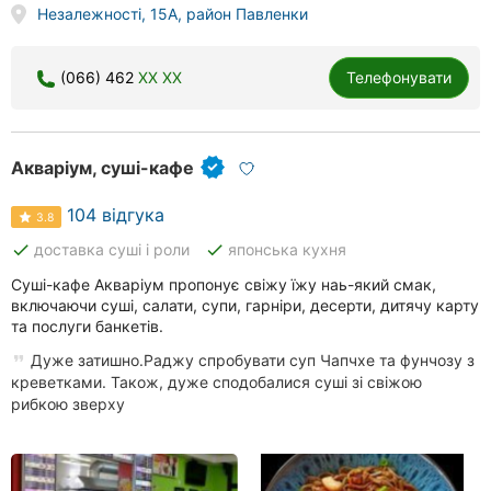
Незалежності, 15А, район Павленки
(066) 462
XX XX
Телефонувати
Акваріум, суші-кафе
104 відгука
3.8
done
done
доставка суші і роли
японська кухня
Суші-кафе Акваріум пропонує свіжу їжу наь-який смак,
включаючи суші, салати, супи, гарніри, десерти, дитячу карту
та послуги банкетів.
Дуже затишно.Раджу спробувати суп Чапчхе та фунчозу з
креветками. Також, дуже сподобалися суші зі свіжою
рибкою зверху