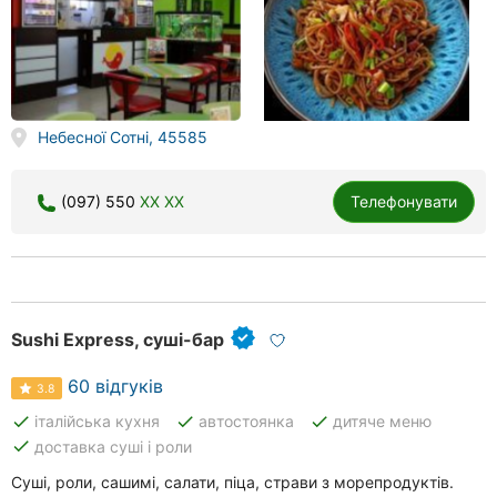
Небесної Сотні, 45585
(097) 550
XX XX
Телефонувати
Sushi Express, суші-бар
60 відгуків
3.8
done
done
done
італійська кухня
автостоянка
дитяче меню
done
доставка суші і роли
Суші, роли, сашимі, салати, піца, страви з морепродуктів.