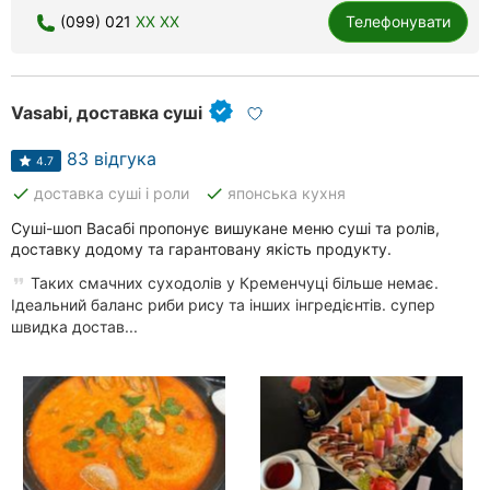
(099) 021
XX XX
Телефонувати
Хмельницький
Рівне
Vasabi, доставка суші
Одеса
83 відгука
Кропивницький
4.7
done
done
доставка суші і роли
японська кухня
Київ
Суші-шоп Васабі пропонує вишукане меню суші та ролів,
доставку додому та гарантовану якість продукту.
Харків
Таких смачних суходолів у Кременчуці більше немає.
Запоріжжя
Ідеальний баланс риби рису та інших інгредієнтів. супер
швидка достав...
Дніпро
Львів
Кривий
Ріг