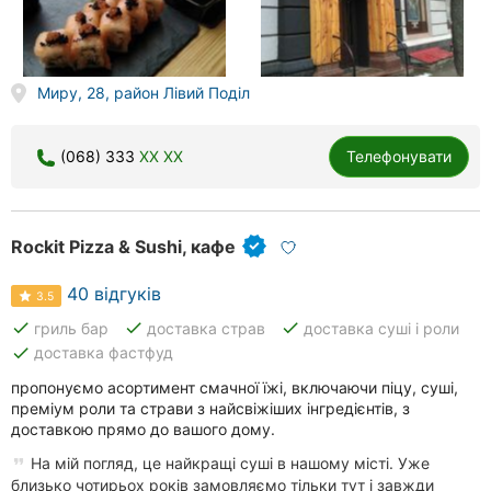
Миру, 28, район Лівий Поділ
(068) 333
XX XX
Телефонувати
Rockit Pizza & Sushi, кафе
40 відгуків
3.5
done
done
done
гриль бар
доставка страв
доставка суші і роли
done
доставка фастфуд
пропонуємо асортимент смачної їжі, включаючи піцу, суші,
преміум роли та страви з найсвіжіших інгредієнтів, з
доставкою прямо до вашого дому.
На мій погляд, це найкращі суші в нашому місті. Уже
близько чотирьох років замовляємо тільки тут і завжди