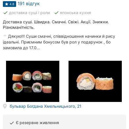
Автошколи
191 відгук
4.8
done
done
доставка суші і роли
японська кухня
Ресторани
Доставка суші. Швидка. Смачні. Свіжі. Акції. Знижки.
Всі
Різноманітність.
рубрики
Дякую!!! Суши смачні, співвідношення начинки й рису
ідеальні. Приємним бонусом був рол у подарунок , бо
замовила до 17.0...
Всі
міста:
Полтава
Вінниця
бульвар Богдана Хмельницького, 21
Житомир
Тернопіль
Є резервне живлення
done