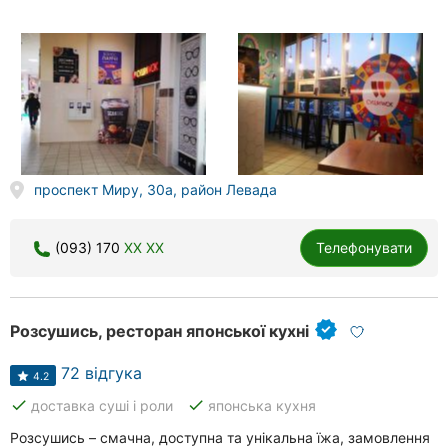
проспект Миру, 30а, район Левада
(093) 170
XX XX
Телефонувати
Розсушись, ресторан японської кухні
72 відгука
4.2
done
done
доставка суші і роли
японська кухня
Розсушись – смачна, доступна та унікальна їжа, замовлення