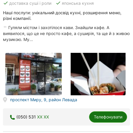
done
done
доставка суші і роли
японська кухня
Наші послуги: унікальний досвід кухні, розширення меню,
різні компанії.
Гуляли містом і захотілося кави. Знайшли кафе. А
виявилося, що це не просто кафе, а суширія, та ще й з живою
музикою. Му...
проспект Миру, 9, район Левада
(050) 531
XX XX
Телефонувати