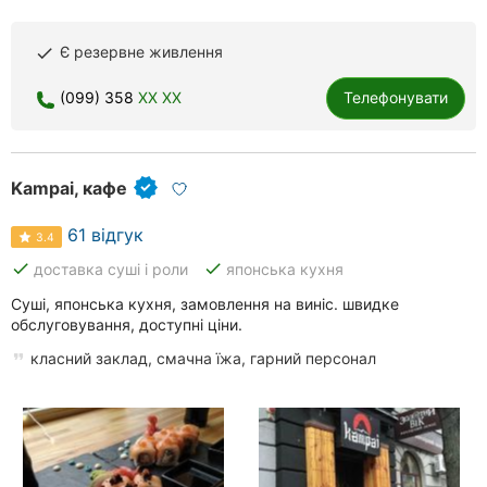
Є резервне живлення
done
(099) 358
XX XX
Телефонувати
Kampai, кафе
61 відгук
3.4
done
done
доставка суші і роли
японська кухня
Суші, японська кухня, замовлення на виніс. швидке
обслуговування, доступні ціни.
класний заклад, смачна їжа, гарний персонал