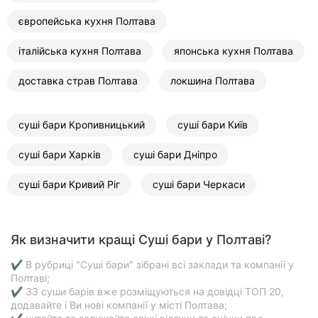
європейська кухня Полтава
італійська кухня Полтава
японська кухня Полтава
доставка страв Полтава
локшина Полтава
суші бари Кропивницький
суші бари Київ
суші бари Харків
суші бари Дніпро
суші бари Кривий Ріг
суші бари Черкаси
Як визначити кращі Суші бари у Полтаві?
✔ В рубриці "Суші бари" зібрані всі заклади та компанії у
Полтаві;
✔ 33 суши барів вже розміщуються на довідці ТОП 20,
додавайте і Ви нові компанії у місті Полтава;