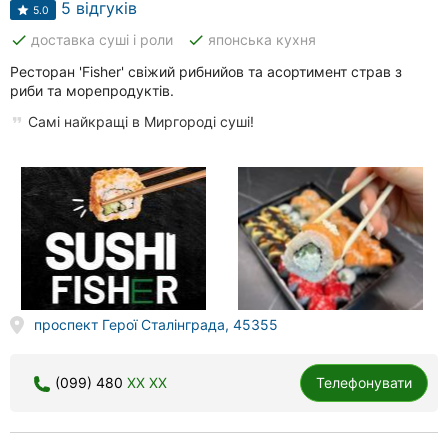
5 відгуків
5.0
done
done
доставка суші і роли
японська кухня
Ресторан 'Fisher' свіжий рибнийов та асортимент страв з
риби та морепродуктів.
Самі найкращі в Миргороді суші!
проспект Герої Сталінграда, 45355
(099) 480
XX XX
Телефонувати