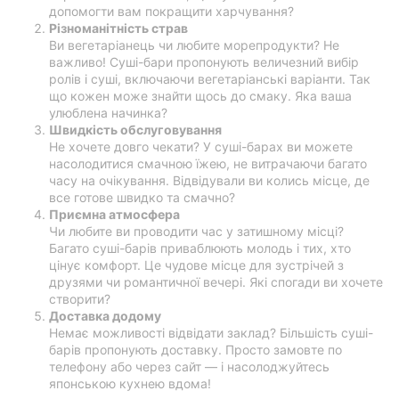
допомогти вам покращити харчування?
Різноманітність страв
Ви вегетаріанець чи любите морепродукти? Не
важливо! Суші-бари пропонують величезний вибір
ролів і суші, включаючи вегетаріанські варіанти. Так
що кожен може знайти щось до смаку. Яка ваша
улюблена начинка?
Швидкість обслуговування
Не хочете довго чекати? У суші-барах ви можете
насолодитися смачною їжею, не витрачаючи багато
часу на очікування. Відвідували ви колись місце, де
все готове швидко та смачно?
Приємна атмосфера
Чи любите ви проводити час у затишному місці?
Багато суші-барів приваблюють молодь і тих, хто
цінує комфорт. Це чудове місце для зустрічей з
друзями чи романтичної вечері. Які спогади ви хочете
створити?
Доставка додому
Немає можливості відвідати заклад? Більшість суші-
барів пропонують доставку. Просто замовте по
телефону або через сайт — і насолоджуйтесь
японською кухнею вдома!