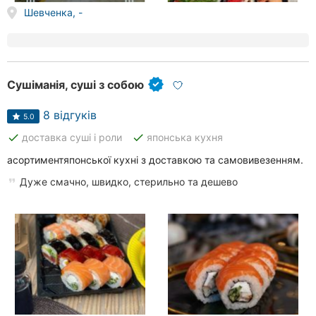
Шевченка, -
Сушіманія, суші з собою
8 відгуків
5.0
done
done
доставка суші і роли
японська кухня
асортиментяпонської кухні з доставкою та самовивезенням.
Дуже смачно, швидко, стерильно та дешево