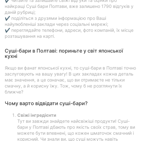
✔ читайте та залишайте свіжі відгуки та оцінки про
найкращі Суші бари Полтави, вже залишено 1790 відгуків у
даній рубриці;
✔ поділіться з друзями інформацією про Ваші
найулюбленіші заклади через соціальні мережі;
✔ переглядайте телефони, адреси, фото компаній, їх місце
розташування на карті.
Суші-бари в Полтаві: пориньте у світ японської
кухні
Якщо ви фанат японської кухні, то суші-бари в Полтаві точно
заслуговують на вашу увагу! В цих закладах кожна деталь
має значення, а це означає, що ви отримаєте не тільки
смачну, а й корисну їжу. Тож, чому б не розглянути їх
ближче?
Чому варто відвідати суші-бари?
Свіжі інгредієнти
Тут ви завжди знайдете найсвіжіші продукти! Суші-
бари у Полтаві дбають про якість своїх страв, тому ви
можете бути впевнені, що кожен шматочок смачний і
корисний. Чи знали ви, що суші можуть навіть