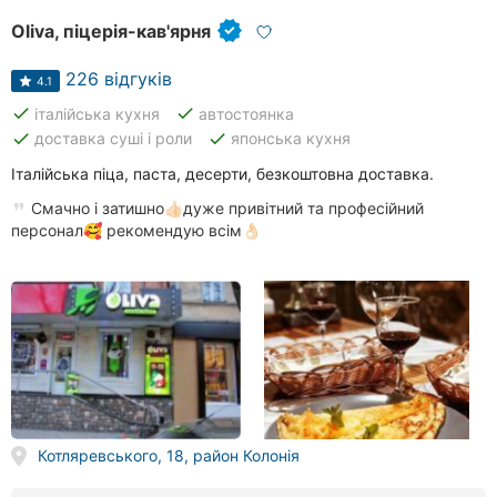
Oliva, піцерія-кав'ярня
226 відгуків
4.1
done
done
італійська кухня
автостоянка
done
done
доставка суші і роли
японська кухня
Італійська піца, паста, десерти, безкоштовна доставка.
Смачно і затишно👍🏻дуже привітний та професійний
персонал🥰 рекомендую всім👌🏻
Котляревського, 18, район Колонія