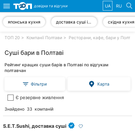
UA
RU
довідка та
відгуки
Toggle
navigation
японська кухня
доставка суші і роли
східна кухня
Обрані
компанії
ТОП 20
Компанії Полтави
Ресторани, кафе, бари у Полтав
Суші бари в Полтаві
Рейтинг кращих суши барів в Полтаві по відгукам
Популярні
полтавчан
рубрики:
Фільтри
Карта
Ветеринарні
клініки
Є резервне живлення
Стоматології
Знайдено
33
компаній
Приватні
клініки
S.E.T.Sushi, доставка суші