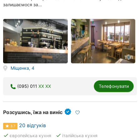
залишаємося за...
Міщенка, 4
(095) 011
XX XX
Телефонувати
Розсушись, їжа на виніс
20 відгуків
3.7
done
done
європейська кухня
італійська кухня