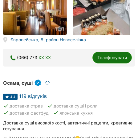
Європейська, 8, район Новоселівка
(066) 773
XX XX
Телефонувати
Осама, суші
119 відгуків
4.4
done
done
доставка страв
доставка суші і роли
done
done
доставка фастфуд
японська кухня
Доставка суші високої якості, автентичні рецепти, креативне
готування.