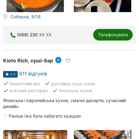
Миколаїв
Соборна, 9/16
Херсон
Чернігів
(068) 230
XX XX
Телефонувати
Черкаси
Чернівці
Kioto Rich, суші-бар
611 відгуків
Суми
4.3
done
done
банкетний зал
доставка суші і роли
Івано-
done
done
м'ясний ресторан
японська кухня
Франківськ
Японська і європейська кухня, смачні десерти, сучасний
Луцьк
дизайн.
Раніше їжа була набагато кращою
Ужгород
Карпати