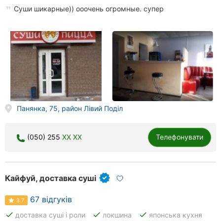
Суши шикарные)) ооочень огромные. супер
Панянка, 75, район Лівий Поділ
(050) 255
XX XX
Телефонувати
Кайфуй, доставка суші
67 відгуків
3.7
done
done
done
доставка суші і роли
локшина
японська кухня