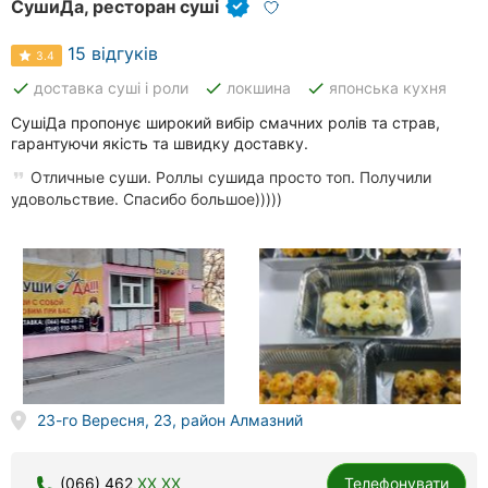
СушиДа, ресторан суші
15 відгуків
3.4
done
done
done
доставка суші і роли
локшина
японська кухня
СушіДа пропонує широкий вибір смачних ролів та страв,
гарантуючи якість та швидку доставку.
Отличные суши. Роллы сушида просто топ. Получили
удовольствие. Спасибо большое)))))
23-го Вересня, 23, район Алмазний
(066) 462
XX XX
Телефонувати