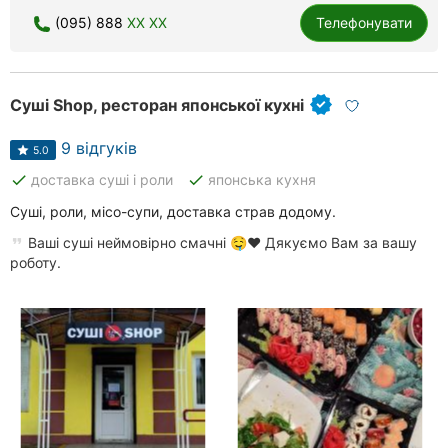
(095) 888
XX XX
Телефонувати
Суші Shop, ресторан японської кухні
9 відгуків
5.0
done
done
доставка суші і роли
японська кухня
Суші, роли, місо-супи, доставка страв додому.
Ваші суші неймовірно смачні 🤤❤️ Дякуємо Вам за вашу
роботу.