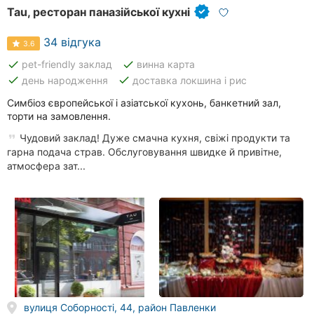
Tau, ресторан паназійської кухні
34 відгука
3.6
done
done
pet-friendly заклад
винна карта
done
done
день народження
доставка локшина і рис
Симбіоз європейської і азіатської кухонь, банкетний зал,
торти на замовлення.
Чудовий заклад! Дуже смачна кухня, свіжі продукти та
гарна подача страв. Обслуговування швидке й привітне,
атмосфера зат...
вулиця Соборності, 44, район Павленки