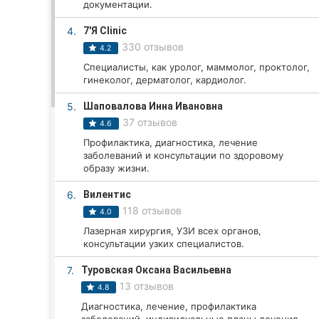
документации.
4.
7'Я Clinic
Все города:
330 отзывов
4.2
Специалисты, как уролог, маммолог, проктолог,
Кропивницкий
гинеколог, дерматолог, кардиолог.
5.
Шаповалова Инна Ивановна
Винница
37 отзывов
4.6
Житомир
Профилактика, диагностика, лечение
заболеваний и консультации по здоровому
Тернополь
образу жизни.
6.
Вилентис
Хмельницкий
118 отзывов
4.0
Ровно
Лазерная хирургия, УЗИ всех органов,
консультации узких специалистов.
Одесса
7.
Туровская Оксана Васильевна
13 отзывов
4.8
Киев
Диагностика, лечение, профилактика