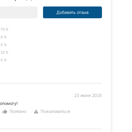
Добавить отзыв
75 %
0 %
0 %
25 %
0 %
23 июня 2025
допомогу!
Полезно
Пожаловаться
thumb_up_alt
warning