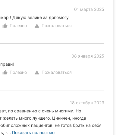
01 марта 2025
лікар ! Дякую велике за допомогу
Полезно
Пожаловаться
thumb_up_alt
warning
08 января 2025
справи!
Полезно
Пожаловаться
thumb_up_alt
warning
18 октября 2023
вт, по сравнению с очень многими. Но
 желать много лучшего. Циничен, иногда
юбит сложных пациентов, не готов брать на себя
, -...
Показать полностью