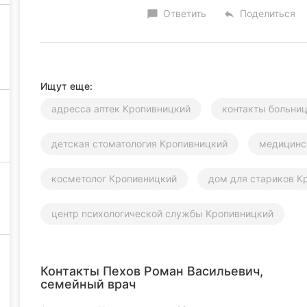
Ответить
Поделиться
chat_bubble
reply
Ищут еще:
адресса аптек Кропивницкий
контакты больни
детская стоматология Кропивницкий
медицинс
косметолог Кропивницкий
дом для стариков К
центр психологической службы Кропивницкий
Контакты Пехов Роман Васильевич,
семейный врач