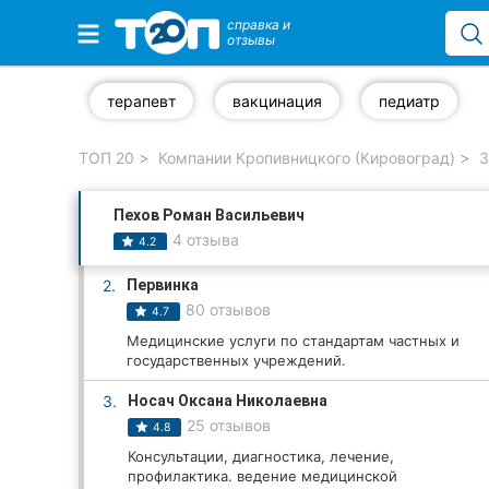
справка и
отзывы
Избранные компании
терапевт
вакцинация
педиатр
ТОП 20
Компании Кропивницкого (Кировоград)
З
Популярные рубрики:
Пехов Роман Васильевич
Стоматологии
4 отзыва
4.2
Частные клиники
2.
Первинка
80 отзывов
4.7
Ветеринарные клиники
Медицинские услуги по стандартам частных и
государственных учреждений.
Автошколы
3.
Носач Оксана Николаевна
Рестораны
25 отзывов
4.8
Консультации, диагностика, лечение,
Все рубрики
профилактика. ведение медицинской