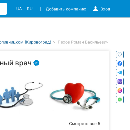
UA
RU
Добавить компанию
Вход
опивницком (Кировоград)
Пехов Роман Васильевич, семейны
йный врач
Смотреть все 5