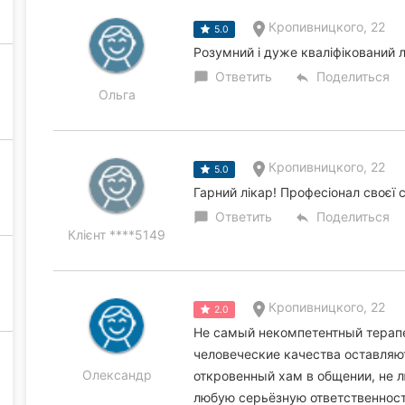
Кропивницкого, 22
5.0
Розумний і дуже кваліфікований 
Ответить
Поделиться
chat_bubble
reply
Ольга
Кропивницкого, 22
5.0
Гарний лікар! Професіонал своєї 
Ответить
Поделиться
chat_bubble
reply
Клієнт ****5149
Кропивницкого, 22
2.0
Не самый некомпетентный терапе
человеческие качества оставляют
Олександр
откровенный хам в общении, не л
любую серьёзную ответственность