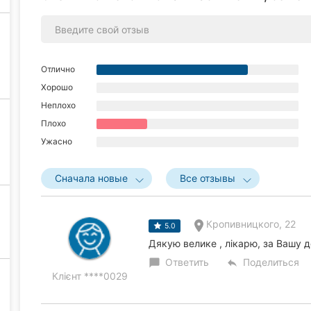
Отлично
Хорошо
Неплохо
Плохо
Ужасно
Сначала новые
Все отзывы
Кропивницкого, 22
5.0
Дякую велике , лікарю, за Вашу 
Ответить
Поделиться
chat_bubble
reply
Клієнт ****0029