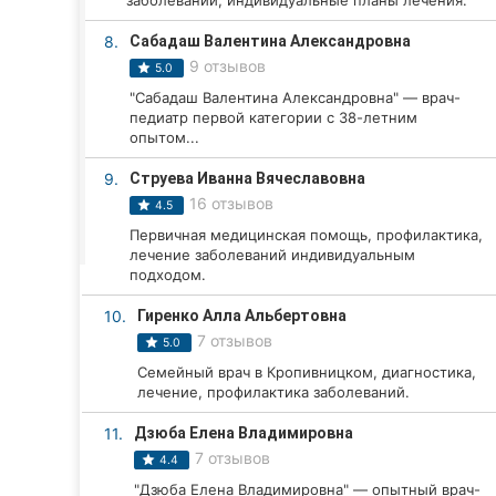
заболеваний, индивидуальные планы лечения.
Харьков
8.
Сабадаш Валентина Александровна
Запорожье
9 отзывов
5.0
"Сабадаш Валентина Александровна" — врач-
Днепр
педиатр первой категории с 38-летним
опытом...
Львов
9.
Струева Иванна Вячеславовна
Кривой Рог
16 отзывов
4.5
Первичная медицинская помощь, профилактика,
Николаев
лечение заболеваний индивидуальным
подходом.
Херсон
10.
Гиренко Алла Альбертовна
Полтава
7 отзывов
5.0
Семейный врач в Кропивницком, диагностика,
Чернигов
лечение, профилактика заболеваний.
Черкассы
11.
Дзюба Елена Владимировна
7 отзывов
4.4
Черновцы
"Дзюба Елена Владимировна" — опытный врач-