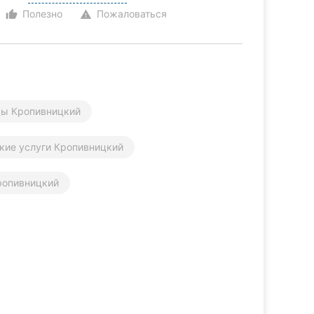
Полезно
Пожаловаться
thumb_up_alt
warning
цы Кропивницкий
кие услуги Кропивницкий
ропивницкий