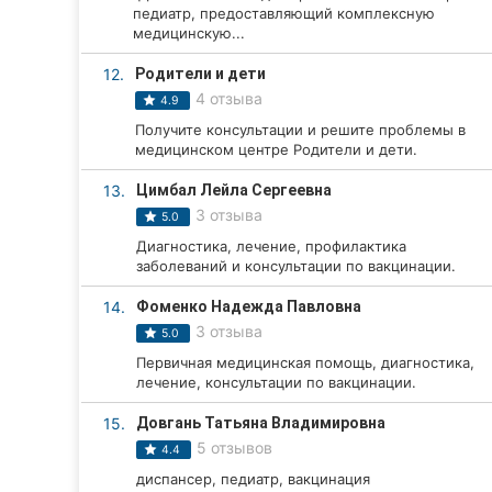
педиатр, предоставляющий комплексную
Сумы
медицинскую...
12.
Родители и дети
Ивано-Франковск
4 отзыва
4.9
Луцк
Получите консультации и решите проблемы в
медицинском центре Родители и дети.
Ужгород
13.
Цимбал Лейла Сергеевна
3 отзыва
5.0
Карпаты
Диагностика, лечение, профилактика
заболеваний и консультации по вакцинации.
14.
Фоменко Надежда Павловна
3 отзыва
5.0
Первичная медицинская помощь, диагностика,
лечение, консультации по вакцинации.
15.
Довгань Татьяна Владимировна
5 отзывов
4.4
диспансер, педиатр, вакцинация