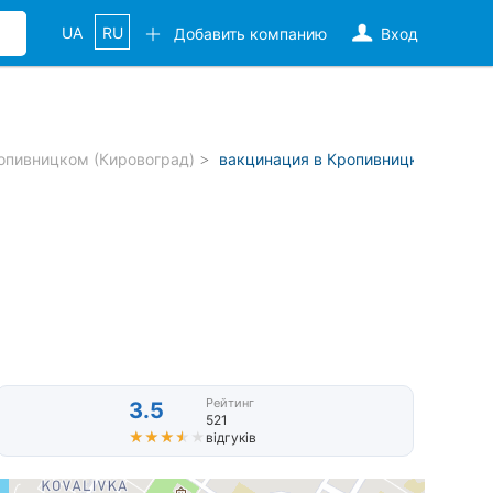
UA
RU
Добавить компанию
Вход
опивницком (Кировоград)
вакцинация в Кропивницком (Киро
Рейтинг
3.5
521
★★★★★
★★★★★
відгуків