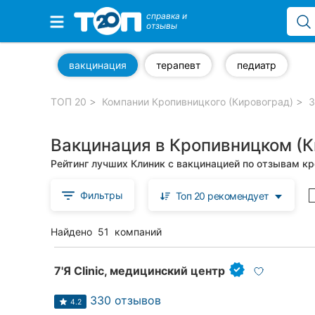
справка и
отзывы
Избранные компании
вакцинация
терапевт
педиатр
ТОП 20
Компании Кропивницкого (Кировоград)
З
Популярные рубрики:
Вакцинация в Кропивницком (К
Стоматологии
Рейтинг лучших Клиник с вакцинацией по отзывам к
Частные клиники
Фильтры
Топ 20 рекомендует
Ветеринарные клиники
Найдено
51
компаний
Автошколы
Рестораны
7'Я Clinic, медицинский центр
Все рубрики
330 отзывов
4.2