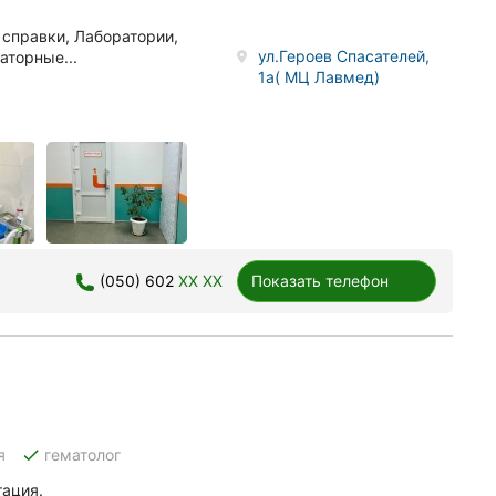
 справки, Лаборатории,
ул.Героев Спасателей,
аторные...
1а( МЦ Лавмед)
(050) 602
XX XX
Показать телефон
done
я
гематолог
тация.