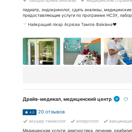
done
done
лабораторные анализы
медицинские справки
Сумы
педиатр, эндокринолог, сдать анализы, медицинские
предоставляющие услуги по программе НСЗУ, лабор
Ивано-Франковск
Найкращий лікар Асрієва Таміла Фаїківна❤️
Луцк
Ужгород
Карпаты
Драйв-медикал, медицинский центр
20 отзывов
4.0
done
done
done
акушер-гинеколог
аллерголог
вакцинаци
Медицинские услуги: диагностика, лечение, реабили