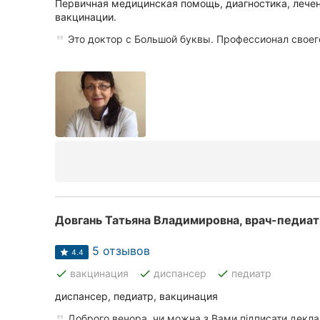
Первичная медицинская помощь, диагностика, лечен
вакцинации.
Это доктор с Большой буквы. Профессионал своег
Довгань Татьяна Владимировна, врач-педиа
5 отзывов
4.4
done
done
done
вакцинация
диспансер
педиатр
диспансер, педиатр, вакцинация
Доброго вечора, чи можна з Вами підписати декл