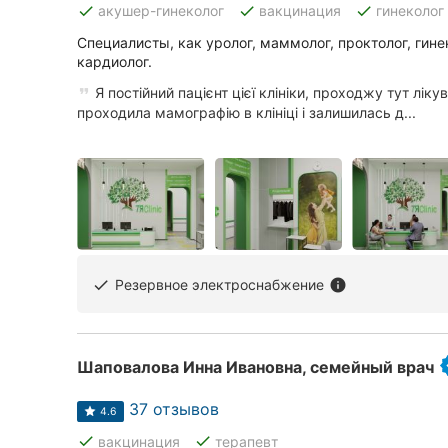
done
done
done
акушер-гинеколог
вакцинация
гинеколог
Специалисты, как уролог, маммолог, проктолог, гине
кардиолог.
Все города:
Я постійний пацієнт цієї клініки, проходжу тут ліку
Кропивницкий
проходила мамографію в клініці і залишилась д...
Винница
Житомир
Тернополь
Хмельницкий
Резервное электроснабжение
done
info
Ровно
Шаповалова Инна Ивановна, семейный врач
Одесса
37 отзывов
Киев
4.6
done
done
вакцинация
терапевт