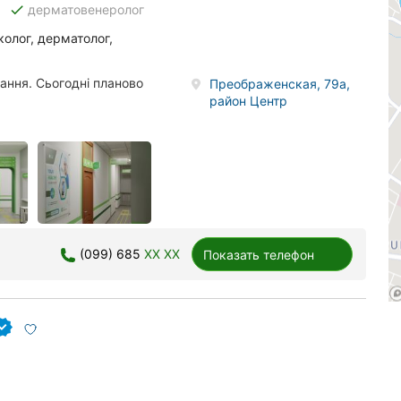
done
дерматовенеролог
колог, дерматолог,
вання. Сьогодні планово
Преображенская, 79а,
район Центр
(099) 685
XX XX
Показать телефон