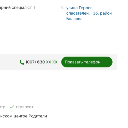
рний спеціаліст. І
улица Героев-
спасателей, 13б, район
Беляева
(067) 630
XX XX
Показать телефон
done
атр
терапевт
инском центре Родители