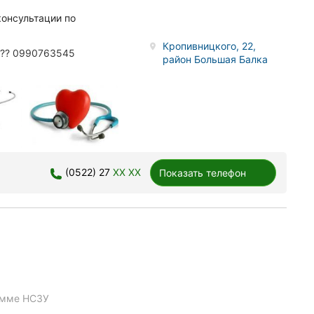
консультации по
Кропивницкого, 22,
 ?? 0990763545
район Большая Балка
(0522) 27
XX XX
Показать телефон
амме НСЗУ