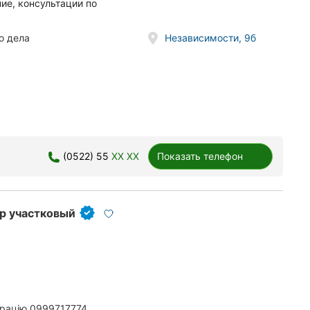
ие, консультации по
о дела
Независимости, 9б
(0522) 55
XX XX
Показать телефон
тр участковый
арацію.0999717774,