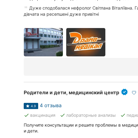
Дуже сподобалася нефролог Світлана Віталіївна. Га
дівчата на ресепшені дуже привітні
Родители и дети, медицинский центр
4 отзыва
4.9
done
done
done
вакцинация
лабораторные анализы
педи
Получите консультации и решите проблемы в медиц
и дети.