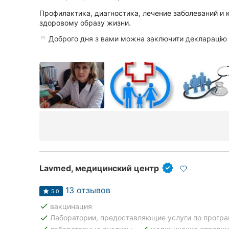
Харьков
Профилактика, диагностика, лечение заболеваний и 
здоровому образу жизни.
Запорожье
Доброго дня з вами можна заключити декларацію
Днепр
Львов
Кривой Рог
Николаев
Херсон
Полтава
Lavmed, медицинский центр
Чернигов
13 отзывов
5.0
Черкассы
done
вакцинация
done
Лаборатории, предоставляющие услуги по прогр
Черновцы