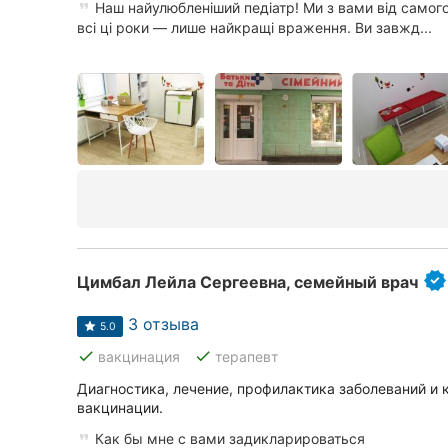
Наш найулюбленіший педіатр! Ми з вами від самого
всі ці роки — лише найкращі враження. Ви завжд...
Цимбал Лейла Сергеевна, семейный врач
3 отзыва
5.0
done
done
вакцинация
терапевт
Диагностика, лечение, профилактика заболеваний и 
вакцинации.
Как бы мне с вами задикларироваться