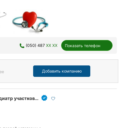
(050) 487
XX XX
Показать телефон
Добавить компанию
ее
Сабадаш Валентина Александровна, врач-педиатр участковый