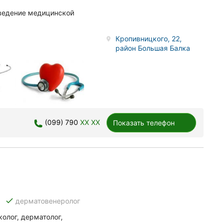
 ведение медицинской
Кропивницкого, 22,
район Большая Балка
(099) 790
XX XX
Показать телефон
done
дерматовенеролог
колог, дерматолог,