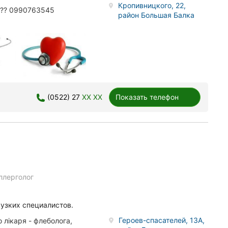
Кропивницкого, 22,
 ?? 0990763545
район Большая Балка
(0522) 27
XX XX
Показать телефон
ллерголог
 узких специалистов.
Героев-спасателей, 13А,
 лікаря - флеболога,