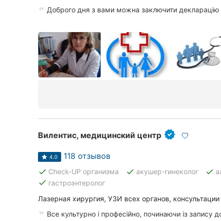
Доброго дня з вами можна заключити декларацію
Вилентис, медицинский центр
118 отзывов
4.0
done
done
done
Check‑UP организма
акушер-гинеколог
а
done
гастроэнтеролог
Лазерная хирургия, УЗИ всех органов, консультации
Все культурно і професійно, починаючи із запису до