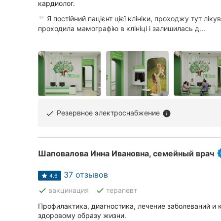
кардиолог.
Сумы
Я постійний пацієнт цієї клініки, проходжу тут ліку
проходила мамографію в клініці і залишилась д...
Ивано-Франковск
Луцк
Ужгород
Резервное электроснабжение
done
info
Шаповалова Инна Ивановна, семейный врач
37 отзывов
4.6
done
done
вакцинация
терапевт
Профилактика, диагностика, лечение заболеваний и 
здоровому образу жизни.