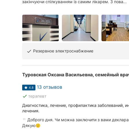
закінчуючи спілкуванням із самим лікарем. З пова...
Резервное электроснабжение
done
Туровская Оксана Васильевна, семейный вра
13 отзывов
4.8
done
терапевт
Диагностика, лечение, профилактика заболеваний, 
лечения.
Доброго дня. Чи можна заключити з вами деклара
Дякую🙂