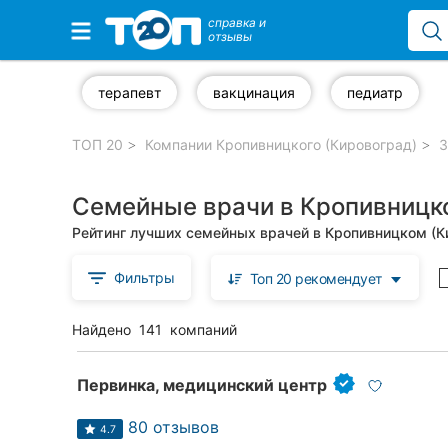
справка и
отзывы
Избранные компании
терапевт
вакцинация
педиатр
ТОП 20
Компании Кропивницкого (Кировоград)
З
Популярные рубрики:
Семейные врачи в Кропивницк
Стоматологии
Рейтинг лучших семейных врачей в Кропивницком (К
Частные клиники
Фильтры
Топ 20 рекомендует
Ветеринарные клиники
Найдено
141
компаний
Автошколы
Рестораны
Первинка, медицинский центр
Все рубрики
80 отзывов
4.7