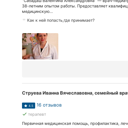
"Сабадаш Валентина Александровна" — врач-педиатр
38-летним опытом работы. Предоставляет квалифи
медицинскую...
Как к ней попасть,где принимает?
Струева Иванна Вячеславовна, семейный вра
16 отзывов
4.5
done
терапевт
Первичная медицинская помощь, профилактика, леч