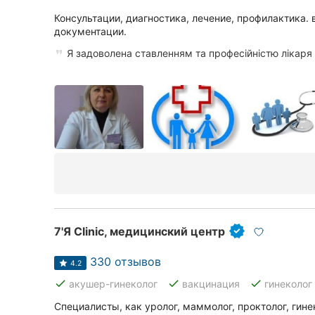
Харьков
Консультации, диагностика, лечение, профилактика.
документации.
Запорожье
Я задоволена ставленням та професійністю лікаря
Днепр
Львов
Кривой Рог
Николаев
Херсон
Полтава
7'Я Clinic, медицинский центр
Чернигов
330 отзывов
4.2
Черкассы
done
done
done
акушер-гинеколог
вакцинация
гинеколог
Черновцы
Специалисты, как уролог, маммолог, проктолог, гине