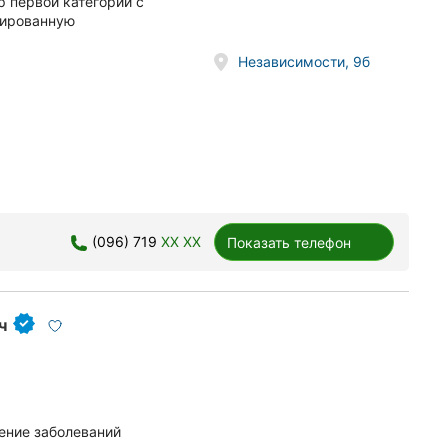
 первой категории с
цированную
Независимости, 9б
(096) 719
XX XX
Показать телефон
ч
ение заболеваний