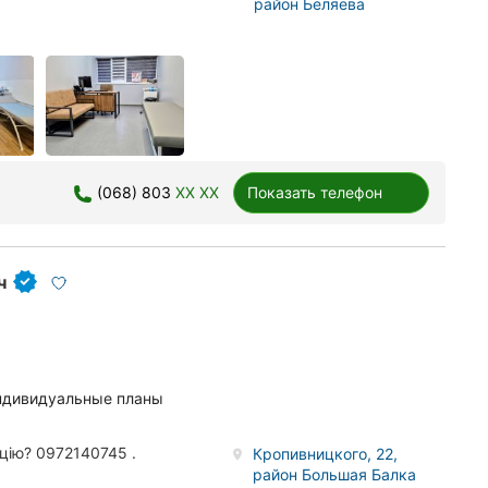
район Беляева
(068) 803
XX XX
Показать телефон
ч
индивидуальные планы
цію? 0972140745 .
Кропивницкого, 22,
район Большая Балка