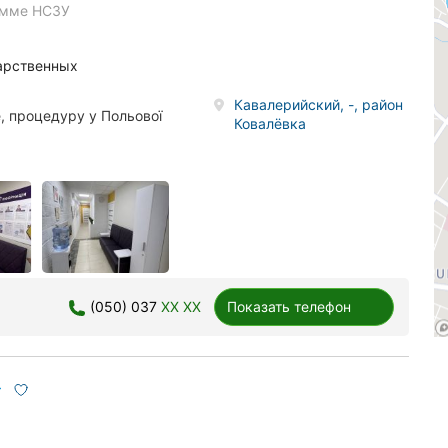
амме НСЗУ
дарственных
Кавалерийский, -, район
е, процедуру у Польової
Ковалёвка
(050) 037
XX XX
Показать телефон