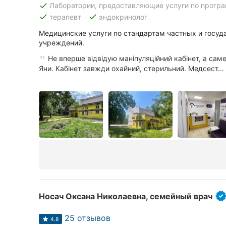
done
Лаборатории, предоставляющие услуги по прогр
done
done
терапевт
эндокринолог
Медицинские услуги по стандартам частных и госу
Все города:
учреждений.
Кропивницкий
Не вперше відвідую маніпуляційний кабінет, а сам
Яни. Кабінет завжди охайний, стерильний. Медсест...
Винница
Житомир
Тернополь
Хмельницкий
Ровно
Одесса
Носач Оксана Николаевна, семейный врач
Киев
25 отзывов
4.8