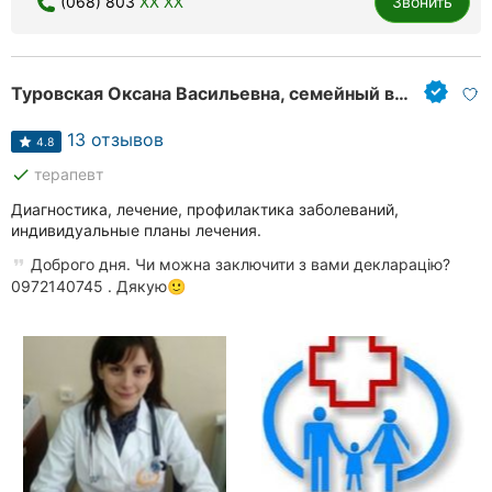
(068) 803
XX XX
Звонить
Туровская Оксана Васильевна, семейный врач
13 отзывов
4.8
done
терапевт
Диагностика, лечение, профилактика заболеваний,
индивидуальные планы лечения.
Доброго дня. Чи можна заключити з вами декларацію?
0972140745 . Дякую🙂