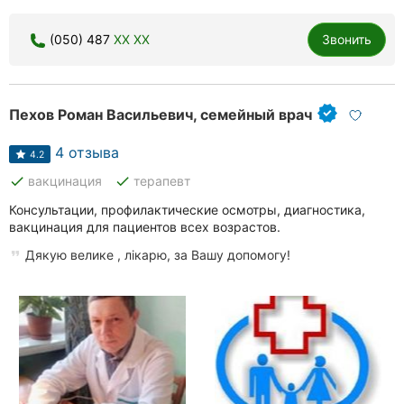
(050) 487
XX XX
Звонить
Пехов Роман Васильевич, семейный врач
4 отзыва
4.2
done
done
вакцинация
терапевт
Консультации, профилактические осмотры, диагностика,
вакцинация для пациентов всех возрастов.
Дякую велике , лікарю, за Вашу допомогу!