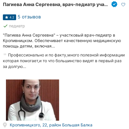
Пагиева Анна Сергеевна, врач-педиатр участковый
5 отзывов
4.2
done
педиатр
"Пагиева Анна Сергеевна" – участковый врач-педиатр в
Кропивницком. Обеспечивает качественную медицинскую
помощь детям, включая...
Профессионально и по факту,много полезной информации
которая помогает,и то что большинство видят в первый раз
за долгую...
Кропивницкого, 22, район Большая Балка