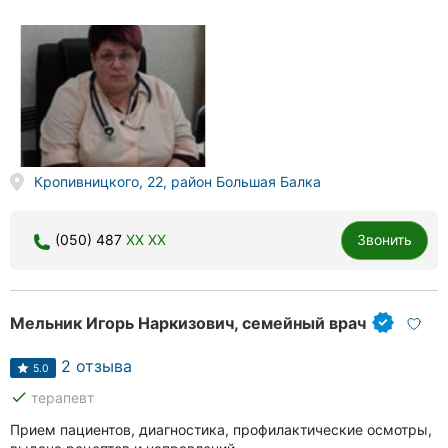
Кропивницкого, 22, район Большая Балка
(050) 487
XX XX
Звонить
Мельник Игорь Наркизович, семейный врач
2 отзыва
5.0
done
терапевт
Прием пациентов, диагностика, профилактические осмотры,