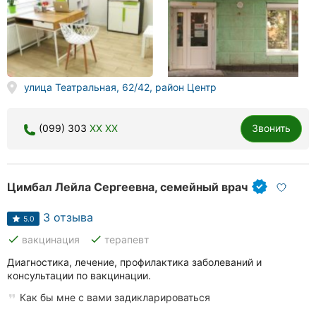
улица Театральная, 62/42, район Центр
(099) 303
XX XX
Звонить
Цимбал Лейла Сергеевна, семейный врач
3 отзыва
5.0
done
done
вакцинация
терапевт
Диагностика, лечение, профилактика заболеваний и
консультации по вакцинации.
Как бы мне с вами задикларироваться