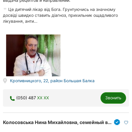
выдача рецептов и направлений.
Це дитячий лікар від Бога. Грунтуючись на значному
досвіді швидко ставить діагноз, прихильник ощадливого
лікування, анти...
Кропивницкого, 22, район Большая Балка
(050) 487
XX XX
Звонить
Колосовська Нина Михайловна, семейный врач