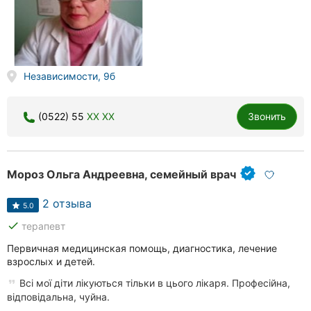
Независимости, 9б
(0522) 55
XX XX
Звонить
Мороз Ольга Андреевна, семейный врач
2 отзыва
5.0
done
терапевт
Первичная медицинская помощь, диагностика, лечение
взрослых и детей.
Всі мої діти лікуються тільки в цього лікаря. Професійна,
відповідальна, чуйна.