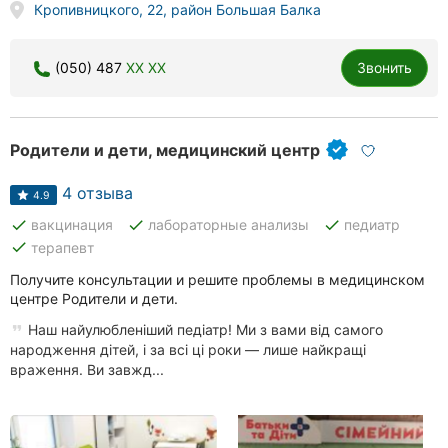
Кропивницкого, 22, район Большая Балка
(050) 487
XX XX
Звонить
Родители и дети, медицинский центр
4 отзыва
4.9
done
done
done
вакцинация
лабораторные анализы
педиатр
done
терапевт
Получите консультации и решите проблемы в медицинском
центре Родители и дети.
Наш найулюбленіший педіатр! Ми з вами від самого
народження дітей, і за всі ці роки — лише найкращі
враження. Ви завжд...