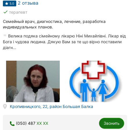
2 отзыва
5.0
done
терапевт
Семейный врач, диагностика, лечение, разработка
индивидуальных планов.
Велика подяка сімейному лікарю Ніні Михайлівні. Лікар від
Бога і чудова людина. Дякую Вам за те що вірно поставили
діагн...
Кропивницкого, 22, район Большая Балка
(050) 487
XX XX
Звонить