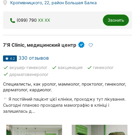
Кропивницкого, 22, район Большая Балка
Херсон
Полтава
(099) 790
XX XX
Звонить
Чернигов
7'Я Clinic, медицинский центр
Черкассы
330 отзывов
Черновцы
4.2
done
done
done
акушер-гинеколог
вакцинация
гинеколог
Сумы
done
дерматовенеролог
Специалисты, как уролог, маммолог, проктолог, гинеколог,
Ивано-
дерматолог, кардиолог.
Франковск
Я постійний пацієнт цієї клініки, проходжу тут лікування.
Луцк
Сьогодні планово проходила мамографію в клініці і
залишилась д...
Ужгород