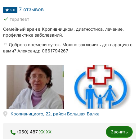
7 отзывов
5.0
done
терапевт
Семейный врач в Кропивницком, диагностика, лечение,
профилактика заболеваний.
Доброго времени суток. Можно заключить декларацию с
вами? Александр 0661794267
Кропивницкого, 22, район Большая Балка
(050) 487
XX XX
Звонить