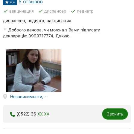
5 отзывов
4.4
done
done
done
вакцинация
диспансер
педиатр
диспансер, педиатр, вакцинация
Доброго вечора, чи можна з Вами підписати
декларацію.0999717774, Дякую.
Независимости, -
(0522) 36
XX XX
Звонить