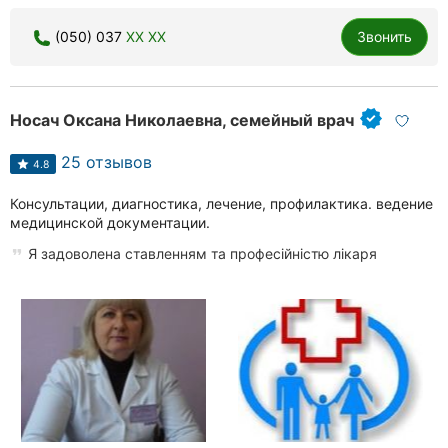
Хмельницкий
(050) 037
XX XX
Звонить
Ровно
Одесса
Носач Оксана Николаевна, семейный врач
Киев
25 отзывов
4.8
Харьков
Консультации, диагностика, лечение, профилактика. ведение
медицинской документации.
Запорожье
Я задоволена ставленням та професійністю лікаря
Днепр
Львов
Кривой
Рог
Николаев