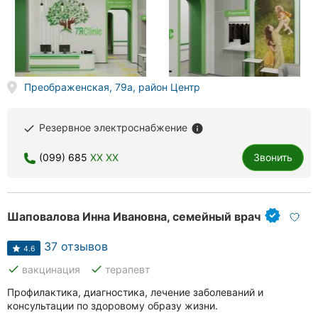
Преображенская, 79а, район Центр
Резервное электроснабжение
done
info
(099) 685
XX XX
Звонить
Шаповалова Инна Ивановна, семейный врач
37 отзывов
4.6
done
done
вакцинация
терапевт
Профилактика, диагностика, лечение заболеваний и
консультации по здоровому образу жизни.