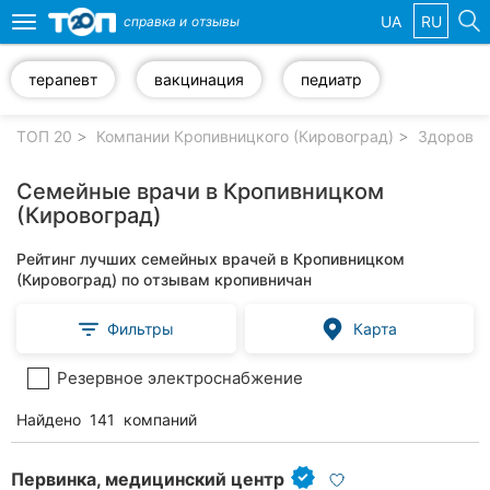
UA
RU
справка и
отзывы
Toggle
navigation
терапевт
вакцинация
педиатр
Избранные
компании
ТОП 20
Компании Кропивницкого (Кировоград)
Здоровье
Семейные врачи в Кропивницком
(Кировоград)
Популярные
Рейтинг лучших семейных врачей в Кропивницком
рубрики:
(Кировоград) по отзывам кропивничан
Стоматологии
Фильтры
Карта
Частные
Резервное электроснабжение
клиники
Найдено
141
компаний
Ветеринарные
клиники
Первинка, медицинский центр