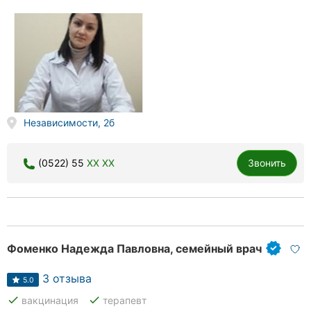
Независимости, 2б
(0522) 55
XX XX
Звонить
Фоменко Надежда Павловна, семейный врач
3 отзыва
5.0
done
done
вакцинация
терапевт