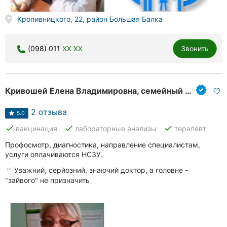
Кропивницкого, 22, район Большая Балка
(098) 011
XX XX
Звонить
Кривошей Елена Владимировна, семейный врач
2 отзыва
5.0
done
done
done
вакцинация
лабораторные анализы
терапевт
Профосмотр, диагностика, направление специалистам,
услуги оплачиваются НСЗУ.
Уважний, серйозний, знаючий доктор, а головне -
"зайвого" не призначить