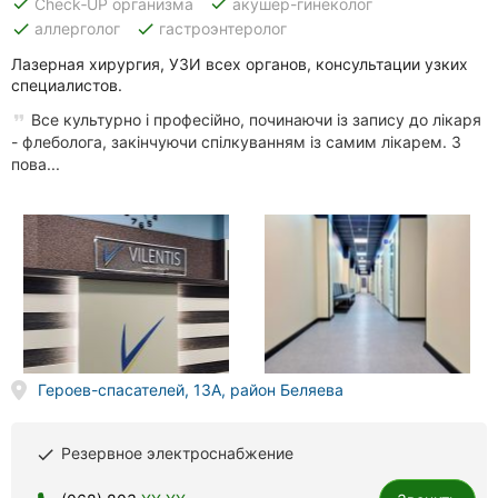
done
done
Check‑UP организма
акушер-гинеколог
done
done
аллерголог
гастроэнтеролог
Лазерная хирургия, УЗИ всех органов, консультации узких
специалистов.
Все культурно і професійно, починаючи із запису до лікаря
- флеболога, закінчуючи спілкуванням із самим лікарем. З
пова...
Героев-спасателей, 13А, район Беляева
Резервное электроснабжение
done