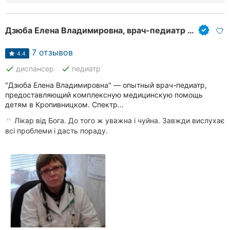
Дзюба Елена Владимировна, врач-педиатр участковый
7 отзывов
4.4
done
done
диспансер
педиатр
"Дзюба Елена Владимировна" — опытный врач-педиатр,
предоставляющий комплексную медицинскую помощь
детям в Кропивницком. Спектр...
Лікар від Бога. До того ж уважна і чуйна. Завжди вислухає
всі проблеми і дасть пораду.