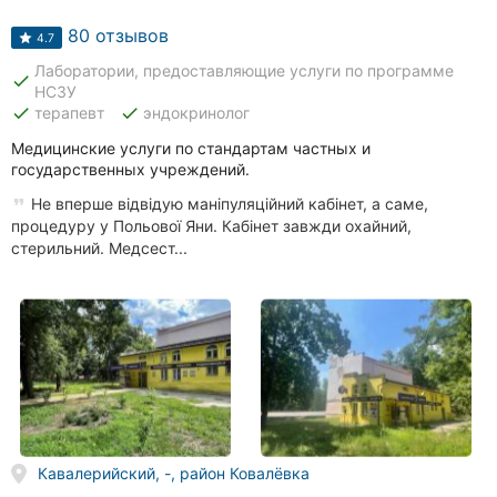
Автошколы
80 отзывов
4.7
Рестораны
Лаборатории, предоставляющие услуги по программе
done
НСЗУ
Все
done
done
терапевт
эндокринолог
рубрики
Медицинские услуги по стандартам частных и
государственных учреждений.
Не вперше відвідую маніпуляційний кабінет, а саме,
процедуру у Польової Яни. Кабінет завжди охайний,
стерильний. Медсест...
Все
города:
Кропивницкий
Винница
Житомир
Тернополь
Кавалерийский, -, район Ковалёвка