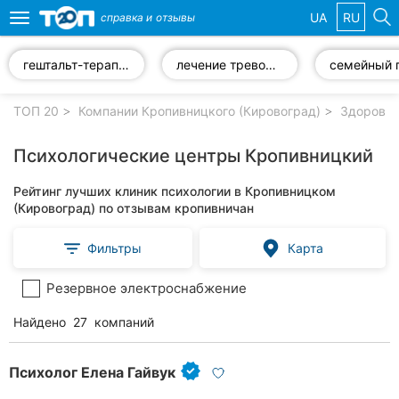
UA
RU
справка и
отзывы
Toggle
navigation
гештальт-терапия
лечение тревожных расстройств
Избранные
компании
ТОП 20
Компании Кропивницкого (Кировоград)
Здоровье
Психологические центры Кропивницкий
Рейтинг лучших клиник психологии в Кропивницком
Популярные
(Кировоград) по отзывам кропивничан
рубрики:
Фильтры
Карта
Стоматологии
Резервное электроснабжение
Частные
клиники
Найдено
27
компаний
Ветеринарные
клиники
Психолог Елена Гайвук