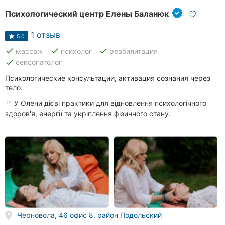
Психологический центр Елены Баланюк
1 отзыв
5.0
done
done
done
массаж
психолог
реабилитация
done
сексопатолог
Психологические консультации, активация сознания через
тело.
У Олени дієві практики для відновлення психологічного
здоров'я, енергії та укріплення фізичного стану.
Черновола, 46 офис 8, район Подольский