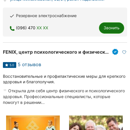
Херсон
Резервное электроснабжение
done
Полтава
(096) 470
XX XX
Звонить
Чернигов
Черкассы
FENIX, центр психологического и физического здоровья
Черновцы
5 отзывов
5.0
Сумы
Восстановительные и профилактические меры для крепкого
Ивано-
здоровья и благополучия.
Франковск
Открыла для себя центр физического и психологического
здоровья. Профессиональные специалисты, которые
Луцк
помогут в решении...
Ужгород