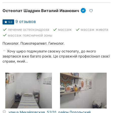
Хмельницкий
Остеопат Шадрин Виталий Иванович
Ровно
9 отзывов
5.0
Одесса
done
done
done
лечение остеохондроза
массаж
массаж живота
done
массаж поясничной зоны
Киев
Психолог. Психотерапевт. Гипнолог.
Харьков
Хочу щиро подякувати своєму остеопату, до якого
звертаюся вже багато років. Це справжній професіонал своєї
Запорожье
справи, який...
Днепр
Львов
Кривой
Рог
Николаев
улица Михайловская, 52/31, район Подольский