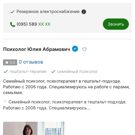
Резервное электроснабжение
done
info
(095) 589
XX XX
Звонить
Психолог Юлия Абрамович
0 отзывов
0.0
done
done
гештальт-терапия
семейный психолог
Семейный психолог, психотерапевт в гештальт-подходе.
Работаю с 2006 года. Специализируюсь на работе с парами,
семьями.
Семейный психолог, психотерапевт в гештальт-подходе.
Работаю с 2006 года. Специализируюсь...