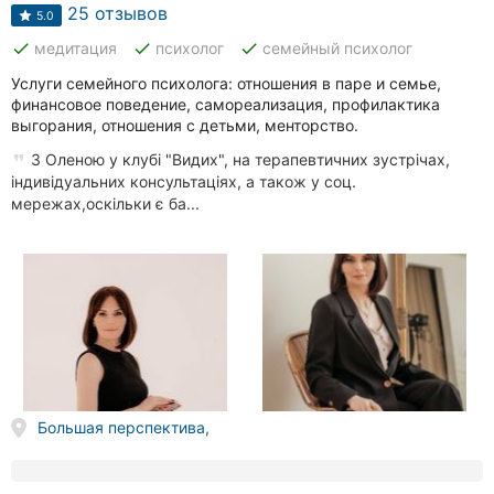
Автошколы
25 отзывов
5.0
done
done
done
медитация
психолог
семейный психолог
Рестораны
Услуги семейного психолога: отношения в паре и семье,
Все
финансовое поведение, самореализация, профилактика
рубрики
выгорания, отношения с детьми, менторство.
З Оленою у клубі "Видих", на терапевтичних зустрічах,
індивідуальних консультаціях, а також у соц.
мережах,оскільки є ба...
Все
города:
Кропивницкий
Винница
Житомир
Большая перспектива,
Тернополь