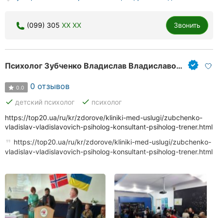
(099) 305
XX XX
Звонить
Психолог Зубченко Владислав Владиславович
0 отзывов
0.0
done
done
детский психолог
психолог
https://top20.ua/ru/kr/zdorove/kliniki-med-uslugi/zubchenko-
vladislav-vladislavovich-psiholog-konsultant-psiholog-trener.html
https://top20.ua/ru/kr/zdorove/kliniki-med-uslugi/zubchenko-
vladislav-vladislavovich-psiholog-konsultant-psiholog-trener.html