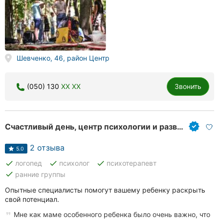
Шевченко, 46, район Центр
(050) 130
XX XX
Звонить
Счастливый день, центр психологии и развития
2 отзыва
5.0
done
done
done
логопед
психолог
психотерапевт
done
ранние группы
Опытные специалисты помогут вашему ребенку раскрыть
свой потенциал.
Мне как маме особенного ребенка было очень важно, что