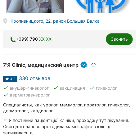
Кропивницкого, 22, район Большая Балка
(099) 790
XX XX
Звонить
7'Я Clinic, медицинский центр
330 отзывов
4.2
done
done
done
акушер-гинеколог
вакцинация
гинеколог
done
дерматовенеролог
Специалисты, как уролог, маммолог, проктолог, гинеколог,
дерматолог, кардиолог.
Я постійний пацієнт цієї клініки, проходжу тут лікування.
Сьогодні планово проходила мамографію в клініці і
залишилась д...