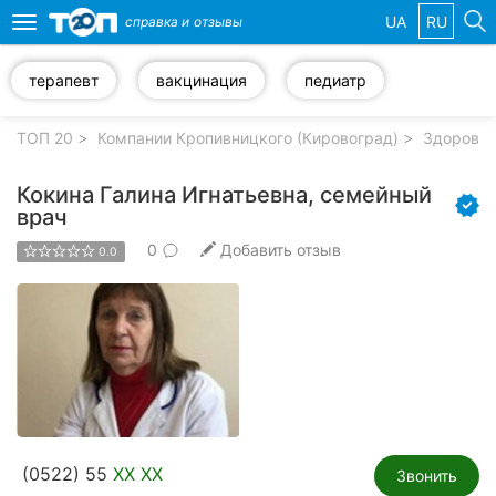
UA
RU
справка и
отзывы
Toggle
navigation
терапевт
вакцинация
педиатр
Избранные
компании
ТОП 20
Компании Кропивницкого (Кировоград)
Здоровье
Кокина Галина Игнатьевна, семейный
врач
0
Добавить отзыв
Популярные
0.0
рубрики:
Стоматологии
Частные
клиники
Ветеринарные
клиники
(0522) 55
XX XX
Звонить