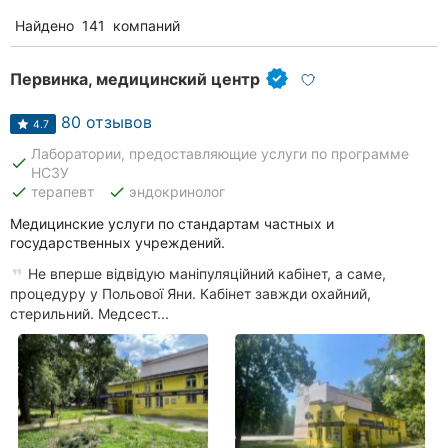
Найдено
141
компаний
Первинка, медицинский центр
80 отзывов
4.7
Лаборатории, предоставляющие услуги по программе
done
НСЗУ
done
done
терапевт
эндокринолог
Медицинские услуги по стандартам частных и
государственных учреждений.
Не вперше відвідую маніпуляційний кабінет, а саме,
процедуру у Польової Яни. Кабінет завжди охайний,
стерильний. Медсест...