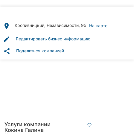
Автошколы
Рестораны
place
Кропивницкий, Независимости, 9б
На карте
Все
рубрики
edit
Редактировать бизнес информацию
share
Поделиться компанией
Все
города:
Кропивницкий
Винница
Житомир
Услуги компании
Тернополь
Кокина Галина