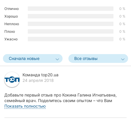
Херсон
Отлично
0 %
Хорошо
0 %
Полтава
Неплохо
0 %
Чернигов
Плохо
0 %
Ужасно
0 %
Черкассы
Черновцы
Сначала новые
Все отзывы
Сумы
Команда top20.ua
24 апреля 2018
Ивано-
Франковск
Добавьте первый отзыв про Кокина Галина Игнатьевна,
Луцк
семейный врач. Поделитесь своим опытом – что Вам
понравилось, а что нет! Это поможет другим жител...
Показать полностью
Ужгород
Карпаты