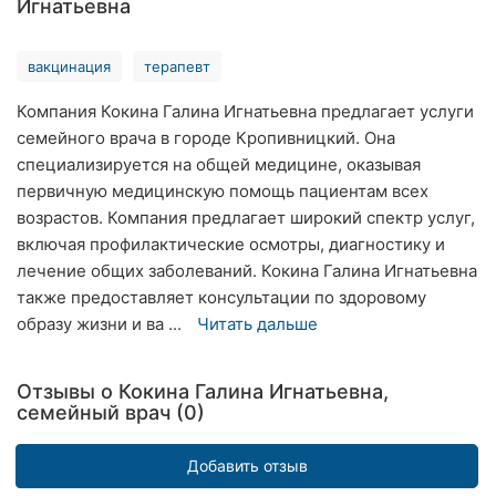
Игнатьевна
Хмельницкий
вакцинация
терапевт
Ровно
Компания Кокина Галина Игнатьевна предлагает услуги
Одесса
семейного врача в городе Кропивницкий. Она
специализируется на общей медицине, оказывая
Киев
первичную медицинскую помощь пациентам всех
Харьков
возрастов. Компания предлагает широкий спектр услуг,
включая профилактические осмотры, диагностику и
Запорожье
лечение общих заболеваний. Кокина Галина Игнатьевна
также предоставляет консультации по здоровому
Днепр
образу жизни и ва ...
Читать дальше
Львов
Отзывы о Кокина Галина Игнатьевна,
Кривой
семейный врач (0)
Рог
Добавить отзыв
Николаев