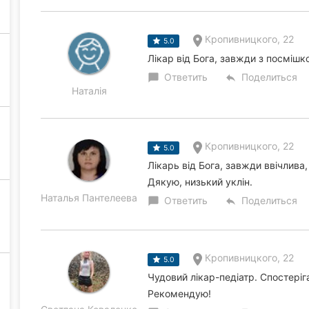
Кропивницкого, 22
5.0
Лікар від Бога, завжди з посміш
Ответить
Поделиться
chat_bubble
reply
Наталія
Кропивницкого, 22
5.0
Лікарь від Бога, завжди ввічлива,
Дякую, низький уклін.
Наталья Пантелеева
Ответить
Поделиться
chat_bubble
reply
Кропивницкого, 22
5.0
Чудовий лікар-педіатр. Спостеріга
Рекомендую!