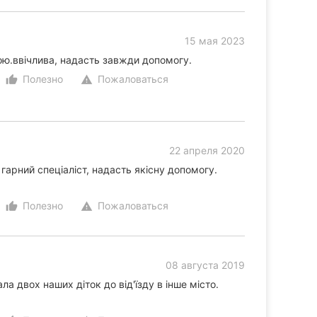
15 мая 2023
кою.ввічлива, надасть завжди допомогу.
Полезно
Пожаловаться
thumb_up_alt
warning
22 апреля 2020
 гарний спеціаліст, надасть якісну допомогу.
Полезно
Пожаловаться
thumb_up_alt
warning
08 августа 2019
ла двох наших діток до від'їзду в інше місто.