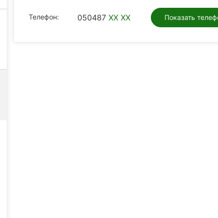
Телефон:
050487
XX XX
Показать телеф