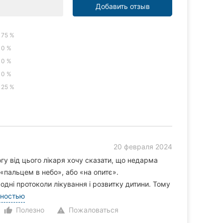
Добавить отзыв
75 %
0 %
0 %
0 %
25 %
20 февраля 2024
гу від цього лікаря хочу сказати, що недарма
и «пальцем в небо», або «на опитє».
родні протоколи лікування і розвитку дитини. Тому
лностью
Полезно
Пожаловаться
thumb_up_alt
warning