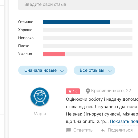
Отлично
Хорошо
Неплохо
Плохо
Ужасно
Сначала новые
Все отзывы
Кропивницкого, 22
1.0
Оцінюючи роботу і надану допомо
пішла від неї. Лікування і діагноз
Марія
Не знає ( ігнорує) сучасні, міжна
що 1.на опитє. 2.гр...
Показать по
Ответить
Поделиться
chat_bubble
reply