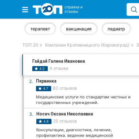
справка и
отзывы
Избранные компании
терапевт
вакцинация
педиатр
ТОП 20
Компании Кропивницкого (Кировоград)
З
Популярные рубрики:
Гайдай Галина Ивановна
Стоматологии
4 отзыва
4.0
Частные клиники
2.
Первинка
80 отзывов
4.7
Ветеринарные клиники
Медицинские услуги по стандартам частных и
государственных учреждений.
Автошколы
3.
Носач Оксана Николаевна
Рестораны
25 отзывов
4.8
Консультации, диагностика, лечение,
Все рубрики
профилактика. ведение медицинской