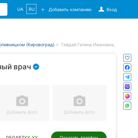
UA
RU
Добавить компанию
Вход
опивницком (Кировоград)
Гайдай Галина Ивановна, семейный
ный врач
camera_alt
camera_alt
Добавить фото
Добавить фото
050487
XX XX
Показать телефон