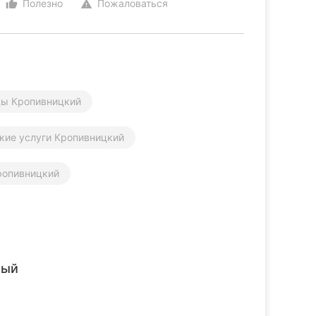
Полезно
Пожаловаться
thumb_up_alt
warning
цы Кропивницкий
кие услуги Кропивницкий
ропивницкий
ный