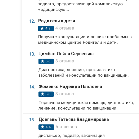
педиатр, предоставляющий комплексную
Сумы
медицинскую...
12.
Родители и дети
Ивано-Франковск
4 отзыва
4.9
Луцк
Получите консультации и решите проблемы в
медицинском центре Родители и дети.
Ужгород
13.
Цимбал Лейла Сергеевна
3 отзыва
5.0
Карпаты
Диагностика, лечение, профилактика
заболеваний и консультации по вакцинации.
14.
Фоменко Надежда Павловна
3 отзыва
5.0
Первичная медицинская помощь, диагностика,
лечение, консультации по вакцинации.
15.
Довгань Татьяна Владимировна
5 отзывов
4.4
диспансер, педиатр, вакцинация