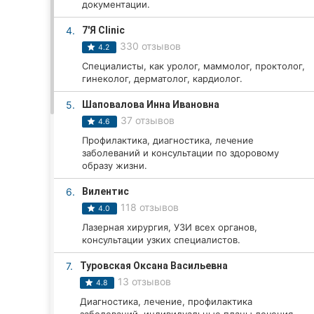
документации.
4.
7'Я Clinic
Все города:
330 отзывов
4.2
Специалисты, как уролог, маммолог, проктолог,
Кропивницкий
гинеколог, дерматолог, кардиолог.
5.
Шаповалова Инна Ивановна
Винница
37 отзывов
4.6
Житомир
Профилактика, диагностика, лечение
заболеваний и консультации по здоровому
Тернополь
образу жизни.
6.
Вилентис
Хмельницкий
118 отзывов
4.0
Ровно
Лазерная хирургия, УЗИ всех органов,
консультации узких специалистов.
Одесса
7.
Туровская Оксана Васильевна
13 отзывов
4.8
Киев
Диагностика, лечение, профилактика