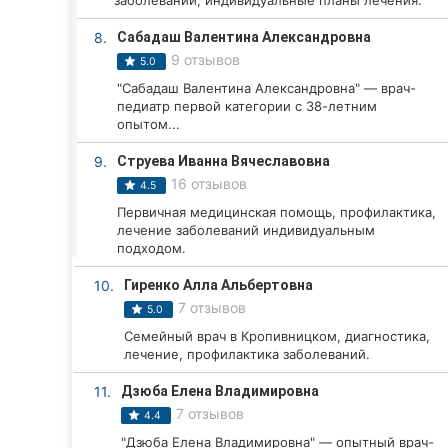
заболеваний, индивидуальные планы лечения.
Харьков
8.
Сабадаш Валентина Александровна
Запорожье
9 отзывов
5.0
"Сабадаш Валентина Александровна" — врач-
Днепр
педиатр первой категории с 38-летним
опытом...
Львов
9.
Струева Иванна Вячеславовна
Кривой Рог
16 отзывов
4.5
Первичная медицинская помощь, профилактика,
Николаев
лечение заболеваний индивидуальным
подходом.
Херсон
10.
Гиренко Алла Альбертовна
Полтава
7 отзывов
5.0
Семейный врач в Кропивницком, диагностика,
Чернигов
лечение, профилактика заболеваний.
Черкассы
11.
Дзюба Елена Владимировна
7 отзывов
4.4
Черновцы
"Дзюба Елена Владимировна" — опытный врач-