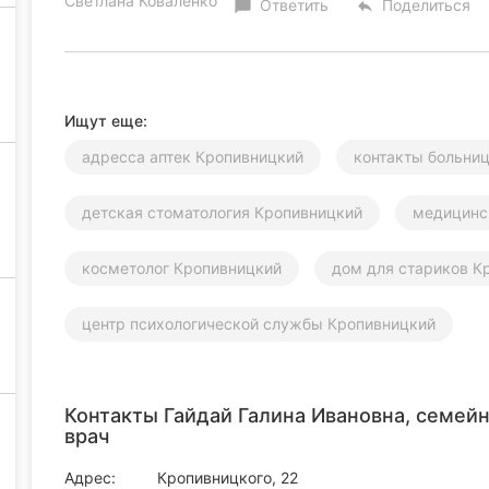
Светлана Коваленко
Ответить
Поделиться
chat_bubble
reply
Ищут еще:
адресса аптек Кропивницкий
контакты больни
детская стоматология Кропивницкий
медицинс
косметолог Кропивницкий
дом для стариков К
центр психологической службы Кропивницкий
Контакты Гайдай Галина Ивановна, семей
врач
Адрес:
Кропивницкого, 22