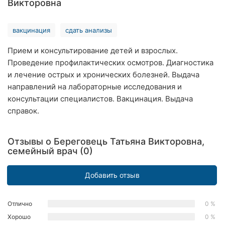
Викторовна
Хмельницкий
вакцинация
сдать анализы
Ровно
Прием и консультирование детей и взрослых.
Одесса
Проведение профилактических осмотров. Диагностика
и лечение острых и хронических болезней. Выдача
Киев
направлений на лабораторные исследования и
Харьков
консультации специалистов. Вакцинация. Выдача
справок.
Запорожье
Днепр
Отзывы о Береговець Татьяна Викторовна,
семейный врач (0)
Львов
Добавить отзыв
Кривой
Рог
Отлично
0 %
Николаев
Хорошо
0 %