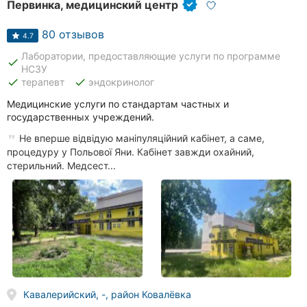
Первинка, медицинский центр
80 отзывов
4.7
Лаборатории, предоставляющие услуги по программе
done
НСЗУ
done
done
терапевт
эндокринолог
Медицинские услуги по стандартам частных и
государственных учреждений.
Не вперше відвідую маніпуляційний кабінет, а саме,
процедуру у Польової Яни. Кабінет завжди охайний,
стерильний. Медсест...
Кавалерийский, -, район Ковалёвка