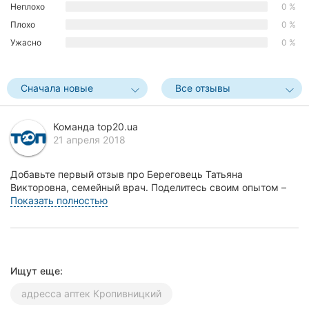
Неплохо
0 %
Херсон
Плохо
0 %
Ужасно
0 %
Полтава
Чернигов
Сначала новые
Все отзывы
Черкассы
Команда top20.ua
Черновцы
21 апреля 2018
Сумы
Добавьте первый отзыв про Береговець Татьяна
Викторовна, семейный врач. Поделитесь своим опытом –
Ивано-
что Вам понравилось, а что нет! Это поможет другим...
Показать полностью
Франковск
Луцк
Ужгород
Ищут еще:
адресса аптек Кропивницкий
Карпаты