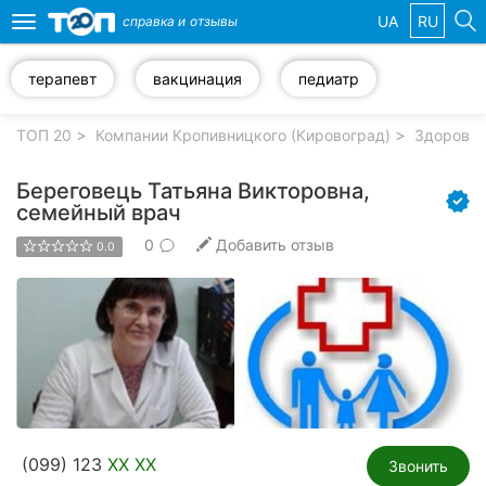
UA
RU
справка и
отзывы
Toggle
navigation
терапевт
вакцинация
педиатр
Избранные
компании
ТОП 20
Компании Кропивницкого (Кировоград)
Здоровье
Береговець Татьяна Викторовна,
семейный врач
0
Добавить отзыв
Популярные
0.0
рубрики:
Стоматологии
Частные
клиники
Ветеринарные
клиники
(099) 123
XX XX
Звонить