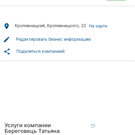
Автошколы
Рестораны
place
Кропивницкий, Кропивницкого, 22
На карте
Все
рубрики
edit
Редактировать бизнес информацию
share
Поделиться компанией
Все
города:
Кропивницкий
Винница
Житомир
Услуги компании
Тернополь
Береговець Татьяна