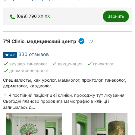
(099) 790
XX XX
Звонить
7'Я Clinic, медицинский центр
330 отзывов
4.2
done
done
done
акушер-гинеколог
вакцинация
гинеколог
done
дерматовенеролог
Специалисты, как уролог, маммолог, проктолог, гинеколог,
дерматолог, кардиолог.
Я постійний пацієнт цієї клініки, проходжу тут лікування.
Сьогодні планово проходила мамографію в клініці і
залишилась д...