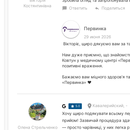
Вікторія
Зробила огляд та запропонувала
Костянтинівна
Ответить
Поделиться
chat_bubble
reply
Первинка
29 июня 2026
Вікторіє, щиро дякуємо вам за та
Нам дуже приємно, що знайомство
Ковтун у медичному центрі «Пер
позитивні враження.
Бажаємо вам міцного здоров’я та
«Первинка» ❤️
Кавалерийский, -
5.0
Хочу щиро подякувати всьому пе
прийом! Зазвичай процедура здач
Олена Стрельченко
— просто чарівниці, у них легка 