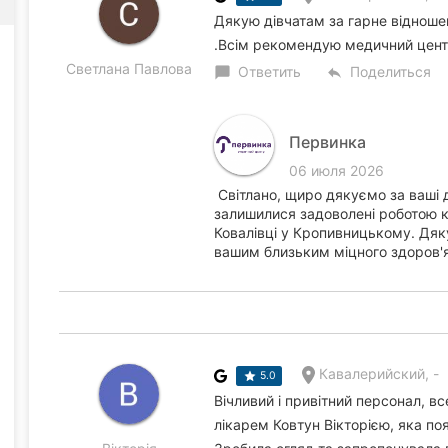
Дякую дівчатам за гарне відношен
.Всім рекомендую медичний центр
Светлана Павлова
Ответить
Поделиться
chat_bubble
reply
Первинка
06 июля 2026
Світлано, щиро дякуємо за ваші 
залишилися задоволені роботою 
Ковалівці у Кропивницькому. Дяк
вашим близьким міцного здоров'я
Кавалерийский, -
5.0
Вічливий і привітний персонал, вс
лікарем Ковтун Вікторією, яка пояс