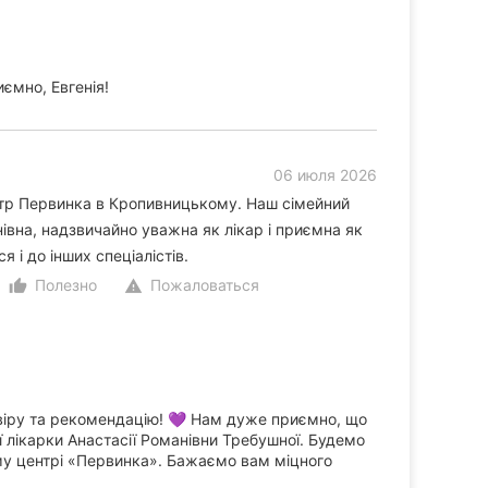
ємно, Евгенія!
06 июля 2026
р Первинка в Кропивницькому. Наш сімейний
івна, надзвичайно уважна як лікар і приємна як
 і до інших спеціалістів.
Полезно
Пожаловаться
thumb_up_alt
warning
віру та рекомендацію! 💜 Нам дуже приємно, що
ї лікарки Анастасії Романівни Требушної. Будемо
му центрі «Первинка». Бажаємо вам міцного