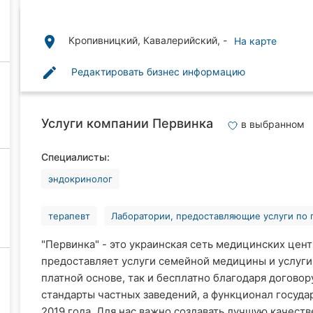
place
Кропивницкий, Кавалерийский, -
На карте
edit
Редактировать бизнес информацию
Услуги компании Первинка
в выбранном
Специалисты:
эндокринолог
терапевт
Лаборатории, предоставляющие услуги по
"Первинка" - это украинская сеть медицинских цент
предоставляет услуги семейной медицины и услуги
платной основе, так и бесплатно благодаря договор
стандарты частных заведений, а функционал госуда
2019 года. Для нас важно создавать лучшую качестве