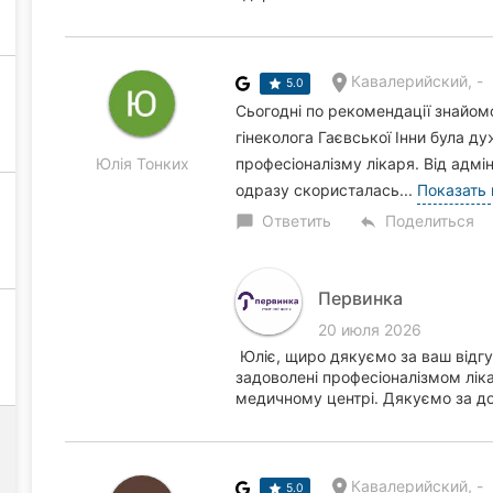
Кавалерийский, -
5.0
Сьогодні по рекомендації знайомо
гінеколога Гаєвської Інни була д
Юлія Тонких
професіоналізму лікаря. Від адмі
одразу скористалась...
Показать
Ответить
Поделиться
chat_bubble
reply
Первинка
20 июля 2026
Юліє, щиро дякуємо за ваш відг
задоволені професіоналізмом ліка
медичному центрі. Дякуємо за до
Кавалерийский, -
5.0