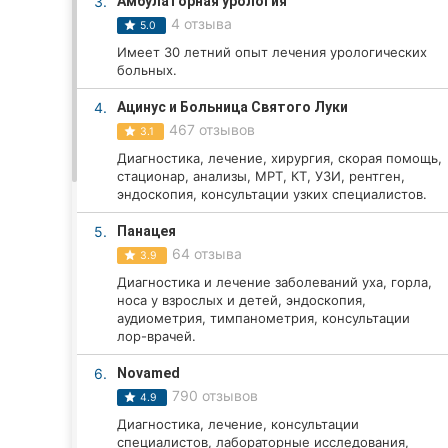
3.
Амбулаторная урология
4 отзыва
5.0
Имеет 30 летний опыт лечения урологических
Все города:
больных.
Кропивницкий
4.
Ацинус и Больница Святого Луки
467 отзывов
3.1
Винница
Диагностика, лечение, хирургия, скорая помощь,
стационар, анализы, МРТ, КТ, УЗИ, рентген,
Житомир
эндоскопия, консультации узких специалистов.
5.
Панацея
Тернополь
64 отзыва
3.9
Хмельницкий
Диагностика и лечение заболеваний уха, горла,
носа у взрослых и детей, эндоскопия,
аудиометрия, тимпанометрия, консультации
Ровно
лор-врачей.
Одесса
6.
Novamed
790 отзывов
4.9
Киев
Диагностика, лечение, консультации
специалистов, лабораторные исследования,