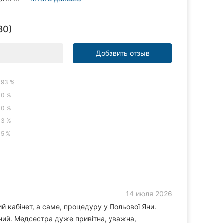
80)
Добавить отзыв
93 %
0 %
0 %
3 %
5 %
14 июля 2026
й кабінет, а саме, процедуру у Польової Яни.
ний. Медсестра дуже привітна, уважна,