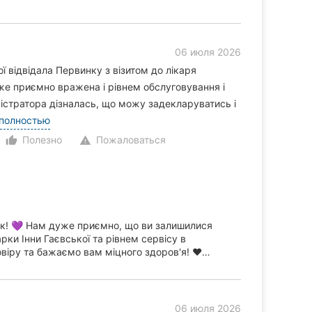
06 июля 2026
ї відвідала Первинку з візитом до лікаря
уже приємно вражена і рівнем обслуговування і
ністратора дізналась, що можу задекларуватись і
 полностью
Полезно
Пожаловаться
thumb_up_alt
warning
ук! 💜 Нам дуже приємно, що ви залишилися
рки Інни Гаєвської та рівнем сервісу в
віру та бажаємо вам міцного здоров'я! ❤️…
06 июля 2026