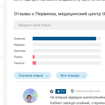
Отзывы о Первинка, медицинский центр (
Отлично
Хорошо
Неплохо
Плохо
Ужасно
Сначала новые
Все отзывы
Кавалерийский, -
5.0
Не вперше відвідую маніпуляційни
Кабінет завжди охайний, стериль