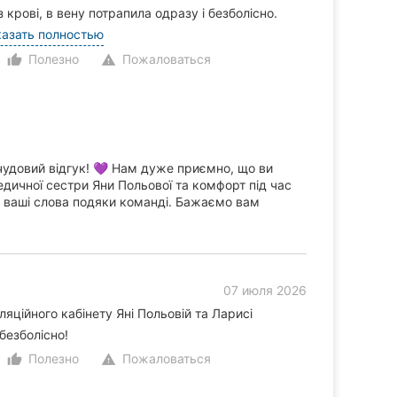
 крові, в вену потрапила одразу і безболісно.
азать полностью
Полезно
Пожаловаться
thumb_up_alt
warning
удовий відгук! 💜 Нам дуже приємно, що ви
дичної сестри Яни Польової та комфорт під час
 ваші слова подяки команді. Бажаємо вам
07 июля 2026
ційного кабінету Яні Польовій та Ларисі
безболісно!
Полезно
Пожаловаться
thumb_up_alt
warning