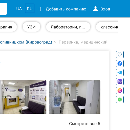
UA
RU
Добавить компанию
Вход
ерапия
УЗИ
Лаборатории, предоставляющие услуги по программе НСЗУ
к
ропивницком (Кировоград)
Первинка, медицинский центр
Смотреть все 5