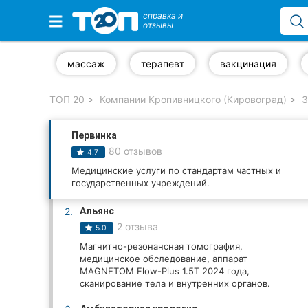
справка и
отзывы
Избранные компании
массаж
терапевт
вакцинация
ТОП 20
Компании Кропивницкого (Кировоград)
З
Популярные рубрики:
Первинка
Стоматологии
80 отзывов
4.7
Частные клиники
Медицинские услуги по стандартам частных и
государственных учреждений.
Ветеринарные клиники
2.
Альянс
2 отзыва
5.0
Автошколы
Магнитно-резонансная томография,
медицинское обследование, аппарат
Рестораны
MAGNETOM Flow-Plus 1.5T 2024 года,
сканирование тела и внутренних органов.
Все рубрики