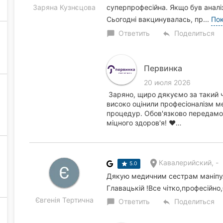
Заряна Кузнєцова
суперпрофесійна. Якщо був аналіз
Сьогодні вакцинувалась, пр...
Пок
Ответить
Поделиться
chat_bubble
reply
Первинка
20 июля 2026
Заряно, щиро дякуємо за такий ч
високо оцінили професіоналізм ме
процедур. Обов'язково передамо
міцного здоров'я! ❤️…
Кавалерийский, -
5.0
Дякую медичним сестрам маніпуля
Главацькій !Все чітко,професійно,
Євгенія Тертична
Ответить
Поделиться
chat_bubble
reply