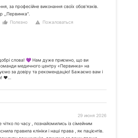
ня, за професійне виконання своїх обов'язків.
 ,,Первинка''.
Полезно
Пожаловаться
thumb_up_alt
warning
добрі слова! 💜 Нам дуже приємно, що ви
команди медичного центру «Первинка» на
уємо за довіру та рекомендацію! Бажаємо вам і
! ❤️…
29 июня 2026
е чітко по часу , познайомились із сімейним
нила правила клініки і наші права , як пацієнтів.