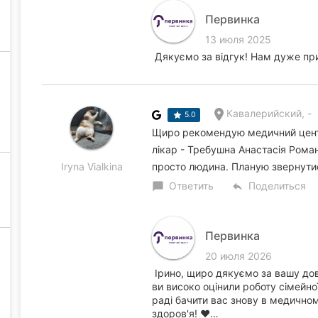
Первинка
13 июля 2025
Дякуємо за відгук! Нам дуже при
Кавалерийский, -
5.0
Щиро рекомендую медичний цент
лікар - Требушна Анастасія Роман
Iryna Vialkina
просто людина. Планую звернутися
Ответить
Поделиться
chat_bubble
reply
Первинка
20 июля 2026
Ірино, щиро дякуємо за вашу до
ви високо оцінили роботу сімейно
раді бачити вас знову в медично
здоров'я! ❤️…