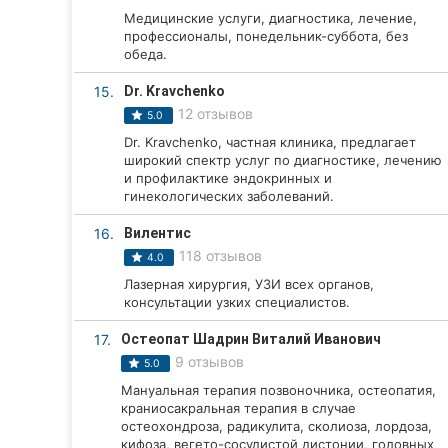
Медицинские услуги, диагностика, лечение,
профессионалы, понедельник-суббота, без
обеда.
15.
Dr. Kravchenko
12 отзывов
5.0
Dr. Kravchenko, частная клиника, предлагает
широкий спектр услуг по диагностике, лечению
и профилактике эндокринных и
гинекологических заболеваний.
16.
Вилентис
118 отзывов
4.0
Лазерная хирургия, УЗИ всех органов,
консультации узких специалистов.
17.
Остеопат Шадрин Виталий Иванович
9 отзывов
5.0
Мануальная терапия позвоночника, остеопатия,
краниосакральная терапия в случае
остеохондроза, радикулита, сколиоза, лордоза,
кифоза, вегето-сосудистой дистонии, головных