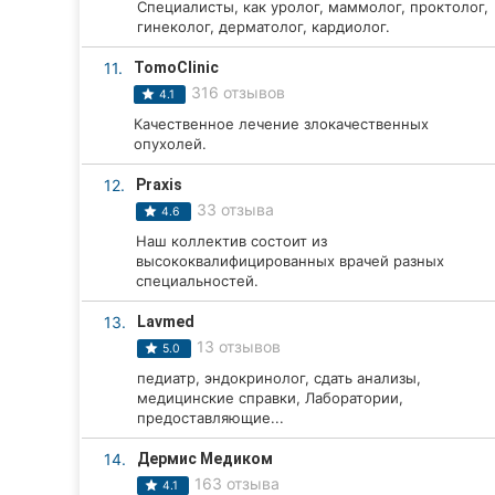
Специалисты, как уролог, маммолог, проктолог,
гинеколог, дерматолог, кардиолог.
Сумы
11.
TomoClinic
Ивано-Франковск
316 отзывов
4.1
Качественное лечение злокачественных
Луцк
опухолей.
Ужгород
12.
Praxis
33 отзыва
4.6
Карпаты
Наш коллектив состоит из
высококвалифицированных врачей разных
специальностей.
13.
Lavmed
13 отзывов
5.0
педиатр, эндокринолог, сдать анализы,
медицинские справки, Лаборатории,
предоставляющие...
14.
Дермис Медиком
163 отзыва
4.1