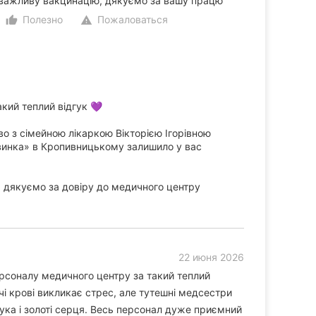
 важливу вакцинацію, дякуємо за вашу працю
Полезно
Пожаловаться
thumb_up_alt
warning
кий теплий відгук 💜
 з сімейною лікаркою Вікторією Ігорівною
винка» в Кропивницькому залишило у вас
 дякуємо за довіру до медичного центру
22 июня 2026
рсоналу медичного центру за такий теплий
і крові викликає стрес, але тутешні медсестри
рука і золоті серця. Весь персонал дуже приємний