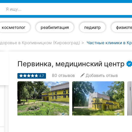
косметолог
реабилитация
педиатр
физиот
доровье в Кропивницком (Кировоград)
Частные клиники в К
Первинка, медицинский центр
80
отзывов
Добавить отзыв
4.7