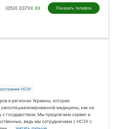
(050) 037
XX XX
Показать телефон
 программе НСЗУ
ров в регионах Украины, которая
 узкоспециализированной медицины, как на
у с государством. Мы предлагаем сервис и
рственных, ведь мы сотрудничаем с НСЗУ с
нн ...
Читать дальше