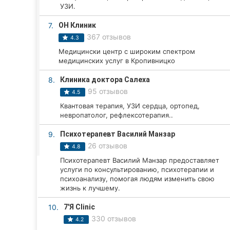
Харьков
УЗИ.
Запорожье
7.
ОН Клиник
367 отзывов
4.3
Днепр
Медицински центр с широким спектром
медицинских услуг в Кропивницко
Львов
8.
Клиника доктора Салеха
Кривой Рог
95 отзывов
4.5
Квантовая терапия, УЗИ сердца, ортопед,
Николаев
невропатолог, рефлексотерапия..
Херсон
9.
Психотерапевт Василий Манзар
26 отзывов
4.8
Полтава
Психотерапевт Василий Манзар предоставляет
услуги по консультированию, психотерапии и
Чернигов
психоанализу, помогая людям изменить свою
жизнь к лучшему.
Черкассы
10.
7'Я Clinic
330 отзывов
4.2
Черновцы