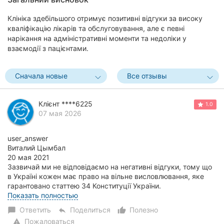
Клініка здебільшого отримує позитивні відгуки за високу
кваліфікацію лікарів та обслуговування, але є певні
нарікання на адміністративні моменти та недоліки у
взаємодії з пацієнтами.
Сначала новые
Все отзывы
Клієнт ****6225
1.0
07 мая 2026
user_answer
Виталий Цымбал
20 мая 2021
Зазвичай ми не відповідаємо на негативні відгуки, тому що
в Україні кожен має право на вільне висловлювання, яке
гарантовано статтею 34 Конституції України.
Якщо зауваження по справі, ми виправляємо наші н...
Показать полностью
Ответить
Поделиться
Полезно
chat_bubble
reply
thumb_up_alt
Пожаловаться
warning