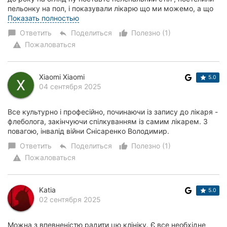
пельонку на пол, і показували лікарю що ми можемо, а що
ще ні ,ну ви серйозно?? До...
Показать полностью
Ответить
Поделиться
Полезно (1)
chat_bubble
reply
thumb_up_alt
Пожаловаться
warning
Xiaomi Xiaomi
5.0
04 сентября 2025
Все культурно і професійно, починаючи із запису до лікаря -
флеболога, закінчуючи спілкуванням із самим лікарем. З
повагою, інвалід війни Снісаренко Володимир.
Ответить
Поделиться
Полезно (1)
chat_bubble
reply
thumb_up_alt
Пожаловаться
warning
Katia
5.0
02 сентября 2025
Можна з впевненістю радити цю клініку. Є все необхідне