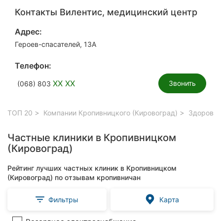
Контакты Вилентис, медицинский центр
Адрес:
Героев-спасателей, 13А
Телефон:
XX XX
Звонить
(068) 803
ТОП 20
Компании Кропивницкого (Кировоград)
Здоровье
Частные клиники в Кропивницком
(Кировоград)
Рейтинг лучших частных клиник в Кропивницком
(Кировоград) по отзывам кропивничан
Фильтры
Карта