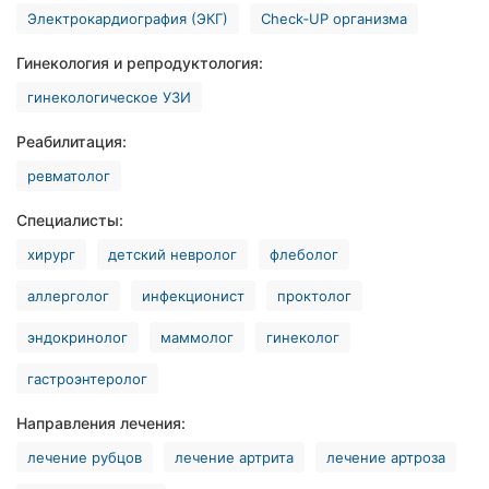
Электрокардиография (ЭКГ)
Check‑UP организма
Херсон
Гинекология и репродуктология:
Полтава
гинекологическое УЗИ
Чернигов
Реабилитация:
Черкассы
ревматолог
Черновцы
Специалисты:
хирург
детский невролог
флеболог
Сумы
аллерголог
инфекционист
проктолог
Ивано-
Франковск
эндокринолог
маммолог
гинеколог
Луцк
гастроэнтеролог
Ужгород
Направления лечения:
лечение рубцов
лечение артрита
лечение артроза
Карпаты