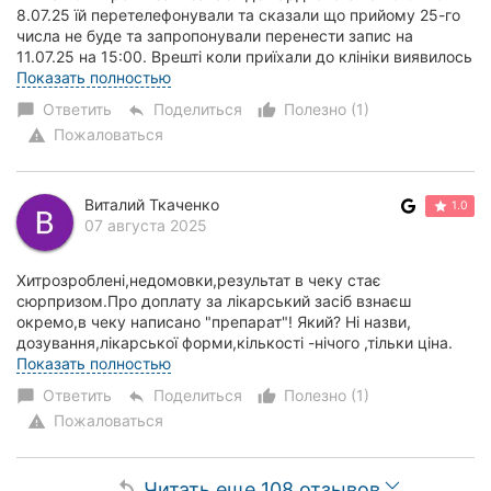
8.07.25 їй перетелефонували та сказали що прийому 25-го
числа не буде та запропонували перенести запис на
11.07.25 на 15:00. Врешті коли приїхали до клініки виявилось
що обидва рази записи відсу...
Показать полностью
Ответить
Поделиться
Полезно (1)
chat_bubble
reply
thumb_up_alt
Пожаловаться
warning
Виталий Ткаченко
1.0
07 августа 2025
Хитрозроблені,недомовки,результат в чеку стає
сюрпризом.Про доплату за лікарський засіб взнаєш
окремо,в чеку написано "препарат"! Який? Ні назви,
дозування,лікарської форми,кількості -нічого ,тільки ціна.
.Треба ще звернутись до Держлікслужби області...
Показать полностью
Ответить
Поделиться
Полезно (1)
chat_bubble
reply
thumb_up_alt
Пожаловаться
warning
Читать еще 108 отзывов
replay