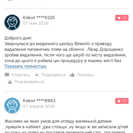
Клієнт ****6225
1.0
07 мая 2026
Доброго дня!
Звернулася до медичного центру Вілентіс з приводу
видалення пигиентних плям на обличчі.. Лікар Дорошенко
зробив видалення, після чого ще шкріб по місту видалення,
хоча до цього я робила цю процедуру в іншому місті без
зшкребання. Я йом...
Показать полностью
Ответить
Поделиться
Полезно
chat_bubble
reply
thumb_up_alt
Пожаловаться
warning
Клієнт ****8963
1.0
07 апреля 2026
Жахливо не яких умов для огляду маленької дитини
,пришли в кабінет ,два стільця ,ну якщо ж ви записали дітей
до року на огляд ну поставте пеленальний стіл , постелили