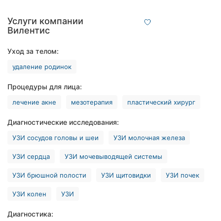
Хмельницкий
Услуги компании
Вилентис
Ровно
Уход за телом:
Одесса
удаление родинок
Киев
Процедуры для лица:
Харьков
лечение акне
мезотерапия
пластический хирург
Запорожье
Диагностические исследования:
Днепр
УЗИ сосудов головы и шеи
УЗИ молочная железа
УЗИ сердца
УЗИ мочевыводящей системы
Львов
УЗИ брюшной полости
УЗИ щитовидки
УЗИ почек
Кривой
Рог
УЗИ колен
УЗИ
Николаев
Диагностика: