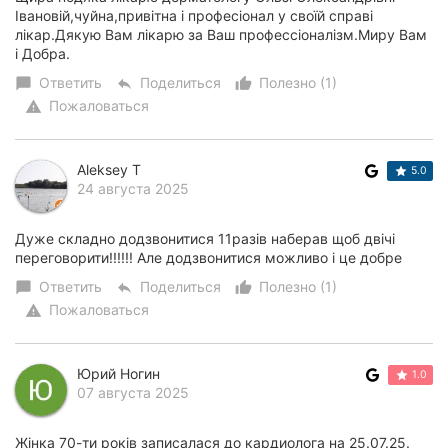
Івановій,чуйна,привітна і професіонал у своїй справі
лікар.Дякую Вам лікарю за Ваш профессіоналізм.Миру Вам
і Добра.
Ответить
Поделиться
Полезно (1)
chat_bubble
reply
thumb_up_alt
Пожаловаться
warning
Aleksey T
5.0
24 августа 2025
Дуже складно додзвонитися 11разів наберав щоб двічі
переговорити!!!!!! Але додзвонитися можливо і це добре
Ответить
Поделиться
Полезно (1)
chat_bubble
reply
thumb_up_alt
Пожаловаться
warning
Юрий Ногин
1.0
07 августа 2025
Жінка 70-ти років записалася до кардиолога на 25.07.25.