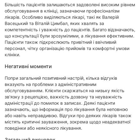
Більшість пацієнтів залишаються задоволені високим рівнем
обслуговування в клініці, зазначаючи професіоналізм
лікарів. Особливо виділяються лікарі, такі як Валерій
Васецький та Віталій Цимбал, яких хвалять за
компетентність і уважність до пацієнтів. Багато відзначають,
що консультації були зрозумілими, а лікування ефективним.
Пацієнти також підкреслюють привітний і ввічливий
персонал, чітку організацію прийомів та комфортні умови
клініки.
Негативні моменти
Попри загальний позитивний настрій, кілька відгуків
вказують на проблеми з адміністративним
обслуговуванням. Клієнти скаржаться на низьку якість
зв'язку з рецепцією, важкість дозвону та неуважність
адміністрації до помилок в записах. Деякі пацієнти
зазначають, що інформація про лікування була неповною
або навіть неправдивою. Відгуки про деяких лікарів також
містять критичні зауваження, зокрема щодо неадекватної
поведінки або неякісного лікування.
Загальний висновок