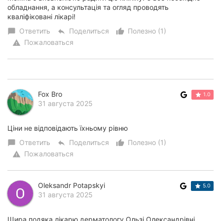
обладнання, а консультація та огляд проводять
кваліфіковані лікарі!
Ответить
Поделиться
Полезно (1)
chat_bubble
reply
thumb_up_alt
Пожаловаться
warning
Fox Bro
1.0
31 августа 2025
Ціни не відповідають їхньому рівню
Ответить
Поделиться
Полезно (1)
chat_bubble
reply
thumb_up_alt
Пожаловаться
warning
Oleksandr Potapskyi
5.0
31 августа 2025
Щира подяка лікарю дерматологу Ользі Олександрівні