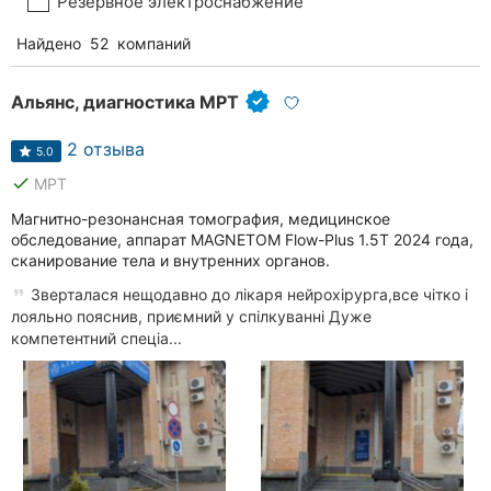
Резервное электроснабжение
Найдено
52
компаний
Альянс, диагностика МРТ
2 отзыва
5.0
done
МРТ
Магнитно-резонансная томография, медицинское
обследование, аппарат MAGNETOM Flow-Plus 1.5T 2024 года,
сканирование тела и внутренних органов.
Зверталася нещодавно до лікаря нейрохірурга,все чітко і
лояльно пояснив, приємний у спілкуванні Дуже
компетентний спеціа...