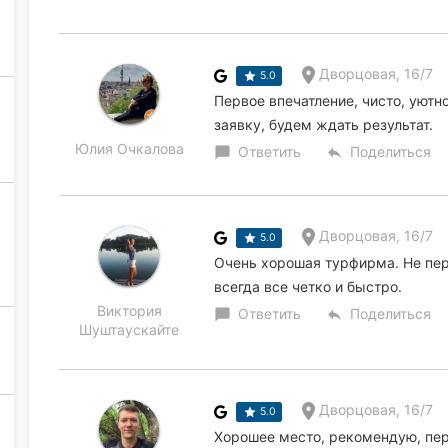
Дворцовая, 16/7
5.0
Первое впечатление, чисто, уютн
заявку, будем ждать результат.
Юлия Очкалова
Ответить
Поделиться
chat_bubble
reply
Дворцовая, 16/7
5.0
Очень хорошая турфирма. Не пер
всегда все четко и быстро.
Виктория
Ответить
Поделиться
chat_bubble
reply
Шуштаускайте
Дворцовая, 16/7
5.0
Хорошее место, рекомендую, пе