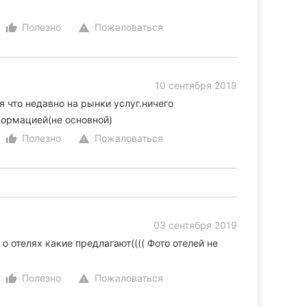
Полезно
Пожаловаться
thumb_up_alt
warning
10 сентября 2019
я что недавно на рынки услуг.ничего
формацией(не основной)
Полезно
Пожаловаться
thumb_up_alt
warning
03 сентября 2019
 отелях какие предлагают(((( Фото отелей не
Полезно
Пожаловаться
thumb_up_alt
warning