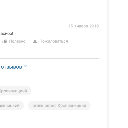
15 января 2019
асибо!
Полезно
Пожаловаться
thumb_up_alt
warning
 отзывов
Кропивницкий
пивницкий
отель адрес Кропивницкий