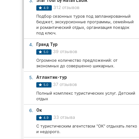
3.
Star Tour by Natali Ladik
312 отзывов
4.9
Подбор сезонных туров под запланированный
Все города:
бюджет, экскурсионные программы, семейный
и романтический отдых, организация поездок
Кропивницкий
под ключ.
4.
Гранд Тур
Винница
39 отзывов
5.0
Житомир
Огромное количество предложений: от
экономных до совершенно шикарных.
Тернополь
5.
Атлантик-тур
37 отзывов
5.0
Хмельницкий
Полный комплекс туристических услуг. Детский
отдых
Ровно
6.
Ок
Одесса
33 отзыва
4.9
С туристическим агентством "ОК" отдыхать легко
Киев
и недорого.