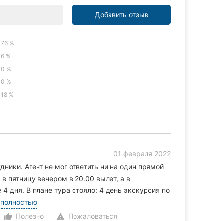
Добавить отзыв
76 %
6 %
0 %
0 %
18 %
01 февраля 2022
ники. Агент не мог ответить ни на один прямой
о в пятницу вечером в 20.00 вылет, а в
 4 дня. В плане тура стояло: 4 день экскурсия по
 полностью
Полезно
Пожаловаться
thumb_up_alt
warning