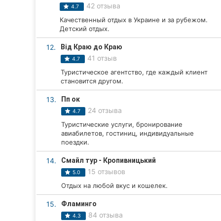
42 отзыва
4.7
Сумы
Качественный отдых в Украине и за рубежом.
Детский отдых.
Ивано-Франковск
12.
Від Краю до Краю
Луцк
41 отзыв
4.7
Туристическое агентство, где каждый клиент
Ужгород
становится другом.
Карпаты
13.
Пп ок
24 отзыва
4.7
Туристические услуги, бронирование
авиабилетов, гостиниц, индивидуальные
поездки.
14.
Смайл тур - Кропивницький
15 отзывов
5.0
Отдых на любой вкус и кошелек.
15.
Фламинго
84 отзыва
4.3