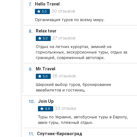
Харьков
7.
Hello Travel
30 отзывов
5.0
Запорожье
Организация туров по всему миру.
Днепр
8.
Relax tour
27 отзывов
5.0
Львов
Отдых на летних курортах, зимний на
горнолыжных, экскурсионные туры, отдых за
Кривой Рог
границей, современный автопарк.
Николаев
9.
Mr.Travel
26 отзывов
5.0
Херсон
Широкий выбор туров, бронирование
авиабилетов и гостиниц.
Полтава
10.
Join Up
Чернигов
33 отзыва
4.9
Туры по Украине, автобусные туры в Европу,
Черкассы
авиа-туры, пляжный отдых.
Черновцы
11.
Спутник-Кировоград