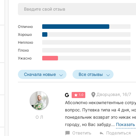
Отлично
Хорошо
Неплохо
Плохо
Ужасно
Сначала новые
Все отзывы
Дворцовая, 16/7
1.0
Абсолютно некомпетентные сотруд
вопрос. Путевка типа на 4 дня, н
О Л
понедельник возврат это никак не
городу, но Вас забуду...
Показать
Ответить
Поделиться
chat_bubble
reply