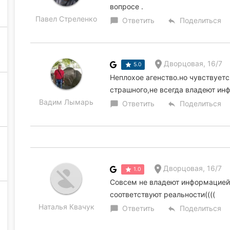
вопросе .
Павел Стреленко
Ответить
Поделиться
chat_bubble
reply
Дворцовая, 16/7
5.0
Неплохое агенство.но чувствуетс
страшного,не всегда владеют ин
Вадим Лымарь
Ответить
Поделиться
chat_bubble
reply
Дворцовая, 16/7
1.0
Совсем не владеют информацией о
соответствуют реальности((((
Наталья Квачук
Ответить
Поделиться
chat_bubble
reply