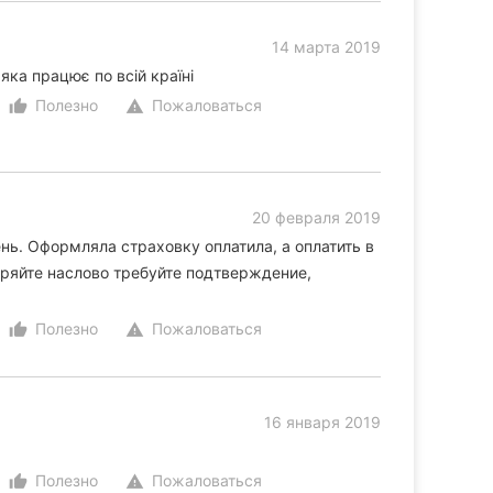
14 марта 2019
яка працює по всій країні
Полезно
Пожаловаться
thumb_up_alt
warning
20 февраля 2019
ень. Оформляла страховку оплатила, а оплатить в
еряйте наслово требуйте подтверждение,
Полезно
Пожаловаться
thumb_up_alt
warning
16 января 2019
Полезно
Пожаловаться
thumb_up_alt
warning