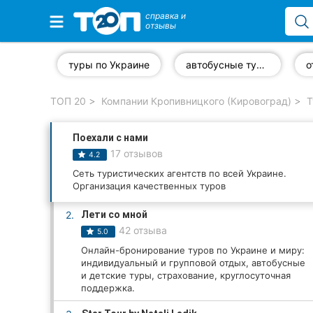
справка и
отзывы
Избранные компании
туры по Украине
автобусные туры
о
ТОП 20
Компании Кропивницкого (Кировоград)
Т
Популярные рубрики:
Поехали с нами
Стоматологии
17 отзывов
4.2
Частные клиники
Сеть туристических агентств по всей Украине.
Организация качественных туров
Ветеринарные клиники
2.
Лети со мной
42 отзыва
5.0
Автошколы
Онлайн-бронирование туров по Украине и миру:
индивидуальный и групповой отдых, автобусные
Рестораны
и детские туры, страхование, круглосуточная
поддержка.
Все рубрики