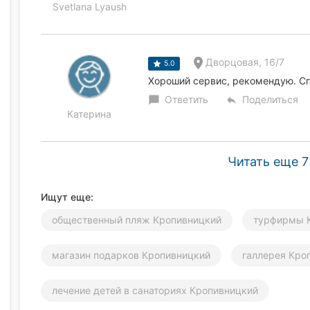
Svetlana Lyaush
Дворцовая, 16/7
5.0
Хороший сервис, рекомендую. Сп
Ответить
Поделиться
chat_bubble
reply
Катерина
Читать еще 7
Ищут еще:
общественный пляж Кропивницкий
турфирмы 
магазин подарков Кропивницкий
галлерея Кро
лечение детей в санаториях Кропивницкий