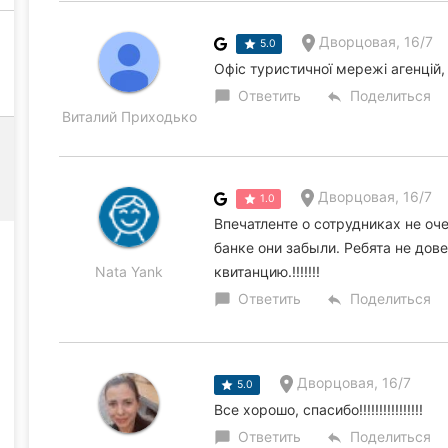
Дворцовая, 16/7
5.0
Офіс туристичної мережі агенцій, 
Ответить
Поделиться
chat_bubble
reply
Виталий Приходько
Дворцовая, 16/7
1.0
Впечатленте о сотрудниках не оч
банке они забыли. Ребята не дов
Nata Yank
квитанцию.!!!!!!!
Ответить
Поделиться
chat_bubble
reply
Дворцовая, 16/7
5.0
Все хорошо, спасибо!!!!!!!!!!!!!!!!
Ответить
Поделиться
chat_bubble
reply