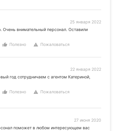
25 января 2022
о. Очень внимательный персонал. Оставили
Полезно
Пожаловаться
thumb_up_alt
warning
22 января 2022
вый год сотрудничаем с агентом Катериной,
Полезно
Пожаловаться
thumb_up_alt
warning
27 июня 2020
рсонал поможет в любом интересующем вас