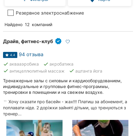
Резервное электроснабжение
Найдено
12
компаний
Драйв, фитнес-клуб
94 отзыва
4.4
done
done
аквааэробика
акробатика
done
done
антицеллюлитный массаж
аштанга йога
Тренажерные залы с силовым и кардиооборудованием,
индивидуальные и групповые фитнес-программы,
тренировки в помещении и на свежем воздухе.
Хочу сказати про басейн - жах!!! Платиш за абонемент, а
поплавати ніде. 2 доріжки зайняті дітьми, що тренуються з
тренер...