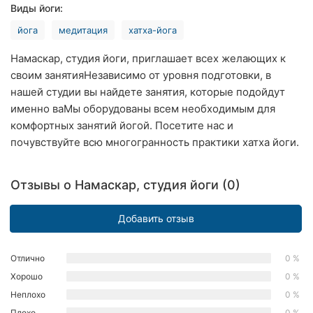
Виды йоги:
Хмельницкий
йога
медитация
хатха-йога
Ровно
Намаскар, студия йоги, приглашает всех желающих к
Одесса
своим занятияНезависимо от уровня подготовки, в
нашей студии вы найдете занятия, которые подойдут
Киев
именно ваМы оборудованы всем необходимым для
комфортных занятий йогой. Посетите нас и
Харьков
почувствуйте всю многогранность практики хатха йоги.
Запорожье
Отзывы о Намаскар, студия йоги (0)
Днепр
Добавить отзыв
Львов
Кривой
Отлично
0 %
Рог
Хорошо
0 %
Неплохо
0 %
Николаев
Плохо
0 %