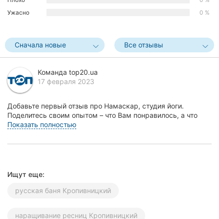
Херсон
Ужасно
0 %
Полтава
Сначала новые
Все отзывы
Чернигов
Команда top20.ua
Черкассы
17 февраля 2023
Черновцы
Добавьте первый отзыв про Намаскар, студия йоги.
Поделитесь своим опытом – что Вам понравилось, а что
Сумы
нет! Это поможет другим жителям Кропивницкого (...
Показать полностью
Ивано-
Франковск
Луцк
Ищут еще:
Ужгород
русская баня Кропивницкий
Карпаты
наращивание ресниц Кропивницкий