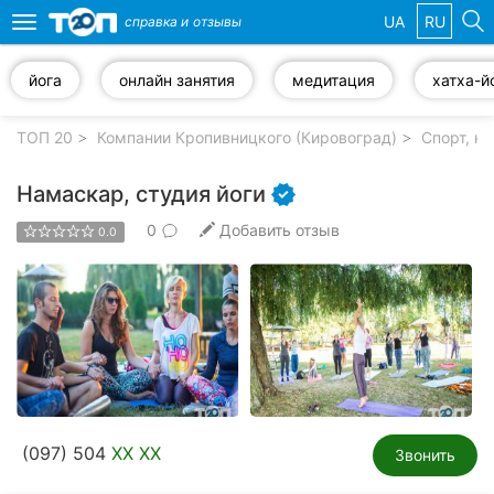
UA
RU
справка и
отзывы
Toggle
navigation
йога
онлайн занятия
медитация
хатха-й
Избранные
компании
ТОП 20
Компании Кропивницкого (Кировоград)
Спорт, к
Намаскар, студия йоги
0
Добавить отзыв
0.0
Популярные
рубрики:
Стоматологии
Частные
клиники
Ветеринарные
(097) 504
XX XX
клиники
Звонить