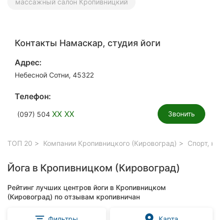
массажный салон Кропивницкий
Контакты Намаскар, студия йоги
Адрес:
Небесной Сотни, 45322
Телефон:
XX XX
Звонить
(097) 504
ТОП 20
Компании Кропивницкого (Кировоград)
Спорт, к
Йога в Кропивницком (Кировоград)
Рейтинг лучших центров йоги в Кропивницком
(Кировоград) по отзывам кропивничан
Фильтры
Карта