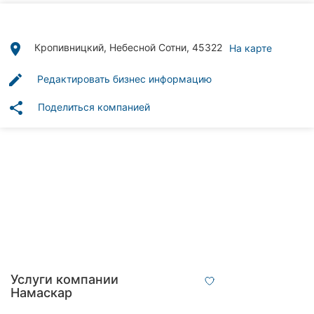
Автошколы
Рестораны
place
Кропивницкий, Небесной Сотни, 45322
На карте
Все
edit
Редактировать бизнес информацию
рубрики
share
Поделиться компанией
Все
города:
Кропивницкий
Винница
Житомир
Услуги компании
Намаскар
Тернополь