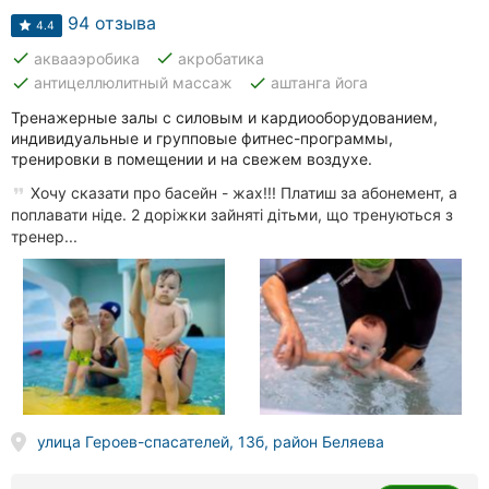
94 отзыва
4.4
done
done
аквааэробика
акробатика
done
done
антицеллюлитный массаж
аштанга йога
Тренажерные залы с силовым и кардиооборудованием,
индивидуальные и групповые фитнес-программы,
тренировки в помещении и на свежем воздухе.
Хочу сказати про басейн - жах!!! Платиш за абонемент, а
поплавати ніде. 2 доріжки зайняті дітьми, що тренуються з
тренер...
улица Героев-спасателей, 13б, район Беляева