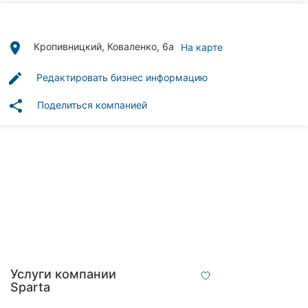
Автошколы
Рестораны
place
Кропивницкий, Коваленко, 6а
На карте
Все
edit
Редактировать бизнес информацию
рубрики
share
Поделиться компанией
Все
города:
Кропивницкий
Винница
Житомир
Услуги компании
Sparta
Тернополь