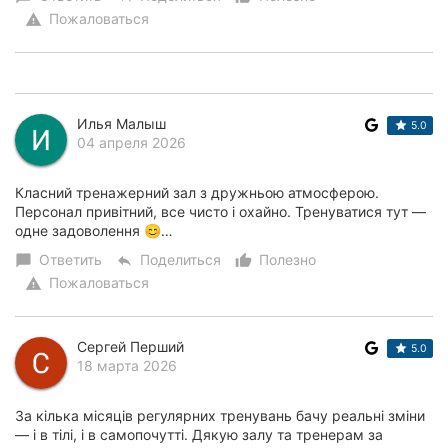
Пожаловаться
warning
Илья Малыш
5.0
04 апреля 2026
Класний тренажерний зал з дружньою атмосферою.
Персонал привітний, все чисто і охайно. Тренуватися тут —
одне задоволення 😊…
Ответить
Поделиться
Полезно
chat_bubble
reply
thumb_up_alt
Пожаловаться
warning
Сергей Перший
5.0
18 марта 2026
За кілька місяців регулярних тренувань бачу реальні зміни
— і в тілі, і в самопочутті. Дякую залу та тренерам за