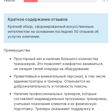
Ужасно
19 %
Херсон
Полтава
Краткое содержание отзывов
Краткий обзор, сформированный искусственным
Чернигов
интеллектом на основании последних 50 отзывов об
услугах компании.
Черкассы
Черновцы
Преимущества
Просторный зал и наличие большого количества
Сумы
тренажеров. Это позволяет комфортно заниматься,
не ожидая своей очереди на оборудование.
Ивано-
Франковск
Приветливый и внимательный персонал, в том числе
администраторы и тренеры. Отмечается их
Луцк
доброжелательность и готовность помочь.
Наличие профессиональных тренеров, которые
Ужгород
составляют индивидуальные программы тренировок,
учитывая пожелания клиентов и их физическую
Карпаты
подготовку. Тренеры оказывают поддержку и