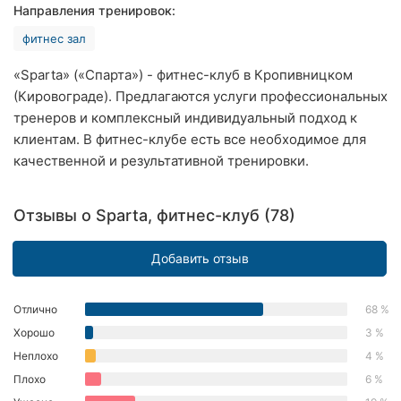
Направления тренировок:
Хмельницкий
фитнес зал
Ровно
«Sparta» («Спарта») - фитнес-клуб в Кропивницком
Одесса
(Кировограде). Предлагаются услуги профессиональных
тренеров и комплексный индивидуальный подход к
Киев
клиентам. В фитнес-клубе есть все необходимое для
качественной и результативной тренировки.
Харьков
Запорожье
Отзывы о Sparta, фитнес-клуб (78)
Днепр
Добавить отзыв
Львов
Отлично
68 %
Кривой
Хорошо
3 %
Рог
Неплохо
4 %
Плохо
6 %
Николаев