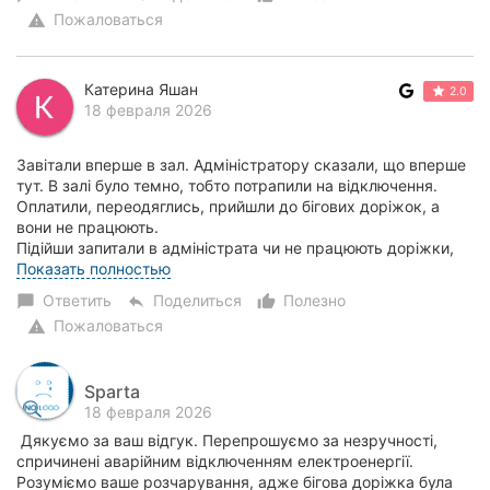
Пожаловаться
warning
Катерина Яшан
2.0
18 февраля 2026
Завітали вперше в зал. Адміністратору сказали, що вперше
тут. В залі було темно, тобто потрапили на відключення.
Оплатили, переодяглись, прийшли до бігових доріжок, а
вони не працюють.
Підійши запитали в адміністрата чи не працюють доріжки,
на що отр...
Показать полностью
Ответить
Поделиться
Полезно
chat_bubble
reply
thumb_up_alt
Пожаловаться
warning
Sparta
18 февраля 2026
Дякуємо за ваш відгук. Перепрошуємо за незручності,
спричинені аварійним відключенням електроенергії.
Розуміємо ваше розчарування, адже бігова доріжка була