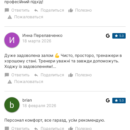
професійний підхід!
Ответить
Поделиться
Полезно
chat_bubble
reply
thumb_up_alt
Пожаловаться
warning
Инна Перелавченко
5.0
18 марта 2026
Дуже задоволена залом 💪 Чисто, просторо, тренажери в
хорошому стані. Тренери уважні та завжди допоможуть.
Ходжу із задоволенням!…
Ответить
Поделиться
Полезно
chat_bubble
reply
thumb_up_alt
Пожаловаться
warning
brian
5.0
18 февраля 2026
Персонал комфорт, все гаразд, усім рекомендую.
Ответить
Поделиться
Полезно
chat_bubble
reply
thumb_up_alt