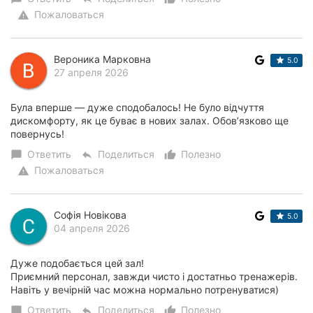
Пожаловаться
warning
Вероника Марковна
5.0
27 апреля 2026
Була вперше — дуже сподобалось! Не було відчуття
дискомфорту, як це буває в нових залах. Обовʼязково ще
повернусь!
Ответить
Поделиться
Полезно
chat_bubble
reply
thumb_up_alt
Пожаловаться
warning
Софія Новікова
5.0
04 апреля 2026
Дуже подобається цей зал!
Приємний персонал, завжди чисто і достатньо тренажерів.
Навіть у вечірній час можна нормально потренуватися)
Ответить
Поделиться
Полезно
chat_bubble
reply
thumb_up_alt