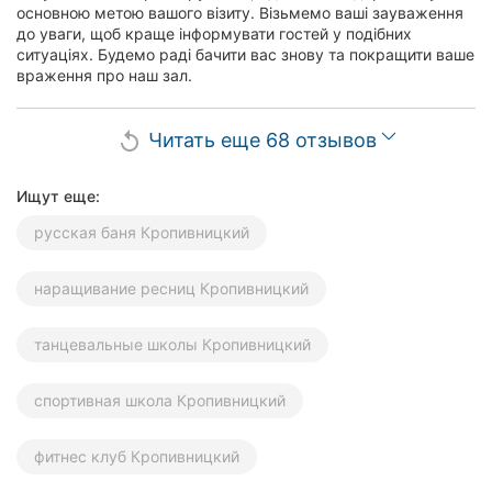
основною метою вашого візиту. Візьмемо ваші зауваження
до уваги, щоб краще інформувати гостей у подібних
ситуаціях. Будемо раді бачити вас знову та покращити ваше
враження про наш зал.
Читать еще 68 отзывов
replay
Ищут еще:
русская баня Кропивницкий
наращивание ресниц Кропивницкий
танцевальные школы Кропивницкий
спортивная школа Кропивницкий
фитнес клуб Кропивницкий