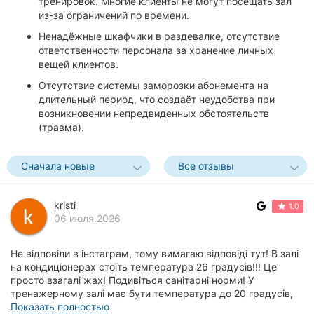
тренировок. Многие клиенты не могут посещать зал
из-за ограничений по времени.
Ненадёжные шкафчики в раздевалке, отсутствие
ответственности персонала за хранение личных
вещей клиентов.
Отсутствие системы заморозки абонемента на
длительный период, что создаёт неудобства при
возникновении непредвиденных обстоятельств
(травма).
Сначала новые
Все отзывы
kristi
1.0
06 июля 2026
Не відповіли в інстаграм, тому вимагаю відповіді тут! В залі
на кондиціонерах стоїть температура 26 градусів!!! Це
просто взагалі жах! Подивіться санітарні норми! У
тренажерному залі має бути температура до 20 градусів,
невже за стільки років роботи...
Показать полностью