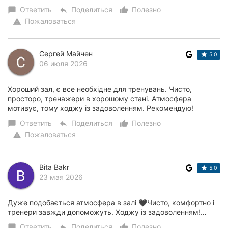
Ответить
Поделиться
Полезно
chat_bubble
reply
thumb_up_alt
Пожаловаться
warning
Сергей Майчен
5.0
06 июля 2026
Хороший зал, є все необхідне для тренувань. Чисто,
просторо, тренажери в хорошому стані. Атмосфера
мотивує, тому ходжу із задоволенням. Рекомендую!
Ответить
Поделиться
Полезно
chat_bubble
reply
thumb_up_alt
Пожаловаться
warning
Bita Bakr
5.0
23 мая 2026
Дуже подобається атмосфера в залі 🖤Чисто, комфортно і
тренери завжди допоможуть. Ходжу із задоволенням!…
Ответить
Поделиться
Полезно
chat_bubble
reply
thumb_up_alt