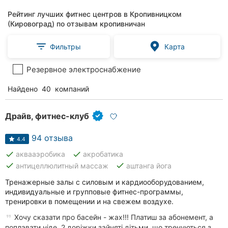
Рейтинг лучших фитнес центров в Кропивницком
(Кировоград) по отзывам кропивничан
Фильтры
Карта
Резервное электроснабжение
Найдено
40
компаний
Драйв, фитнес-клуб
94 отзыва
4.4
done
done
аквааэробика
акробатика
done
done
антицеллюлитный массаж
аштанга йога
Тренажерные залы с силовым и кардиооборудованием,
индивидуальные и групповые фитнес-программы,
тренировки в помещении и на свежем воздухе.
Хочу сказати про басейн - жах!!! Платиш за абонемент, а
поплавати ніде. 2 доріжки зайняті дітьми, що тренуються з