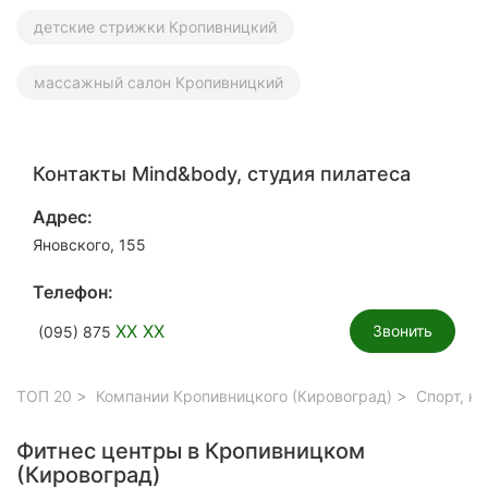
детские стрижки Кропивницкий
массажный салон Кропивницкий
Контакты Mind&body, студия пилатеса
Адрес:
Яновского, 155
Телефон:
XX XX
Звонить
(095) 875
ТОП 20
Компании Кропивницкого (Кировоград)
Спорт, к
Фитнес центры в Кропивницком
(Кировоград)