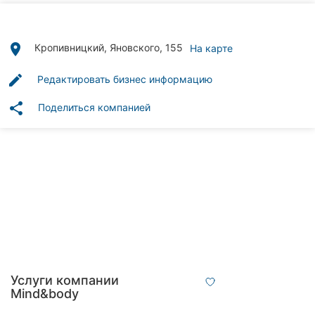
Автошколы
Рестораны
place
Кропивницкий, Яновского, 155
На карте
Все
edit
Редактировать бизнес информацию
рубрики
share
Поделиться компанией
Все
города:
Кропивницкий
Винница
Житомир
Услуги компании
Mind&body
Тернополь