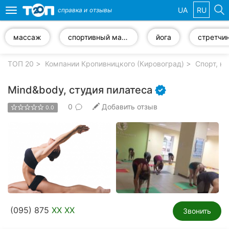
UA
RU
справка и
отзывы
Toggle
navigation
массаж
спортивный массаж
йога
стретчи
Избранные
компании
ТОП 20
Компании Кропивницкого (Кировоград)
Спорт, к
Mind&body, студия пилатеса
0
Добавить отзыв
0.0
Популярные
рубрики:
Стоматологии
Частные
клиники
Ветеринарные
(095) 875
XX XX
клиники
Звонить