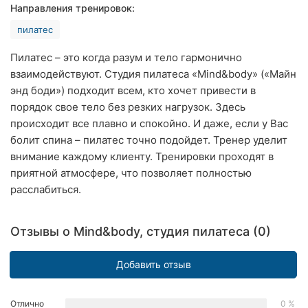
Направления тренировок:
Хмельницкий
пилатес
Ровно
Пилатес – это когда разум и тело гармонично
Одесса
взаимодействуют. Студия пилатеса «Mind&body» («Майн
энд боди») подходит всем, кто хочет привести в
Киев
порядок свое тело без резких нагрузок. Здесь
происходит все плавно и спокойно. И даже, если у Вас
Харьков
болит спина – пилатес точно подойдет. Тренер уделит
внимание каждому клиенту. Тренировки проходят в
Запорожье
приятной атмосфере, что позволяет полностью
расслабиться.
Днепр
Львов
Отзывы о Mind&body, студия пилатеса (0)
Кривой
Рог
Добавить отзыв
Николаев
Отлично
0 %