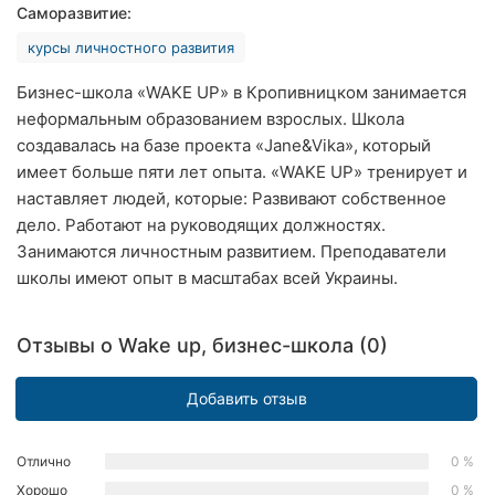
Саморазвитие:
Хмельницкий
курсы личностного развития
Ровно
Бизнес-школа «WAKE UP» в Кропивницком занимается
Одесса
неформальным образованием взрослых. Школа
создавалась на базе проекта «Jane&Vika», который
Киев
имеет больше пяти лет опыта. «WAKE UP» тренирует и
наставляет людей, которые: Развивают собственное
Харьков
дело. Работают на руководящих должностях.
Занимаются личностным развитием. Преподаватели
Запорожье
школы имеют опыт в масштабах всей Украины.
Днепр
Отзывы о Wake up, бизнес-школа (0)
Львов
Добавить отзыв
Кривой
Рог
Отлично
0 %
Николаев
Хорошо
0 %