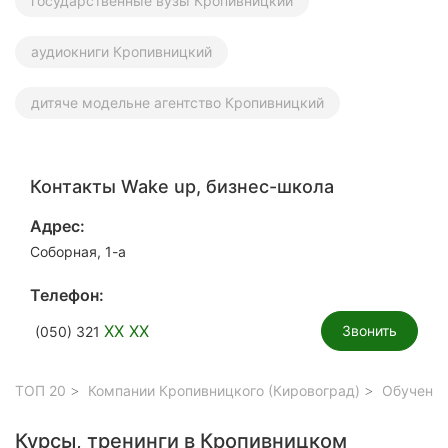
государственные вузы Кропивницкий
аудиокниги Кропивницкий
дитяче модельне агентство Кропивницкий
Контакты Wake up, бизнес-школа
Адрес:
Соборная, 1-а
Телефон:
XX XX
Звонить
(050) 321
ТОП 20
Компании Кропивницкого (Кировоград)
Обучение
Курсы, тренинги в Кропивницком