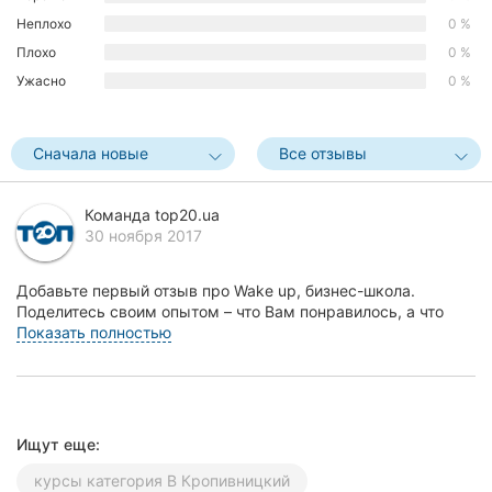
Херсон
Неплохо
0 %
Плохо
0 %
Полтава
Ужасно
0 %
Чернигов
Сначала новые
Все отзывы
Черкассы
Черновцы
Команда top20.ua
30 ноября 2017
Сумы
Добавьте первый отзыв про Wake up, бизнес-школа.
Ивано-
Поделитесь своим опытом – что Вам понравилось, а что
Франковск
нет! Это поможет другим жителям Кропивницкого (...
Показать полностью
Луцк
Ужгород
Ищут еще:
Карпаты
курсы категория В Кропивницкий