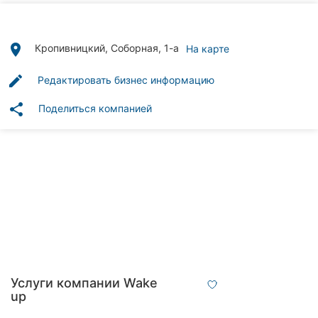
Автошколы
Рестораны
place
Кропивницкий, Соборная, 1-а
На карте
Все
edit
Редактировать бизнес информацию
рубрики
share
Поделиться компанией
Все
города:
Кропивницкий
Винница
Житомир
Услуги компании Wake
up
Тернополь