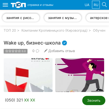
UA
RU
справка и
отзывы
Toggle
navigation
занятия с рисования
занятия с музыки
Избранные
компании
ТОП 20
Компании Кропивницкого (Кировоград)
Обучение
Wake up, бизнес-школа
0
Добавить отзыв
0.0
Популярные
рубрики:
Стоматологии
Частные
клиники
Ветеринарные
(050) 321
XX XX
клиники
Звонить