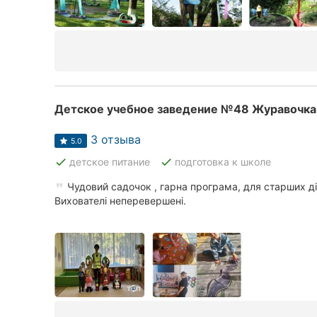
Детское учебное заведение №48 Журавочка
3 отзыва
5.0
done
done
детское питание
подготовка к школе
Чудовий садочок , гарна програма, для старших ді
Вихователі неперевершені.