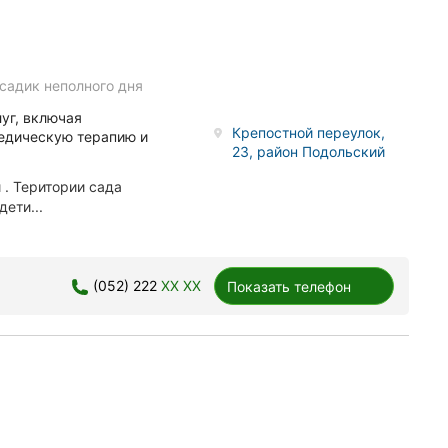
садик неполного дня
уг, включая
Крепостной переулок,
педическую терапию и
23, район Подольский
 . Територии сада
дети...
(052) 222
XX XX
Показать телефон