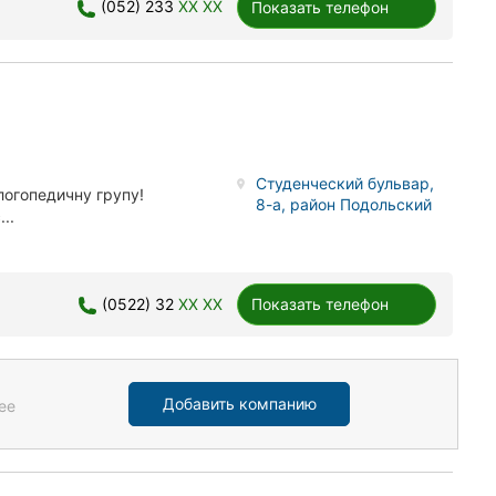
(052) 233
XX XX
Показать телефон
Студенческий бульвар,
логопедичну групу!
8-а, район Подольский
..
(0522) 32
XX XX
Показать телефон
Добавить компанию
ее