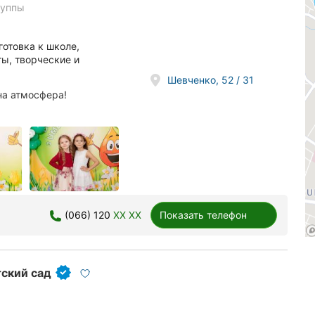
руппы
готовка к школе,
ты, творческие и
Шевченко, 52 / 31
рна атмосфера!
(066) 120
XX XX
Показать телефон
тский сад