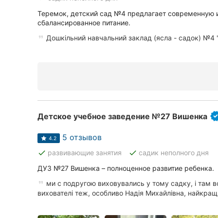
Теремок, детский сад №4 предлагает современную 
сбалансированное питание.
Дошкільний навчальний заклад (ясла - садок) №4
Детское учебное заведение №27 Вишенка
5 отзывов
4.2
done
done
развивающие занятия
садик неполного дня
ДУЗ №27 Вишенка – полноценное развитие ребенка.
ми с подругою виховувались у тому садку, і там в
вихователі теж, особливо Надія Михайлівна, найкращи