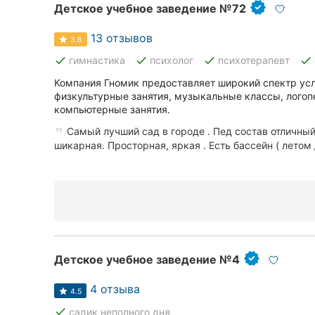
Детское учебное заведение №72
13 отзывов
3.6
done
done
done
done
гимнастика
психолог
психотерапевт
Компания Гномик предоставляет широкий спектр усл
физкультурные занятия, музыкальные классы, лого
компьютерные занятия.
Самый лучший сад в городе . Пед состав отличный
шикарная. Просторная, яркая . Есть бассейн ( летом 
Детское учебное заведение №4
4 отзыва
4.5
done
садик неполного дня