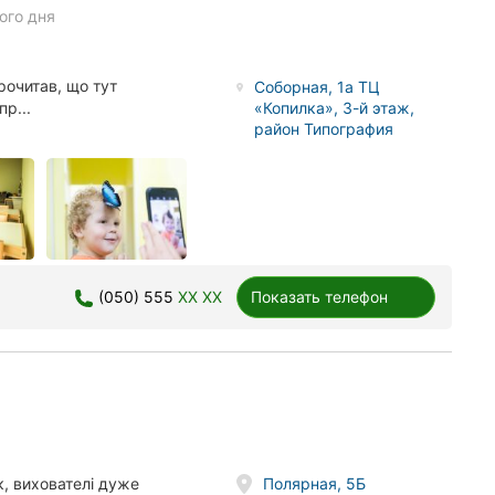
ого дня
прочитав, що тут
Соборная, 1а ТЦ
«Копилка», 3-й этаж,
р...
район Типография
(050) 555
XX XX
Показать телефон
Полярная, 5Б
к, вихователі дуже