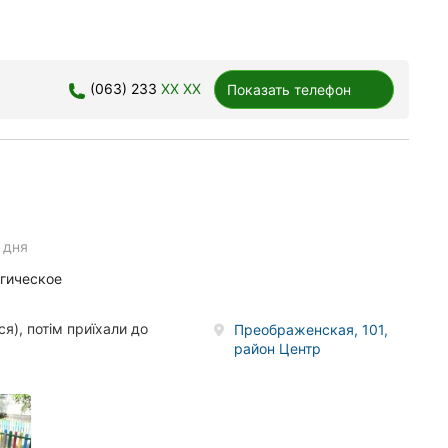
(063) 233
XX XX
Показать телефон
 дня
огическое
ся), потім приїхали до
Преображенская, 101,
район Центр