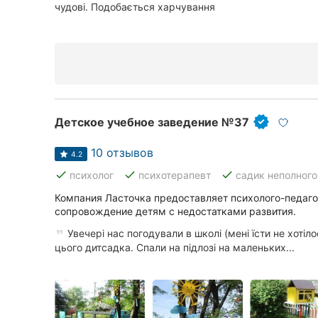
чудові. Подобається харчування
Ивано-Франковск
Луцк
Ужгород
Детское учебное заведение №37
10 отзывов
4.2
done
done
done
психолог
психотерапевт
садик неполного
Компания Ласточка предоставляет психолого-педаг
сопровождение детям с недостатками развития.
Увечері нас погодували в школі (мені їсти не хотіло
цього дитсадка. Спали на підлозі на маленьких...