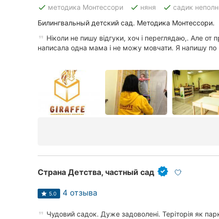
Харьков
done
done
done
методика Монтессори
няня
садик неполн
Запорожье
Билингвальный детский сад. Методика Монтессори.
Ніколи не пишу відгуки, хоч і переглядаю,. Але от 
Днепр
написала одна мама і не можу мовчати. Я напишу по п
Львов
Кривой Рог
Херсон
Полтава
Чернигов
Черкассы
Страна Детства, частный сад
Черновцы
4 отзыва
5.0
Сумы
Чудовий садок. Дуже задоволені. Теріторія як пар