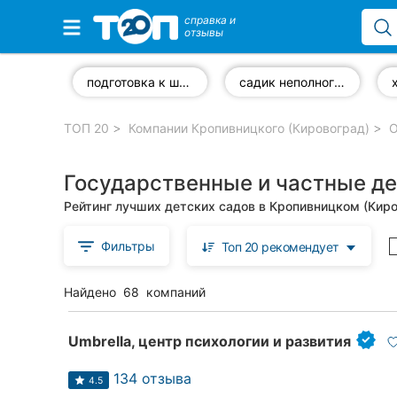
справка и
отзывы
Избранные компании
подготовка к школе
садик неполного дня
ТОП 20
Компании Кропивницкого (Кировоград)
О
Популярные рубрики:
Государственные и частные де
Стоматологии
Рейтинг лучших детских садов в Кропивницком (Кир
Частные клиники
Фильтры
Топ 20 рекомендует
Ветеринарные клиники
Найдено
68
компаний
Автошколы
Рестораны
Umbrella, центр психологии и развития
Все рубрики
134 отзыва
4.5