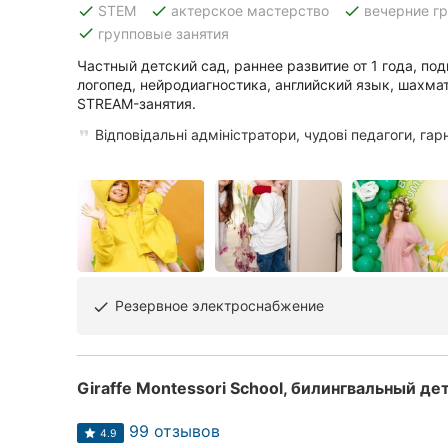
done
done
done
STEM
актерское мастерство
вечерние г
done
групповые занятия
Частный детский сад, раннее развитие от 1 года, под
Все города:
логопед, нейродиагностика, английский язык, шахма
STREAM-занятия.
Кропивницкий
Відповідальні адміністратори, чудові педагоги, га
Винница
Житомир
Тернополь
Хмельницкий
Резервное электроснабжение
done
Ровно
Одесса
Giraffe Montessori School, билингвальный де
Киев
99 отзывов
4.9