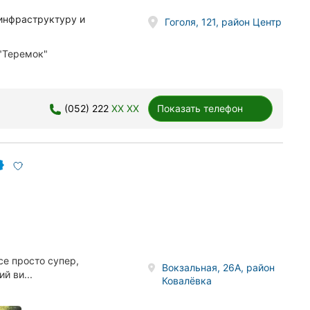
инфраструктуру и
Гоголя, 121, район Центр
 "Теремок"
(052) 222
XX XX
Показать телефон
се просто супер,
Вокзальная, 26А, район
й ви...
Ковалёвка