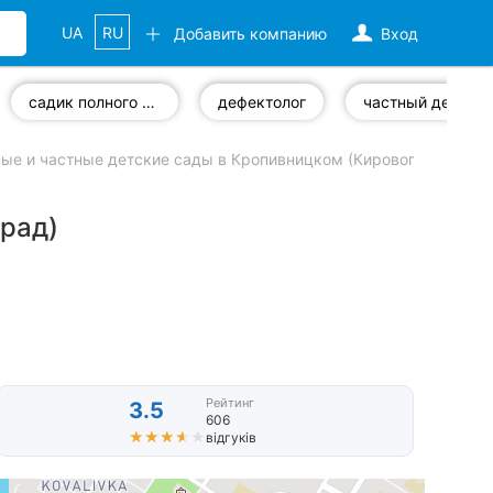
UA
RU
Добавить компанию
Вход
садик полного дня
дефектолог
частный детсад на весь день
ые и частные детские сады в Кропивницком (Кировоград)
рад)
Рейтинг
3.5
606
★★★★★
★★★★★
відгуків