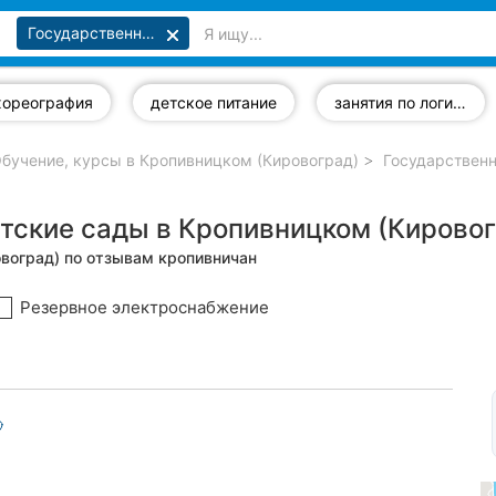
Государственные и частные детские сады
хореография
детское питание
занятия по логике
бучение, курсы в Кропивницком (Кировоград)
Государственн
тские сады в Кропивницком (Кировог
овоград) по отзывам кропивничан
Резервное электроснабжение