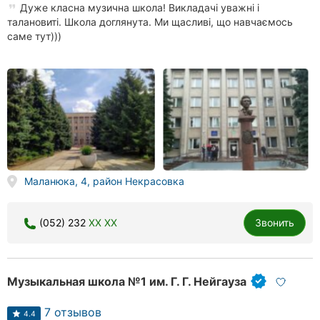
Дуже класна музична школа! Викладачі уважні і
талановиті. Школа доглянута. Ми щасливі, що навчаємось
саме тут)))
Маланюка, 4, район Некрасовка
(052) 232
XX XX
Звонить
Музыкальная школа №1 им. Г. Г. Нейгауза
7 отзывов
4.4