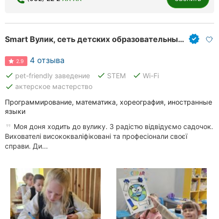
Smart Вулик, сеть детских образовательных учреждений
4 отзыва
2.9
done
done
done
pet-friendly заведение
STEM
Wi-Fi
done
актерское мастерство
Программирование, математика, хореография, иностранные
языки
Моя доня ходить до вулику. З радістю відвідуємо садочок.
Вихователі висококваліфіковані та професіонали своєї
справи. Ди...