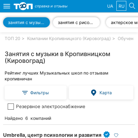
UA
RU
справка и
отзывы
Toggle
navigation
занятия с музыки
занятия с рисования
Избранные
компании
ТОП 20
Компании Кропивницкого (Кировоград)
Обучение
Занятия с музыки в Кропивницком
(Кировоград)
Популярные
Рейтинг лучших Музыкальных школ по отзывам
рубрики:
кропивничан
Стоматологии
Фильтры
Карта
Частные
Резервное электроснабжение
клиники
Найдено
6
компаний
Ветеринарные
клиники
Umbrella, центр психологии и развития