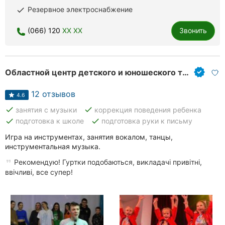
Резервное электроснабжение
done
Хмельницкий
(066) 120
XX XX
Звонить
Ровно
Одесса
Областной центр детского и юношеского творчества
Киев
12 отзывов
4.6
Харьков
done
done
занятия с музыки
коррекция поведения ребенка
Запорожье
done
done
подготовка к школе
подготовка руки к письму
Игра на инструментах, занятия вокалом, танцы,
Днепр
инструментальная музыка.
Львов
Рекомендую! Гуртки подобаються, викладачі привітні,
ввічливі, все супер!
Кривой
Рог
Николаев