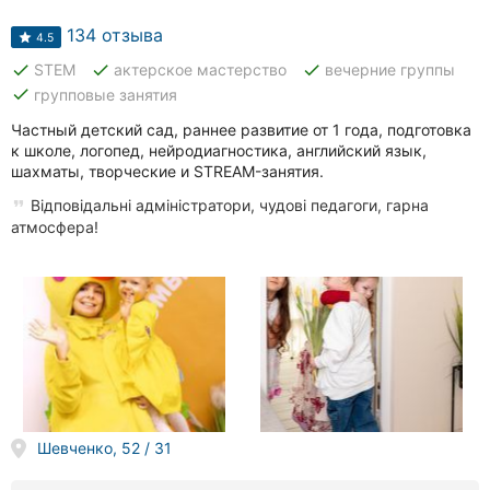
Автошколы
134 отзыва
4.5
Рестораны
done
done
done
STEM
актерское мастерство
вечерние группы
done
групповые занятия
Все
рубрики
Частный детский сад, раннее развитие от 1 года, подготовка
к школе, логопед, нейродиагностика, английский язык,
шахматы, творческие и STREAM-занятия.
Відповідальні адміністратори, чудові педагоги, гарна
атмосфера!
Все
города:
Кропивницкий
Винница
Житомир
Шевченко, 52 / 31
Тернополь