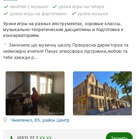
done
done
занятия с музыки
уроки игры на гитаре
done
done
уроки игры на фортепиано
уроки музыки
Уроки игры на разных инструментах, хоровые классы,
музыкально-теоретические дисциплины и подготовка к
консерваториям.
Закінчила цю музичну школу.Прекрасна директорка та
неймовірні вчителі! Панує атмосфера підтримки,любові та
тебе завжди р...
Чмиленко, 65, район Центр
(052) 22 2
XX XX
Звонить