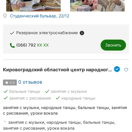
Студенческий бульвар, 22/12
Резервное электроснабжение
done
info
(066) 792
XX XX
Звонить
Кировоградский областной центр народного творчества
0 отзывов
0.0
done
done
бальные танцы
занятия с музыки
done
done
занятия с рисования
народные танцы
занятия с музыки, народные танцы, бальные танцы, занятия
с рисования, уроки вокала
занятия с музыки, народные танцы, бальные танцы,
занятия с рисования, уроки вокала