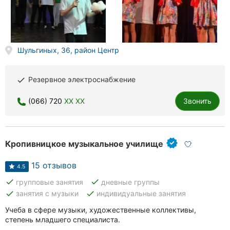
Херсон
Полтава
Шульгиных, 36, район Центр
Чернигов
Черкассы
Резервное электроснабжение
done
Черновцы
(066) 720
XX XX
Звонить
Сумы
Кропивницкое музыкальное училище
Ивано-
Франковск
15 отзывов
4.5
Луцк
done
done
групповые занятия
дневные группы
done
done
занятия с музыки
индивидуальные занятия
Ужгород
Учеба в сфере музыки, художественные коллективы,
Карпаты
степень младшего специалиста.