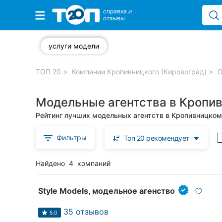
справка и
отзывы
Избранные компании
услуги модели
ТОП 20
Компании Кропивницкого (Кировоград)
О
Популярные рубрики:
Модельные агентства в Кропив
Стоматологии
Рейтинг лучших модельных агентств в Кропивницком
Частные клиники
Фильтры
Топ 20 рекомендует
Ветеринарные клиники
Найдено
4
компаний
Автошколы
Рестораны
Style Models, модельное агенство
Все рубрики
35 отзывов
5.0