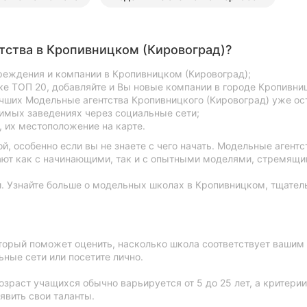
тства в Кропивницком (Кировоград)?
реждения и компании в Кропивницком (Кировоград);
е ТОП 20, добавляйте и Вы новые компании в городе Кропивни
учших Модельные агентства Кропивницкого (Кировоград) уже ос
имых заведениях через социальные сети;
 их местоположение на карте.
, особенно если вы не знаете с чего начать. Модельные агент
тают как с начинающими, так и с опытными моделями, стремящи
. Узнайте больше о модельных школах в Кропивницком, тщатель
торый поможет оценить, насколько школа соответствует вашим
ные сети или посетите лично.
раст учащихся обычно варьируется от 5 до 25 лет, а критерии
явить свои таланты.