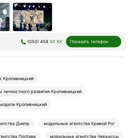
(050) 458
XX XX
Показать телефон
ж Кропивницкий
ы личностного развития Кропивницкий
 модели Кропивницкий
ентства Днепр
модельные агентства Кривой Рог
ентства Полтава
модельные агентства Черкассы