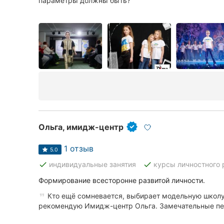
параметры должны быть?
Сумы
Ивано-Франковск
Луцк
Ужгород
Ольга, имидж-центр
1 отзыв
5.0
done
done
индивидуальные занятия
курсы личностного 
Формирование всесторонне развитой личности.
Кто ещё сомневается, выбирает модельную школу 
рекомендую Имидж-центр Ольга. Замечательные педа