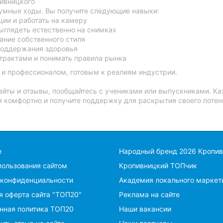
пивницкого
иумные ходы. Вы получите следующие навыки:
ии и работать на камеру
выглядеть естественно на снимках
ание собственного стиля
 поддержания здоровья
нтрактами и понимать правила рынка
о и профессионалом, готовым к реалиям индустрии.
сайты и отзывы, пообщайтесь с учениками или выпускниками. Ка
бя комфортно и получите поддержку для раскрытия своего потен
е
Народный бренд 2026 Кропи
пользования сайтом
Кропивницкий ТОПчик
 конфиденциальности
Академия локального маркет
я оферта сайта "ТОП20"
Реклама на сайте
нная политика ТОП20
Наши вакансии