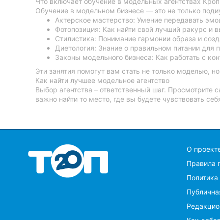
Что включает обучение в модельных агентствах Кро
Обучение в модельном бизнесе — это не только под
Актерское мастерство: Умение передавать эмоц
Фотопозиция: Как найти свой лучший ракурс и 
Стилистика: Понимание гармонии образа и созд
Диетология: Знание о правильном питании для
Законы модельного бизнеса: Как работать с ко
Эти занятия помогут вам стать не только моделью, н
Как найти лучшее модельное агентство
Выбор агентства – ответственный шаг. Просмотрите 
важно найти то место, где вы будете чувствовать се
O проект
Правила 
Политика
Публична
Редакцио