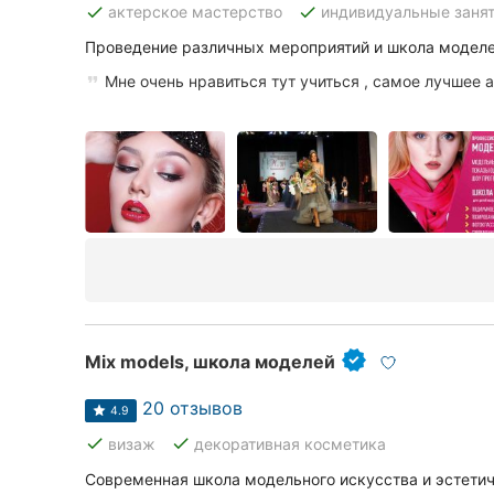
done
done
актерское мастерство
индивидуальные заня
Проведение различных мероприятий и школа модел
Все города:
Мне очень нравиться тут учиться , самое лучшее 
Кропивницкий
Винница
Житомир
Тернополь
Хмельницкий
Ровно
Mix models, школа моделей
Одесса
20 отзывов
4.9
done
done
визаж
декоративная косметика
Киев
Современная школа модельного искусства и эстетич