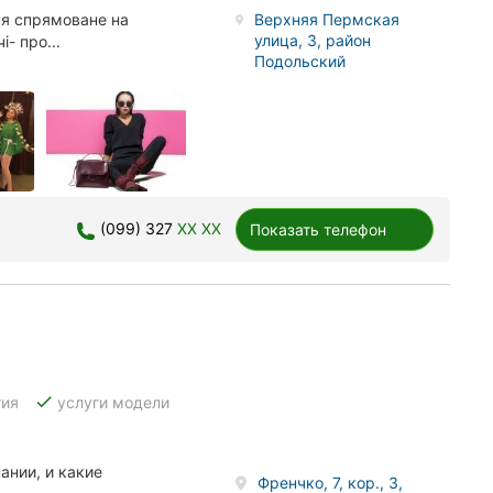
ня спрямоване на
Верхняя Пермская
улица, 3, район
- про...
Подольский
(099) 327
XX XX
Показать телефон
done
тия
услуги модели
ании, и какие
Френчко, 7, кор., 3,