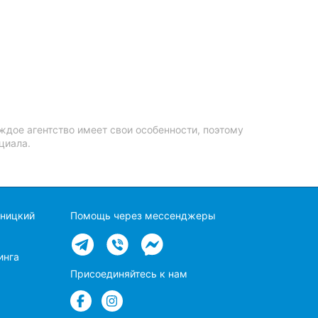
ждое агентство имеет свои особенности, поэтому
циала.
вницкий
Помощь через мессенджеры
инга
Присоединяйтесь к нам