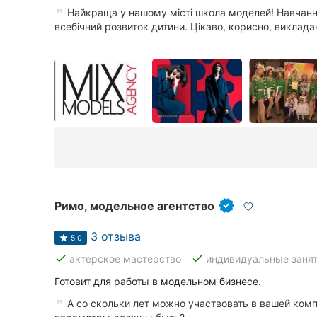
Харьков
Найкраща у нашому місті школа моделей! Навчан
всебічний розвиток дитини. Цікаво, корисно, викладачі
Запорожье
Днепр
Львов
Кривой Рог
Николаев
Херсон
Римо, модельное агентство
Полтава
3 отзыва
5.0
Чернигов
done
done
актерское мастерство
индивидуальные заня
Черкассы
Готовит для работы в модельном бизнесе.
А со скольки лет можно участвовать в вашей комп
Черновцы