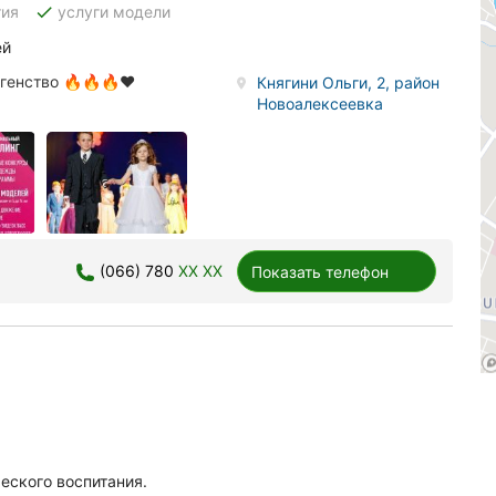
done
тия
услуги модели
ей
агенство 🔥🔥🔥❤️
Княгини Ольги, 2, район
Новоалексеевка
(066) 780
XX XX
Показать телефон
еского воспитания.