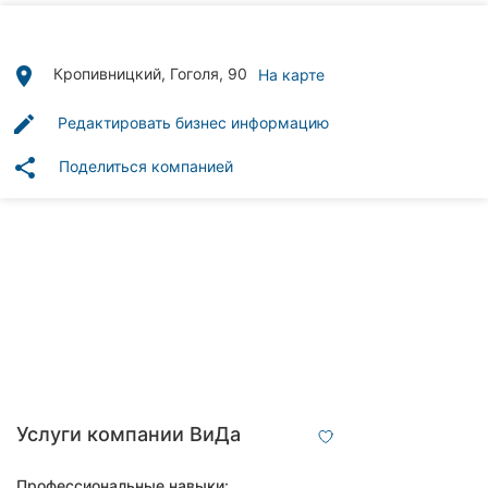
Автошколы
Рестораны
place
Кропивницкий, Гоголя, 90
На карте
Все
edit
Редактировать бизнес информацию
рубрики
share
Поделиться компанией
Все
города:
Кропивницкий
Винница
Житомир
Услуги компании ВиДа
Тернополь
Профессиональные навыки: