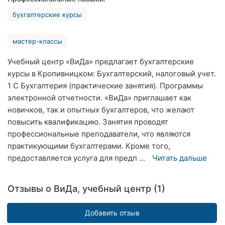
Хмельницкий
бухгалтерские курсы
Ровно
мастер-классы
Одесса
Учебный центр «ВиДа» предлагает бухгалтерские
курсы в Кропивницком: Бухгалтерский, налоговый учет.
Киев
1 С Бухгалтерия (практические занятия). Программы
Харьков
электронной отчетности. «ВиДа» приглашает как
новичков, так и опытных бухгалтеров, что желают
Запорожье
повысить квалификацию. Занятия проводят
профессиональные преподаватели, что являются
Днепр
практикующими бухгалтерами. Кроме того,
предоставляется услуга для предп ...
Читать дальше
Львов
Кривой
Отзывы о ВиДа, учебный центр (1)
Рог
Добавить отзыв
Николаев