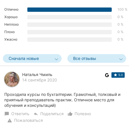
Херсон
Отлично
100 %
Хорошо
0 %
Полтава
Неплохо
0 %
Чернигов
Плохо
0 %
Ужасно
0 %
Черкассы
Черновцы
Сначала новые
Все отзывы
Сумы
Наталья Чмиль
5.0
14 сентября 2020
Ивано-
Франковск
Проходила курсы по бухгалтерии. Грамотный, толковый и
Луцк
приятный преподаватель практик. Отличное место для
обучения и консультаций)
Ужгород
Ответить
Поделиться
Полезно
chat_bubble
reply
thumb_up_alt
Пожаловаться
warning
Карпаты