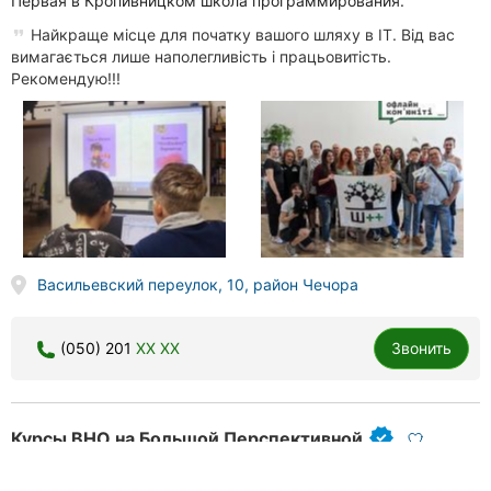
Первая в Кропивницком школа программирования.
Найкраще місце для початку вашого шляху в IT. Від вас
вимагається лише наполегливість і працьовитість.
Рекомендую!!!
Васильевский переулок, 10, район Чечора
(050) 201
XX XX
Звонить
Курсы ВНО на Большой Перспективной
51 отзыв
4.9