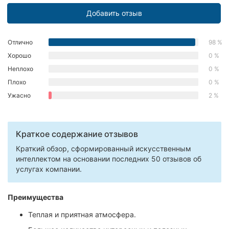
Херсон
Добавить отзыв
Полтава
Отлично
98 %
Чернигов
Хорошо
0 %
Неплохо
0 %
Черкассы
Плохо
0 %
Ужасно
2 %
Черновцы
Сумы
Краткое содержание отзывов
Ивано-
Краткий обзор, сформированный искусственным
Франковск
интеллектом на основании последних 50 отзывов об
услугах компании.
Луцк
Ужгород
Преимущества
Теплая и приятная атмосфера.
Карпаты