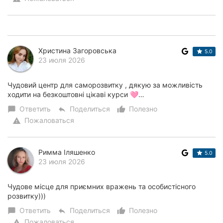
Христина Загоровська
5.0
23 июля 2026
Чудовий центр для саморозвитку , дякую за можливість
ходити на безкоштовні цікаві курси 🩷…
Ответить
Поделиться
Полезно
chat_bubble
reply
thumb_up_alt
Пожаловаться
warning
Римма Іляшенко
5.0
23 июля 2026
Чудове місце для приємних вражень та особистісного
розвитку)))
Ответить
Поделиться
Полезно
chat_bubble
reply
thumb_up_alt
Пожаловаться
warning