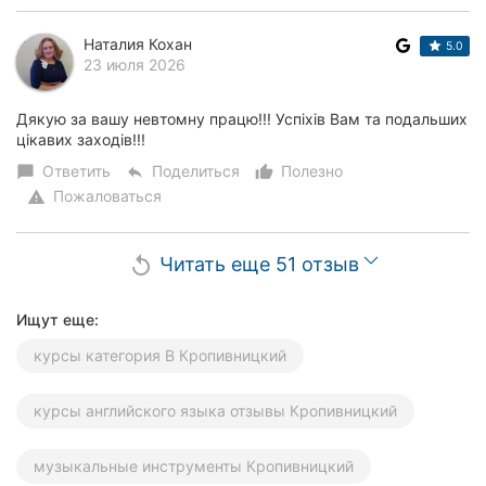
Наталия Кохан
5.0
23 июля 2026
Дякую за вашу невтомну працю!!! Успіхів Вам та подальших
цікавих заходів!!!
Ответить
Поделиться
Полезно
chat_bubble
reply
thumb_up_alt
Пожаловаться
warning
Читать еще 51 отзыв
replay
Ищут еще:
курсы категория В Кропивницкий
курсы английского языка отзывы Кропивницкий
музыкальные инструменты Кропивницкий