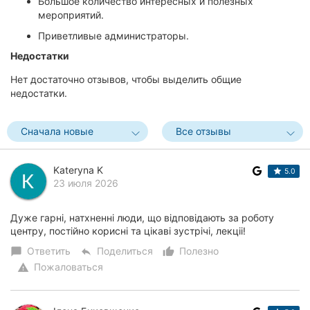
Большое количество интересных и полезных
мероприятий.
Приветливые администраторы.
Недостатки
Нет достаточно отзывов, чтобы выделить общие
недостатки.
Сначала новые
Все отзывы
Kateryna K
5.0
23 июля 2026
Дуже гарні, натхненні люди, що відповідають за роботу
центру, постійно корисні та цікаві зустрічі, лекціі!
Ответить
Поделиться
Полезно
chat_bubble
reply
thumb_up_alt
Пожаловаться
warning