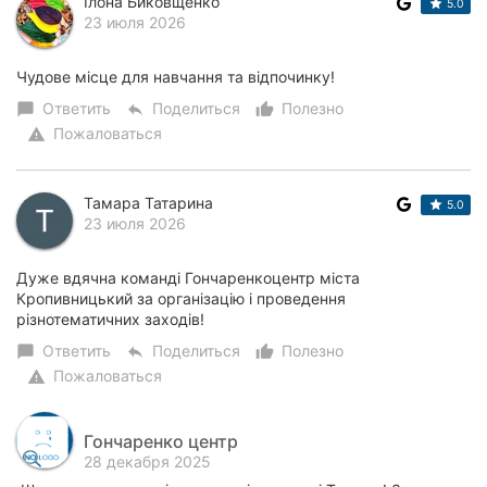
Ілона Биковщенко
5.0
23 июля 2026
Чудове місце для навчання та відпочинку!
Ответить
Поделиться
Полезно
chat_bubble
reply
thumb_up_alt
Пожаловаться
warning
Тамара Татарина
5.0
23 июля 2026
Дуже вдячна команді Гончаренкоцентр міста
Кропивницький за організацію і проведення
різнотематичних заходів!
Ответить
Поделиться
Полезно
chat_bubble
reply
thumb_up_alt
Пожаловаться
warning
Гончаренко центр
28 декабря 2025