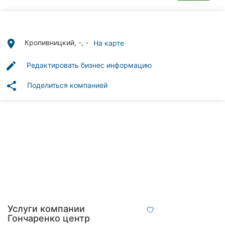
Автошколы
Рестораны
place
Кропивницкий, -, -
На карте
Все
рубрики
edit
Редактировать бизнес информацию
share
Поделиться компанией
Все
города:
Кропивницкий
Винница
Житомир
Услуги компании
Тернополь
Гончаренко центр