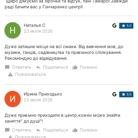
Щиро дякуємо за зірочки та відгук, пані Тамаро! Завжди
раді бачити вас у Гончаренко центрі!
Наталья С
5.0
23 июля 2026
Дуже затишне місце на всі смаки. Від вивчення мов, до
музики, танців, садівництва та приємного спілкування.
Рекомендую до відвідування.
Ответить
Поделиться
Полезно
chat_bubble
reply
thumb_up_alt
Пожаловаться
warning
Ирина Приходько
5.0
23 июля 2026
Дуже приємно приходити в центр,кожен може знайти
заняття" до душі"!
Ответить
Поделиться
Полезно
chat_bubble
reply
thumb_up_alt
Пожаловаться
warning