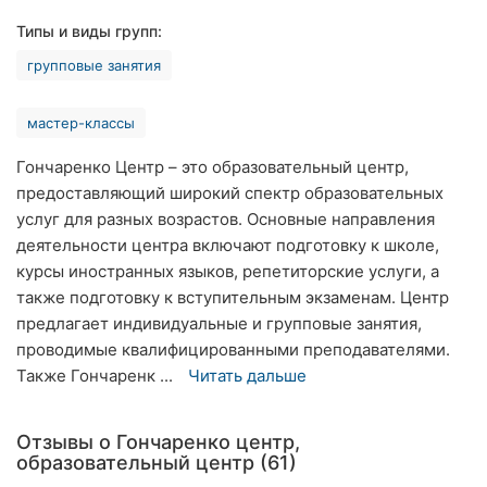
Хмельницкий
Типы и виды групп:
групповые занятия
Ровно
Одесса
мастер-классы
Киев
Гончаренко Центр – это образовательный центр,
предоставляющий широкий спектр образовательных
Харьков
услуг для разных возрастов. Основные направления
деятельности центра включают подготовку к школе,
Запорожье
курсы иностранных языков, репетиторские услуги, а
также подготовку к вступительным экзаменам. Центр
Днепр
предлагает индивидуальные и групповые занятия,
проводимые квалифицированными преподавателями.
Львов
Также Гончаренк ...
Читать дальше
Кривой
Рог
Отзывы о Гончаренко центр,
образовательный центр (61)
Николаев