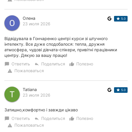
Олена
5.0
23 июля 2026
Відвідувала в Гончаренко центрі курси зі штучного
інтелекту. Все дуже сподобалося: тепла, дружня
атмосфера, чудові дівчата-спікери, привітні працівники
центру. Дякую за вашу працю!
Ответить
Поделиться
Полезно
chat_bubble
reply
thumb_up_alt
Пожаловаться
warning
Tatiana
5.0
23 июля 2026
Затишно,комфортно і завжди цікаво
Ответить
Поделиться
Полезно
chat_bubble
reply
thumb_up_alt
Пожаловаться
warning