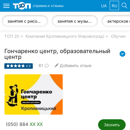
UA
RU
справка и
отзывы
Toggle
navigation
занятия с рисования
занятия с музыки
Избранные
компании
ТОП 20
Компании Кропивницкого (Кировоград)
Обучение
Гончаренко центр, образовательный
центр
61
Добавить отзыв
Популярные
4.9
рубрики:
Стоматологии
Частные
клиники
Ветеринарные
клиники
(050) 884
XX XX
Звонить