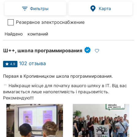
Фильтры
Карта
Резервное электроснабжение
Найдено
56
компаний
Ш++, школа программирования
102 отзыва
4.9
Первая в Кропивницком школа программирования.
Найкраще місце для початку вашого шляху в IT. Від вас
вимагається лише наполегливість і працьовитість.
Рекомендую!!!