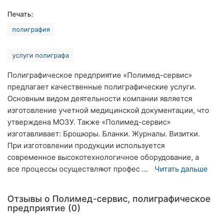
Хмельницкий
Печать:
полиграфия
Ровно
Одесса
услуги полиграфа
Киев
Полиграфическое предприятие «Полимед-сервис»
предлагает качественные полиграфические услуги.
Харьков
Основным видом деятельности компании является
изготовление учетной медицинской документации, что
Запорожье
утверждена МОЗУ. Также «Полимед-сервис»
изготавливает: Брошюры. Бланки. Журналы. Визитки.
Днепр
При изготовлении продукции используется
современное высокотехнологичное оборудование, а
Львов
все процессы осуществляют профес ...
Читать дальше
Кривой
Рог
Отзывы о Полимед-сервис, полиграфическое
предприятие (0)
Николаев