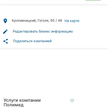
Автошколы
Рестораны
place
Кропивницкий, Гоголя, 95 / 46
На карте
Все
рубрики
edit
Редактировать бизнес информацию
share
Поделиться компанией
Все
города:
Кропивницкий
Винница
Житомир
Услуги компании
Тернополь
Полимед