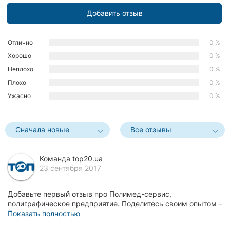
Херсон
Добавить отзыв
Полтава
Отлично
0 %
Чернигов
Хорошо
0 %
Неплохо
0 %
Черкассы
Плохо
0 %
Ужасно
0 %
Черновцы
Сумы
Сначала новые
Все отзывы
Ивано-
Франковск
Команда top20.ua
23 сентября 2017
Луцк
Добавьте первый отзыв про Полимед-сервис,
Ужгород
полиграфическое предприятие. Поделитесь своим опытом –
что Вам понравилось, а что нет! Это поможет другим ж...
Показать полностью
Карпаты