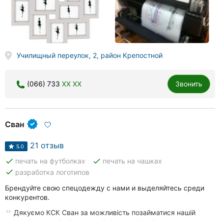
Училищный переулок, 2, район Крепостной
(066) 733
XX XX
Звонить
Сван
21 отзыв
5.0
done
done
печать на футболках
печать на чашках
done
разработка логотипов
Брендуйте свою спецодежду с нами и выделяйтесь среди
конкурентов.
Дякуємо КСК Сван за можливість позайматися нашій