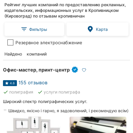
Рейтинг лучших компаний по предоставлению рекламных,
издательских, информационных услуг в Кропивницком
(Кировоград) по отзывам кропивничан
Фильтры
Карта
Резервное электроснабжение
Найдено
84
компаний
Офис-мастер, принт-центр
155 отзывов
4.6
done
done
полиграфия
услуги полиграфа
Широкий спектр полиграфических услуг.
Швидко, якісно і гарно, я задоволений, і рекомендую всім)