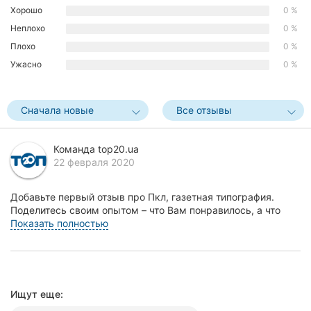
Хорошо
0 %
Херсон
Неплохо
0 %
Полтава
Плохо
0 %
Ужасно
0 %
Чернигов
Черкассы
Сначала новые
Все отзывы
Черновцы
Команда top20.ua
22 февраля 2020
Сумы
Ивано-
Добавьте первый отзыв про Пкл, газетная типография.
Франковск
Поделитесь своим опытом – что Вам понравилось, а что
нет! Это поможет другим жителям Кропивницког...
Показать полностью
Луцк
Ужгород
Ищут еще:
Карпаты