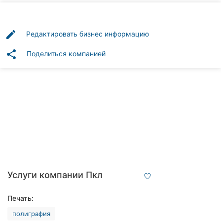
Автошколы
Рестораны
edit
Редактировать бизнес информацию
Все
share
Поделиться компанией
рубрики
Все
города:
Кропивницкий
Винница
Услуги компании Пкл
Житомир
Печать:
Тернополь
полиграфия