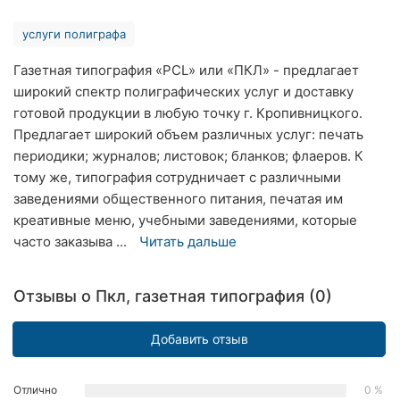
Хмельницкий
услуги полиграфа
Ровно
Газетная типография «PCL» или «ПКЛ» - предлагает
широкий спектр полиграфических услуг и доставку
Одесса
готовой продукции в любую точку г. Кропивницкого.
Киев
Предлагает широкий объем различных услуг: печать
периодики; журналов; листовок; бланков; флаеров. К
Харьков
тому же, типография сотрудничает с различными
заведениями общественного питания, печатая им
Запорожье
креативные меню, учебными заведениями, которые
часто заказыва ...
Читать дальше
Днепр
Львов
Отзывы о Пкл, газетная типография (0)
Кривой
Добавить отзыв
Рог
Николаев
Отлично
0 %