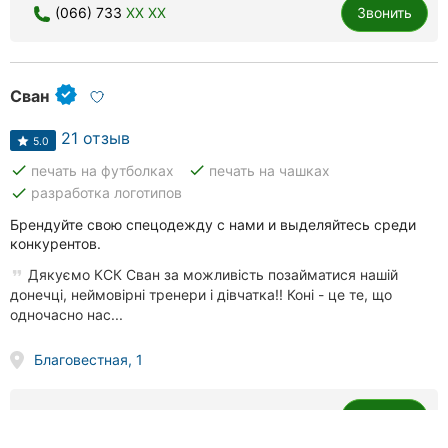
(066) 733
XX XX
Звонить
Сван
21 отзыв
5.0
done
done
печать на футболках
печать на чашках
done
разработка логотипов
Брендуйте свою спецодежду с нами и выделяйтесь среди
конкурентов.
Дякуємо КСК Сван за можливість позайматися нашій
донечці, неймовірні тренери і дівчатка!! Коні - це те, що
одночасно нас...
Благовестная, 1
(067) 440
XX XX
Звонить