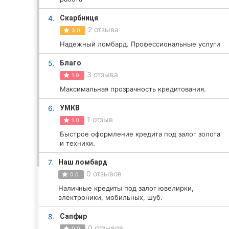
4.
Скарбниця
2 отзыва
3.0
Все города:
Надежный ломбард. Профессиональные услуги
Кропивницкий
5.
Благо
3 отзыва
1.0
Винница
Максимальная прозрачность кредитования.
Житомир
6.
УМКВ
1 отзыв
Тернополь
1.0
Быстрое оформление кредита под залог золота
Хмельницкий
и техники.
7.
Наш ломбард
Ровно
0 отзывов
0.0
Одесса
Наличные кредиты под залог ювелирки,
электроники, мобильных, шуб.
Киев
8.
Сапфир
0 отзывов
0.0