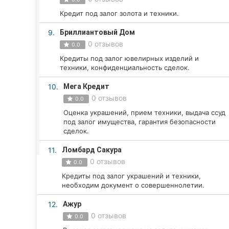
Харьков
Кредит под залог золота и техники.
Запорожье
9.
Бриллиантовый Дом
0 отзывов
Днепр
0.0
Кредиты под залог ювелирных изделий и
Львов
техники, конфиденциальность сделок.
10.
Мега Кредит
Кривой Рог
0 отзывов
0.0
Николаев
Оценка украшений, прием техники, выдача ссуд
под залог имущества, гарантия безопасности
сделок.
Херсон
11.
Ломбард Сакура
Полтава
0 отзывов
0.0
Кредиты под залог украшений и техники,
Чернигов
необходим документ о совершеннолетии.
Черкассы
12.
Ажур
0 отзывов
0.0
Черновцы