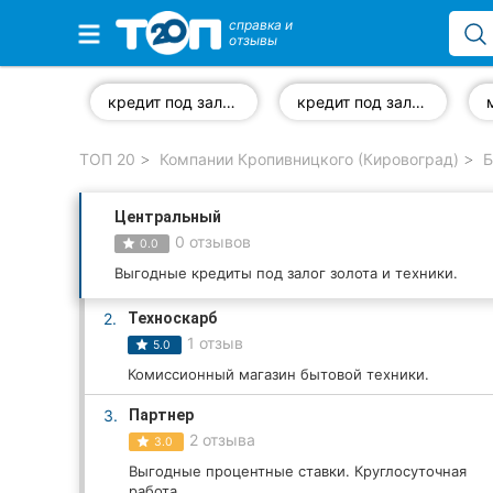
справка и
отзывы
Избранные компании
кредит под залог золота
кредит под залог техники
ТОП 20
Компании Кропивницкого (Кировоград)
Б
Популярные рубрики:
Центральный
Стоматологии
0 отзывов
0.0
Частные клиники
Выгодные кредиты под залог золота и техники.
2.
Техноскарб
Ветеринарные клиники
1 отзыв
5.0
Автошколы
Комиссионный магазин бытовой техники.
3.
Партнер
Рестораны
2 отзыва
3.0
Все рубрики
Выгодные процентные ставки. Круглосуточная
работа