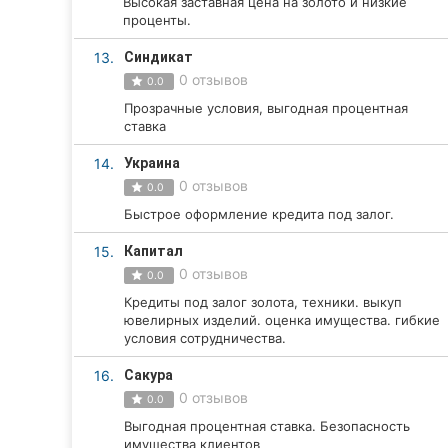
Высокая заставная цена на золото и низкие
проценты.
Сумы
13.
Синдикат
Ивано-Франковск
0 отзывов
0.0
Прозрачные условия, выгодная процентная
Луцк
ставка
Ужгород
14.
Украина
0 отзывов
0.0
Карпаты
Быстрое оформление кредита под залог.
15.
Капитал
0 отзывов
0.0
Кредиты под залог золота, техники. выкуп
ювелирных изделий. оценка имущества. гибкие
условия сотрудничества.
16.
Сакура
0 отзывов
0.0
Выгодная процентная ставка. Безопасность
имущества клиентов