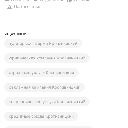
chat_bubble
reply
thumb_up_alt
Пожаловаться
warning
Ищут еще:
аудиторская фирма Кропивницкий
юридическая компания Кропивницкий
страховые услуги Кропивницкий
рекламная кампания Кропивницкий
посреднические услуги Кропивницкий
кредитные союзы Кропивницкий