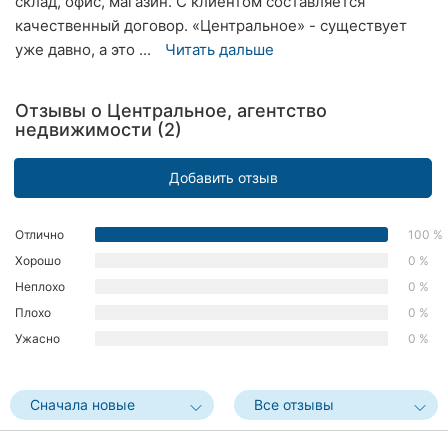
склад, офис, магазин. С клиентом составляется
Херсон
качественный договор. «Центральное» - существует
уже давно, а это ...
Читать дальше
Полтава
Чернигов
Отзывы о Центральное, агентство
недвижимости (2)
Черкассы
Добавить отзыв
Черновцы
Отлично
100 %
Сумы
Хорошо
0 %
Ивано-
Неплохо
0 %
Франковск
Плохо
0 %
Ужасно
0 %
Луцк
Ужгород
Сначала новые
Все отзывы
Карпаты