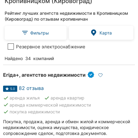
Кропивницком (Кировоград)
Рейтинг лучших агентств недвижимости в Кропивницком
(Кировоград) по отзывам кропивничан
Фильтры
Карта
Резервное электроснабжение
Найдено
34
компаний
Егіда+, агентство недвижимости
82 отзыва
5.0
done
done
аренда жилья
аренда квартир
done
аренда коммерческой недвижимости
done
покупка недвижимости
Покупка, продажа, аренда и обмен жилой и коммерческой
недвижимости, оценка имущества, юридическое
сопровождение сделок, подготовка документов.