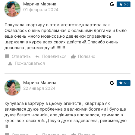
Марина Марина
5.0
01 февраля 2024
Покупала квартиру в этом агентстве,квартира как
Оказалось очень проблемная с большими долгами и было
еще очень много нюансов,но девченки справились
,держали в курсе всех своих действий.Спасибо очень
довольна ,рекомендую!!!!!!!!!!
Ответить
Поделиться
Полезно
chat_bubble
reply
thumb_up_alt
Пожаловаться
warning
Марина Марина
5.0
22 января 2024
Купувала квартиру в цьому агентстві, квартира як
виявилася дуже проблемна з великими боргами і було ще
дуже багато нюансів, але дівчатка впоралися, тримали в
курсі всіх своїх дій. Дякую дуже задоволена, рекомендую
!!!
Ответить
Поделиться
Полезно