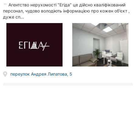
Агентство нерухомості "Егіда" це дійсно кваліфікований
персонал, чудово володіють інформацією про кожен об'єкт ,
дуже сп...
переулок Андрея Липатова, 5
(066) 865
XX XX
Звонить
Алекс-R, агентство недвижимости
13 отзывов
5.0