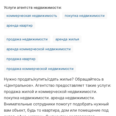
Хмельницкий
Услуги агентств недвижимости:
коммерческая недвижимость
покупка недвижимости
Ровно
аренда квартир
Одесса
Киев
продажа недвижимости
аренда жилья
аренда коммерческой недвижимости
Харьков
продажа квартир
Запорожье
продажа коммерческой недвижимости
Днепр
Нужно продать/купить/сдать жилье? Обращайтесь в
Львов
«Центральное». Агентство предоставляет такие услуги:
продажа жилой и коммерческой недвижимости.
Кривой
покупка недвижимости. аренда недвижимости.
Рог
Внимательные сотрудники помогут подобрать нужный
вам объект, будь то квартира, дом или помещение под
Николаев