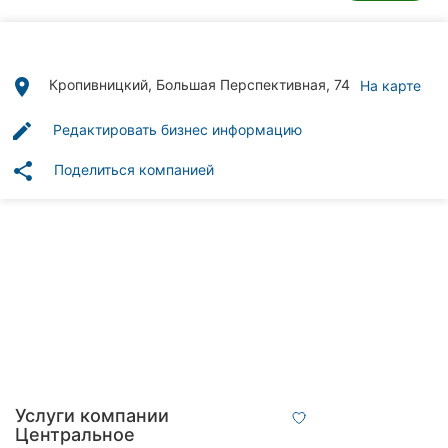
Автошколы
Рестораны
place
Кропивницкий, Большая Перспективная, 74
На карте
Все
рубрики
edit
Редактировать бизнес информацию
share
Поделиться компанией
Все
города:
Кропивницкий
Винница
Житомир
Услуги компании
Тернополь
Центральное