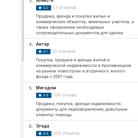
3.
Алекс-R
13 отзывов
5.0
Продажа, аренда и покупка жилых и
Все города:
коммерческих объектов, земельных участков, а
также оформление необходимых
Кропивницкий
сопроводительных документов для сделки.
4.
Антар
Винница
10 отзывов
4.1
Житомир
Покупка, продажа и аренда жилой и
коммерческой недвижимости в Кропивницком
на рынках новостроек и вторичного жилого
Тернополь
фонда с 2001 года.
Хмельницкий
5.
Мегадом
104 отзыва
4.9
Ровно
Продажа, покупка, аренда недвижимости;
документы для переоформления; довольные
Одесса
клиенты; помощь.
Киев
6.
Эгида
209 отзывов
4.9