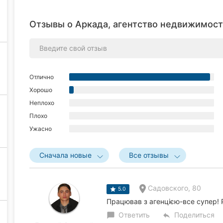
Отзывы о Аркада, агентство недвижимост
Отлично
Хорошо
Неплохо
Плохо
Ужасно
Сначала новые
Все отзывы
Садовского, 80
5.0
Працював з агенцією-все супер! 
Ответить
Поделиться
chat_bubble
reply