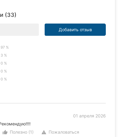
и (33)
Добавить отзыв
97 %
3 %
0 %
0 %
0 %
01 апреля 2026
Рекомендую!!!!
Полезно (1)
Пожаловаться
thumb_up_alt
warning