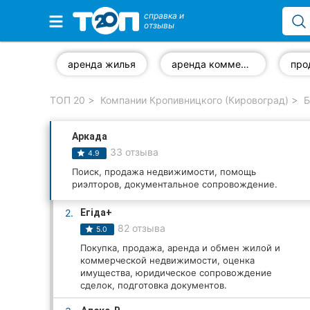
справка и
отзывы
Избранные компании
аренда жилья
аренда коммерческой недвижимости
ТОП 20
Компании Кропивницкого (Кировоград)
Б
Популярные рубрики:
Аркада
Стоматологии
33 отзыва
4.9
Частные клиники
Поиск, продажа недвижимости, помощь
риэлторов, документальное сопровождение.
Ветеринарные клиники
2.
Егіда+
82 отзыва
5.0
Автошколы
Покупка, продажа, аренда и обмен жилой и
коммерческой недвижимости, оценка
Рестораны
имущества, юридическое сопровождение
сделок, подготовка документов.
Все рубрики