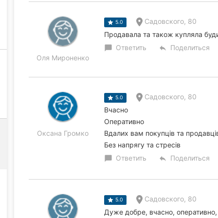
Садовского, 80
5.0
Продавала та також купляла буди
Ответить
Поделиться
chat_bubble
reply
Оля Мироненко
Садовского, 80
5.0
Вчасно
Оперативно
Оксана Громко
Вдалих вам покупців та продавці
Без напрягу та стресів
Ответить
Поделиться
chat_bubble
reply
Садовского, 80
5.0
Дуже добре, вчасно, оперативно,