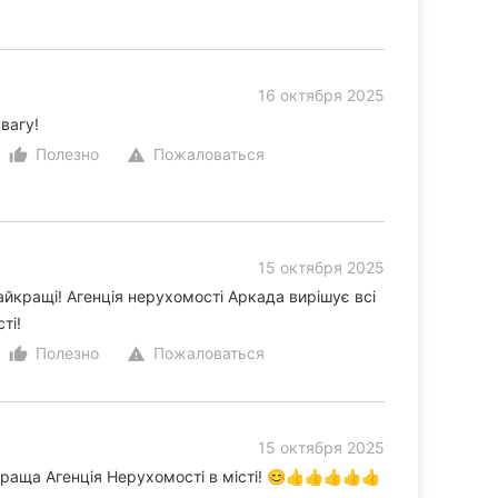
16 октября 2025
вагу!
Полезно
Пожаловаться
thumb_up_alt
warning
15 октября 2025
йкращі! Агенція нерухомості Аркада вирішує всі
ті!
Полезно
Пожаловаться
thumb_up_alt
warning
15 октября 2025
раща Агенція Нерухомості в місті! 😊👍👍👍👍👍