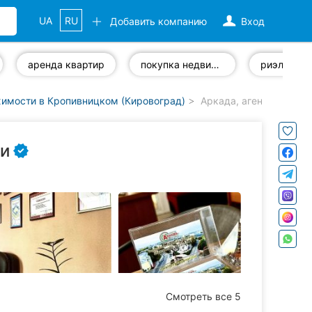
UA
RU
Добавить компанию
Вход
аренда квартир
покупка недвижимости
риэлтор
жимости в Кропивницком (Кировоград)
Аркада, агентство не
ти
Смотреть все 5