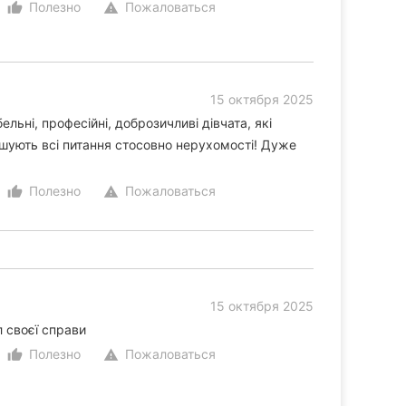
Полезно
Пожаловаться
thumb_up_alt
warning
15 октября 2025
льні, професійні, доброзичливі дівчата, які
шують всі питання стосовно нерухомості! Дуже
Полезно
Пожаловаться
thumb_up_alt
warning
15 октября 2025
 своєї справи
Полезно
Пожаловаться
thumb_up_alt
warning