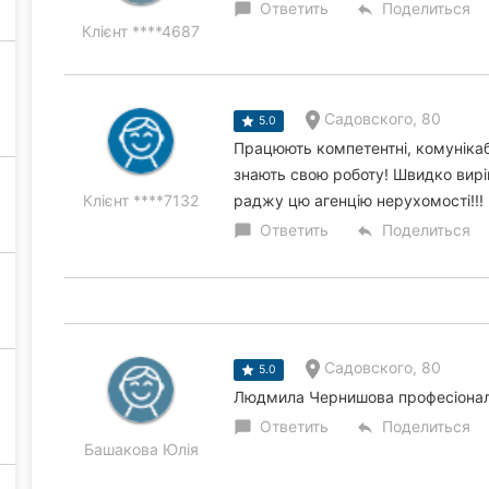
Ответить
Поделиться
chat_bubble
reply
Клієнт ****4687
Садовского, 80
5.0
Працюють компетентні, комунікабе
знають свою роботу! Швидко вирі
Клієнт ****7132
раджу цю агенцію нерухомості!!!
Ответить
Поделиться
chat_bubble
reply
Садовского, 80
5.0
Людмила Чернишова професіонал
Ответить
Поделиться
chat_bubble
reply
Башакова Юлія