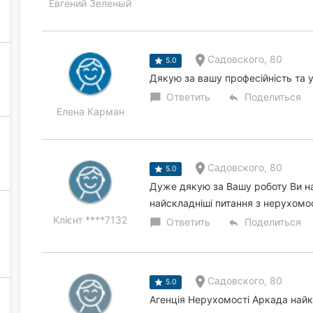
Евгений Зеленый
Садовского, 80
5.0
Дякую за вашу професійність та у
Ответить
Поделиться
chat_bubble
reply
Елена Карман
Садовского, 80
5.0
Дуже дякую за Вашу роботу Ви на
найскладніші питання з нерухомос
Клієнт ****7132
Ответить
Поделиться
chat_bubble
reply
Садовского, 80
5.0
Агенція Нерухомості Аркада найк