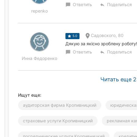
Ответить
Поделиться
chat_bubble
reply
repenko
Садовского, 80
5.0
Дякую за якісно зроблену роботу
Ответить
Поделиться
chat_bubble
reply
Инна Федоренко
Читать еще 2
Ищут еще:
аудиторская фирма Кропивницкий
юридическа
страховые услуги Кропивницкий
рекламная ка
посреднические услуги Кропивницкий
кредитн