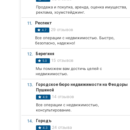
Продажа и покупка, аренда, оценка имущества,
Сумы
реклама, хоумстейджинг.
Ивано-Франковск
11.
Респект
29 отзывов
4.7
Луцк
Все операции с недвижимостью. Быстро,
безопасно, надежно!
Ужгород
12.
Берегиня
Карпаты
15 отзывов
5.0
Мы поможем вам достичь целей с
недвижимостью.
13.
Городское бюро недвижимости на Феодоры
Пушиной
14 отзывов
4.9
Все операции с недвижимостью,
консультирование.
14.
Городъ
24 отзыва
4.3