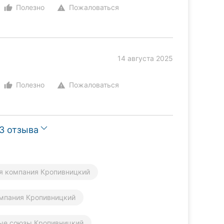
Полезно
Пожаловаться
thumb_up_alt
warning
14 августа 2025
!
Полезно
Пожаловаться
thumb_up_alt
warning
3 отзыва
я компания Кропивницкий
мпания Кропивницкий
ые союзы Кропивницкий