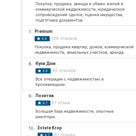
Харьков
Покупка, продажа, аренда и обмен жилой и
коммерческой недвижимости, юридическое
Запорожье
сопровождение сделок, оценка имущества,
подготовка документов.
Днепр
7.
Premium
106 отзывов
4.9
Львов
Покупка, продажа квартир, домов, коммерческой
недвижимости, земельных участков, аренда.
Кривой Рог
8.
Купи Дом
Николаев
50 отзывов
4.9
Все операции с недвижимостью в
Херсон
Кропивницком.
Полтава
9.
Позитив
61 отзыв
4.7
Чернигов
Большая база недвижимости, опытные
риелторы.
Черкассы
10.
Estate Krop
Черновцы
62 отзыва
4.7