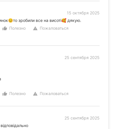
15 октября 2025
нок😊то зробили все на висоті🥰 дякую.
Полезно
Пожаловаться
thumb_up_alt
warning
25 сентября 2025
в
Полезно
Пожаловаться
thumb_up_alt
warning
25 сентября 2025
 відповідально