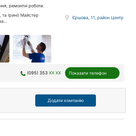
ння, ремонтні роботи.
 та Ірині) Майстер
Єршова, 11, район Центр
а...
(095) 353
XX XX
Показати телефон
Додати компанію