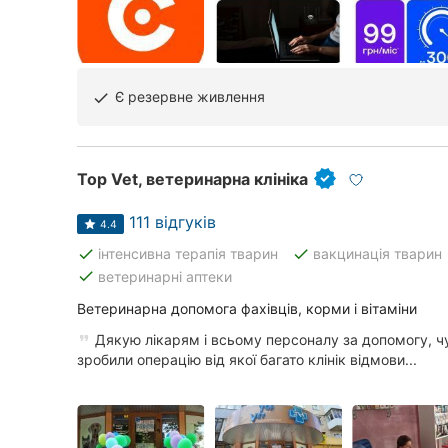
Київ
Харків
Запоріжжя
Є резервне живлення
done
Дніпро
Львів
Top Vet, ветеринарна клініка
Кривий Ріг
111 відгуків
4.4
done
done
інтенсивна терапія тварин
вакцинація тварин
Миколаїв
done
ветеринарні аптеки
Херсон
Ветеринарна допомога фахівців, корми і вітаміни
Дякую лікарям і всьому персоналу за допомогу, чу
Полтава
зробили операцію від якої багато клінік відмови...
Чернігів
Черкаси