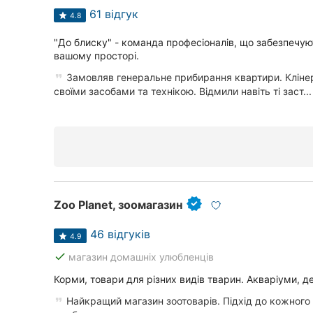
61 відгук
4.8
"До блиску" - команда професіоналів, що забезпечую
вашому просторі.
Замовляв генеральне прибирання квартири. Клінери
своїми засобами та технікою. Відмили навіть ті заст...
Zoo Planet, зоомагазин
46 відгуків
4.9
done
магазин домашніх улюбленців
Корми, товари для різних видів тварин. Акваріуми, де
Найкращий магазин зоотоварів. Підхід до кожного к