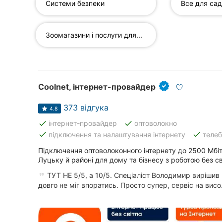
Системи безпеки
Все для сад
Всі міста:
Зоомагазини і послуги для...
Луцьк
Вінниця
Coolnet, інтернет-провайдер
Житомир
373 відгука
4.8
Тернопіль
done
done
інтернет-провайдер
оптоволокно
done
done
підключення та налаштування інтернету
теле
Хмельницький
Підключення оптоволоконного інтернету до 2500 Мбіт
Луцьку й районі для дому та бізнесу з роботою без св
Рівне
ТУТ НЕ 5/5, а 10/5. Спеціаліст Володимир вирішив
Одеса
довго не міг впоратись. Просто супер, сервіс на висо.
Кропивницький