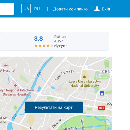
UA
RU
Додати компанію
Вхід
Рейтинг
3.8
4057
★★★★★
★★★★★
відгуків
Результати на карті