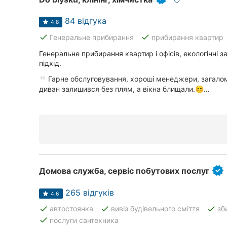
84 відгука
4.8
done
done
Генеральне прибирання
прибирання квартир
Генеральне прибирання квартир і офісів, екологічні з
підхід.
Гарне обслуговування, хороші менеджери, загало
диван залишився без плям, а вікна блищали.😊…
Домова служба, сервіс побутових послуг
265 відгуків
4.6
done
done
done
автостоянка
вивіз будівельного сміття
зб
done
послуги сантехника