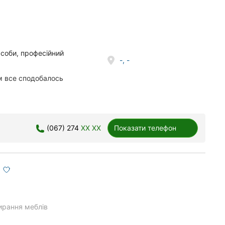
асоби, професійний
-, -
м все сподобалось
(067) 274
XX XX
Показати телефон
ирання меблів