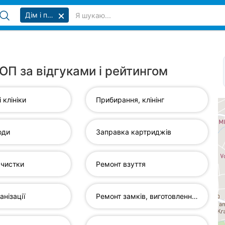
Дім і побут
ТОП за відгуками і рейтингом
 клініки
Прибирання, клінінг
оди
Заправка картриджів
мчистки
Ремонт взуття
анізації
Ремонт замків, виготовлення...