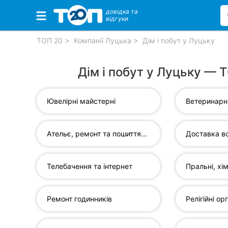
довідка та
відгуки
Обрані компанії
ТОП 20
Компанії Луцька
Дім і побут у Луцьку
Дім і побут у Луцьку — 
Популярні рубрики:
Ювелірні майстерні
Ветеринарні
Ветеринарні клініки
Стоматології
Ательє, ремонт та пошиття...
Доставка в
Приватні клініки
Телебачення та інтернет
Пральні, хі
Автошколи
Ресторани
Ремонт годинників
Релігійні орг
Всі рубрики