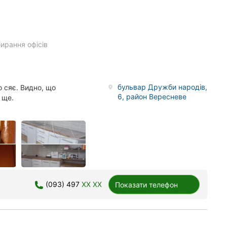
ирання офісів
бульвар Дружби народів,
 сяє. Видно, що
6, район Вересневе
 ще.
(093) 497
XX XX
Показати телефон