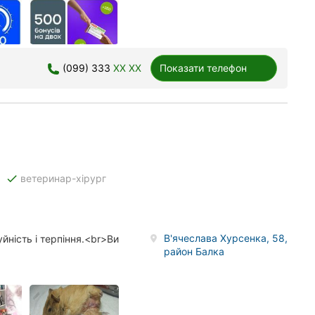
(099) 333
XX XX
Показати телефон
done
ветеринар-хірург
В'ячеслава Хурсенка, 58,
йність і терпіння.<br>Ви
район Балка