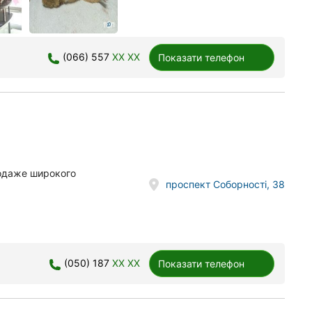
(066) 557
XX XX
Показати телефон
родаже широкого
проспект Соборності, 38
(050) 187
XX XX
Показати телефон