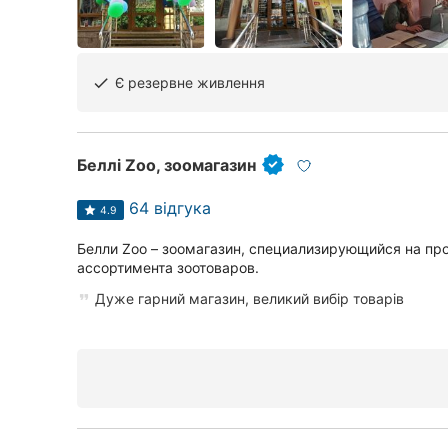
Чернівці
Суми
Є резервне живлення
done
Івано-Франківськ
Ужгород
Беллі Zoo, зоомагазин
64 відгука
4.9
Белли Zoo – зоомагазин, специализирующийся на п
ассортимента зоотоваров.
Дуже гарний магазин, великий вибір товарів