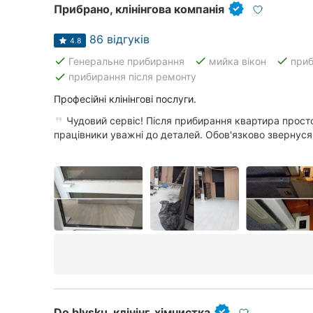
Прибрано, клінінгова компанія
86 відгуків
4.8
done
done
done
Генеральне прибирання
мийка вікон
приб
done
прибирання після ремонту
Професійні клінінгові послуги.
Чудовий сервіс! Після прибирання квартира просто
працівники уважні до деталей. Обов'язково звернуся
Do blysku, клінінг, хімчистка