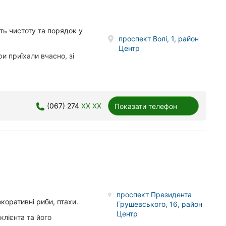
ть чистоту та порядок у
проспект Волі, 1, район
Центр
 приїхали вчасно, зі
(067) 274
XX XX
Показати телефон
проспект Президента
коративні риби, птахи.
Грушевського, 16, район
Центр
лієнта та його