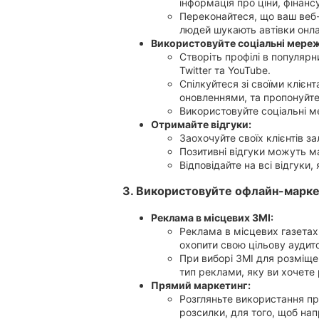
інформація про ціни, фінанс
Переконайтеся, що ваш веб-
людей шукають автівки онлай
Використовуйте соціальні мереж
Створіть профілі в популярн
Кривий Ріг
Twitter та YouTube.
Спілкуйтеся зі своїми клієн
оновленнями, та пропонуйте 
Використовуйте соціальні ме
Миколаїв
Отримайте відгуки:
Заохочуйте своїх клієнтів з
Позитивні відгуки можуть м
Відповідайте на всі відгуки, я
Херсон
3. Використовуйте офлайн-марке
Реклама в місцевих ЗМІ:
Реклама в місцевих газетах
Полтава
охопити свою цільову аудит
При виборі ЗМІ для розміще
тип реклами, яку ви хочете 
Прямий маркетинг:
Розгляньте використання пр
Чернігів
розсилки, для того, щоб нап