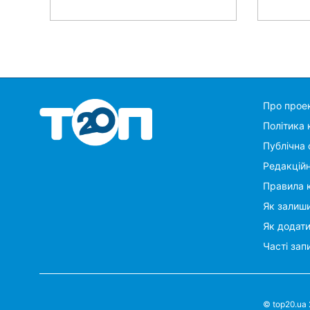
Про прое
Політика 
Публічна 
Редакцій
Правила 
Як залиши
Як додат
Часті зап
© top20.ua