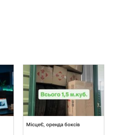
МісцеЄ, оренда боксів