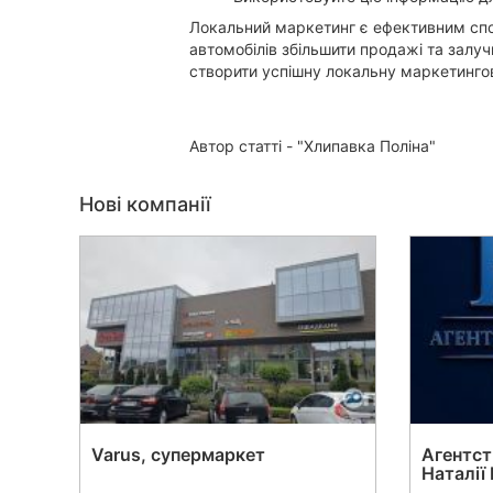
Локальний маркетинг є ефективним спо
Ужгород
автомобілів збільшити продажі та залу
створити успішну локальну маркетинго
Карпати
Автор статті - "Хлипавка Поліна"
Нові компанії
Varus, супермаркет
Агентст
Наталії 