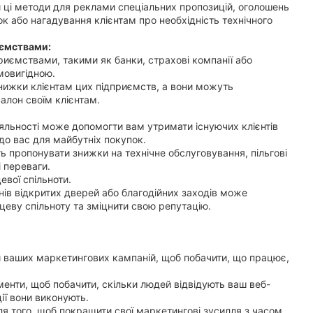
ці методи для реклами спеціальних пропозицій, оголошень
к або нагадування клієнтам про необхідність технічного
иємствами:
риємствами, такими як банки, страхові компанії або
мовигідною.
нижки клієнтам цих підприємств, а вони можуть
лон своїм клієнтам.
льності може допомогти вам утримати існуючих клієнтів
 до вас для майбутніх покупок.
 пропонувати знижки на технічне обслуговування, пільгові
 переваги.
евої спільноти.
нів відкритих дверей або благодійних заходів може
цеву спільноту та зміцнити свою репутацію.
 ваших маркетингових кампаній, щоб побачити, що працює,
менти, щоб побачити, скільки людей відвідують ваш веб-
дії вони виконують.
я того, щоб покращити свої маркетингові зусилля з часом.