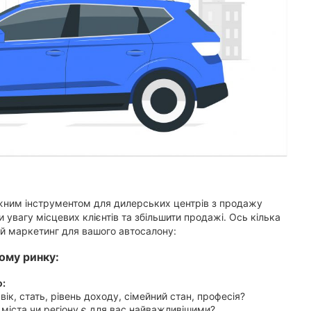
жним інструментом для дилерських центрів з продажу
и увагу місцевих клієнтів та збільшити продажі. Ось кілька
ий маркетинг для вашого автосалону:
ому ринку:
ю:
х вік, стать, рівень доходу, сімейний стан, професія?
 міста чи регіону є для вас найважливішими?