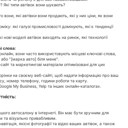
? Які типи автівок вони шукають?
то вони, які автівки вони продають, які у них ціни, як вони
міку: які галузі промисловості домінують, які є тенденції
кі нові моделі автівок виходять на ринок, які технології
і слова:
онлайн, вони часто використовують місцеві ключові слова,
" або "[марка авто] біля мене".
сайт та маркетингові матеріали оптимізовані для цих
орінки на своєму веб-сайті, щоб надати інформацію про ваш
у, номер телефону, години роботи та карту.
Google My Business, Yelp та інших онлайн-каталогах.
тність:
ашого автосалону в Інтернеті. Він має бути зручним для
м та візуально привабливим.
навігація, якісні фотографії та відео ваших автівок, а також