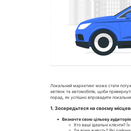
Житомир
Тернопіль
Хмельницький
Локальний маркетинг може стати поту
Рівне
автівок та автомобілів, щоби привернут
порад, як успішно впровадити локальн
1. Зосередьтеся на своєму місцев
Одеса
Визначте свою цільову аудиторі
Хто ваші ідеальні клієнти? Ї
Де вони живуть? Які райони