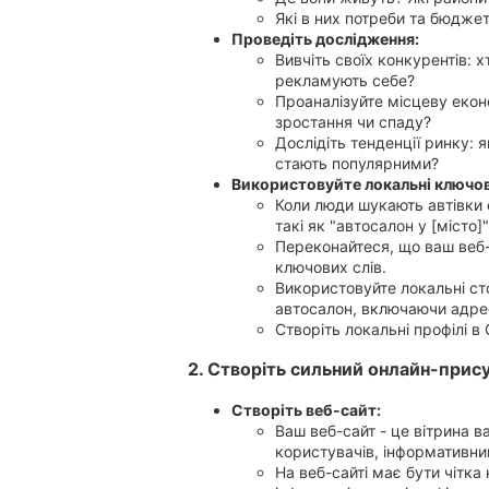
Які в них потреби та бюджет
Кропивницький
Проведіть дослідження:
Вивчіть своїх конкурентів: х
рекламують себе?
Проаналізуйте місцеву еконо
Київ
зростання чи спаду?
Дослідіть тенденції ринку: я
стають популярними?
Використовуйте локальні ключов
Коли люди шукають автівки 
Харків
такі як "автосалон у [місто]
Переконайтеся, що ваш веб-
ключових слів.
Використовуйте локальні ст
Запоріжжя
автосалон, включаючи адрес
Створіть локальні профілі в 
2. Створіть сильний онлайн-прису
Дніпро
Створіть веб-сайт:
Ваш веб-сайт - це вітрина в
користувачів, інформативни
На веб-сайті має бути чітка 
Львів