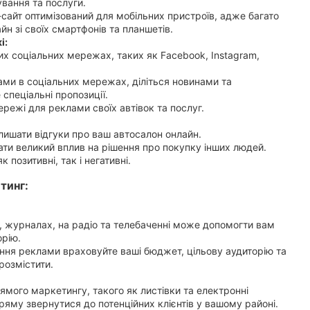
ування та послуги.
сайт оптимізований для мобільних пристроїв, адже багато
н зі своїх смартфонів та планшетів.
і:
их соціальних мережах, таких як Facebook, Instagram,
тами в соціальних мережах, діліться новинами та
спеціальні пропозиції.
режі для реклами своїх автівок та послуг.
алишати відгуки про ваш автосалон онлайн.
ати великий вплив на рішення про покупку інших людей.
к позитивні, так і негативні.
тинг:
, журналах, на радіо та телебаченні може допомогти вам
орію.
ння реклами враховуйте ваші бюджет, цільову аудиторію та
розмістити.
ямого маркетингу, такого як листівки та електронні
ряму звернутися до потенційних клієнтів у вашому районі.