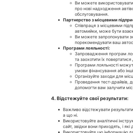
Ви можете використовувати 
про нові надходження автіво
обслуговування.
Черкаси
Партнерство з місцевими підпр
Співпраця з місцевими підп
автомийки, може бути взає
Ви можете запропонувати з
порекомендувати ваш автоса
Чернівці
Програми лояльності:
Запровадження програм лоя
та заохотити їх повертатися
Програми лояльності можуть
Суми
умови фінансування або інші
Організуйте заходи для місц
Проведення тест-драйвів, д
допомогти вам залучити міс
Івано-Франківськ
4. Відстежуйте свої результати:
Важливо відстежувати результати
а що ні.
Луцьк
Використовуйте аналітичні інстру
сайт, звідки вони приходять, і які 
Використовуйте цю інформацію дл