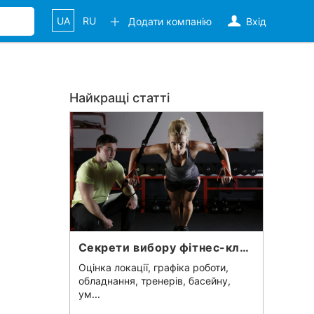
UA
RU
Додати компанію
Вхід
Найкращі статті
Секрети вибору фітнес-клубу: як знайти ідеальний залі не пошкодувати?
Оцінка локації, графіка роботи,
обладнання, тренерів, басейну,
ум...