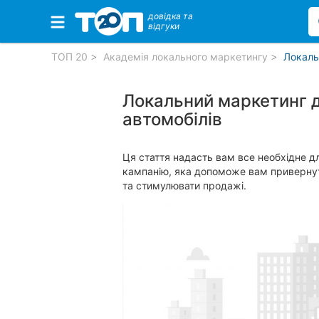
довідка та
відгуки
ТОП 20
Академія локального маркетингу
Локаль
Обрані компанії
Локальний маркетинг д
автомобілів
Популярні рубрики:
Стоматології
Ветеринарні клініки
Ця стаття надасть вам все необхідне д
Приватні клініки
кампанію, яка допоможе вам привернути
Автошколи
та стимулювати продажі.
Ресторани
Всі рубрики
Всі міста:
Вінниця