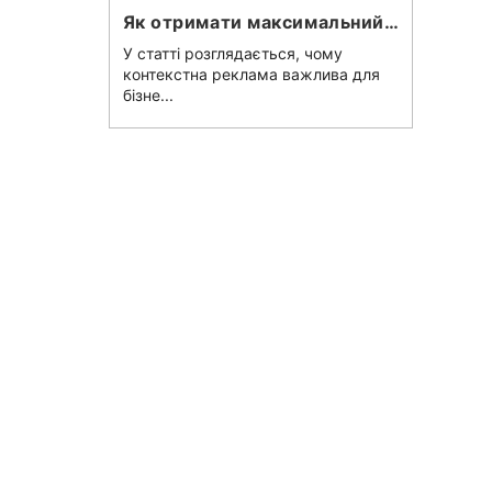
Як отримати максимальний результат від пошукової реклами Google для локального бізнесу
У статті розглядається, чому
контекстна реклама важлива для
бізне...