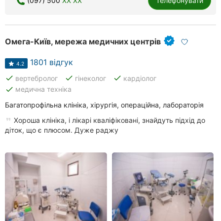
(097) 500
XX XX
Телефонувати
Омега-Київ, мережа медичних центрів
1801 відгук
4.2
done
done
done
вертебролог
гінеколог
кардіолог
done
медична техніка
Багатопрофільна клініка, хірургія, операційна, лабораторія
Хороша клініка, і лікарі кваліфіковані, знайдуть підхід до
діток, що є плюсом. Дуже раджу