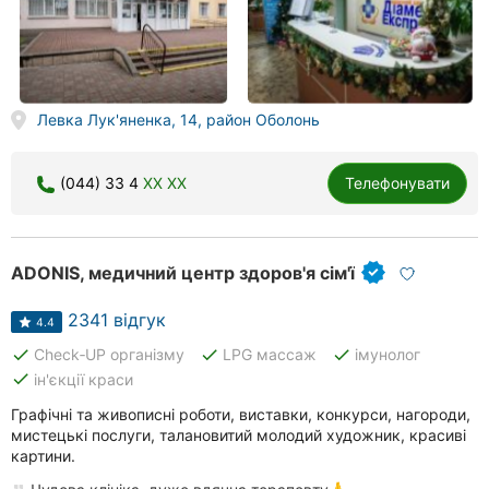
Левка Лук'яненка, 14, район Оболонь
(044) 33 4
XX XX
Телефонувати
ADONIS, медичний центр здоров'я сім'ї
2341 відгук
4.4
done
done
done
Check‑UP організму
LPG массаж
імунолог
done
ін'єкції краси
Графічні та живописні роботи, виставки, конкурси, нагороди,
мистецькі послуги, талановитий молодий художник, красиві
картини.