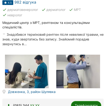
982 відгука
4.5
done
done
done
дерматовенеролог
дерматолог
МРТ
done
невролог
Медичний центр з МРТ, рентгеном та консультаціями
спеціалістів.
Знадобився терміновий рентген після невеликої травми, не
знав, куди звертатись без запису. Знайомий порадив
звернутись в...
Довженка, 3, район Шулявка
(093) 344
XX XX
Телефонувати