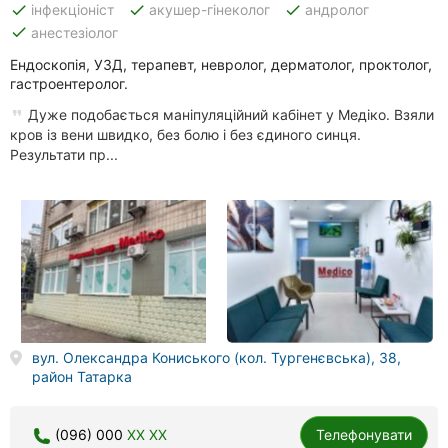
done
done
done
інфекціоніст
акушер-гінеколог
андролог
done
анестезіолог
Ендоскопія, УЗД, терапевт, невролог, дерматолог, проктолог,
гастроентеролог.
Дуже подобається маніпуляційний кабінет у Медіко. Взяли
кров із вени швидко, без болю і без єдиного синця.
Результати пр...
вул. Олександра Кониського (кол. Тургенєвська), 38,
район Татарка
(096) 000
XX XX
Телефонувати