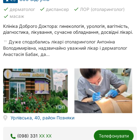
4.6
done
done
done
дерматолог
диспансер
ЛОР (отоларинголог)
done
масаж
Клініка Доброго Доктора: гинекологія, урологія, вагітність,
діагностика, лікування, сучасне обладнання, досвідні лікарі.
Дуже сподобались лікарі отоларинголог Антоніна
Володимирівна, надзвичайно уважний лікар і дерматолог
Анастасія Бабак, да...
Урлівська, 40, район Позняки
(098) 331
XX XX
Телефонувати