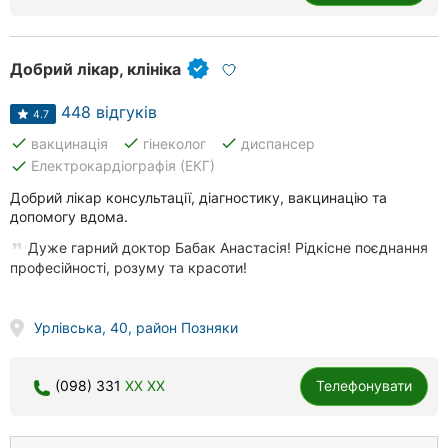
Добрий лікар, клініка
448 відгуків
4.7
done
done
done
вакцинація
гінеколог
диспансер
done
Електрокардіографія (ЕКГ)
Добрий лікар консультації, діагностику, вакцинацію та
допомогу вдома.
Дуже гарний доктор Бабак Анастасiя! Рідкісне поєднання
професійності, розуму та красоти!
Урлівська, 40, район Позняки
(098) 331
XX XX
Телефонувати