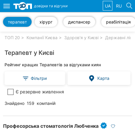
UA
RU
довідка та
відгуки
Toggle
navigation
терапевт
хірург
диспансер
реабілітація
Обрані
компанії
ТОП 20
Компанії Києва
Здоров'я у Києві
Державні лікар
Терапевт у Києві
Рейтинг кращих Терапевтів за відгуками киян
Популярні
рубрики:
Фільтри
Карта
Стоматології
Є резервне живлення
Приватні
Знайдено
159
компаній
клініки
Ветеринарні
клініки
Професорська стоматологія Любченка