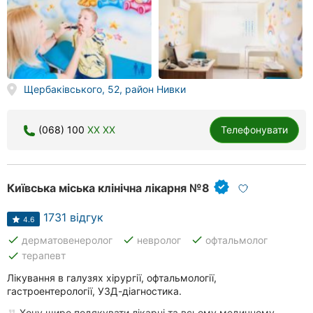
Щербаківського, 52, район Нивки
(068) 100
XX XX
Телефонувати
Київська міська клінічна лікарня №8
1731 відгук
4.6
done
done
done
дерматовенеролог
невролог
офтальмолог
done
терапевт
Лікування в галузях хірургії, офтальмології,
гастроентерології, УЗД-діагностика.
Хочу щиро подякувати лікарні та всьому медичному