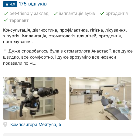
Автошколи
175 відгуків
4.9
done
done
done
pet-friendly заклад
імплантація зубів
ортодонтія
Ресторани
done
терапевт
Всі
Консультація, діагностика, профілактика, гігієна, лікування,
рубрики
хірургія, імплантація, стоматологія для дітей, ортодонтія,
протезування.
Дуже сподобалось була в стоматолога Анастасії, все дуже
швидко, все комфортно, і дуже зрозуміло все нюанси
показали по м...
Всі
міста:
Київ
Вінниця
Житомир
Композитора Мейтуса, 5
Тернопіль