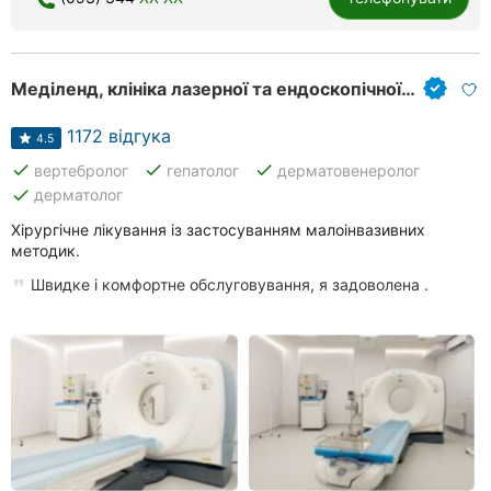
Меділенд, клініка лазерної та ендоскопічної медицини
1172 відгука
4.5
done
done
done
вертебролог
гепатолог
дерматовенеролог
done
дерматолог
Хірургічне лікування із застосуванням малоінвазивних
методик.
Швидке і комфортне обслуговування, я задоволена .