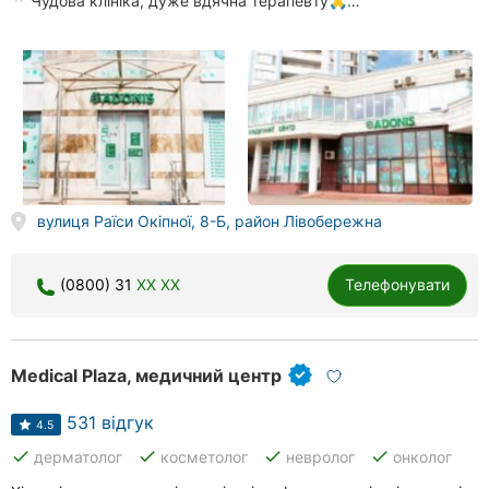
Чудова клініка, дуже вдячна терапевту🙏…
вулиця Раїси Окіпної, 8-Б, район Лівобережна
(0800) 31
XX XX
Телефонувати
Medical Plaza, медичний центр
531 відгук
4.5
done
done
done
done
дерматолог
косметолог
невролог
онколог