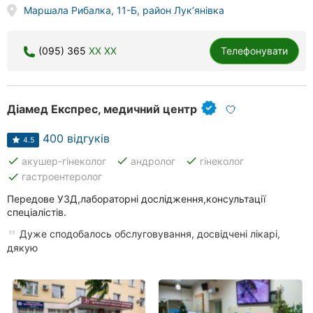
Маршала Рибалка, 11-Б, район Лук’янівка
(095) 365
XX XX
Телефонувати
Діамед Експрес, медичний центр
400 відгуків
4.5
done
done
done
акушер-гінеколог
андролог
гінеколог
done
гастроентеролог
Передове УЗД,лабораторні дослідження,консультації
спеціалістів.
Дуже сподобалось обслуговування, досвідчені лікарі,
дякую