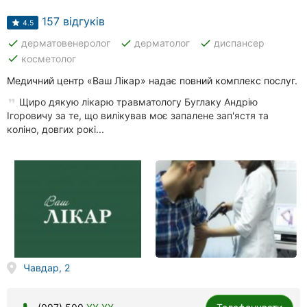
157 відгуків
4.5
done
done
done
дерматовенеролог
дерматолог
диспансер
done
косметолог
Медичний центр «Ваш Лікар» надає повний комплекс послуг.
Щиро дякую лікарю травматологу Буглаку Андрію
Ігоровичу за те, що вилікував моє запалене зап'ястя та
коліно, довгих рокі...
Чавдар, 2