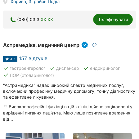
Хорива, 3, район Поділ
(080) 03 3
XX XX
Телефонувати
Астрамедіка, медичний центр
157 відгуків
4.7
done
done
done
гастроентеролог
диспансер
ендокринолог
done
ЛОР (отоларинголог)
"Астрамедика" надає широкий спектр медичних послуг,
включаючи професійну медичну допомогу, точну діагностику
та ефективне лікування.
Високопрофесійні фахівці в цій клініці дійсно зацікавлені у
вирішенні питання пацієнта. Маю лише позитивне враження
від...