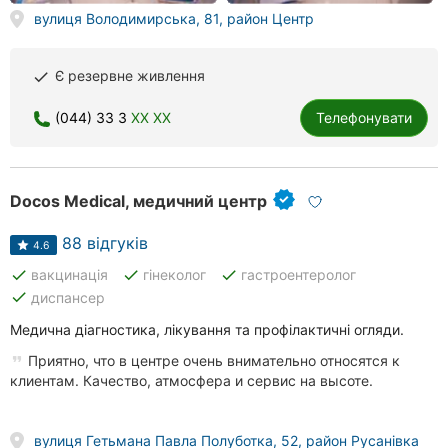
вулиця Володимирська, 81, район Центр
Є резервне живлення
done
(044) 33 3
XX XX
Телефонувати
Docos Medical, медичний центр
88 відгуків
4.6
done
done
done
вакцинація
гінеколог
гастроентеролог
done
диспансер
Медична діагностика, лікування та профілактичні огляди.
Приятно, что в центре очень внимательно относятся к
клиентам. Качество, атмосфера и сервис на высоте.
вулиця Гетьмана Павла Полуботка, 52, район Русанівка