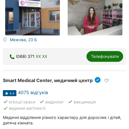
Межова, 23 Б
(068) 371
XX XX
Телефонувати
Smart Medical Center, медичний центр
4075 відгуків
4.4
done
done
done
ін'єкції краси
андролог
вакцинація
done
ведення вагітності
Медичні відділення різного характеру для дорослих і дітей,
дитяча кімната.