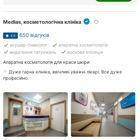
Medlas, косметологічна клініка
650 відгуків
4.6
done
done
акушер-гінеколог
апаратна косметологія
done
done
видалення татуювань
воскова епіляція
Апаратна косметологія для краси шкіри
Дуже гарна клініка, ввічливі уважні лікарі. Все дуже
професійно.