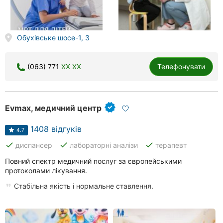
Херсон
Полтава
Обухівське шосе-1, 3
Чернігів
(063) 771
XX XX
Телефонувати
Черкаси
Чернівці
Evmax, медичний центр
Суми
1408 відгуків
4.7
Івано-
done
done
done
диспансер
лабораторні аналізи
терапевт
Франківськ
Повний спектр медичний послуг за європейськими
Луцьк
протоколами лікування.
Стабільна якість і нормальне ставлення.
Ужгород
Карпати