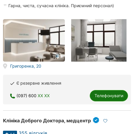
Гарна, чиста, сучасна клініка. Приємний персонал)
Григоренка, 20
Є резервне живлення
done
(097) 600
XX XX
Телефонувати
Клініка Доброго Доктора, медцентр
355 відгуків