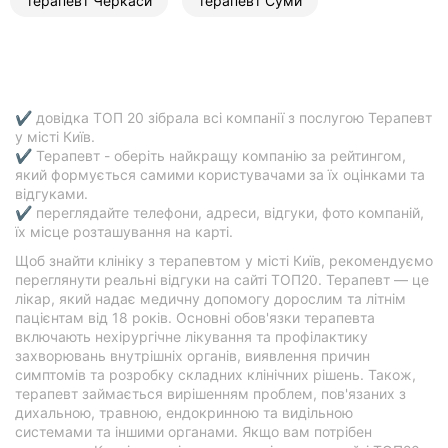
терапевт Черкаси
терапевт Суми
✔ довідка ТОП 20 зібрала всі компанії з послугою Терапевт
у місті Київ.
✔ Терапевт - оберіть найкращу компанію за рейтингом,
який формується самими користувачами за їх оцінками та
відгуками.
✔ переглядайте телефони, адреси, відгуки, фото компаній,
їх місце розташування на карті.
Щоб знайти клініку з терапевтом у місті Київ, рекомендуємо
переглянути реальні відгуки на сайті ТОП20. Терапевт — це
лікар, який надає медичну допомогу дорослим та літнім
пацієнтам від 18 років. Основні обов'язки терапевта
включають нехірургічне лікування та профілактику
захворювань внутрішніх органів, виявлення причин
симптомів та розробку складних клінічних рішень. Також,
терапевт займається вирішенням проблем, пов'язаних з
дихальною, травною, ендокринною та видільною
системами та іншими органами. Якщо вам потрібен