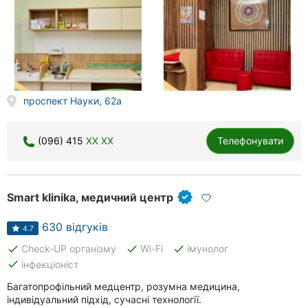
проспект Науки, 62а
(096) 415
XX XX
Телефонувати
Smart klinika, медичний центр
630 відгуків
4.7
done
done
done
Check‑UP організму
Wi-Fi
імунолог
done
інфекціоніст
Багатопрофільний медцентр, розумна медицина,
індивідуальний підхід, сучасні технології.