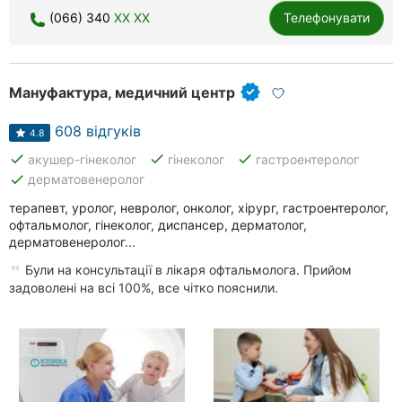
(066) 340
XX XX
Телефонувати
Хмельницький
Рівне
Мануфактура, медичний центр
Одеса
608 відгуків
Кропивницький
4.8
done
done
done
акушер-гінеколог
гінеколог
гастроентеролог
Харків
done
дерматовенеролог
терапевт, уролог, невролог, онколог, хірург, гастроентеролог,
Запоріжжя
офтальмолог, гінеколог, диспансер, дерматолог,
дерматовенеролог...
Дніпро
Були на консультації в лікаря офтальмолога. Прийом
задоволені на всі 100%, все чітко пояснили.
Львів
Кривий
Ріг
Миколаїв