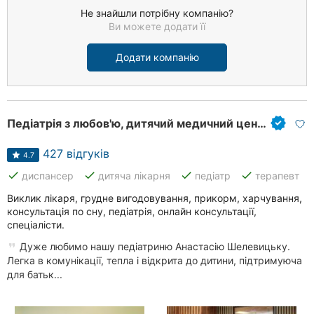
Не знайшли потрібну компанію?
Ви можете додати її
Додати компанію
Педіатрія з любов'ю, дитячий медичний центр
427 відгуків
4.7
done
done
done
done
диспансер
дитяча лікарня
педіатр
терапевт
Виклик лікаря, грудне вигодовування, прикорм, харчування,
консультація по сну, педіатрія, онлайн консультації,
спеціалісти.
Дуже любимо нашу педіатриню Анастасію Шелевицьку.
Легка в комунікації, тепла і відкрита до дитини, підтримуюча
для батьк...