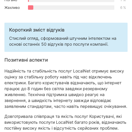
Херсон
Жахливо
6 %
Полтава
Короткий зміст відгуків
Чернігів
Стислий огляд, сформований штучним інтелектом на
основі останніх 50 відгуків про послуги компанії.
Черкаси
Чернівці
Позитивні аспекти
Суми
Надійність та стабільність послуг LocalNet отримує високу
оцінку за стабільну роботу навіть під час відключень
Івано-
електрики. Багато користувачів відзначають, що інтернет
Франківськ
працює до 8 годин без світла завдяки резервному
живленню. Технічна підтримка швидко реагує на
звернення, а швидкість інтернету завжди відповідає
Луцьк
заявленим стандартам, часто навіть перевищує очікування.
Ужгород
Довготривала співпраця та якість послуг Користувачі, які
використовують послуги LocalNet багато років, відзначають
Карпати
постійну високу якість і відсутність серйозних проблем.