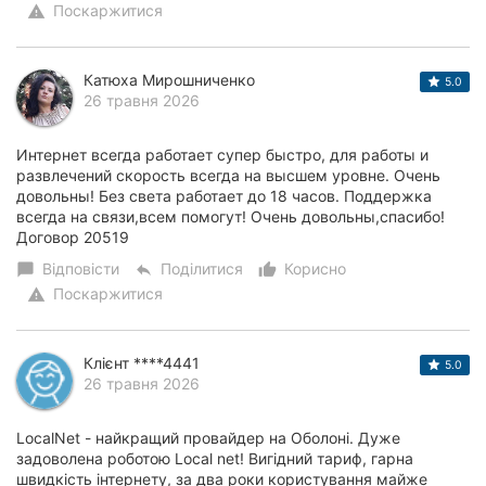
Поскаржитися
warning
Катюха Мирошниченко
5.0
26 травня 2026
Интернет всегда работает супер быстро, для работы и
развлечений скорость всегда на высшем уровне. Очень
довольны! Без света работает до 18 часов. Поддержка
всегда на связи,всем помогут! Очень довольны,спасибо!
Договор 20519
Відповісти
Поділитися
Корисно
chat_bubble
reply
thumb_up_alt
Поскаржитися
warning
Клієнт ****4441
5.0
26 травня 2026
LocalNet - найкращий провайдер на Оболоні. Дуже
задоволена роботою Local net! Вигідний тариф, гарна
швидкість інтернету, за два роки користування майже