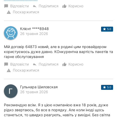
Відповісти
Поділитися
Корисно
chat_bubble
reply
thumb_up_alt
Поскаржитися
warning
Клієнт ****8948
5.0
26 травня 2026
Мій договір 64873 новий, але в родині цим провайдером
користуємось дуже давно. КОнкурентна вартість пакетів та
гарне обслуговування
Відповісти
Поділитися
Корисно
chat_bubble
reply
thumb_up_alt
Поскаржитися
warning
Гульнара Шиловская
5.0
26 травня 2026
Рекомендую всім. Я з цією компанією вже 18 років, дуже
рідко звертаюсь, бо все в порядку. Але коли іноді щось
станеться, то швидко реагують, навіть у вихідні. Без світла