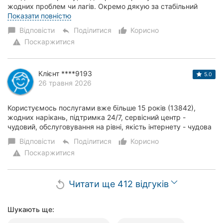
жодних проблем чи лагів. Окремо дякую за стабільний
інтернет під час відключень електроенергії -...
Показати повністю
Відповісти
Поділитися
Корисно
chat_bubble
reply
thumb_up_alt
Поскаржитися
warning
Клієнт ****9193
5.0
26 травня 2026
Користуємось послугами вже більше 15 років (13842),
жодних нарікань, підтримка 24/7, сервісний центр -
чудовий, обслуговування на рівні, якість інтернету - чудова
Відповісти
Поділитися
Корисно
chat_bubble
reply
thumb_up_alt
Поскаржитися
warning
Читати ще 412 відгуків
replay
Шукають ще: