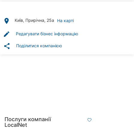
Автошколи
Ресторани
place
Київ, Прирічна, 25а
На карті
Всі
edit
Редагувати бізнес інформацію
рубрики
share
Поділитися компанією
Всі
міста:
Київ
Вінниця
Житомир
Послуги компанії
LocalNet
Тернопіль