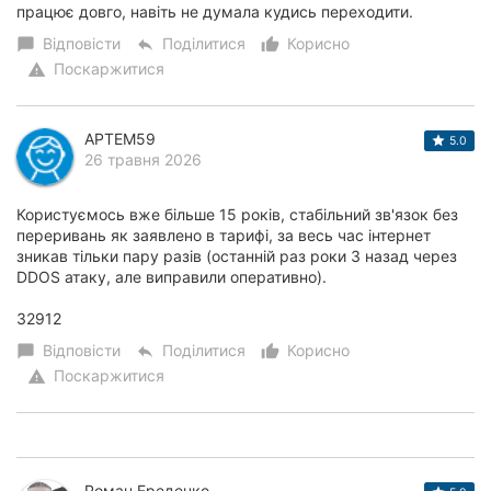
працює довго, навіть не думала кудись переходити.
Відповісти
Поділитися
Корисно
chat_bubble
reply
thumb_up_alt
Поскаржитися
warning
APTEM59
5.0
26 травня 2026
Користуємось вже більше 15 років, стабільний зв'язок без
переривань як заявлено в тарифі, за весь час інтернет
зникав тільки пару разів (останній раз роки 3 назад через
DDOS атаку, але виправили оперативно).
32912
Відповісти
Поділитися
Корисно
chat_bubble
reply
thumb_up_alt
Поскаржитися
warning
Роман Ереденко