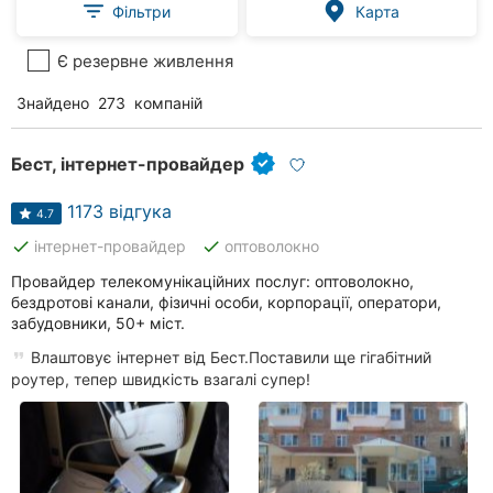
Фільтри
Карта
Є резервне живлення
Знайдено
273
компаній
Бест, інтернет-провайдер
1173 відгука
4.7
done
done
інтернет-провайдер
оптоволокно
Провайдер телекомунікаційних послуг: оптоволокно,
бездротові канали, фізичні особи, корпорації, оператори,
забудовники, 50+ міст.
Влаштовує інтернет від Бест.Поставили ще гігабітний
роутер, тепер швидкість взагалі супер!