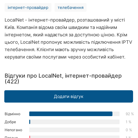
Хмельницький
інтернет-провайдер
телебачення
Рівне
LocalNet - інтернет-провайдер, розташований у місті
Київ. Компанія відома своїм швидким та надійним
Одеса
інтернетом, який надається за доступною ціною. Крім
цього, LocalNet пропонує можливість підключення IPTV
Кропивницький
телебачення. Клієнти мають зручну можливість
керувати своїми послугами через особистий кабінет.
Харків
Запоріжжя
Відгуки про LocalNet, інтернет-провайдер
(422)
Дніпро
Додати відгук
Львів
Кривий
Відмінно
92 %
Ріг
Добре
1 %
Непогано
0 %
Миколаїв
Погано
1 %