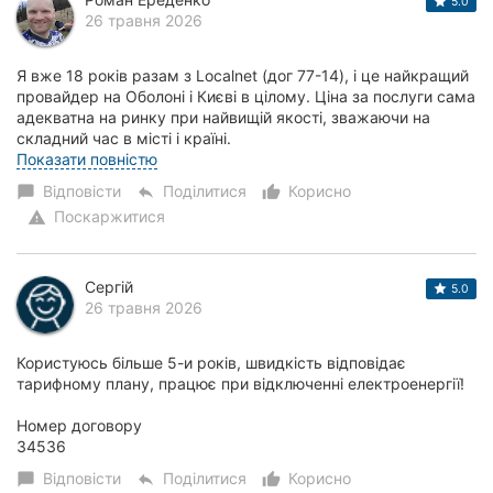
5.0
26 травня 2026
Я вже 18 років разам з Localnet (дог 77-14), і це найкращий
провайдер на Оболоні і Києві в цілому. Ціна за послуги сама
адекватна на ринку при найвищій якості, зважаючи на
складний час в місті і країні.
Постійно модернізують обладнання мережі, з п...
Показати повністю
Відповісти
Поділитися
Корисно
chat_bubble
reply
thumb_up_alt
Поскаржитися
warning
Сергій
5.0
26 травня 2026
Користуюсь більше 5-и років, швидкість відповідає
тарифному плану, працює при відключенні електроенергії!
Номер договору
34536
Відповісти
Поділитися
Корисно
chat_bubble
reply
thumb_up_alt