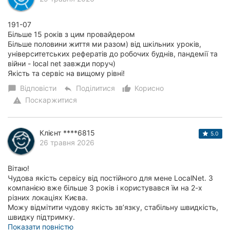
191-07
Більше 15 років з цим провайдером
Більше половини життя ми разом) від шкільних уроків,
університетських рефератів до робочих буднів, пандемії та
війни - local net завжди поруч)
Якість та сервіс на вищому рівні!
Відповісти
Поділитися
Корисно
chat_bubble
reply
thumb_up_alt
Поскаржитися
warning
Клієнт ****6815
5.0
26 травня 2026
Вітаю!
Чудова якість сервісу від постійного для мене LocalNet. З
компанією вже більше 3 років і користувався їм на 2-х
різних локаціях Києва.
Можу відмітити чудову якість звʼязку, стабільну швидкість,
швидку підтримку.
При тривалих відключеннях...
Показати повністю