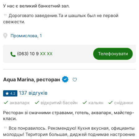
У нас є великий банкетний зал.
Дороговато заведение.Та и шашлык был не первой
свежести.
Промислова, 1
(063) 10 9
XX XX
Телефонувати
Aqua Marina, ресторан
137 відгуків
4.2
done
done
done
done
аквапарк
відкритий басейн
кальян
сніданки
Ресторан зі смачними стравами, готель, аквапарк, майстер-
класи.
Все понравилось. Рекомендую! Кухня вкусная, официанты
молодцы! Територия большая, диджей поднимае настроение