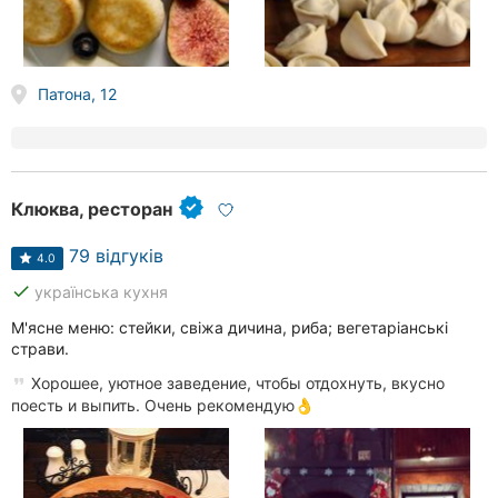
Патона, 12
Клюква, ресторан
79 відгуків
4.0
done
українська кухня
М'ясне меню: стейки, свіжа дичина, риба; вегетаріанські
страви.
Хорошее, уютное заведение, чтобы отдохнуть, вкусно
поесть и выпить. Очень рекомендую👌