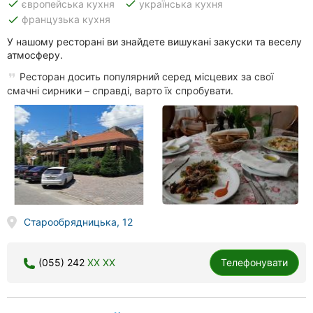
done
done
європейська кухня
українська кухня
done
французька кухня
У нашому ресторані ви знайдете вишукані закуски та веселу
атмосферу.
Ресторан досить популярний серед місцевих за свої
смачні сирники – справді, варто їх спробувати.
Старообрядницька, 12
(055) 242
XX XX
Телефонувати