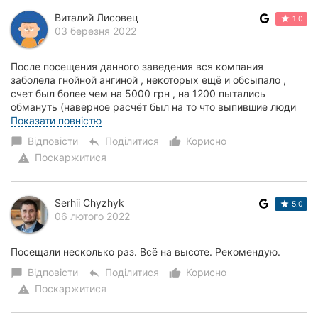
Виталий Лисовец
1.0
03 березня 2022
После посещения данного заведения вся компания
заболела гнойной ангиной , некоторых ещё и обсыпало ,
счет был более чем на 5000 грн , на 1200 пытались
обмануть (наверное расчёт был на то что выпившие люди
не заметят что в чеке присутствует то , что...
Показати повністю
Відповісти
Поділитися
Корисно
chat_bubble
reply
thumb_up_alt
Поскаржитися
warning
Serhii Chyzhyk
5.0
06 лютого 2022
Посещали несколько раз. Всё на высоте. Рекомендую.
Відповісти
Поділитися
Корисно
chat_bubble
reply
thumb_up_alt
Поскаржитися
warning