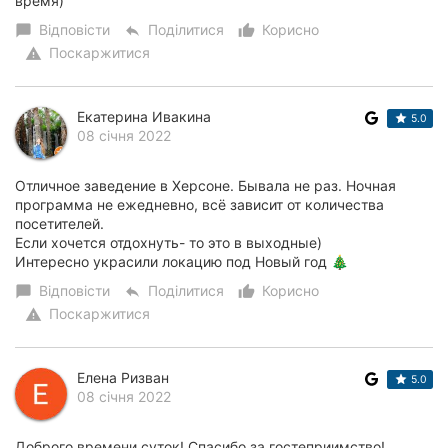
время)
Відповісти
Поділитися
Корисно
chat_bubble
reply
thumb_up_alt
Поскаржитися
warning
Екатерина Ивакина
5.0
08 січня 2022
Отличное заведение в Херсоне. Бывала не раз. Ночная
программа не ежедневно, всё зависит от количества
посетителей.
Если хочется отдохнуть- то это в выходные)
Интересно украсили локацию под Новый год 🎄
Відповісти
Поділитися
Корисно
chat_bubble
reply
thumb_up_alt
Поскаржитися
warning
Елена Ризван
5.0
08 січня 2022
Доброго времени суток! Спасибо за гостеприимство!