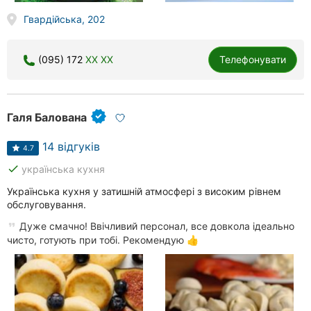
Гвардійська, 202
(095) 172
XX XX
Телефонувати
Галя Балована
14 відгуків
4.7
done
українська кухня
Українська кухня у затишній атмосфері з високим рівнем
обслуговування.
Дуже смачно! Ввічливий персонал, все довкола ідеально
чисто, готують при тобі. Рекомендую 👍