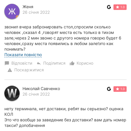
Женя
1.0
26 січня 2022
звонил вчера забронировать стол,спросили сколько
человек ,сказал 4 ,говорят места есть только в тихом
зале,через 2 мин звоню с другого номера говорю будет 6
человек,сразу места появились в любом зале!это как
понимать?
потом был конфликт с охраной ,и...
Показати повністю
Відповісти
Поділитися
Корисно
chat_bubble
reply
thumb_up_alt
Поскаржитися
warning
Николай Савченко
1.0
26 січня 2022
нету терминала, нет доставки, ребят вы серьезно? оценка
КОЛ
Это что вообще за заведение без доставки? вам дать номер
такси? допобачення