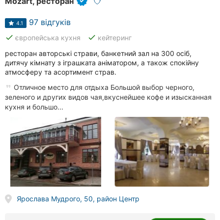
Mozart, ресторан
97 відгуків
4.1
done
done
європейська кухня
кейтеринг
ресторан авторські страви, банкетний зал на 300 осіб,
дитячу кімнату з іграшката аніматором, а також спокійну
атмосферу та асортимент страв.
Отличное место для отдыха Большой выбор черного,
зеленого и других видов чая,вкуснейшее кофе и изысканная
кухня и большо...
Ярослава Мудрого, 50, район Центр