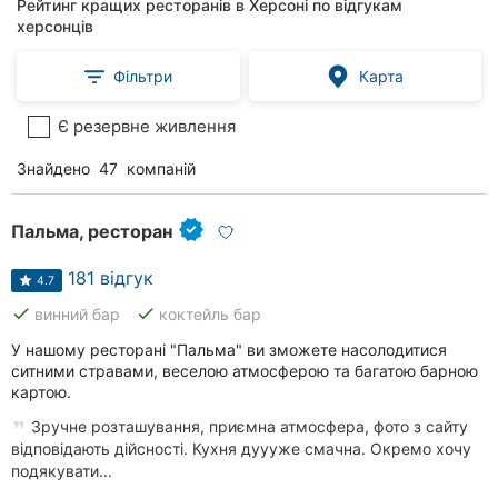
Рейтинг кращих ресторанів в Херсоні по відгукам
херсонців
Фільтри
Карта
Є резервне живлення
Знайдено
47
компаній
Пальма, ресторан
181 відгук
4.7
done
done
винний бар
коктейль бар
У нашому ресторані "Пальма" ви зможете насолодитися
ситними стравами, веселою атмосферою та багатою барною
картою.
Зручне розташування, приємна атмосфера, фото з сайту
відповідають дійсності. Кухня дуууже смачна. Окремо хочу
подякувати...