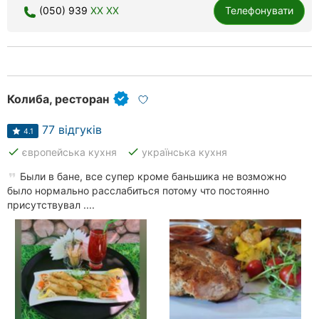
(050) 939
XX XX
Телефонувати
Колиба, ресторан
77 відгуків
4.1
done
done
європейська кухня
українська кухня
Были в бане, все супер кроме баньшика не возможно
было нормально расслабиться потому что постоянно
присутствувал ....