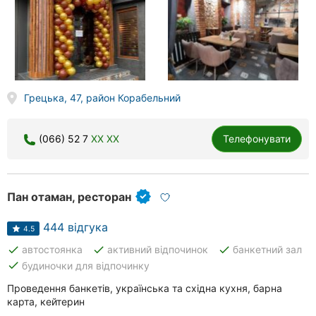
Грецька, 47, район Корабельний
(066) 52 7
XX XX
Телефонувати
Пан отаман, ресторан
444 відгука
4.5
done
done
done
автостоянка
активний відпочинок
банкетний зал
done
будиночки для відпочинку
Проведення банкетів, українська та східна кухня, барна
карта, кейтерин