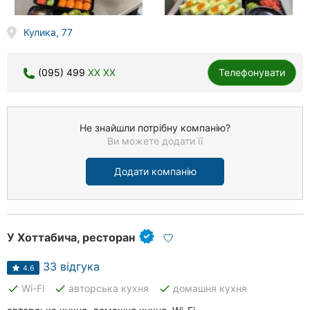
Кулика, 77
(095) 499
XX XX
Телефонувати
Не знайшли потрібну компанію?
Ви можете додати її
Додати компанію
У Хоттабича, ресторан
33 відгука
4.6
done
done
done
Wi-Fi
авторська кухня
домашня кухня