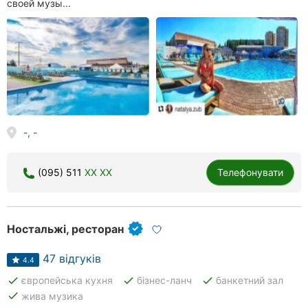
своей музы...
-, -
(095) 511
XX XX
Телефонувати
Ностальжі, ресторан
47 відгуків
4.4
done
done
done
європейська кухня
бізнес-ланч
банкетний зал
done
жива музика