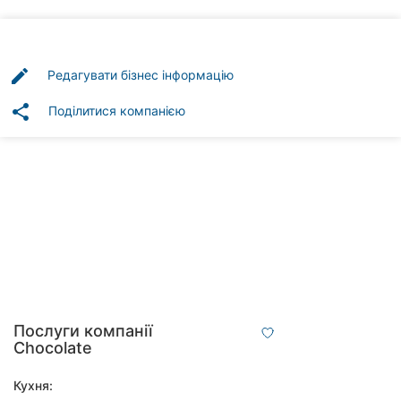
Автошколи
Ресторани
edit
Редагувати бізнес інформацію
Всі
рубрики
share
Поділитися компанією
Всі
міста:
Херсон
Вінниця
Послуги компанії
Житомир
Chocolate
Тернопіль
Кухня: