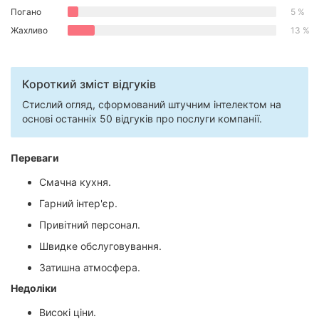
Погано
5 %
Миколаїв
Жахливо
13 %
Полтава
Чернігів
Короткий зміст відгуків
Стислий огляд, сформований штучним інтелектом на
Черкаси
основі останніх 50 відгуків про послуги компанії.
Чернівці
Переваги
Суми
Смачна кухня.
Івано-
Гарний інтер'єр.
Франківськ
Привітний персонал.
Луцьк
Швидке обслуговування.
Затишна атмосфера.
Ужгород
Недоліки
Карпати
Високі ціни.