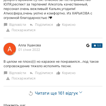
ЮЛЯ,респект за терпение! Алкоголь качественный,
персонал очень вежливый! Кальян,угодили!
Атмосфера,очень уютно и комфортно. Из ХАРЬКОВА с
огромной благодарностью !♥️
Відповісти
Поділитися
Корисно
chat_bubble
reply
thumb_up_alt
Поскаржитися
warning
Алла Ушакова
5.0
01 січня 2022
В целом не плохо))) но караоке не понравился...под такое
сопровождение тяжело исполнять песни.
Відповісти
Поділитися
Корисно
chat_bubble
reply
thumb_up_alt
Поскаржитися
warning
Читати ще 161 відгук
replay
Шукають ще: