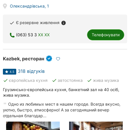
Олександрівська, 1
Є резервне живлення
done
info
(063) 53 3
XX XX
Телефонувати
Kazbek, ресторан
318 відгуків
4.5
done
done
done
європейська кухня
автостоянка
жива музика
Грузинсько-європейська кухня, банкетний зал на 40 осіб,
жива музика.
Одно из любимых мест в нашем городе. Всегда вкусно,
уютно, быстро, атмосферно! А за сегодняшний вечер
отдельная благодар...