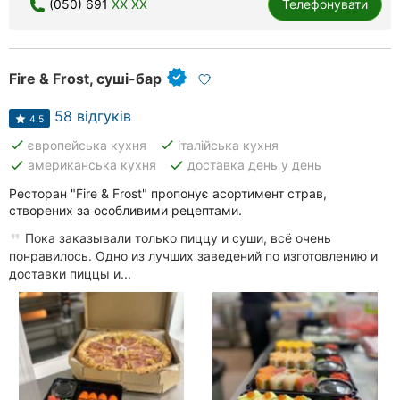
(050) 691
XX XX
Телефонувати
Fire & Frost, суші-бар
58 відгуків
4.5
done
done
європейська кухня
італійська кухня
done
done
американська кухня
доставка день у день
Ресторан "Fire & Frost" пропонує асортимент страв,
створених за особливими рецептами.
Пока заказывали только пиццу и суши, всё очень
понравилось. Одно из лучших заведений по изготовлению и
доставки пиццы и...