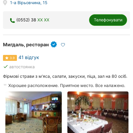
1-а Вірьовчина, 15
(0552) 38
XX XX
Телефонувати
Мигдаль, ресторан
41 відгук
3.9
done
автостоянка
Фірмові страви з м'яса, салати, закуски, піца, зал на 80 осіб.
Хорошее расположение. Приятное место. Все налажено.