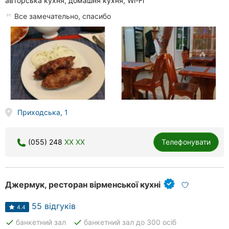
авторська кухня, домашня кухня, Wi-Fi
Все замечательно, спасибо
Приходська, 1
(055) 248
XX XX
Телефонувати
Джермук, ресторан вірменської кухні
55 відгуків
4.4
done
done
банкетний зал
банкетний зал до 300 осіб