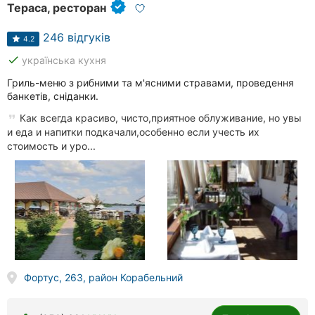
Тераса, ресторан
246 відгуків
4.2
done
українська кухня
Гриль-меню з рибними та м'ясними стравами, проведення
банкетів, сніданки.
Как всегда красиво, чисто,приятное облуживание, но увы
и еда и напитки подкачали,особенно если учесть их
стоимость и уро...
Фортус, 263, район Корабельний