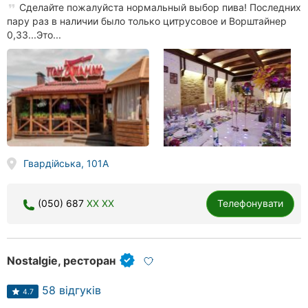
Сделайте пожалуйста нормальный выбор пива! Последних
пару раз в наличии было только цитрусовое и Ворштайнер
0,33...Это...
Гвардiйськa, 101А
(050) 687
XX XX
Телефонувати
Nostalgie, ресторан
58 відгуків
4.7