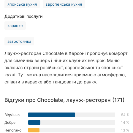
японська кухня
європейська кухня
Хмельницький
Додаткові послуги:
Рівне
караоке
Одеса
автостоянка
Кропивницький
Лаунж-ресторан Chocolate в Херсоні пропонує комфорт
Київ
для сімейних вечерь і нічних клубних вечірок. Меню
включає страви російської, європейської та японської
Харків
кухні. Тут можна насолодитися приємною атмосферою,
співати в караоке або танцювати до ранку.
Запоріжжя
Дніпро
Відгуки про Chocolate, лаунж-ресторан (171)
Львів
Відмінно
54 %
Кривий
Добре
14 %
Ріг
Непогано
13 %