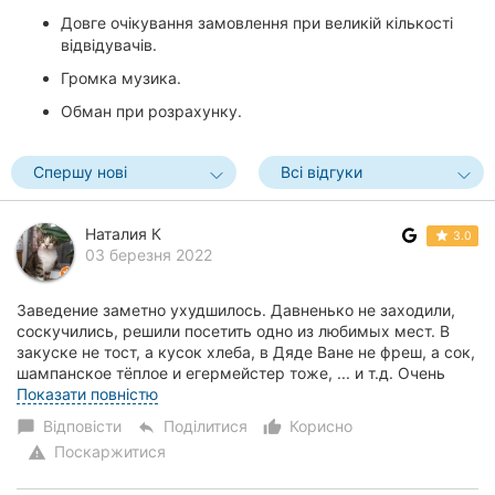
Довге очікування замовлення при великій кількості
відвідувачів.
Громка музика.
Обман при розрахунку.
Спершу нові
Всі відгуки
Наталия К
3.0
03 березня 2022
Заведение заметно ухудшилось. Давненько не заходили,
соскучились, решили посетить одно из любимых мест. В
закуске не тост, а кусок хлеба, в Дяде Ване не фреш, а сок,
шампанское тёплое и егермейстер тоже, ... и т.д. Очень
заметно, что претензии остали...
Показати повністю
Відповісти
Поділитися
Корисно
chat_bubble
reply
thumb_up_alt
Поскаржитися
warning