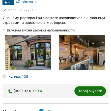
40 відгуків
4.4
done
морська кухня
У нашому ресторані ви зможете насолодитися вишуканими
стравами та приємною атмосферою.
Вкусная кухня рыбной направленности.
Кулика, 108
(099) 32 0
XX XX
Телефонувати