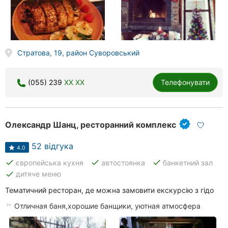
Стратова, 19, район Суворовський
(055) 239
XX XX
Телефонувати
Олександр Шанц, ресторанний комплекс
52 відгука
4.0
done
done
done
європейська кухня
автостоянка
банкетний зал
done
дитяче меню
Тематичний ресторан, де можна замовити екскурсію з гідо
Отличная баня,хорошие банщики, уютная атмосфера