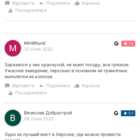
Відповісти
Поділитися
Корисно
chat_bubble
reply
thumb_up_alt
Поскаржитися
warning
MrHillhurst
1.0
12 січня 2022
Заразился у них краснухой, не моют посуду, все грязное.
Ужасное заведение, персонал в основном не грамотные
малолетки из колхоза.
Відповісти
Поділитися
Корисно
chat_bubble
reply
thumb_up_alt
Поскаржитися
warning
Вячеслав Добрострой
5.0
08 січня 2022
Одно из лучший мест в Херсоне, где можно провести