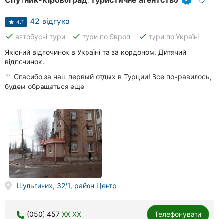
Спутник-Кіровоград, туристичне агентство
42 відгука
4.7
done
done
done
автобусні тури
тури по Європі
тури по Україні
Якісний відпочинок в Україні та за кордоном. Дитячий
відпочинок.
Спасибо за наш первый отдых в Турции! Все понравилось,
будем обращаться еще
Шульгиних, 32/1, район Центр
(050) 457
XX XX
Телефонувати