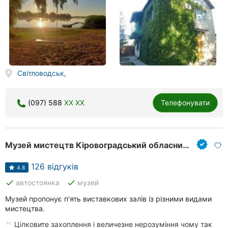
Світловодськ,
(097) 588
XX XX
Телефонувати
Музей мистецтв Кіровоградський обласний художній музей
126 відгуків
4.8
done
done
автостоянка
музей
Музей пропонує п'ять виставкових залів із різними видами
мистецтва.
Цілковите захоплення і величезне нерозуміння чому так