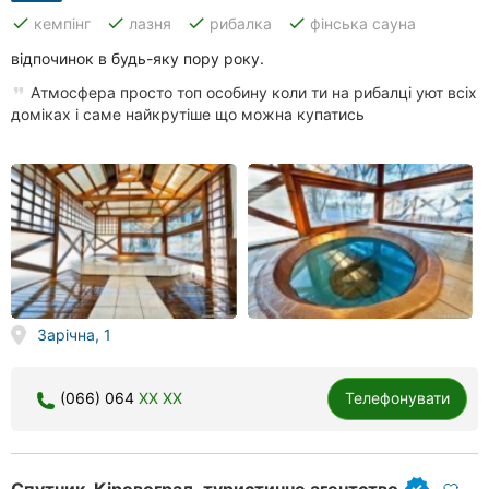
done
done
done
done
кемпінг
лазня
рибалка
фінська сауна
відпочинок в будь-яку пору року.
Атмосфера просто топ особину коли ти на рибалці уют всіх
доміках і саме найкрутіше що можна купатись
Зарічна, 1
(066) 064
XX XX
Телефонувати