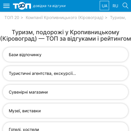
UA
RU
довідка та
відгуки
Toggle
navigation
ТОП 20
Компанії Кропивницького (Кіровоград)
Туризм, п
Обрані
Туризм, подорожі у Кропивницькому
компанії
(Кіровоград) — ТОП за відгуками і рейтингом
Бази відпочинку
Популярні
рубрики:
Туристичні агентства, екскурсії...
Стоматології
Сувенірні магазини
Приватні
клініки
Музеї, виставки
Ветеринарні
клініки
Готелі, хостели