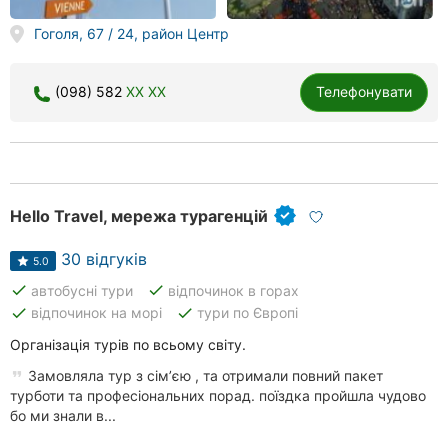
Гоголя, 67 / 24, район Центр
(098) 582
XX XX
Телефонувати
Hello Travel, мережа турагенцій
30 відгуків
5.0
done
done
автобусні тури
відпочинок в горах
done
done
відпочинок на морі
тури по Європі
Організація турів по всьому світу.
Замовляла тур з сімʼєю , та отримали повний пакет
турботи та професіональних порад. поїздка пройшла чудово
бо ми знали в...