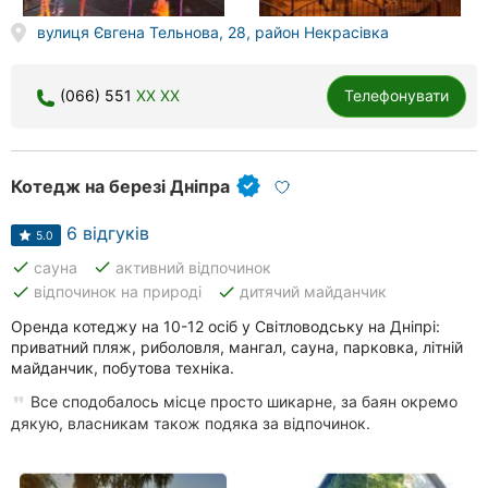
вулиця Євгена Тельнова, 28, район Некрасівка
(066) 551
XX XX
Телефонувати
Котедж на березі Дніпра
6 відгуків
5.0
done
done
сауна
активний відпочинок
done
done
відпочинок на природі
дитячий майданчик
Оренда котеджу на 10-12 осіб у Світловодську на Дніпрі:
приватний пляж, риболовля, мангал, сауна, парковка, літній
майданчик, побутова техніка.
Все сподобалось місце просто шикарне, за баян окремо
дякую, власникам також подяка за відпочинок.