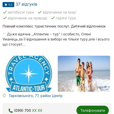
37 відгуків
5.0
done
done
автобусні тури
відпочинок на морі
done
done
відпочинок на природі
гарячі тури
Повний комплекс туристичних послуг. Дитячий відпочинок
Дуже вдячна ,,Атлантик - тур" і особисто, Олені
Уманець,за її відношення в виборі не тільки туру,але і всього
що стосует...
Тарковського, 77, район Центр
(099) 700
XX XX
Телефонувати