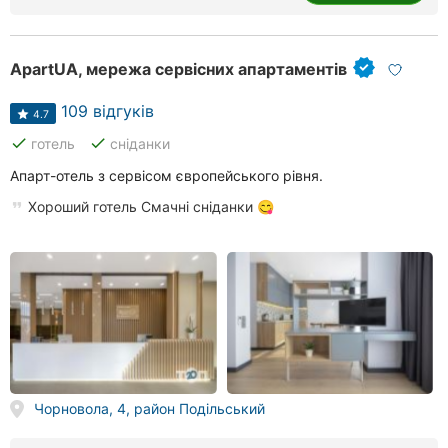
ApartUA, мережа сервісних апартаментів
109 відгуків
4.7
done
done
готель
сніданки
Апарт-отель з сервісом європейського рівня.
Хороший готель Смачні сніданки 😋
Чорновола, 4, район Подільський