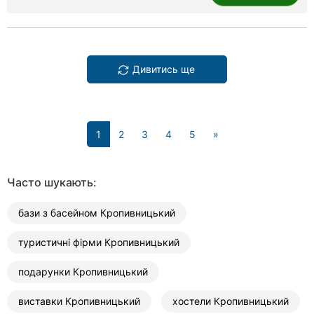
Дивитись ще
(current)
1
2
3
4
5
»
Часто шукають:
бази з басейном Кропивницький
туристичні фірми Кропивницький
подарунки Кропивницький
виставки Кропивницький
хостели Кропивницький