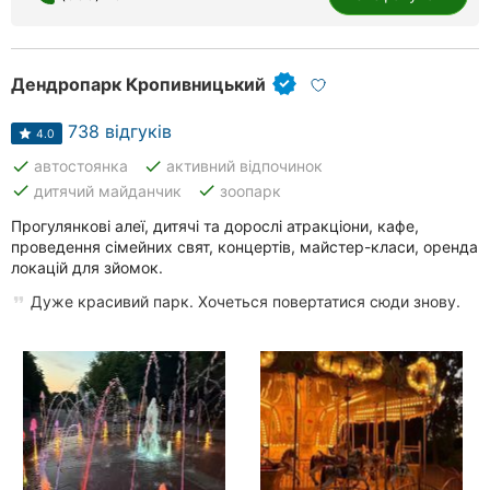
Дендропарк Кропивницький
738 відгуків
4.0
done
done
автостоянка
активний відпочинок
done
done
дитячий майданчик
зоопарк
Прогулянкові алеї, дитячі та дорослі атракціони, кафе,
проведення сімейних свят, концертів, майстер-класи, оренда
локацій для зйомок.
Дуже красивий парк. Хочеться повертатися сюди знову.