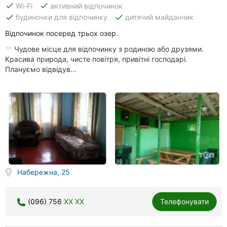
done
done
Wi-Fi
активний відпочинок
done
done
будиночки для відпочинку
дитячий майданчик
Відпочинок посеред трьох озер.
Чудове місце для відпочинку з родиною або друзями.
Красива природа, чисте повітря, привітні господарі.
Плануємо відвідув...
Набережна, 25
(096) 756
XX XX
Телефонувати