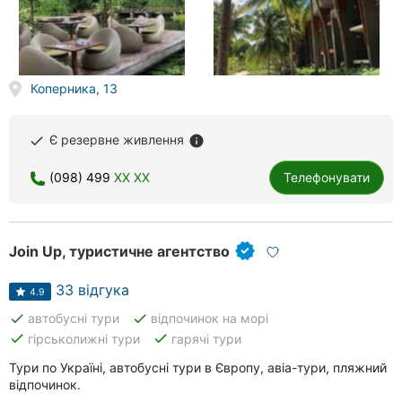
Коперника, 13
Є резервне живлення
done
info
(098) 499
XX XX
Телефонувати
Join Up, туристичне агентство
33 відгука
4.9
done
done
автобусні тури
відпочинок на морі
done
done
гірськолижні тури
гарячі тури
Тури по Україні, автобусні тури в Європу, авіа-тури, пляжний
відпочинок.