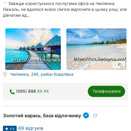
Завжди користуємося послугами офіса на Чміленка.
Нажаль, не вдалося всією сім'єю відпочити в цьому році, але
дівчатам вд...
Чміленка, 24б, район Ковалівка
(095) 898
XX XX
Телефонувати
Золотий карась, база відпочинку
69 відгуків
4.6