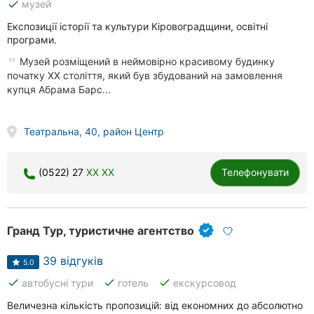
done
музей
Експозиції історії та культури Кіровоградщини, освітні
програми.
Музей розміщений в неймовірно красивому будинку
початку ХХ століття, який був збудований на замовлення
купця Абрама Барс...
Театральна, 40, район Центр
(0522) 27
XX XX
Телефонувати
Гранд Тур, туристичне агентство
39 відгуків
5.0
done
done
done
автобусні тури
готель
екскурсовод
Величезна кількість пропозицій: від економних до абсолютно