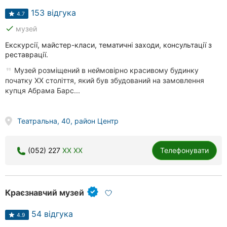
153 відгука
4.7
done
музей
Екскурсії, майстер-класи, тематичні заходи, консультації з
реставрації.
Музей розміщений в неймовірно красивому будинку
початку ХХ століття, який був збудований на замовлення
купця Абрама Барс...
Театральна, 40, район Центр
(052) 227
XX XX
Телефонувати
Краєзнавчий музей
54 відгука
4.9