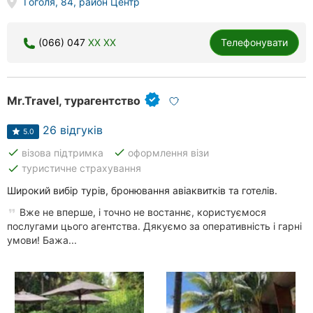
Гоголя, 84, район Центр
(066) 047
XX XX
Телефонувати
Mr.Travel, турагентство
26 відгуків
5.0
done
done
візова підтримка
оформлення візи
done
туристичне страхування
Широкий вибір турів, бронювання авіаквитків та готелів.
Вже не вперше, і точно не востаннє, користуємося
послугами цього агентства. Дякуємо за оперативність і гарні
умови! Бажа...