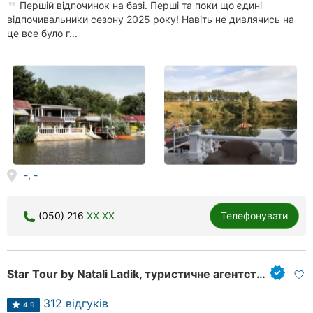
Першій відпочинок на базі. Перші та поки що єдині
Херсон
відпочивальники сезону 2025 року! Навіть не дивлячись на
це все було г...
Полтава
Чернігів
Черкаси
Чернівці
Суми
-, -
Івано-
Франківськ
(050) 216
XX XX
Телефонувати
Луцьк
Ужгород
Star Tour by Natali Ladik, туристичне агентство
Карпати
312 відгуків
4.9