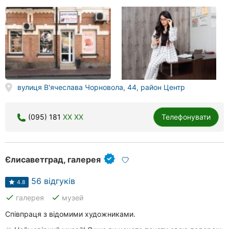
вулиця В'ячеслава Чорновола, 44, район Центр
(095) 181
XX XX
Телефонувати
Єлисаветград, галерея
56 відгуків
4.8
done
done
галерея
музей
Співпраця з відомими художниками.