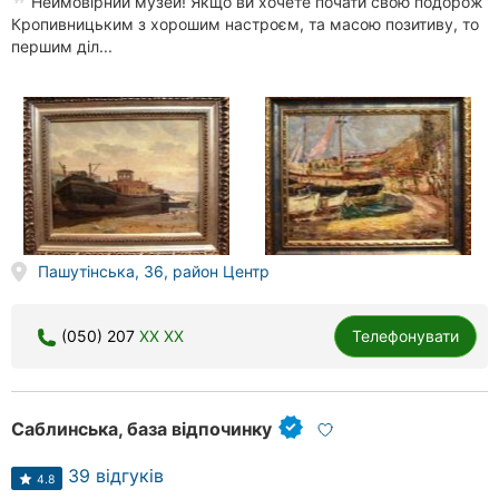
Неймовірний музей! Якщо ви хочете почати свою подорож
Кропивницьким з хорошим настроєм, та масою позитиву, то
першим діл...
Пашутінська, 36, район Центр
(050) 207
XX XX
Телефонувати
Саблинська, база відпочинку
39 відгуків
4.8