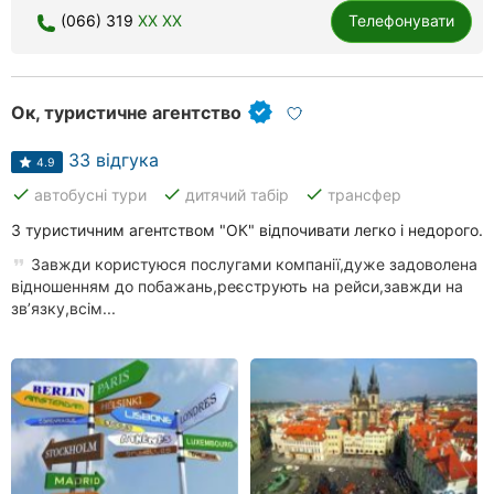
(066) 319
XX XX
Телефонувати
Ок, туристичне агентство
33 відгука
4.9
done
done
done
автобусні тури
дитячий табір
трансфер
З туристичним агентством "ОК" відпочивати легко і недорого.
Завжди користуюся послугами компанії,дуже задоволена
відношенням до побажань,реєструють на рейси,завжди на
звʼязку,всім...