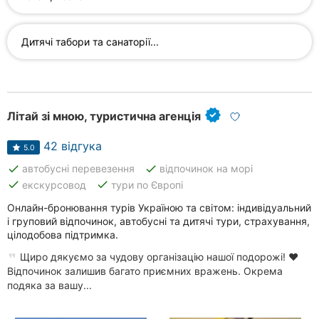
Автошколи
Ресторани
Дитячі табори та санаторії...
Всі
рубрики
Літай зі мною, туристична агенція
42 відгука
5.0
done
done
автобусні перевезення
відпочинок на морі
Всі
міста:
done
done
екскурсовод
тури по Європі
Онлайн-бронювання турів Україною та світом: індивідуальний
Кропивницький
і груповий відпочинок, автобусні та дитячі тури, страхування,
цілодобова підтримка.
Вінниця
Щиро дякуємо за чудову організацію нашої подорожі! ❤️
Відпочинок залишив багато приємних вражень. Окрема
Житомир
подяка за вашу...
Тернопіль