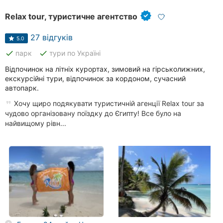
Relax tour, туристичне агентство
27 відгуків
5.0
done
done
парк
тури по Україні
Відпочинок на літніх курортах, зимовий на гірськолижних,
екскурсійні тури, відпочинок за кордоном, сучасний
автопарк.
Хочу щиро подякувати туристичній агенції Relax tour за
чудово організовану поїздку до Єгипту! Все було на
найвищому рівн...