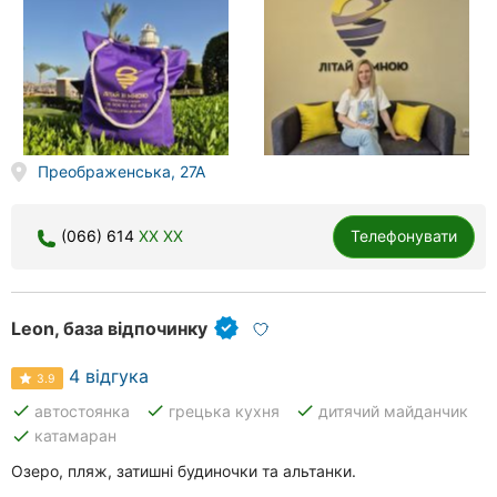
Хмельницький
Рівне
Одеса
Київ
Преображенська, 27А
Харків
(066) 614
XX XX
Телефонувати
Запоріжжя
Дніпро
Leon, база відпочинку
Львів
4 відгука
3.9
Кривий
done
done
done
автостоянка
грецька кухня
дитячий майданчик
Ріг
done
катамаран
Озеро, пляж, затишні будиночки та альтанки.
Миколаїв