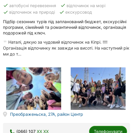
done
done
автобусні перевезення
відпочинок на морі
done
done
відпочинок на природі
екскурсовод
Підбір сезонних турів під запланований бюджет, екскурсійні
програми, сімейний та романтичний відпочинок, організація
подорожей під ключ.
Наталі, дякую за чудовий відпочинок на Кіпрі. !!!!
Організація відпочинку як завжди на висоті. На наступний рік
ми до т...
Преображеньска, 27А, район Центр
(066) 107
XX XX
Телефонувати