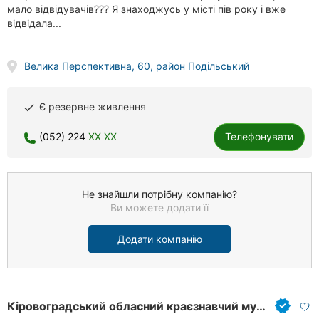
мало відвідувачів??? Я знаходжусь у місті пів року і вже
відвідала...
Велика Перспективна, 60, район Подільський
Є резервне живлення
done
(052) 224
XX XX
Телефонувати
Не знайшли потрібну компанію?
Ви можете додати її
Додати компанію
Кіровоградський обласний краєзнавчий музей