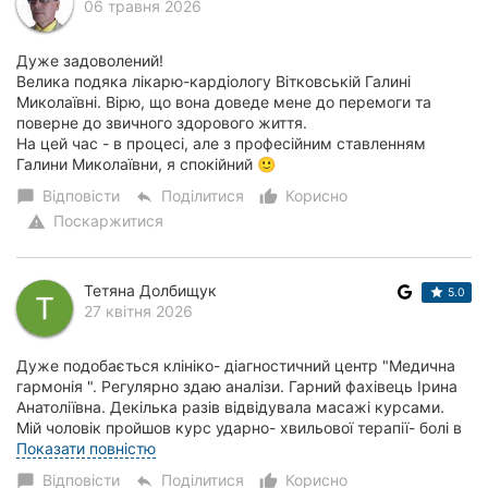
06 травня 2026
Дуже задоволений!
Велика подяка лікарю-кардіологу Вітковській Галині
Миколаївні. Вірю, що вона доведе мене до перемоги та
поверне до звичного здорового життя.
На цей час - в процесі, але з професійним ставленням
Галини Миколаївни, я спокійний 🙂
Відповісти
Поділитися
Корисно
chat_bubble
reply
thumb_up_alt
Поскаржитися
warning
Тетяна Долбищук
5.0
27 квітня 2026
Дуже подобається клініко- діагностичний центр "Медична
гармонія ". Регулярно здаю аналізи. Гарний фахівець Ірина
Анатоліївна. Декілька разів відвідувала масажі курсами.
Мій чоловік пройшов курс ударно- хвильової терапії- болі в
спині. В мене...
Показати повністю
Відповісти
Поділитися
Корисно
chat_bubble
reply
thumb_up_alt