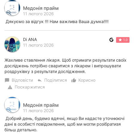
Медонія прайм
11 лютого 2026
Дякуємо за відгук !!! Нам важлива Ваша думка!!!!
Di ANA
1.0
11 лютого 2026
Жахливе ставлення лікаря. Щоб отримати результати своїх
досліджень потрібно сваритися з лікарем і випрошувати
роздруківку з результати дослідження.
Відповісти
Поділитися
Корисно
chat_bubble
reply
thumb_up_alt
Поскаржитися
warning
Медонія прайм
11 лютого 2026
Добрий день, будемо вдячні, якщо Ви надасте уточнюючі
дані в особисті повідомлення, щоб ми могли розібратизя
більш детально.