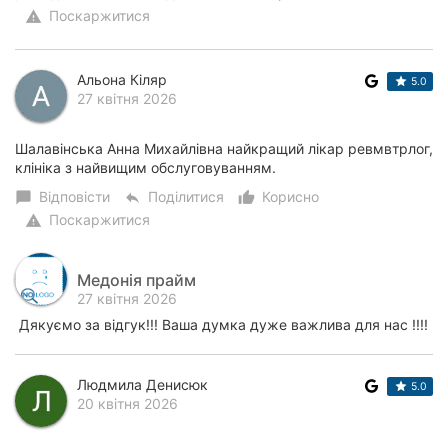
Поскаржитися
warning
Альона Кіляр
5.0
27 квітня 2026
Шалавінська Анна Михайлівна найкращий лікар ревмвтрлог,
клініка з найвищим обслуговуванням.
Відповісти
Поділитися
Корисно
chat_bubble
reply
thumb_up_alt
Поскаржитися
warning
Медонія прайм
27 квітня 2026
Дякуємо за відгук!!! Ваша думка дуже важлива для нас !!!!
Людмила Денисюк
5.0
20 квітня 2026