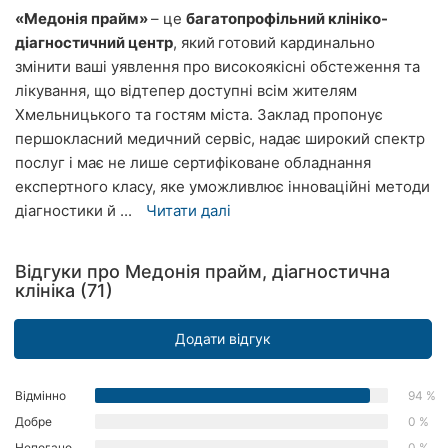
«Медонія прайм»
– це
багатопрофільний клініко-
Херсон
діагностичний центр
, який
готовий кардинально
Полтава
змінити ваші уявлення про високоякісні обстеження та
лікування, що відтепер доступні всім жителям
Чернігів
Хмельницького та гостям міста. Заклад пропонує
першокласний медичний сервіс, надає широкий спектр
Черкаси
послуг і має не лише сертифіковане обладнання
експертного класу, яке уможливлює інноваційні методи
Чернівці
діагностики й ...
Читати далі
Суми
Відгуки про Медонія прайм, діагностична
Івано-
клініка (71)
Франківськ
Додати відгук
Луцьк
Ужгород
Відмінно
94 %
Добре
0 %
Карпати
Непогано
0 %