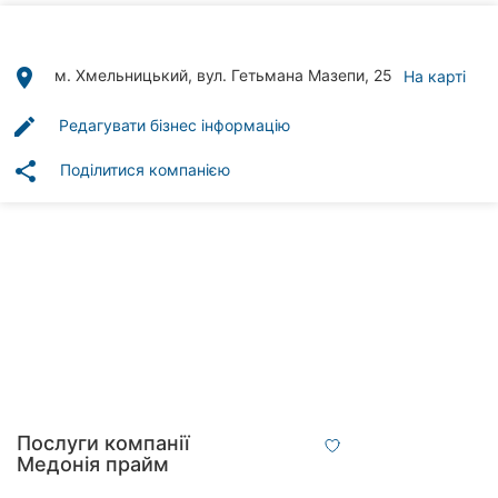
клініки
Ресторани
place
м. Хмельницький, вул. Гетьмана Мазепи, 25
На карті
Всі
edit
Редагувати бізнес інформацію
рубрики
share
Поділитися компанією
Всі
міста:
Хмельницький
Вінниця
Житомир
Послуги компанії
Медонія прайм
Тернопіль