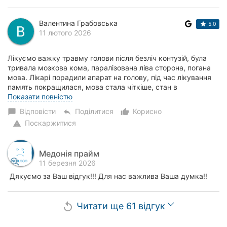
Валентина Грабовська
5.0
11 лютого 2026
Лікуємо важку травму голови після безліч контузій, була
тривала мозкова кома, паралізована ліва сторона, погана
мова. Лікарі порадили апарат на голову, під час лікування
память покращилася, мова стала чіткіше, стан в
загальному став кращий. Дякую лік...
Показати повністю
Відповісти
Поділитися
Корисно
chat_bubble
reply
thumb_up_alt
Поскаржитися
warning
Медонія прайм
11 березня 2026
Дякуємо за Ваш відгук!!! Для нас важлива Ваша думка!!
Читати ще 61 відгук
replay