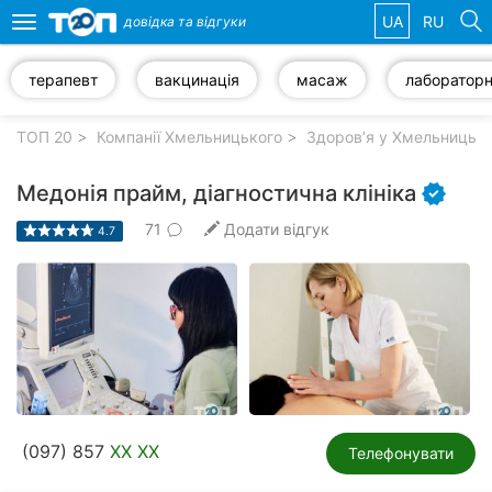
UA
RU
довідка та
відгуки
Toggle
navigation
терапевт
вакцинація
масаж
Обрані
компанії
ТОП 20
Компанії Хмельницького
Здоров’я у Хмельницьк
Медонія прайм, діагностична клініка
71
Додати відгук
4.7
Популярні
рубрики:
Автошколи
Приватні
клініки
Стоматології
(097) 857
XX XX
Телефонувати
Ветеринарні