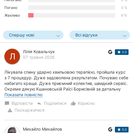
Погано
0 %
Жахливо
6 %
Спершу нові
Всі відгуки
Лілія Ковальчук
5.0
07 травня 2026
Лікувала спину ударно хвильовою терапією, пройшла курс
з 7 процедур. Дуже задоволена результатом. Почуваю себе
набагато краще. Дуже приємний колектив, швидкий сервіс.
Окреме дякую Кшановській Раїсі Борисівній за детальну
консультацію та проведенні пр...
Показати повністю
Відповісти
Поділитися
Корисно
chat_bubble
reply
thumb_up_alt
Поскаржитися
warning
Михайло Михайлов
5.0