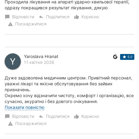
Проходила лікування на апараті ударно-хвильової терапії,
одразу покращився результат лікування, дякую
Відповісти
Поділитися
Корисно
chat_bubble
reply
thumb_up_alt
Поскаржитися
warning
Yaroslava Hranat
5.0
11 квітня 2026
Дуже задоволена медичним центром. Привітний персонал,
уважні лікарі та якісне обслуговування без зайвих
призначень.
Окремо хочу відзначити чистоту, комфорт і організацію, все
сучасно, акуратно і без довгого очікування.
Рекомендую цей медичний центр т...
Показати повністю
Відповісти
Поділитися
Корисно
chat_bubble
reply
thumb_up_alt
Поскаржитися
warning