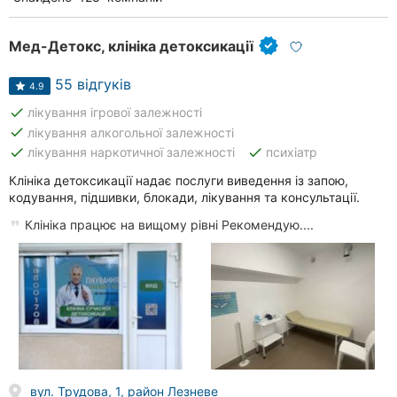
Мед-Детокс, клініка детоксикації
55 відгуків
4.9
done
лікування ігрової залежності
done
лікування алкогольної залежності
done
done
лікування наркотичної залежності
психіатр
Клініка детоксикації надає послуги виведення із запою,
кодування, підшивки, блокади, лікування та консультації.
Клініка працює на вищому рівні Рекомендую....
вул. Трудова, 1, район Лезневе