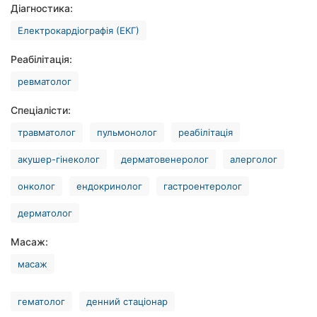
Діагностика:
Рівне
Електрокардіографія (ЕКГ)
Одеса
Реабілітація:
Кропивницький
ревматолог
Київ
Спеціалісти:
травматолог
пульмонолог
реабілітація
Харків
акушер-гінеколог
дерматовенеролог
алерголог
Запоріжжя
онколог
ендокринолог
гастроентеролог
Дніпро
дерматолог
Львів
Масаж:
Кривий
масаж
Ріг
Миколаїв
гематолог
денний стаціонар