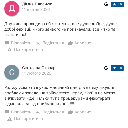
Дімка Плиснюк
5.0
11 квітня 2026
Дружина проходила обстеження, все дуже добре, дуже
добрі фахівці, нічого зайвого не призначали, все чітко та
ефективно!
Відповісти
Поділитися
Корисно
chat_bubble
reply
thumb_up_alt
Поскаржитися
warning
Светлана Столяр
5.0
11 лютого 2026
Раджу усім хто шукає медичний центр в якому лікують
проблеми запалення трійчастого нерву, який я не могла
вилікувати ніде. Тільки тут з процедурами фізіотерапії
відмовилася від приймання ліків!!!!!
Відповісти
Поділитися
Корисно
chat_bubble
reply
thumb_up_alt
Поскаржитися
warning