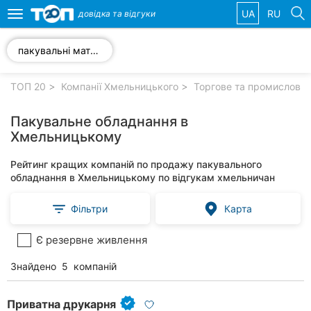
UA
RU
довідка та
відгуки
Toggle
navigation
пакувальні матеріали
Обрані
компанії
ТОП 20
Компанії Хмельницького
Торгове та промислове
Пакувальне обладнання в
Хмельницькому
Популярні
Рейтинг кращих компаній по продажу пакувального
рубрики:
обладнання в Хмельницькому по відгукам хмельничан
Автошколи
Фільтри
Карта
Приватні
Є резервне живлення
клініки
Знайдено
5
компаній
Стоматології
Ветеринарні
Приватна друкарня