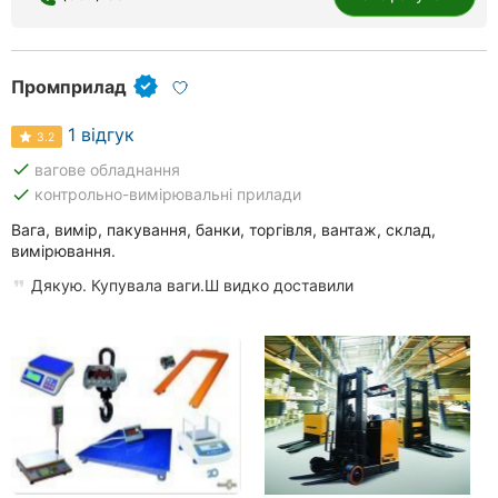
Рівне
Одеса
Промприлад
Кропивницький
1 відгук
3.2
Київ
done
вагове обладнання
done
контрольно-вимірювальні прилади
Харків
Вага, вимір, пакування, банки, торгівля, вантаж, склад,
вимірювання.
Запоріжжя
Дякую. Купувала ваги.Ш видко доставили
Дніпро
Львів
Кривий
Ріг
Миколаїв