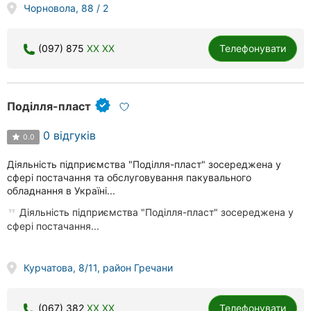
Чорновола, 88 / 2
Херсон
Полтава
(097) 875
XX XX
Телефонувати
Чернігів
Черкаси
Поділля-пласт
Чернівці
0 відгуків
0.0
Суми
Діяльність підприємства "Поділля-пласт" зосереджена у
сфері постачання та обслуговування пакувального
обладнання в Україні...
Івано-
Франківськ
Діяльність підприємства "Поділля-пласт" зосереджена у
сфері постачання...
Луцьк
Ужгород
Курчатова, 8/11, район Гречани
(067) 382
XX XX
Телефонувати