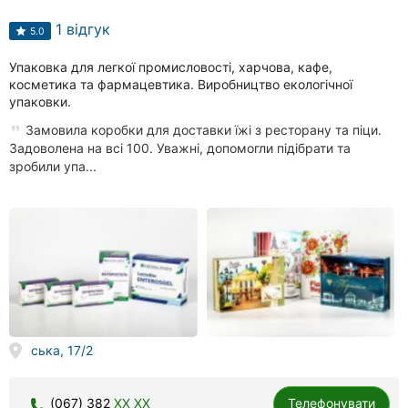
клініки
1 відгук
5.0
Ресторани
Упаковка для легкої промисловості, харчова, кафе,
косметика та фармацевтика. Виробництво екологічної
Всі
упаковки.
рубрики
Замовила коробки для доставки їжі з ресторану та піци.
Задоволена на всі 100. Уважні, допомогли підібрати та
зробили упа...
Всі
міста:
Хмельницький
Вінниця
Житомир
ська, 17/2
Тернопіль
(067) 382
XX XX
Телефонувати