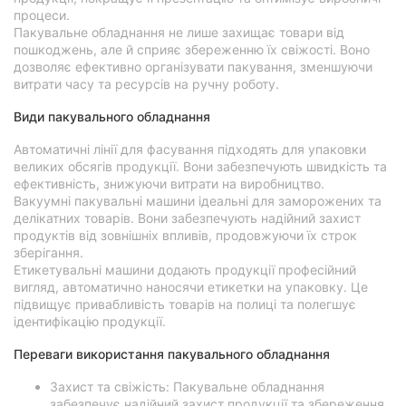
процеси.
Миколаїв
Пакувальне обладнання не лише захищає товари від
пошкоджень, але й сприяє збереженню їх свіжості. Воно
Херсон
дозволяє ефективно організувати пакування, зменшуючи
витрати часу та ресурсів на ручну роботу.
Полтава
Види пакувального обладнання
Чернігів
Автоматичні лінії для фасування підходять для упаковки
великих обсягів продукції. Вони забезпечують швидкість та
Чернівці
ефективність, знижуючи витрати на виробництво.
Вакуумні пакувальні машини ідеальні для заморожених та
Суми
делікатних товарів. Вони забезпечують надійний захист
продуктів від зовнішніх впливів, продовжуючи їх строк
зберігання.
Івано-
Етикетувальні машини додають продукції професійний
Франківськ
вигляд, автоматично наносячи етикетки на упаковку. Це
підвищує привабливість товарів на полиці та полегшує
Луцьк
ідентифікацію продукції.
Ужгород
Переваги використання пакувального обладнання
Захист та свіжість: Пакувальне обладнання
забезпечує надійний захист продукції та збереження