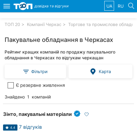
UA
RU
довідка та
відгуки
Toggle
navigation
ТОП 20
Компанії Черкас
Торгове та промислове обладна
Обрані
компанії
Пакувальне обладнання в Черкасах
Рейтинг кращих компаній по продажу пакувального
обладнання в Черкасах по відгукам черкащан
Популярні
Фільтри
Карта
рубрики:
Є резервне живлення
Ветеринарні
клініки
Знайдено
1
компаній
Стоматології
Зінто, пакувальні матеріали
Приватні
клініки
7 відгуків
4.4