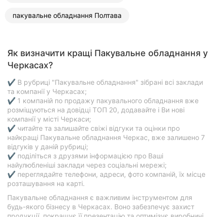
Хмельницький
пакувальне обладнання Полтава
Рівне
Одеса
Як визначити кращі Пакувальне обладнання у
Черкасах?
Кропивницький
✔ В рубриці "Пакувальне обладнання" зібрані всі заклади
та компанії у Черкасах;
Київ
✔ 1 компаній по продажу пакувального обладнання вже
розміщуються на довідці ТОП 20, додавайте і Ви нові
Харків
компанії у місті Черкаси;
✔ читайте та залишайте свіжі відгуки та оцінки про
Запоріжжя
найкращі Пакувальне обладнання Черкас, вже залишено 7
відгуків у даній рубриці;
Дніпро
✔ поділіться з друзями інформацією про Ваші
найулюбленіші заклади через соціальні мережі;
✔ переглядайте телефони, адреси, фото компаній, їх місце
Львів
розташування на карті.
Кривий
Пакувальне обладнання є важливим інструментом для
Ріг
будь-якого бізнесу в Черкасах. Воно забезпечує захист
продукції, покращує її презентацію та оптимізує виробничі