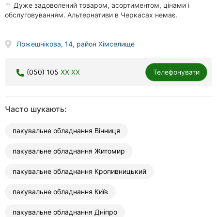
Автошколи
Дуже задоволений товаром, асортиментом, цінами і
обслуговуванням. Альтернативи в Черкасах немає.
Ресторани
Ложешнікова, 14, район Хімселище
Всі
рубрики
(050) 105
XX XX
Телефонувати
Часто шукають:
Всі
міста:
пакувальне обладнання Вінниця
Черкаси
пакувальне обладнання Житомир
Вінниця
пакувальне обладнання Кропивницький
Житомир
пакувальне обладнання Київ
Тернопіль
пакувальне обладнання Дніпро