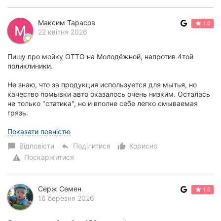
Максим Тарасов
1.0
22 квітня 2026
Пишу про мойку ОТТО на Молодёжной, напротив 4той
поликлиники.
Не знаю, что за продукция используется для мытья, но
качество помывки авто оказалось очень низким. Осталась
не только "статика", но и вполне себе легко смываемая
грязь.
Не увидел осмотич...
Показати повністю
Відповісти
Поділитися
Корисно
chat_bubble
reply
thumb_up_alt
Поскаржитися
warning
Серж Семен
1.0
16 березня 2026