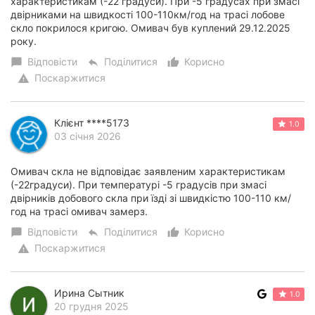
характеристикам (-22 градуси). При -5 градусах при змасі
двірниками на швидкості 100-110км/год на трасі лобове
скло покрилося кригою. Омивач був куплений 29.12.2025
року.
Відповісти
Поділитися
Корисно
chat_bubble
reply
thumb_up_alt
Поскаржитися
warning
Клієнт ****5173
1.0
03 січня 2026
Омивач скла не відповідає заявленим характеристикам
(-22градуси). При температурі -5 градусів при змасі
двірників добового скла при їзді зі швидкістю 100-110 км/
год на трасі омивач замерз.
Відповісти
Поділитися
Корисно
chat_bubble
reply
thumb_up_alt
Поскаржитися
warning
Ирина Сытник
1.0
20 грудня 2025