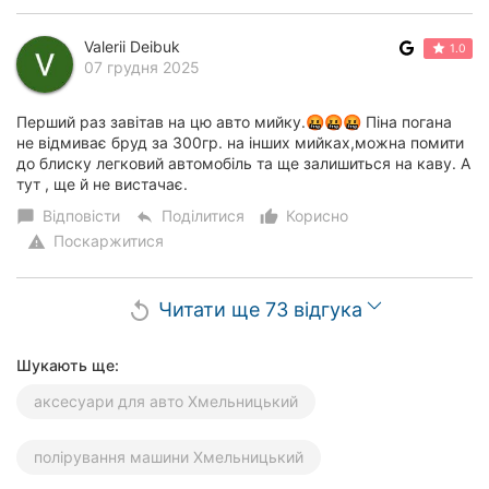
Valerii Deibuk
1.0
07 грудня 2025
Перший раз завітав на цю авто мийку.🤬🤬🤬 Піна погана
не відмиває бруд за 300гр. на інших мийках,можна помити
до блиску легковий автомобіль та ще залишиться на каву. А
тут , ще й не вистачає.
Відповісти
Поділитися
Корисно
chat_bubble
reply
thumb_up_alt
Поскаржитися
warning
Читати ще 73 відгука
replay
Шукають ще:
аксесуари для авто Хмельницький
полірування машини Хмельницький