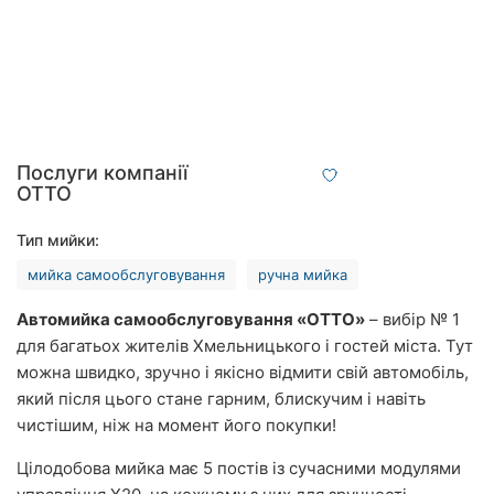
Рівне
Одеса
Кропивницький
Київ
Послуги компанії
OTTO
Харків
Тип мийки:
Запоріжжя
мийка самообслуговування
ручна мийка
Дніпро
Автомийка самообслуговування «ОТТО»
– вибір № 1
для багатьох жителів Хмельницького і гостей міста. Тут
Львів
можна швидко, зручно і якісно відмити свій автомобіль,
який після цього стане гарним, блискучим і навіть
Кривий
Ріг
чистішим, ніж на момент його покупки!
Цілодобова мийка має 5 постів із сучасними модулями
Миколаїв