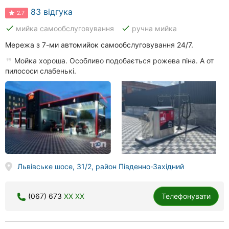
83 відгука
2.7
done
done
мийка самообслуговування
ручна мийка
Мережа з 7-ми автомийок самообслуговування 24/7.
Мойка хороша. Особливо подобається рожева піна. А от
пилососи слабенькі.
Львівське шосе, 31/2, район Південно-Західний
(067) 673
XX XX
Телефонувати