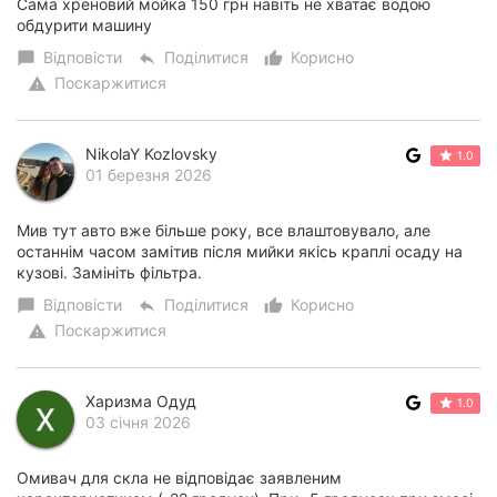
Сама хреновий мойка 150 грн навіть не хватає водою
обдурити машину
Відповісти
Поділитися
Корисно
chat_bubble
reply
thumb_up_alt
Поскаржитися
warning
NikolaY Kozlovsky
1.0
01 березня 2026
Мив тут авто вже більше року, все влаштовувало, але
останнім часом замітив після мийки якісь краплі осаду на
кузові. Замініть фільтра.
Відповісти
Поділитися
Корисно
chat_bubble
reply
thumb_up_alt
Поскаржитися
warning
Харизма Одуд
1.0
03 січня 2026
Омивач для скла не відповідає заявленим