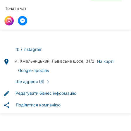
клініки
Почати чат
Ресторани
Всі
рубрики
fb
instagram
place
м. Хмельницький, Львівське шосе, 31/2
На карті
Всі
Google-профіль
міста:
Ще адреси (6)
Хмельницький
edit
Редагувати бізнес інформацію
Вінниця
share
Поділитися компанією
Житомир
Тернопіль