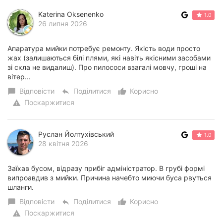
Katerina Oksenenko
1.0
26 липня 2026
Апаратура мийки потребує ремонту. Якість води просто
жах (залишаються білі плями, які навіть якісними засобами
зі скла не видалиш). Про пилососи взагалі мовчу, гроші на
вітер...
Відповісти
Поділитися
Корисно
chat_bubble
reply
thumb_up_alt
Поскаржитися
warning
Руслан Йолтухівський
1.0
28 квітня 2026
Заїхав бусом, відразу прибіг адміністратор. В грубі формі
випроавдив з мийки. Причина начебто миючи буса рвуться
шланги.
Відповісти
Поділитися
Корисно
chat_bubble
reply
thumb_up_alt
Поскаржитися
warning