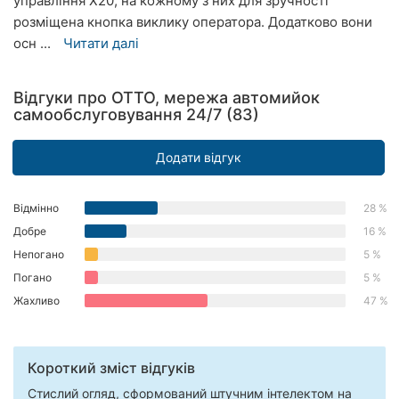
управління Х20, на кожному з них для зручності
Херсон
розміщена кнопка виклику оператора. Додатково вони
осн ...
Читати далі
Полтава
Чернігів
Відгуки про ОТТО, мережа автомийок
самообслуговування 24/7 (83)
Черкаси
Додати відгук
Чернівці
Відмінно
28 %
Суми
Добре
16 %
Івано-
Непогано
5 %
Франківськ
Погано
5 %
Жахливо
47 %
Луцьк
Ужгород
Короткий зміст відгуків
Карпати
Стислий огляд, сформований штучним інтелектом на