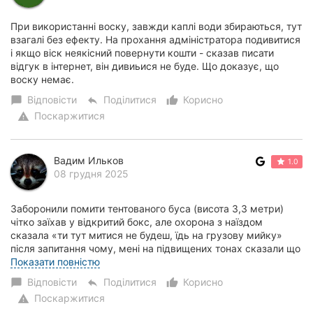
При використанні воску, завжди каплі води збираються, тут
взагалі без ефекту. На прохання адміністратора подивитися
і якщо віск неякісний повернути кошти - сказав писати
відгук в інтернет, він дивиьися не буде. Що доказує, що
воску немає.
Відповісти
Поділитися
Корисно
chat_bubble
reply
thumb_up_alt
Поскаржитися
warning
Вадим Ильков
1.0
08 грудня 2025
Заборонили помити тентованого буса (висота 3,3 метри)
чітко заїхав у відкритий бокс, але охорона з наїздом
сказала «ти тут митися не будеш, їдь на грузову мийку»
після запитання чому, мені на підвищених тонах сказали що
авто дуже високе. (На аналогіч...
Показати повністю
Відповісти
Поділитися
Корисно
chat_bubble
reply
thumb_up_alt
Поскаржитися
warning