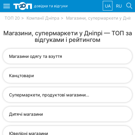
UA
RU
довідка та
відгуки
Toggle
navigation
ТОП 20
Компанії Дніпра
Магазини, супермаркети у Дніпр
Обрані
Магазини, супермаркети у Дніпрі — ТОП за
компанії
відгуками і рейтингом
Магазини одягу та взуття
Популярні
рубрики:
Канцтовари
Ветеринарні
клініки
Супермаркети, продуктові магазини...
Стоматології
Дитячі магазини
Приватні
клініки
Ювелірні магазини