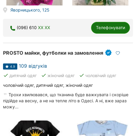
Яворницького, 125
(096) 610
XX XX
Телефонувати
PROSTO майки, футболки на замовлення
109 відгуків
4.9
done
done
done
дитячий одяг
жіночий одяг
чоловічий одяг
чоловічий одяг, дитячий одяг, жіночий одяг
Трохи хвилювався, що тканина буде важкувата і скоріше
підійде на весну, а не на тепле літо в Одесі. А ні, вже зараз
можу...