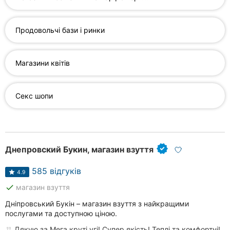
Хмельницький
Продовольчі бази і ринки
Рівне
Одеса
Магазини квітів
Кропивницький
Секс шопи
Київ
Харків
Запоріжжя
Днепровский Букин, магазин взуття
Львів
585 відгуків
4.9
Кривий
done
магазин взуття
Ріг
Дніпровський Букін – магазин взуття з найкращими
послугами та доступною ціною.
Миколаїв
Дякую за Мега круті угі! Супер якість! Теплі та комфортні!