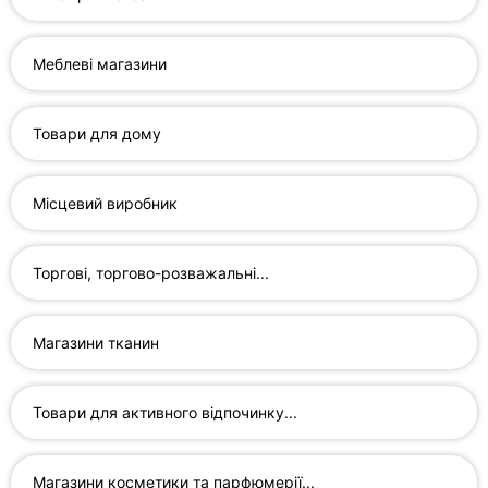
Автошколи
Ресторани
Меблеві магазини
Всі
рубрики
Товари для дому
Місцевий виробник
Всі
Торгові, торгово-розважальні...
міста:
Дніпро
Магазини тканин
Вінниця
Товари для активного відпочинку...
Житомир
Тернопіль
Магазини косметики та парфюмерії...