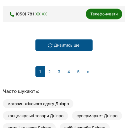
(050) 781
XX XX
Телефонувати
Дивитись ще
(current)
1
2
3
4
5
»
Часто шукають:
магазин жіночого одягу Дніпро
канцелярські товари Дніпро
супермаркет Дніпро
дитячі коляски Дніпро
срібні вироби Дніпро