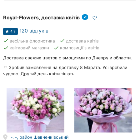
Royal-Flowers, доставка квітів
120 відгуків
4.9
done
done
весільна флористика
доставка квітів
done
done
квітковий магазин
композиції з квітів
Доставка свежих цветов с эмоциями по Днепру и области.
Зробив замовлення на доставку 8 Марата. Усі зробили
чудово. Другий день квіти тішать.
-, -, район Шевченківський