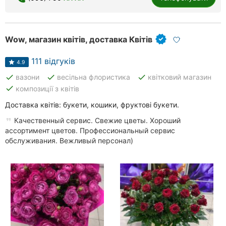
Wow, магазин квітів, доставка Квітів
111 відгуків
4.9
done
done
done
вазони
весільна флористика
квітковий магазин
done
композиції з квітів
Доставка квітів: букети, кошики, фруктові букети.
Качественный сервис. Свежие цветы. Хороший
ассортимент цветов. Профессиональный сервис
обслуживания. Вежливый персонал)