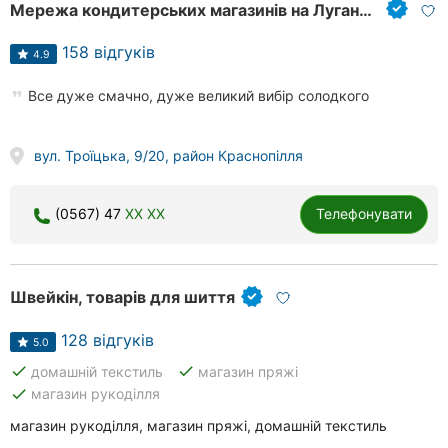
Мережа кондитерських магазинів на Луганська
158 відгуків
4.9
Все дуже смачно, дуже великий вибір солодкого
вул. Троїцька, 9/20, район Краснопілля
(0567) 47
XX XX
Телефонувати
Швейкін, товарів для шиття
128 відгуків
5.0
done
done
домашній текстиль
магазин пряжі
done
магазин рукоділля
магазин рукоділля, магазин пряжі, домашній текстиль