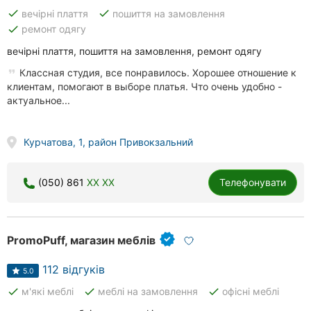
done
done
вечірні плаття
пошиття на замовлення
done
ремонт одягу
вечірні плаття, пошиття на замовлення, ремонт одягу
Классная студия, все понравилось. Хорошее отношение к
клиентам, помогают в выборе платья. Что очень удобно -
актуальное...
Курчатова, 1, район Привокзальний
(050) 861
XX XX
Телефонувати
PromoPuff, магазин меблів
112 відгуків
5.0
done
done
done
м'які меблі
меблі на замовлення
офісні меблі