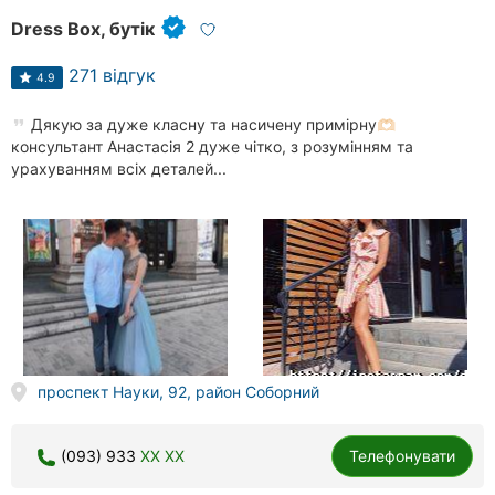
Dress Box, бутік
271 відгук
4.9
Дякую за дуже класну та насичену примірну🫶🏻
консультант Анастасія 2 дуже чітко, з розумінням та
урахуванням всіх деталей...
проспект Науки, 92, район Соборний
(093) 933
XX XX
Телефонувати