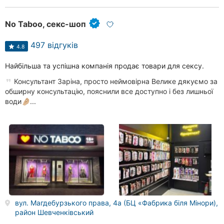
No Taboo, секс-шоп
497 відгуків
4.8
Найбільша та успішна компанія продає товари для сексу.
Консультант Заріна, просто неймовірна Велике дякуємо за
обширну консультацію, пояснили все доступно і без лишньої
води🤌🏼...
вул. Магдебурзького права, 4а (БЦ «Фабрика біля Мінори),
район Шевченківський