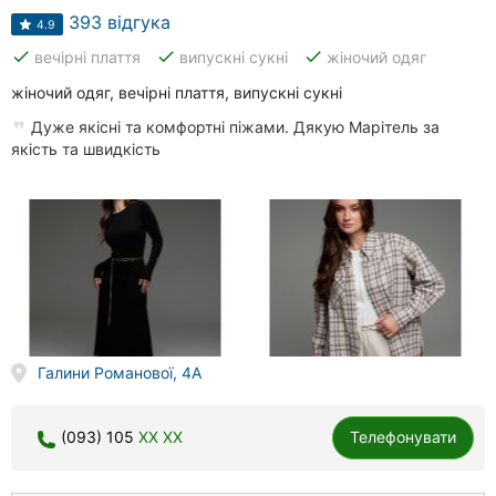
393 відгука
4.9
done
done
done
вечірні плаття
випускні сукні
жіночий одяг
жіночий одяг, вечірні плаття, випускні сукні
Дуже якісні та комфортні піжами. Дякую Марітель за
якість та швидкість
Галини Романової, 4А
(093) 105
XX XX
Телефонувати