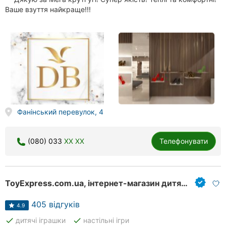
Ваше взуття найкраще!!!
Херсон
Полтава
Чернігів
Черкаси
Чернівці
Фанінський перевулок, 4
Суми
Івано-
(080) 033
XX XX
Телефонувати
Франківськ
Луцьк
ToyExpress.com.ua, інтернет-магазин дитячих іграшок
Ужгород
405 відгуків
4.9
done
done
дитячі іграшки
настільні ігри