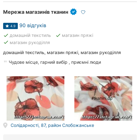
Мережа магазинів тканин
90 відгуків
4.9
done
done
домашній текстиль
магазин пряжі
done
магазин рукоділля
домашній текстиль, магазин пряжі, магазин рукоділля
Чудове місце, гарний вибір , приємні люди
Солідарності, 87, район Слобожанське