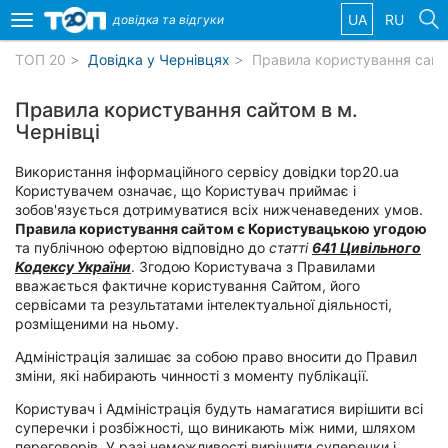
UA
RU
довідка та
відгуки
Toggle
navigation
ТОП 20
Довідка у Чернівцях
Правила користування сайт
Обрані
Правила користування сайтом в м.
компанії
Чернівці
Використання інформаційного сервісу довідки top20.ua
Користувачем означає, що Користувач приймає і
зобов'язується дотримуватися всіх нижченаведених умов.
Популярні
Правила користування сайтом є Користувацькою угодою
рубрики:
та публічною офертою відповідно до
статті
641 Цивільного
Кодексу України
. Згодою Користувача з Правилами
Ветеринарні
вважається фактичне користування Сайтом, його
клініки
сервісами та результатами інтелектуальної діяльності,
розміщеними на ньому.
Стоматології
Адміністрація залишає за собою право вносити до Правил
зміни, які набирають чинності з моменту публікації.
Приватні
Користувач і Адміністрація будуть намагатися вирішити всі
клініки
суперечки і розбіжності, що виникають між ними, шляхом
переговорів. У разі неможливості вирішити суперечки і