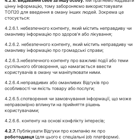
4.2.6.
Видавання себе за іншу особу.
Ми прагнемо надавати
цінну інформацію, тому забороняємо використовувати
ТОП20 для введення в оману інших людей. Зокрема це
стосується:
4.2.6.1. небезпечного контенту, який містить неправдиву чи
оманливу інформацію про здоров’я або лікування;
4.2.6.2. небезпечного контенту, який містить неправдиву чи
оманливу інформацію про громадські справи;
4.2.6.3.небезпечного контенту про важливі події або теми
суспільного обговорення, що намагається ввести
користувачів в оману чи маніпулювати ними.
4.2.6.4.неправдивих або оманливих Відгуків про
особливості чи якість товару або послуги;
4.2.6.5.спотворення чи замовчування інформації, що може
неправомірно вплинути на прийняття рішень
користувачами;
4.2.6.6. контенту на основі конфлікту інтересів;
4.2.7.
Публікувати Відгуки про компанію як про
роботодавця
(для цього є спеціальні job платформи).