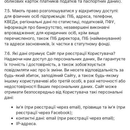
облікових карток платників податків та паспортних даних).
7.5. Мають право розголошуватися у відкритому доступі:
для фізичних осіб підприємців: ПІБ, адреса, телефони,
КВЕДи, регіональні дані по статистиці, податковій, ПФУ,
інформація про банкрутство, незавершені виконавчі
впровадження; для юридичних осіб, крім вище
перечисленого, також ПІБ директора, ПІБ (найменування)
та адреси засновників, їх частки в статутному фонді.
7.6. Які дані отримує Сайт при реєстрації Користувача?
Надаючи нам доступ до персональних даних, Ви гарантуєте
їх точність і достовірність, а також зобов'язується
повідомляти нас про їх зміни. Ви несете відповідальність за
будь-який збиток, заподіяний Сайту, а також будь-якому
іншому користувачеві або третій особі, в разі неточності або
недостовірності Ваших персональних даних. Сайт може
отримати безпосередньо від Користувача такі персональні
дані:
ім'я (при реєстрації через email), прізвище та ім'я (при
реєстрації через Facebook);
контактні дані: email (при реєстрації через email);
IP-адреса.