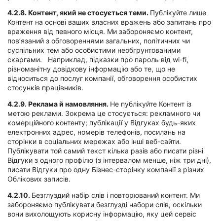
4.2.8.
Контент, який не стосується теми.
Публікуйте лише
Контент на основі ваших власних вражень або запитань про
враження від певного місця. Ми забороняємо контент,
пов’язаний з обговореннями загальних, політичних чи
суспільних тем або особистими необгрунтованими
скаргами. Наприклад, підказки про пароль від wi-fi,
різноманітну довідкову інформацію або те, що не
відноситься до послуг компанії, обговорення особистих
стосунків працівників.
4.2.9.
Реклама й намовляння.
Не публікуйте Контент із
метою реклами. Зокрема це стосується: рекламного чи
комерційного контенту; публікації у Відгуках будь-яких
електронних адрес, номерів телефонів, посилань на
сторінки в соціальних мережах або інші веб-сайти.
Публікувати той самий текст кілька разів або писати різні
Відгуки з одного профілю (з інтервалом менше, ніж три дні),
писати Відгуки про одну Бізнес-сторінку компанії з різних
Облікових записів.
4.2.10.
Безглуздий набір слів і повторюваний контент. Ми
забороняємо публікувати безглузді набори слів, оскільки
вони вихолощують корисну інформацію, яку цей сервіс