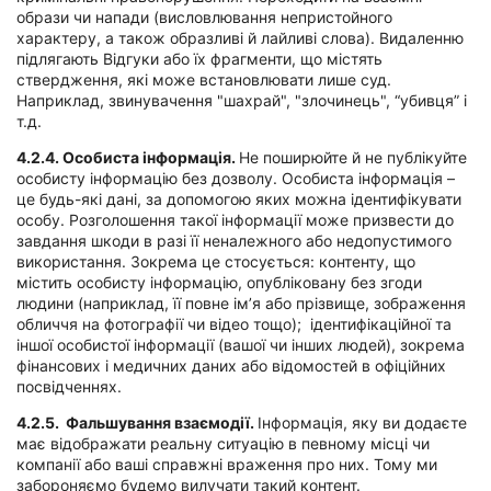
образи чи напади (висловлювання непристойного
характеру, а також образливі й лайливі слова). Видаленню
підлягають Відгуки або їх фрагменти, що містять
ствердження, які може встановлювати лише суд.
Наприклад, звинувачення "шахрай", "злочинець", “убивця” і
т.д.
4.2.4.
Особиста інформація.
Не поширюйте й не публікуйте
особисту інформацію без дозволу. Особиста інформація –
це будь-які дані, за допомогою яких можна ідентифікувати
особу. Розголошення такої інформації може призвести до
завдання шкоди в разі її неналежного або недопустимого
використання. Зокрема це стосується: контенту, що
містить особисту інформацію, опубліковану без згоди
людини (наприклад, її повне ім’я або прізвище, зображення
обличчя на фотографії чи відео тощо); ідентифікаційної та
іншої особистої інформації (вашої чи інших людей), зокрема
фінансових і медичних даних або відомостей в офіційних
посвідченнях.
4.2.5.
Фальшування взаємодії.
Інформація, яку ви додаєте
має відображати реальну ситуацію в певному місці чи
компанії або ваші справжні враження про них. Тому ми
забороняємо будемо вилучати такий контент.