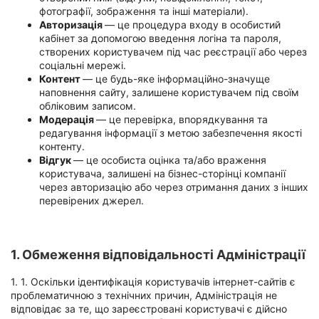
фотографії, зображення та інші матеріали).
Хмельницький
Авторизація
— це процедура входу в особистий
кабінет за допомогою введення логіна та пароля,
Рівне
створених користувачем під час реєстрації або через
соціальні мережі.
Одеса
Контент
— це будь-яке інформаційно-значуще
наповнення сайту, залишене користувачем під своїм
обліковим записом.
Кропивницький
Модерація
— це перевірка, впорядкування та
редагування інформації з метою забезпечення якості
Київ
контенту.
Відгук
— це особиста оцінка та/або враження
Харків
користувача, залишені на бізнес-сторінці компанії
через авторизацію або через отримання даних з інших
Запоріжжя
перевірених джерел.
Дніпро
1. Обмеження відповідальності Адміністрації
Львів
1. 1. Оскільки ідентифікація користувачів інтернет-сайтів є
Кривий
проблематичною з технічних причин, Адміністрація не
Ріг
відповідає за те, що зареєстровані користувачі є дійсно