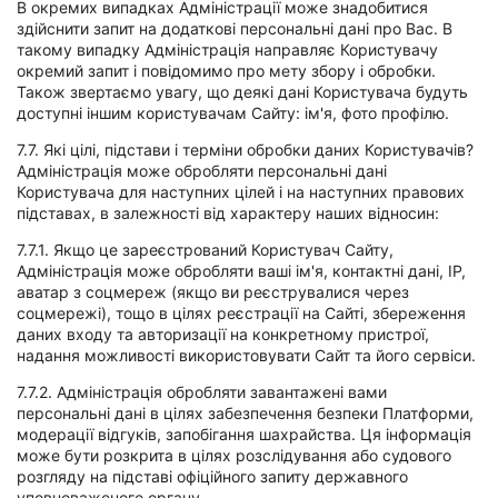
В окремих випадках Адміністрації може знадобитися
здійснити запит на додаткові персональні дані про Вас. В
такому випадку Адміністрація направляє Користувачу
окремий запит і повідомимо про мету збору і обробки.
Також звертаємо увагу, що деякі дані Користувача будуть
доступні іншим користувачам Сайту: ім'я, фото профілю.
7.7. Які цілі, підстави і терміни обробки даних Користувачів?
Адміністрація може обробляти персональні дані
Користувача для наступних цілей і на наступних правових
підставах, в залежності від характеру наших відносин:
7.7.1. Якщо це зареєстрований Користувач Сайту,
Адміністрація може обробляти ваші ім'я, контактні дані, IP,
аватар з соцмереж (якщо ви реєструвалися через
соцмережі), тощо в цілях реєстрації на Сайті, збереження
даних входу та авторизації на конкретному пристрої,
надання можливості використовувати Сайт та його сервіси.
7.7.2. Адміністрація обробляти завантажені вами
персональні дані в цілях забезпечення безпеки Платформи,
модерації відгуків, запобігання шахрайства. Ця інформація
може бути розкрита в цілях розслідування або судового
розгляду на підставі офіційного запиту державного
уповноваженого органу.