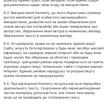
дозволу Адміністрації, крім випадків, коли Адміністрація
документально надає свою згоду на використання.
6.3. Використання Контенту, до якого Користувач отримує
доступ винятково для особистого некомерційного
використання, дозволяється за умови збереження всіх
знаків авторства (копірайтів) або інших повідомлень про
авторство, збереження імені автора в незмінному вигляді,
збереження тексту в незмінному вигляді.
6.4. Усі матеріали, права на які належать Адміністрації
Сайту, можуть бути відтворені у будь-яких засобах масової
інформації, на серверах мережі Інтернет або на будь-яких
інших носіях без обмежень за обсягом і термінами
публікації. Цей дозвіл рівною мірою поширюється на газети,
журнали, радіостанції, телеканали, сайти і сторінки мережі
Інтернет. Єдиною умовою передруку та ретрансляції є
пряме посилання на першоджерело.
6.5. При відтворенні Контенту не допускається переробка
оригінального тексту. Скорочення або перекомпонування
частин матеріалу допускається, але тільки тією мірою,
якою це не призводить до спотворення сенсу.