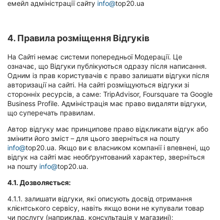
емейл адміністрації сайту
info@
top20.ua
4. Правила розміщення Відгуків
На Сайті немає системи попередньої Модерації. Це
означає, що Відгуки публікуються одразу після написання.
Одним із прав користувачів є право залишати відгуки після
авторизації на сайті. На сайті розміщуються відгуки зі
сторонніх ресурсів, а саме: TripAdvisor, Foursquare та Google
Business Profile. Адміністрація має право видаляти відгуки,
що суперечать правилам.
Автор відгуку має принципове право відкликати відгук або
змінити його зміст – для цього зверніться на пошту
info@
top20.ua. Якщо ви є власником компанії і впевнені, що
відгук на сайті має необґрунтований характер, зверніться
на пошту
info@
top20.ua.
4.1. Дозволяється:
4.1.1. залишати відгуки, які описують досвід отримання
клієнтського сервісу, навіть якщо вони не купували товар
чи послугу (наприклад, консультація у магазині);