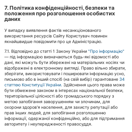
7. Політика конфіденційності, безпеки та
положення про розголошення особистих
даних
У випадку виявлення фактів несанкціонованого
використання ресурсів Сайту Користувач повинен
якнайшвидше повідомити про це Адміністрацію.
7.1. Відповідно до статті 1 Закону України
"Про інформацію"
— під інформацією визначаються будь-які відомості або
дані, які можуть бути збережені на матеріальних носіях чи
відображені в електронному вигляді. Право вільно збирати,
зберігати, використовувати і поширювати інформацію усно,
письмово або в інший спосіб (на свій вибір) гарантоване
34
статтею Конституції України.
Здійснення цього права може
бути обмежене законом в інтересах національної безпеки,
територіальної цілісності або громадського порядку з
метою запобігання заворушенням чи злочинам, для
охорони здоров'я населення, для захисту репутації або
прав інших людей, для запобігання розголошенню
інформації, одержаної конфіденційно, або для підтримання
авторитету і неупередженості правосуддя.