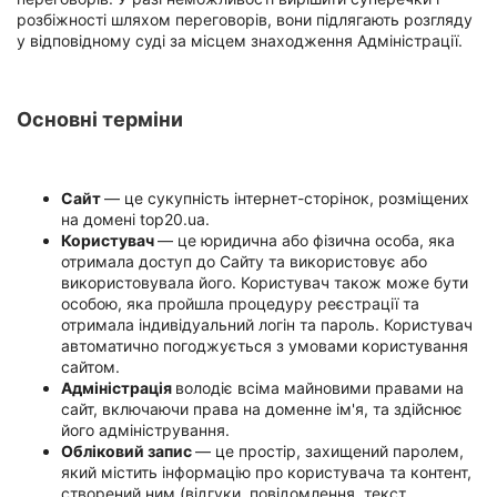
Автошколи
розбіжності шляхом переговорів, вони підлягають розгляду
у відповідному суді за місцем знаходження Адміністрації.
Ресторани
Всі
Основні терміни
рубрики
Сайт
— це сукупність інтернет-сторінок, розміщених
на домені top20.ua.
Користувач
— це юридична або фізична особа, яка
отримала доступ до Сайту та використовує або
Всі
міста:
використовувала його. Користувач також може бути
особою, яка пройшла процедуру реєстрації та
отримала індивідуальний логін та пароль. Користувач
Чернівці
автоматично погоджується з умовами користування
сайтом.
Вінниця
Адміністрація
володіє всіма майновими правами на
сайт, включаючи права на доменне ім'я, та здійснює
Житомир
його адміністрування.
Обліковий запис
— це простір, захищений паролем,
Тернопіль
який містить інформацію про користувача та контент,
створений ним (відгуки, повідомлення, текст,