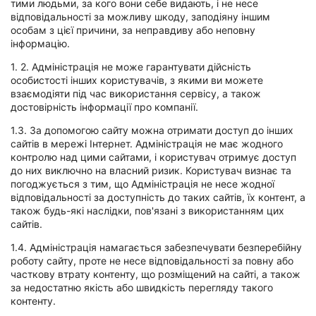
тими людьми, за кого вони себе видають, і не несе
Миколаїв
відповідальності за можливу шкоду, заподіяну іншим
особам з цієї причини, за неправдиву або неповну
інформацію.
Херсон
1. 2. Адміністрація не може гарантувати дійсність
Полтава
особистості інших користувачів, з якими ви можете
взаємодіяти під час використання сервісу, а також
Чернігів
достовірність інформації про компанії.
1.3. За допомогою сайту можна отримати доступ до інших
Черкаси
сайтів в мережі Інтернет. Адміністрація не має жодного
контролю над цими сайтами, і користувач отримує доступ
Суми
до них виключно на власний ризик. Користувач визнає та
погоджується з тим, що Адміністрація не несе жодної
Івано-
відповідальності за доступність до таких сайтів, їх контент, а
Франківськ
також будь-які наслідки, пов'язані з використанням цих
сайтів.
Луцьк
1.4. Адміністрація намагається забезпечувати безперебійну
роботу сайту, проте не несе відповідальності за повну або
Ужгород
часткову втрату контенту, що розміщений на сайті, а також
за недостатню якість або швидкість перегляду такого
контенту.
Карпати