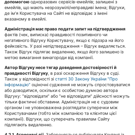
допомогою
одноразових сервісів-емейлів; залишені з
емейлів, що мають незрозумілі/неправдиві імена; Відгуки,
де ім'я Користувача на Сайті не відповідає з імені
вказаному в емейлі.
Адміністрація має право подати запит на підтвердження
фактів (чек, виписка) правдивості позитивного чи
негативного Відгуку Користувачу, якщо є підозра на його
фейковість. У разі непідтвердження – Відгук видаляється.
Також Відгук підлягає видаленню, якщо його залишено із
метою вимагання винагороди від компанії.
Автор Відгуку несе тягар доведення достовірності й
правдивості Відгуку
, в разі оскарження Відгуку в суді.
Також у відповідності зі
статті 30 Закону України "Про
інформацію"
оціночні судження не можуть спростовуватися
або доводитися, оскільки є особистою думкою автора
Відгуку: "відповідати" або "не відповідати" дійсності можуть
тільки фактичні обставини. Адміністрація не є судовим
органом і не уповноважена розглядати суперечки між
Користувачами (тобто між компанією та клієнтом цієї
компанії). Відгуки, що суперечать правилам Сайту
підлягають видаленню.
4.2.1.
Агресивні дії.
Забороняється публікувати Контент із