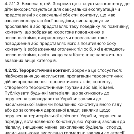
4.2.11.3. Безпека дітей. Зокрема це стосується: контенту, де
діти використовуються для сексуальної експлуатації чи
представлені як сексуальні об’єкти; контенту, що має
ознаки експлуатаційної поведінки, виправдовує чи
прославляє її або представляє таку поведінку як позитивну;
контенту, що зображає жорстоке поводження з
неповнолітніми, виправдовує чи прославляє таке
поводження або представляє його з позитивного боку;
контенту із зображенням оголених тіл осіб, які виглядають
неповнолітніми, навіть якщо сам Контент не належить до
вказаних вище категорій.
4.2.12.
Терористичний контент.
Зокрема це стосується:
підбурювання до насильства, пропаганди терористичних
дій чи прославлення терористичних актів; контенту,
створеного терористичними групами або від їх імені.
Публікувати будь-які матеріали, що закликають до
порушення законодавства України: заклики до
насильницької зміни чи поваленню конституційного ладу
або до захоплення державної влади; заклики щодо
порушення територіальної цілісності України, порушення
порядку, встановленого Конституцією України; заклики до
підпалу, знищенню майна, захопленню будівель і споруд,
насильницькому виселенню громадян; заклики до агресії