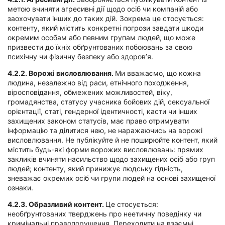
метою вчиняти агресивні дії щодо осіб чи компаній або
заохочувати інших до таких дій. Зокрема це стосується:
контенту, який містить конкретні погрози завдати шкоди
окремим особам або певним групам людей, що може
призвести до їхніх обґрунтованих побоювань за свою
психічну чи фізичну безпеку або здоров’я.
4.2.2.
Ворожі висловлювання.
Ми вважаємо, що кожна
людина, незалежно від раси, етнічного походження,
віросповідання, обмежених можливостей, віку,
громадянства, статусу учасника бойових дій, сексуальної
орієнтації, статі, гендерної ідентичності, касти чи інших
захищених законом статусів, має право отримувати
інформацію та ділитися нею, не наражаючись на ворожі
висловлювання. Не публікуйте й не поширюйте контент, який
містить будь-які форми ворожих висловлювань: прямих
закликів вчиняти насильство щодо захищених осіб або груп
людей; контенту, який принижує людську гідність,
зневажає окремих осіб чи групи людей на основі захищеної
ознаки.
4.2.3.
Образливий контент.
Це стосується:
необґрунтованих тверджень про неетичну поведінку чи
кримінальні правопорушення. Переходити на взаємні