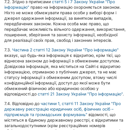
7.2. Згідно з приписами
статті 5 і 7 Закону України "Про
інформацію"
право на інформацію охороняється законом.
Ніхто не може обмежувати права особи у виборі форм і
джерел одержання інформації, за винятком випадків,
передбачених законом. Кожна особа має право, що
передбачає можливість вільного одержання, використання,
поширення, зберігання та захисту інформації, необхідної
для реалізації своїх прав, свобод і законних інтересів.
7.3.
Частина 2 статті 12 Закону України "Про інформацію"
вказує, що будь-яка інформація є відкритою, крім тієї, що
віднесена законом до інформації з обмеженим доступом.
Довідкова інформація, яка міститься на Сайті є відкритою
інформацією, отриманою з публічних джерел, та не має
статусу інформації з обмеженим доступом, втому числі
конфіденційної інформації, доступ до якої може бути
обмежений фізичною або юридичною особою у
відповідності до
статті 21 Закону України "Про інформацію"
.
7.4. Відповідно до
частини 1, статті 11 Закону України "Про
державну реєстрацію юридичних осіб, фізичних осіб –
підприємців та громадських формувань"
відомості, що
містяться в Єдиному державному реєстрі, є відкритими та
загальнодоступними (крім реєстраційних номерів