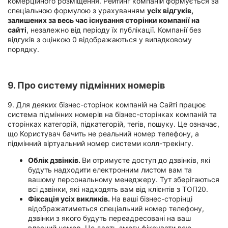
комерційного розміщення. Рейтинг компаній формується за
спеціальною формулою з урахуванням
усіх відгуків,
залишених за весь час існування сторінки компанії на
сайті
, незалежно від періоду їх публікації. Компанії без
відгуків з оцінкою 0 відображаються у випадковому
порядку.
9. Про систему підмінних номерів
9. Для деяких бізнес-сторінок компаній на Сайті працює
система підмінних номерів на бізнес-сторінках компаній та
сторінках категорій, підкатегорій, тегів, пошуку. Це означає,
що Користувач бачить не реальний номер телефону, а
підмінний віртуальний номер системи колл-трекінгу.
Облік дзвінків.
Ви отримуєте доступ до дзвінків, які
будуть надходити електронним листом вам та
вашому персональному менеджеру. Тут зберігаються
всі дзвінки, які надходять вам від клієнтів з ТОП20.
Фіксація усіх викликів.
На ваші бізнес-сторінці
відображатиметься спеціальний номер телефону,
дзвінки з якого будуть переадресовані на ваш
власний номер. Це дасть змогу фіксувати всю