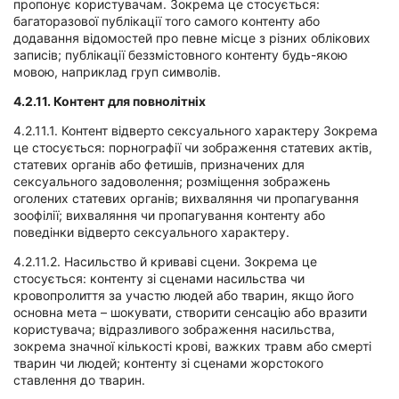
пропонує користувачам. Зокрема це стосується:
багаторазової публікації того самого контенту або
додавання відомостей про певне місце з різних облікових
записів; публікації беззмістовного контенту будь-якою
мовою, наприклад груп символів.
4.2.11.
Контент для повнолітніх
4.2.11.1. Контент відверто сексуального характеру Зокрема
це стосується: порнографії чи зображення статевих актів,
статевих органів або фетишів, призначених для
сексуального задоволення; розміщення зображень
оголених статевих органів; вихваляння чи пропагування
зоофілії; вихваляння чи пропагування контенту або
поведінки відверто сексуального характеру.
4.2.11.2. Насильство й криваві сцени. Зокрема це
стосується: контенту зі сценами насильства чи
кровопролиття за участю людей або тварин, якщо його
основна мета – шокувати, створити сенсацію або вразити
користувача; відразливого зображення насильства,
зокрема значної кількості крові, важких травм або смерті
тварин чи людей; контенту зі сценами жорстокого
ставлення до тварин.