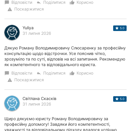
Відповісти
Поділитися
Корисно
chat_bubble
reply
thumb_up_alt
Поскаржитися
warning
Yuliya
5.0
31 липня 2026
Дякую Роману Володимировичу Слюсаренку за професійну
консультацію щодо відстрочки. Усе пояснив чітко,
зрозуміло та по суті, відповів на всі запитання. Рекомендую
як компетентного та відповідального юриста.
Відповісти
Поділитися
Корисно
chat_bubble
reply
thumb_up_alt
Поскаржитися
warning
Світлана Скасків
5.0
31 липня 2026
Щиро дякуємо юристу Роману Володимировичу за
професійну допомогу! Завдяки його компетентності,
уважності та відповідальному підходу вдалося успішно