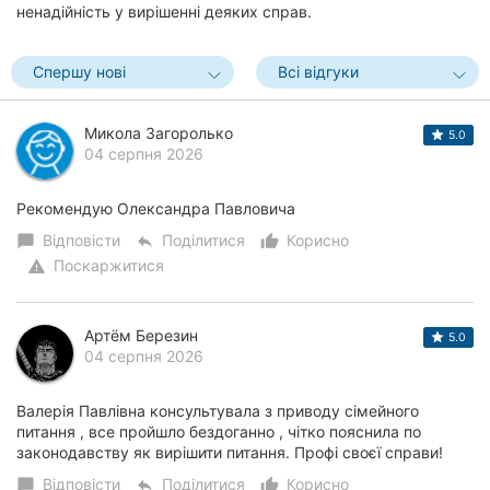
ненадійність у вирішенні деяких справ.
Спершу нові
Всі відгуки
Микола Загоролько
5.0
04 серпня 2026
Рекомендую Олександра Павловича
Відповісти
Поділитися
Корисно
chat_bubble
reply
thumb_up_alt
Поскаржитися
warning
Артём Березин
5.0
04 серпня 2026
Валерія Павлівна консультувала з приводу сімейного
питання , все пройшло бездоганно , чітко пояснила по
законодавству як вирішити питання. Профі своєї справи!
Відповісти
Поділитися
Корисно
chat_bubble
reply
thumb_up_alt