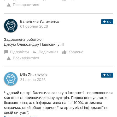
Поскаржитися
warning
Валентина Устименко
5.0
01 серпня 2026
Задоволена роботою!
Дякую Олександру Павловичу!!!!
Відповісти
Поділитися
Корисно
chat_bubble
reply
thumb_up_alt
Поскаржитися
warning
Mila Zhukovska
5.0
31 липня 2026
Чудовий центр! Залишила заявку в інтернеті - передзвонили
миттєво та призначили очну зустріч. Перша консультація
безкоштовна, але інформативна на всі 100%: отримала
максимальний обсяг корисної та зрозумілої інформації по
своїй ситуації.