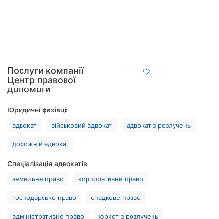
Хмельницький
Рівне
Одеса
Послуги компанії
Кропивницький
Центр правової
допомоги
Київ
Юридичні фахівці:
Харків
адвокат
військовий адвокат
адвокат з розлучень
Запоріжжя
дорожній адвокат
Дніпро
Спеціалізація адвокатів:
Львів
земельне право
корпоративне право
господарське право
спадкове право
Кривий
Ріг
адміністративне право
юрист з розлучень