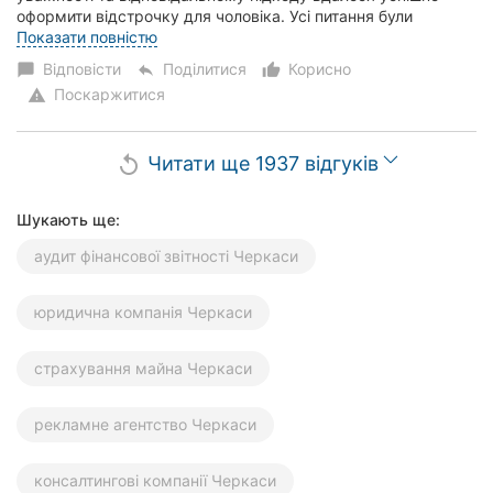
оформити відстрочку для чоловіка. Усі питання були
вирішені чітко, швидко й грамотно. Рекомендуємо як...
Показати повністю
Відповісти
Поділитися
Корисно
chat_bubble
reply
thumb_up_alt
Поскаржитися
warning
Читати ще 1937 відгуків
replay
Шукають ще:
аудит фінансової звітності Черкаси
юридична компанія Черкаси
страхування майна Черкаси
рекламне агентство Черкаси
консалтингові компанії Черкаси