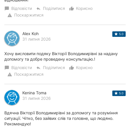
Відповісти
Поділитися
Корисно
chat_bubble
reply
thumb_up_alt
Поскаржитися
warning
Alex Koh
5.0
31 липня 2026
Хочу висловити подяку Вікторії Володимирівні за надану
допомогу та добре проведену консультацію.!
Відповісти
Поділитися
Корисно
chat_bubble
reply
thumb_up_alt
Поскаржитися
warning
Kenina Toma
5.0
31 липня 2026
Вдячна Вікторії Володимирівні за допомогу та розуміння
ситуації. Чітко, без зайвих слів та головне, що людяно.
Рекомендую!