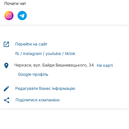
Автошколи
Почати чат
Ресторани
Всі
рубрики
launch
Перейти на сайт
fb
instagram
youtube
tiktok
place
Черкаси, вул. Байди Вишневецького, 34
На карті
Всі
міста:
Google-профіль
Черкаси
edit
Редагувати бізнес інформацію
Вінниця
share
Поділитися компанією
Житомир
Тернопіль