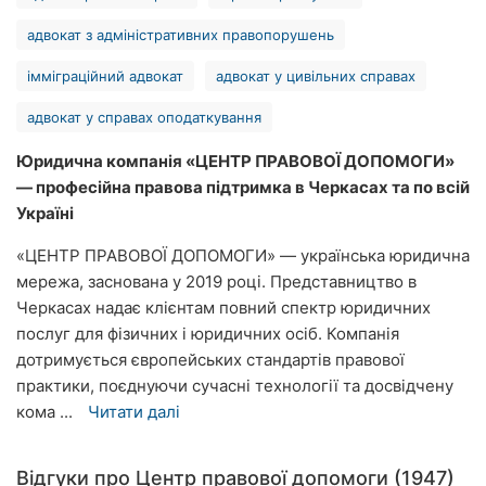
Миколаїв
адвокат з адміністративних правопорушень
Херсон
імміграційний адвокат
адвокат у цивільних справах
Полтава
адвокат у справах оподаткування
Юридична компанія «ЦЕНТР ПРАВОВОЇ ДОПОМОГИ»
Чернігів
— професійна правова підтримка в Черкасах та по всій
Чернівці
Україні
«ЦЕНТР ПРАВОВОЇ ДОПОМОГИ» — українська юридична
Суми
мережа, заснована у 2019 році. Представництво в
Івано-
Черкасах надає клієнтам повний спектр юридичних
Франківськ
послуг для фізичних і юридичних осіб. Компанія
дотримується європейських стандартів правової
Луцьк
практики, поєднуючи сучасні технології та досвідчену
кома ...
Читати далі
Ужгород
Карпати
Відгуки про Центр правової допомоги (1947)