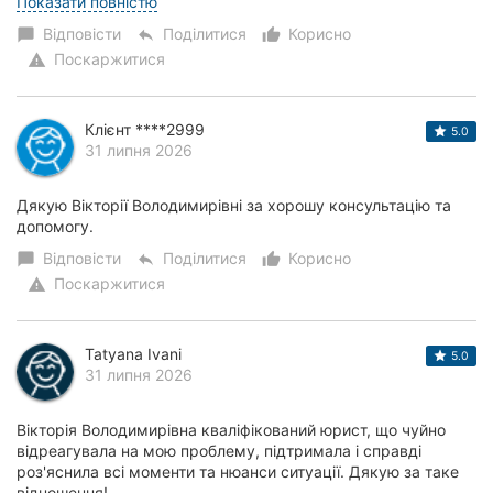
Особливо хоч...
Показати повністю
Відповісти
Поділитися
Корисно
chat_bubble
reply
thumb_up_alt
Поскаржитися
warning
Клієнт ****2999
5.0
31 липня 2026
Дякую Вікторії Володимирівні за хорошу консультацію та
допомогу.
Відповісти
Поділитися
Корисно
chat_bubble
reply
thumb_up_alt
Поскаржитися
warning
Tatyana Ivani
5.0
31 липня 2026
Вікторія Володимирівна кваліфікований юрист, що чуйно
відреагувала на мою проблему, підтримала і справді
роз'яснила всі моменти та нюанси ситуації. Дякую за таке
відношення!