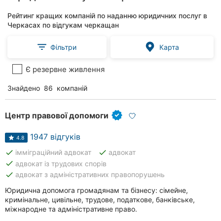
Рейтинг кращих компаній по наданню юридичних послуг в
Черкасах по відгукам черкащан
Фільтри
Карта
Є резервне живлення
Знайдено
86
компаній
Центр правової допомоги
1947 відгуків
4.8
done
done
імміграційний адвокат
адвокат
done
адвокат із трудових спорів
done
адвокат з адміністративних правопорушень
Юридична допомога громадянам та бізнесу: сімейне,
кримінальне, цивільне, трудове, податкове, банківське,
міжнародне та адміністративне право.