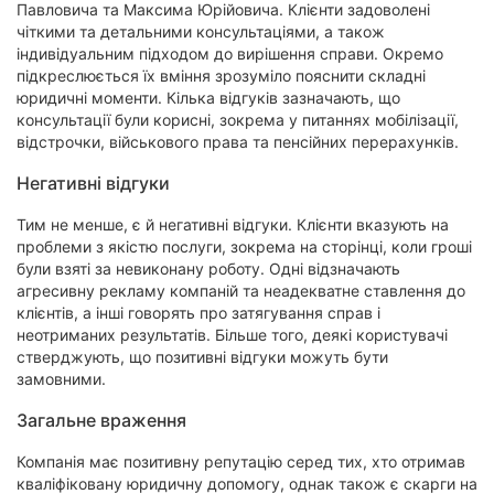
Павловича та Максима Юрійовича. Клієнти задоволені
чіткими та детальними консультаціями, а також
індивідуальним підходом до вирішення справи. Окремо
підкреслюється їх вміння зрозуміло пояснити складні
юридичні моменти. Кілька відгуків зазначають, що
консультації були корисні, зокрема у питаннях мобілізації,
відстрочки, військового права та пенсійних перерахунків.
Негативні відгуки
Тим не менше, є й негативні відгуки. Клієнти вказують на
проблеми з якістю послуги, зокрема на сторінці, коли гроші
були взяті за невиконану роботу. Одні відзначають
агресивну рекламу компаній та неадекватне ставлення до
клієнтів, а інші говорять про затягування справ і
неотриманих результатів. Більше того, деякі користувачі
стверджують, що позитивні відгуки можуть бути
замовними.
Загальне враження
Компанія має позитивну репутацію серед тих, хто отримав
кваліфіковану юридичну допомогу, однак також є скарги на