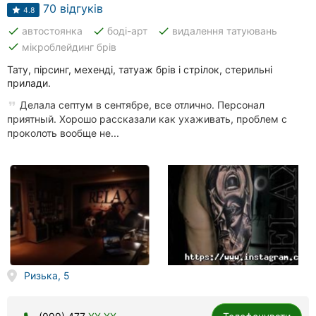
Автошколи
70 відгуків
4.8
done
done
done
автостоянка
боді-арт
видалення татуювань
Ресторани
done
мікроблейдинг брів
Всі
Тату, пірсинг, мехенді, татуаж брів і стрілок, стерильні
рубрики
прилади.
Делала септум в сентябре, все отлично. Персонал
приятный. Хорошо рассказали как ухаживать, проблем с
проколоть вообще не...
Всі
міста:
Запоріжжя
Вінниця
Житомир
Ризька, 5
Тернопіль