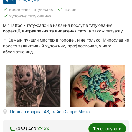
5.0
done
done
видалення татуювань
пірсинг
done
художнє татуювання
Mir Tattoo - тату-салон з надання послуг з татуювання,
корекції, виправлення та видалення тату, а також татуажу.
Самый лучший мастер в городе , и не только. Мирослав не
просто талантливый художник, профессионал, у него
абсолютно инд...
Перша ливарна, 48, район Старе Місто
(063) 400
XX XX
Телефонувати