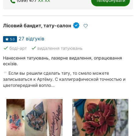
(099) 477
XX XX
Телефонувати
Хмельницький
Рівне
Лісовий бандит, тату-салон
Одеса
27 відгуків
5.0
Кропивницький
done
done
боді-арт
видалення татуювань
Нанесення татуювань, лазерне видалення, опрацювання
Київ
ескізів.
Харків
Если вы решили сделать тату, то смело можете
записываться к Артёму. С каллиграфической точностью и
Дніпро
цветопередачей вопло...
Львів
Кривий
Ріг
Миколаїв