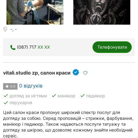
-, -
(067) 717
XX XX
Телефонувати
vitali.studio zp, салон краси
0 відгуків
0.0
done
done
done
догляд за нігтями
манікюр
педикюр
done
перукарня
Цей салон краси пропонує широкий спектр послуг для
догляду за собою. Серед пропозицій – стрижки, фарбування,
манікюр і педикюр. Також надаються послуги татуажу та
догляду за шкірою, що дозволяє кожному знайти необхідний
сервіс.