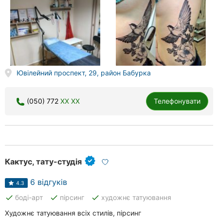
Ювілейний проспект, 29, район Бабурка
(050) 772
XX XX
Телефонувати
Кактус, тату-студія
6 відгуків
4.3
done
done
done
боді-арт
пірсинг
художнє татуювання
Художнє татуювання всіх стилів, пірсинг