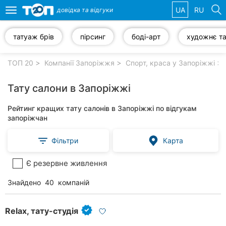
UA
RU
довідка та
відгуки
Toggle
navigation
татуаж брів
пірсинг
боді-арт
Обрані
компанії
ТОП 20
Компанії Запоріжжя
Спорт, краса у Запоріжжі
Тату салони в Запоріжжі
Рейтинг кращих тату салонів в Запоріжжі по відгукам
Популярні
запоріжчан
рубрики:
Фільтри
Карта
Ветеринарні
клініки
Є резервне живлення
Стоматології
Знайдено
40
компаній
Приватні
клініки
Relax, тату-студія