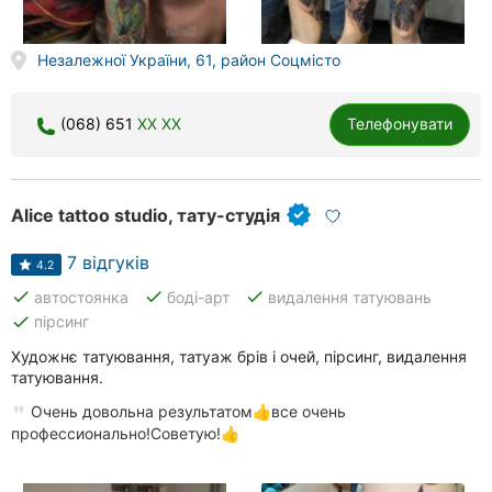
Незалежної України, 61, район Соцмісто
(068) 651
XX XX
Телефонувати
Alice tattoo studio, тату-студія
7 відгуків
4.2
done
done
done
автостоянка
боді-арт
видалення татуювань
done
пірсинг
Художнє татуювання, татуаж брів і очей, пірсинг, видалення
татуювання.
Очень довольна результатом👍все очень
профессионально!Советую!👍