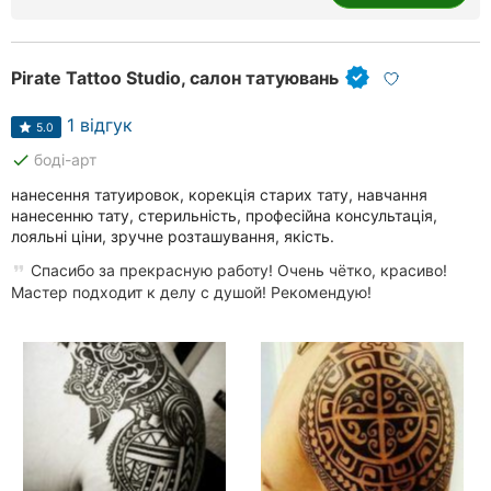
Pirate Tattoo Studio, салон татуювань
1 відгук
5.0
done
боді-арт
нанесення татуировок, корекція старих тату, навчання
нанесенню тату, стерильність, професійна консультація,
лояльні ціни, зручне розташування, якість.
Спасибо за прекрасную работу! Очень чётко, красиво!
Мастер подходит к делу с душой! Рекомендую!