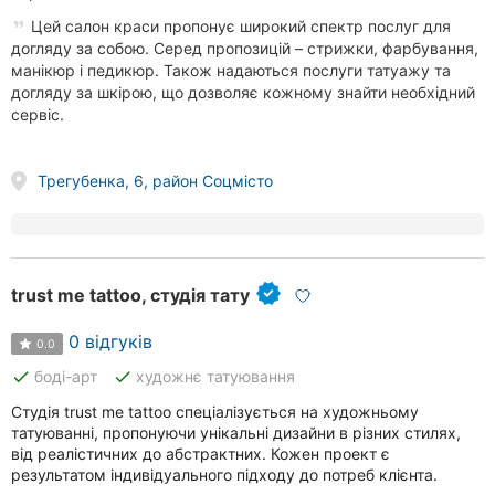
Цей салон краси пропонує широкий спектр послуг для
догляду за собою. Серед пропозицій – стрижки, фарбування,
манікюр і педикюр. Також надаються послуги татуажу та
догляду за шкірою, що дозволяє кожному знайти необхідний
сервіс.
Трегубенка, 6, район Соцмісто
trust me tattoo, студія тату
0 відгуків
0.0
done
done
боді-арт
художнє татуювання
Студія trust me tattoo спеціалізується на художньому
татуюванні, пропонуючи унікальні дизайни в різних стилях,
від реалістичних до абстрактних. Кожен проект є
результатом індивідуального підходу до потреб клієнта.