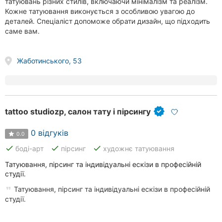
татуювань різних стилів, включаючи мінімалізм та реалізм.
Кожне татуювання виконується з особливою увагою до
деталей. Спеціаліст допоможе обрати дизайн, що підходить
саме вам.
Жаботинського, 53
tattoo studiozp, салон тату і пірсингу
0 відгуків
0.0
done
done
done
боді-арт
пірсинг
художнє татуювання
Татуювання, пірсинг та індивідуальні ескізи в професійній
студії.
Татуювання, пірсинг та індивідуальні ескізи в професійній
студії.