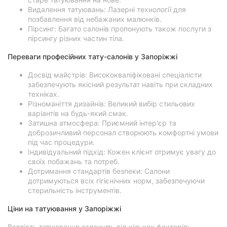
Видалення татуювань: Лазерні технології для
позбавлення від небажаних малюнків.
Пірсинг: Багато салонів пропонують також послуги з
пірсингу різних частин тіла.
Переваги професійних тату-салонів у Запоріжжі
Досвід майстрів: Висококваліфіковані спеціалісти
забезпечують якісний результат навіть при складних
техніках.
Різноманіття дизайнів: Великий вибір стильових
варіантів на будь-який смак.
Затишна атмосфера: Приємний інтер'єр та
доброзичливий персонал створюють комфортні умови
під час процедури.
Індивідуальний підхід: Кожен клієнт отримує увагу до
своїх побажань та потреб.
Дотримання стандартів безпеки: Салони
дотримуються всіх гігієнічних норм, забезпечуючи
стерильність інструментів.
Ціни на татуювання у Запоріжжі
Вартість татуювання залежить від кількох факторів: