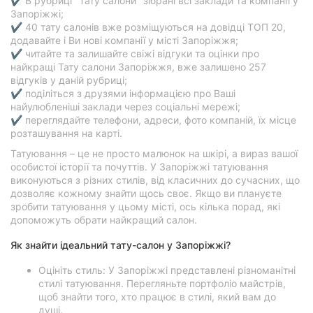
✔ В рубриці "Тату салони" зібрані всі заклади та компанії у
Запоріжжі;
✔ 40 тату салонів вже розміщуються на довідці ТОП 20,
додавайте і Ви нові компанії у місті Запоріжжя;
✔ читайте та залишайте свіжі відгуки та оцінки про
найкращі Тату салони Запоріжжя, вже залишено 257
відгуків у даній рубриці;
✔ поділіться з друзями інформацією про Ваші
найулюбленіші заклади через соціальні мережі;
✔ переглядайте телефони, адреси, фото компаній, їх місце
розташування на карті.
Татуювання – це не просто малюнок на шкірі, а вираз вашої
особистої історії та почуттів. У Запоріжжі татуювання
виконуються з різних стилів, від класичних до сучасних, що
дозволяє кожному знайти щось своє. Якщо ви плануєте
зробити татуювання у цьому місті, ось кілька порад, які
допоможуть обрати найкращий салон.
Як знайти ідеальний тату-салон у Запоріжжі?
Оцініть стиль: У Запоріжжі представлені різноманітні
стилі татуювання. Перегляньте портфоліо майстрів,
щоб знайти того, хто працює в стилі, який вам до
душі.