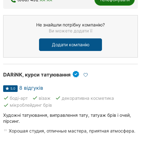
Не знайшли потрібну компанію?
Ви можете додати її
Додати компанію
DARiNK, курси татуювання
8 відгуків
5.0
done
done
done
боді-арт
візаж
декоративна косметика
done
мікроблейдинг брів
Художні татуювання, виправлення тату, татуаж брів і очей,
пірсинг.
Хорошая студия, отличные мастера, приятная атмосфера.