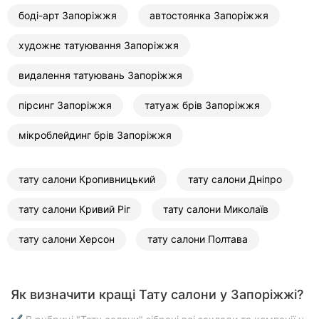
боді-арт Запоріжжя
автостоянка Запоріжжя
художнє татуювання Запоріжжя
видалення татуювань Запоріжжя
пірсинг Запоріжжя
татуаж брів Запоріжжя
мікроблейдинг брів Запоріжжя
тату салони Кропивницький
тату салони Дніпро
тату салони Кривий Ріг
тату салони Миколаїв
тату салони Херсон
тату салони Полтава
Як визначити кращі Тату салони у Запоріжжі?