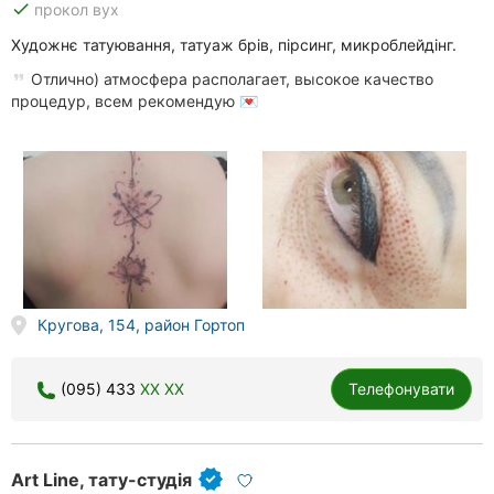
done
прокол вух
Художнє татуювання, татуаж брів, пірсинг, микроблейдінг.
Отлично) атмосфера располагает, высокое качество
процедур, всем рекомендую 💌
Кругова, 154, район Гортоп
(095) 433
XX XX
Телефонувати
Art Line, тату-студія