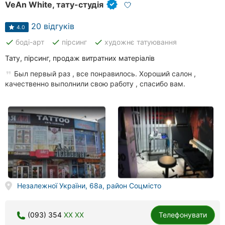
VeAn White, тату-студія
20 відгуків
4.0
done
done
done
боді-арт
пірсинг
художнє татуювання
Тату, пірсинг, продаж витратних матеріалів
Был первый раз , все понравилось. Хороший салон ,
качественно выполнили свою работу , спасибо вам.
Незалежної України, 68а, район Соцмісто
(093) 354
XX XX
Телефонувати