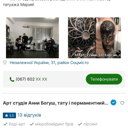
татуажа Мария!
Незалежної України, 31, район Соцмісто
(067) 602
XX XX
Телефонувати
Арт студія Анни Богуш, тату і перманентний макіяж
13 відгуків
5.0
done
done
done
боді-арт
мікроблейдинг брів
пірсинг