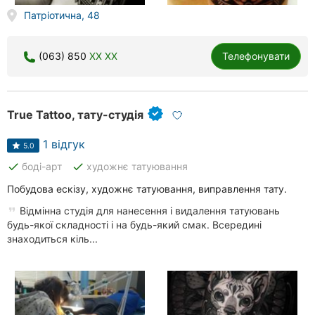
Патріотична, 48
(063) 850
XX XX
Телефонувати
True Tattoo, тату-студія
1 відгук
5.0
done
done
боді-арт
художнє татуювання
Побудова ескізу, художнє татуювання, виправлення тату.
Відмінна студія для нанесення і видалення татуювань
будь-якої складності і на будь-який смак. Всередині
знаходиться кіль...