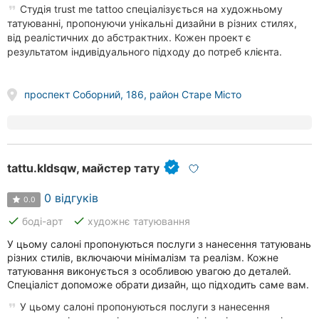
Студія trust me tattoo спеціалізується на художньому
татуюванні, пропонуючи унікальні дизайни в різних стилях,
від реалістичних до абстрактних. Кожен проект є
результатом індивідуального підходу до потреб клієнта.
проспект Соборний, 186, район Старе Місто
tattu.kldsqw, майстер тату
0 відгуків
0.0
done
done
боді-арт
художнє татуювання
У цьому салоні пропонуються послуги з нанесення татуювань
різних стилів, включаючи мінімалізм та реалізм. Кожне
татуювання виконується з особливою увагою до деталей.
Спеціаліст допоможе обрати дизайн, що підходить саме вам.
У цьому салоні пропонуються послуги з нанесення