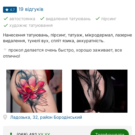
19 відгуків
4.7
done
done
done
автостоянка
видалення татуювань
пірсинг
done
художнє татуювання
Нанесення татуювань, пірсинг, татуаж, мікродермал, лазерне
видалення, тунелі вух, спліт язика, аккуратність.
прокол делается очень быстро, хорошо заживает, все
отлично!
Ладозька, 32, район Бородінський
(068) 492
XX XX
Телефонувати