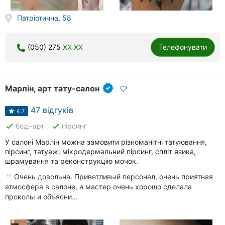
Херсон
Патріотична, 58
Полтава
(050) 275
XX XX
Телефонувати
Чернігів
Черкаси
Марлін, арт тату-салон
Чернівці
47 відгуків
4.7
Суми
done
done
боді-арт
пірсинг
Івано-
У салоні Марлін можна замовити різноманітні татуювання,
Франківськ
пірсинг, татуаж, мікродермальний пірсинг, спліт язика,
шрамування та реконструкцію мочок.
Луцьк
Очень довольна. Приветливый персонал, очень приятная
атмосфера в салоне, а мастер очень хорошо сделала
Ужгород
проколы и объясни...