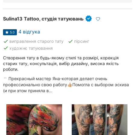
Sulina13 Tattoo, студія татуювань
4 відгука
5.0
done
done
виправлення старого тату
пірсинг
done
художнє татуювання
Створення тату в будь-якому стилі та розмірі, корекція
старих тату, консультація, вибір дизайну, висока якість
роботи.
Прекрасный мастер Яна-которая делает очень
профессионально свою работу👍🏼Помогла с выбором эскиза
(и при этом приняла в...