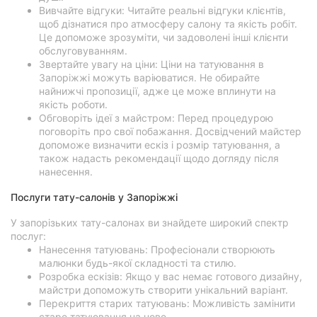
Вивчайте відгуки: Читайте реальні відгуки клієнтів,
щоб дізнатися про атмосферу салону та якість робіт.
Це допоможе зрозуміти, чи задоволені інші клієнти
обслуговуванням.
Звертайте увагу на ціни: Ціни на татуювання в
Запоріжжі можуть варіюватися. Не обирайте
найнижчі пропозиції, адже це може вплинути на
якість роботи.
Обговоріть ідеї з майстром: Перед процедурою
поговоріть про свої побажання. Досвідчений майстер
допоможе визначити ескіз і розмір татуювання, а
також надасть рекомендації щодо догляду після
нанесення.
Послуги тату-салонів у Запоріжжі
У запорізьких тату-салонах ви знайдете широкий спектр
послуг:
Нанесення татуювань: Професіонали створюють
малюнки будь-якої складності та стилю.
Розробка ескізів: Якщо у вас немає готового дизайну,
майстри допоможуть створити унікальний варіант.
Перекриття старих татуювань: Можливість замінити
старе татуювання на нове.