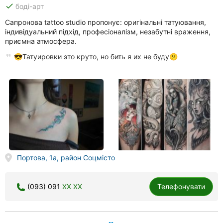
done
боді-арт
Сапронова tattoo studio пропонує: оригінальні татуювання,
індивідуальний підхід, професіоналізм, незабутні враження,
приємна атмосфера.
😎Татуировки это круто, но бить я их не буду😕
Портова, 1а, район Соцмісто
(093) 091
XX XX
Телефонувати