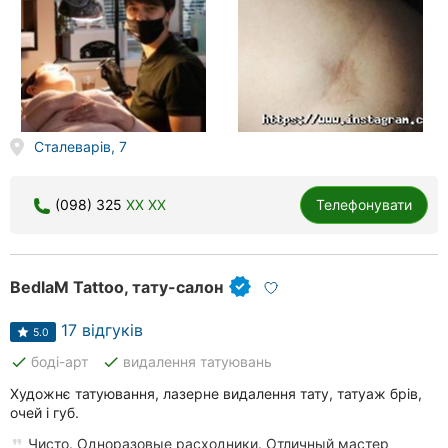
Сталеварів, 7
(098) 325
XX XX
Телефонувати
BedlaM Tattoo, тату-салон
17 відгуків
5.0
done
done
боді-арт
видалення татуювань
Художнє татуювання, лазерне видалення тату, татуаж брів,
очей і губ.
Чисто. Одноразовые расходники. Отличный мастер