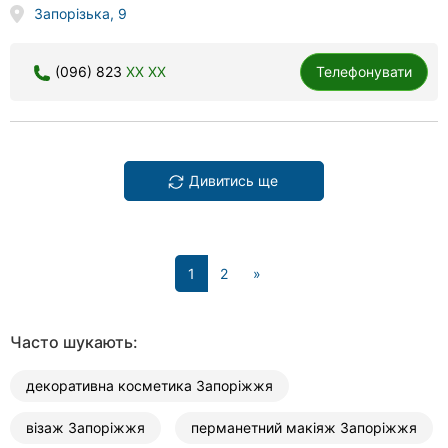
Запорізька, 9
(096) 823
XX XX
Телефонувати
Дивитись ще
(current)
1
2
»
Часто шукають:
декоративна косметика Запоріжжя
візаж Запоріжжя
перманетний макіяж Запоріжжя