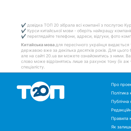
✔ довідка ТОП 20 зібрала всі компанії з послугою Кур
✔ Курси китайської мови - оберіть найкращу компані
✔ переглядайте телефони, адреси, відгуки, фото компа
Китайська мова
для пересічного українця видається
державою вже за декілька десятків років. Для цього 
але на сайті 20.ua ви можете ознайомитись з ними. Важ
слово може відрізнятись лише за рахунок тону (їх аж
спеціалісту.
Про прое
Політика 
Публічна 
Редакцій
Правила 
Як залиши