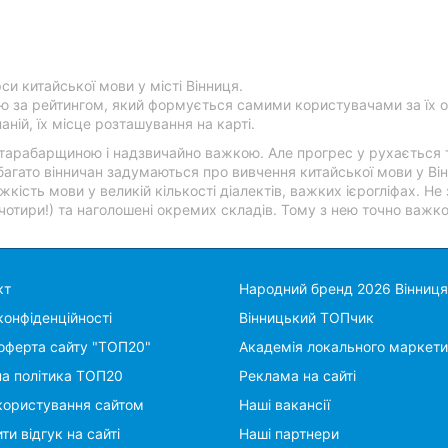
си китайської мови у місті Вінниця.
ю за рейтингом, який формується самими користувачами за їх о
ній, їх місце розташування на карті.
 тарабарщиною і надзвичайно важкою. Але прогрес у рухається
багато вінничан задумаються про вивчення китайської мови у Він
кість мови у великій кількості діалектів, важких ієрогліфах. Не з
 чотири!) та наголошені окремих складів. Тому з нею точно важк
кт
Народний бренд 2026 Вінниця
конфіденційності
Вінницький ТОПчик
оферта сайту "ТОП20"
Академія локального маркети
на політика ТОП20
Реклама на сайті
користування сайтом
Наші вакансії
ти відгук на сайті
Наші партнери