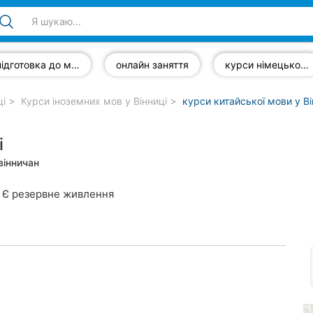
підготовка до міжнародних екзаменів
онлайн заняття
курси німецької мови
ці
Курси іноземних мов у Вінниці
курси китайської мови у Ві
і
вінничан
Є резервне живлення