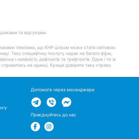
цінками та відгуками.
 такими темпами, що КНР цілком може стати світовою
ниці. Таку специфічну послугу надає не багато фірм,
вична і наявність дифтонгів та трифтонгів. Одне і те ж
о справитись на одинці. Краще довірити таку справу
Допомога через месенджери
нгу
Приєднуйтесь до нас