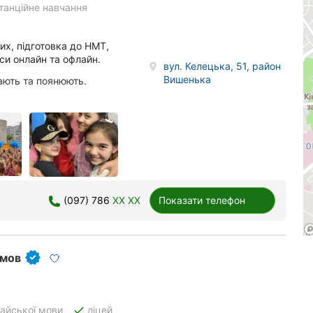
танційне навчання
их, підготовка до НМТ,
рси онлайн та офлайн.
вул. Келецька, 51, район
Вишенька
ають та поянюють.
(097) 786
XX XX
Показати телефон
 мов
done
тайської мови
ліцей