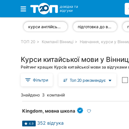
довідка та
відгуки
Обрані компанії
курси англійської мови
підготовка до вступу до ВНЗ
ТОП 20
Компанії Вінниці
Навчання, курси у Вінни
Популярні рубрики:
Курси китайської мови у Вінниц
Стоматології
Рейтинг кращих Курсів китайської мови за відгуками 
Ветеринарні клініки
Фільтри
Топ 20 рекомендує
Приватні клініки
Знайдено
3
компаній
Автошколи
Ресторани
Kingdom, мовна школа
Всі рубрики
352 відгука
4.9