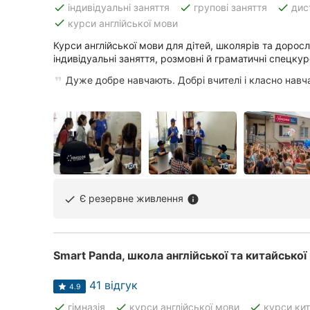
done
done
done
індивідуальні заняття
групові заняття
дис
done
курси англійської мови
Курси англійської мови для дітей, школярів та доросл
Всі міста:
індивідуальні заняття, розмовні й граматичні спецку
Вінниця
Дуже добре навчають. Добрі вчителі і класно навч
Житомир
Тернопіль
Хмельницький
Рівне
Є резервне живлення
done
info
Одеса
Кропивницький
Smart Panda, школа англійської та китайської
Київ
41 відгук
4.9
done
done
done
гімназія
курси англійської мови
курси ки