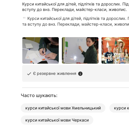
Курси китайської для дітей, підлітків та дорослих. Пі
Суми
вступу до внз. Переклади, майстер-класи, живопис.
Курси китайської для дітей, підлітків та дорослих. 
Івано-Франківськ
та вступу до внз. Переклади, майстер-класи, живопи
Луцьк
Ужгород
Карпати
Є резервне живлення
done
info
Часто шукають:
курси китайської мови Хмельницький
курси к
курси китайської мови Черкаси