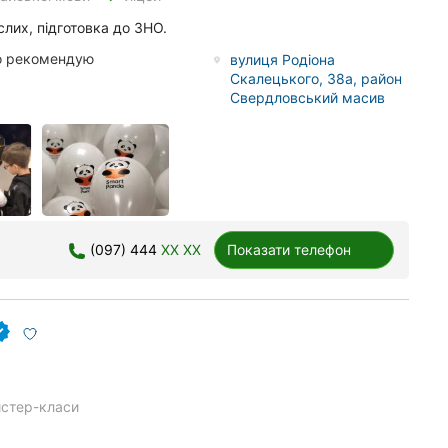
слих, підготовка до ЗНО.
во рекомендую
вулиця Родіона
Скалецького, 38а, район
Свердловський масив
(097) 444
XX XX
Показати телефон
стер-класи