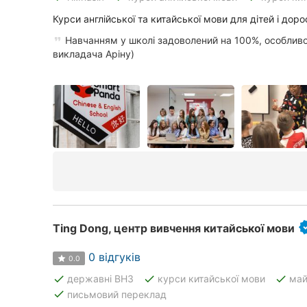
Харків
Курси англійської та китайської мови для дітей і доро
Запоріжжя
Навчанням у школі задоволений на 100%, особли
викладача Аріну)
Дніпро
Львів
Кривий Ріг
Миколаїв
Херсон
Полтава
Ting Dong, центр вивчення китайської мови
Чернігів
0 відгуків
0.0
Черкаси
done
done
done
державні ВНЗ
курси китайської мови
май
done
письмовий переклад
Чернівці