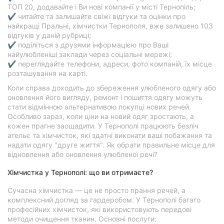
ТОП 20, додавайте і Ви нові компанії у місті Тернопіль;
✔ читайте та залишайте свіжі відгуки та оцінки про
найкращі Пральні, хімчистки Тернополя, вже залишено 103
відгуків у даній рубриці;
✔ поділіться з друзями інформацією про Ваші
найулюбленіші заклади через соціальні мережі;
✔ переглядайте телефони, адреси, фото компаній, їх місце
розташування на карті.
Коли справа доходить до збереження улюбленого одягу або
оновлення його вигляду, ремонт і пошиття одягу можуть
стати відмінною альтернативою покупці нових речей.
Особливо зараз, коли ціни на новий одяг зростають, а
кожен прагне заощадити. У Тернополі працюють безліч
ательє та хімчисток, які здатні виконати ваші побажання та
надати одягу "друге життя". Як обрати правильне місце для
відновлення або оновлення улюбленої речі?
Хімчистка у Тернополі: що ви отримаєте?
Сучасна хімчистка — це не просто прання речей, а
комплексний догляд за гардеробом. У Тернополі багато
професійних хімчисток, які використовують передові
методи очищення тканин. Основні послуги: