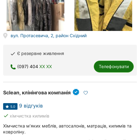
вул. Протасевича, 2, район Східний
Є резервне живлення
done
(097) 404
XX XX
Телефонувати
Sclean, клінінгова компанія
9 відгуків
5.0
done
хімчистка килимів
Хімчистка м’яких меблів, автосалонів, матраців, килимів та
ковроліну.