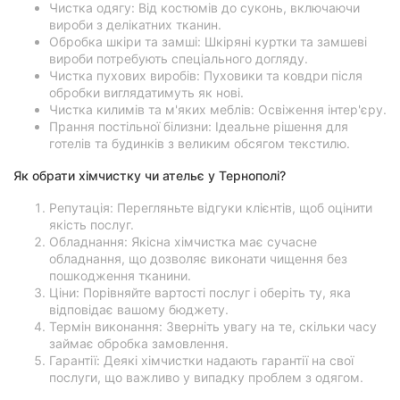
Чистка одягу: Від костюмів до суконь, включаючи
вироби з делікатних тканин.
Обробка шкіри та замші: Шкіряні куртки та замшеві
вироби потребують спеціального догляду.
Чистка пухових виробів: Пуховики та ковдри після
обробки виглядатимуть як нові.
Чистка килимів та м'яких меблів: Освіження інтер'єру.
Прання постільної білизни: Ідеальне рішення для
готелів та будинків з великим обсягом текстилю.
Як обрати хімчистку чи ательє у Тернополі?
Репутація: Перегляньте відгуки клієнтів, щоб оцінити
якість послуг.
Обладнання: Якісна хімчистка має сучасне
обладнання, що дозволяє виконати чищення без
пошкодження тканини.
Ціни: Порівняйте вартості послуг і оберіть ту, яка
відповідає вашому бюджету.
Термін виконання: Зверніть увагу на те, скільки часу
займає обробка замовлення.
Гарантії: Деякі хімчистки надають гарантії на свої
послуги, що важливо у випадку проблем з одягом.