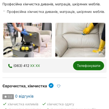
Професійна хімчистка диванів, матраців, шкіряних меблів.
Професійна хімчистка диванів, матраців, шкіряних меблів.
(063) 412
XX XX
Телефонувати
Єврочистка, хімчистка
0 відгуків
0.0
done
done
хімчистка килимів
хімчистка одягу