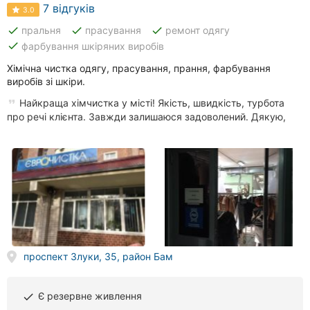
клініки
7 відгуків
3.0
done
done
done
пральня
прасування
ремонт одягу
Ресторани
done
фарбування шкіряних виробів
Всі
Хімічна чистка одягу, прасування, прання, фарбування
рубрики
виробів зі шкіри.
Найкраща хімчистка у місті! Якість, швидкість, турбота
про речі клієнта. Завжди залишаюся задоволений. Дякую,
Всі
міста:
Тернопіль
Вінниця
проспект Злуки, 35, район Бам
Житомир
Хмельницький
Є резервне живлення
done