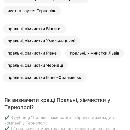
чистка взуття Тернопіль
пральні, хімчистки Вінниця
пральні, хімчистки Хмельницький
пральні, хімчистки Рівне
пральні, хімчистки Львів
пральні, хімчистки Чернівці
пральні, хімчистки Івано-Франківськ
Як визначити кращі Пральні, хімчистки у
Тернополі?
✔ В рубриці "Пральні, хімчистки" зібрані всі заклади та
компанії у Тернополі;
✔ 12 пральних, хімчисток вже розміщуються на довідці