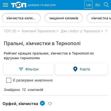
UA
RU
довідка та
відгуки
Toggle
navigation
хімчистка килимів
чищення килимів
хімчистка 
Обрані
компанії
ТОП 20
Компанії Тернополя
Дім і побут у Тернополі
Пра
Пральні, хімчистки в Тернополі
Рейтинг кращих пральних, хімчисток в Тернополі по
Популярні
відгукам тернополян
рубрики:
Фільтри
Карта
Автошколи
Є резервне живлення
Приватні
клініки
Знайдено
12
компаній
Стоматології
Орфей, хімчистка
Ветеринарні