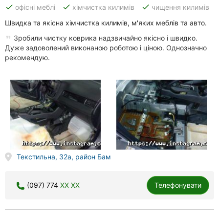
done
done
done
офісні меблі
хімчистка килимів
чищення килимів
Швидка та якісна хімчистка килимів, м'яких меблів та авто.
Зробили чистку коврика надзвичайно якісно і швидко.
Дуже задоволений виконаною роботою і ціною. Однозначно
рекомендую.
Текстильна, 32а, район Бам
(097) 774
XX XX
Телефонувати