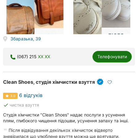
Збаразька, 39
(067) 215
XX XX
Телефонувати
Clean Shoes, студія хімчистки взуття
6 відгуків
3.0
done
чистка взуття
Студія хімчистки "Clean Shoes" надає послуги з усунення
плям, глибокого чищення підошви, усунення запаху та інші.
Після відвідування декількох хімчисток відверто
зневірилася що улюблене взуття можна ще врятувати,