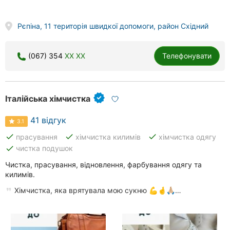
Рєпіна, 11 територія швидкої допомоги, район Східний
(067) 354
XX XX
Телефонувати
Італійська хімчистка
41 відгук
3.1
done
done
done
прасування
хімчистка килимів
хімчистка одягу
done
чистка подушок
Чистка, прасування, відновлення, фарбування одягу та
килимів.
Хімчистка, яка врятувала мою сукню 💪🤞🙏🏼…