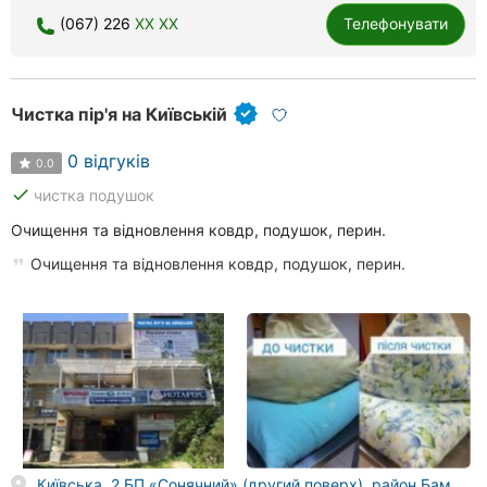
Рівне
(067) 226
XX XX
Телефонувати
Одеса
Чистка пір'я на Київській
Кропивницький
0 відгуків
Київ
0.0
done
чистка подушок
Харків
Очищення та відновлення ковдр, подушок, перин.
Запоріжжя
Очищення та відновлення ковдр, подушок, перин.
Дніпро
Львів
Кривий
Ріг
Миколаїв
Київська, 2 БП «Сонячний» (другий поверх), район Бам