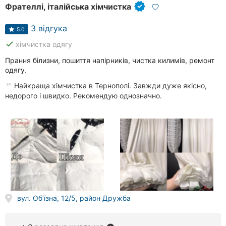
Фрателлі, італійська хімчистка
3 відгука
5.0
done
хімчистка одягу
Прання білизни, пошиття напірників, чистка килимів, ремонт
одягу.
Найкраща хімчистка в Тернополі. Завжди дуже якісно,
недорого і швидко. Рекомендую однозначно.
вул. Об’їзна, 12/5, район Дружба