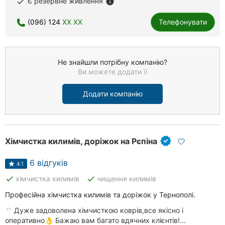
Є резервне живлення
done
info
(096) 124
XX XX
Телефонувати
Не знайшли потрібну компанію?
Ви можете додати її
Додати компанію
Хімчистка килимів, доріжок на Рєпіна
6 відгуків
4.1
done
done
хімчистка килимів
чищення килимів
Професійна хімчистка килимів та доріжок у Тернополі.
Дуже задоволена хімчисткою коврів,все якісно і
оперативно👌 Бажаю вам багато вдячних клієнтів!…