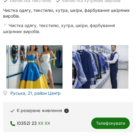
done
done
хімчистка текстилю
хімчистка хутряних виробів
Чистка одягу, текстилю, хутра, шкіри, фарбування шкіряних
виробів.
Чистка одягу, текстилю, хутра, шкіри, фарбування
шкіряних виробів.
Руська, 21, район Центр
Є резервне живлення
done
info
(0352) 23
XX XX
Телефонувати