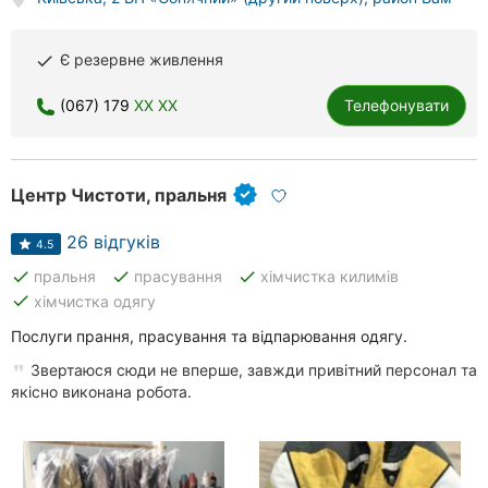
Херсон
Є резервне живлення
done
Полтава
(067) 179
XX XX
Телефонувати
Чернігів
Черкаси
Центр Чистоти, пральня
Чернівці
26 відгуків
4.5
Суми
done
done
done
пральня
прасування
хімчистка килимів
done
хімчистка одягу
Івано-
Франківськ
Послуги прання, прасування та відпарювання одягу.
Звертаюся сюди не вперше, завжди привітний персонал та
Луцьк
якісно виконана робота.
Ужгород