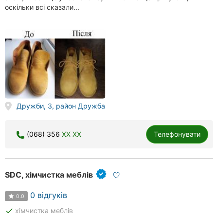
оскільки всі сказали...
Дружби, 3, район Дружба
(068) 356
XX XX
Телефонувати
SDC, хімчистка меблів
0 відгуків
0.0
done
хімчистка меблів