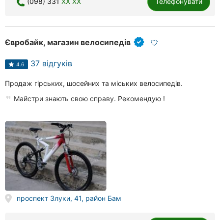
(098) 331
XX XX
Телефонувати
Рівне
Одеса
Євробайк, магазин велосипедів
Кропивницький
37 відгуків
4.6
Київ
Продаж гірських, шосейних та міських велосипедів.
Харків
Майстри знають свою справу. Рекомендую !
Запоріжжя
Дніпро
Львів
Кривий
Ріг
проспект Злуки, 41, район Бам
Миколаїв