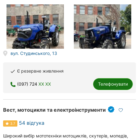
вул. Студинського, 13
Є резервне живлення
done
(097) 724
XX XX
Телефонувати
Вест, мотоцикли та електроінструменти
54 відгука
3.7
Широкий вибір мототехніки мотоциклів, скутерів, мопедів,