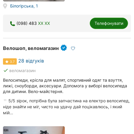
Білогірська, 1
(098) 483
XX XX
Телефонувати
Велошоп, веломагазин
28 відгуків
3.7
done
веломагазин
Велосипеди, крісла для малят, спортивний одяг та взуття,
лижі, сноуборди, аксесуари. Допомога у виборі велосипеда
для дитини. Вело-майстерня.
5/5 зірок, потрібна була запчастина на електро велосипед,
ніде знайти не міг, чисто на удачу дай поцікавлюсь, і який
мій...