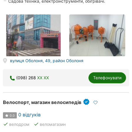
Садова техніка, електроінструменти, обігрівачі.
вулиця Оболоня, 49, район Оболоня
(098) 268
XX XX
Телефонувати
Велоспорт, магазин велосипедів
0 відгуків
0.0
done
done
велодром
веломагазин