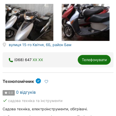
вулиця 15-го Квітня, 6Б, район Бам
(068) 647
XX XX
Телефонувати
Технопомічник
0 відгуків
0.0
done
садова техніка та інструменти
Садова техніка, електроінструменти, обігрівачі.