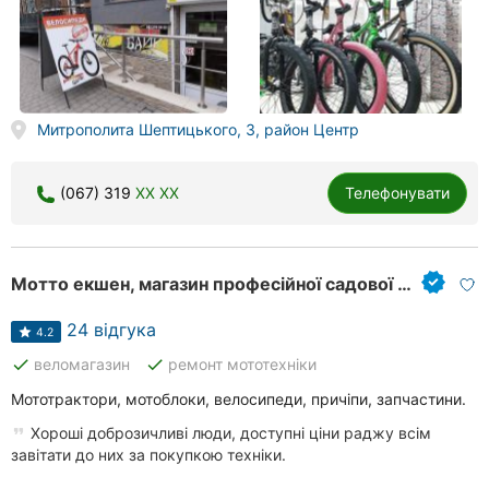
Митрополита Шептицького, 3, район Центр
(067) 319
XX XX
Телефонувати
Мотто екшен, магазин професійної садової техніки
24 відгука
4.2
done
done
веломагазин
ремонт мототехніки
Мототрактори, мотоблоки, велосипеди, причіпи, запчастини.
Хороші доброзичливі люди, доступні ціни раджу всім
завітати до них за покупкою техніки.