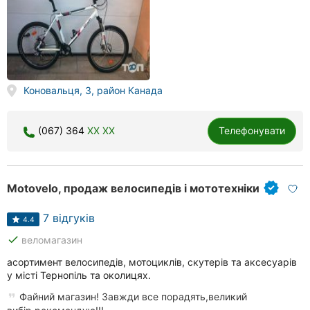
Коновальця, 3, район Канада
(067) 364
XX XX
Телефонувати
Motovelo, продаж велосипедів і мототехніки
7 відгуків
4.4
done
веломагазин
асортимент велосипедів, мотоциклів, скутерів та аксесуарів
у місті Тернопіль та околицях.
Файний магазин! Завжди все порадять,великий