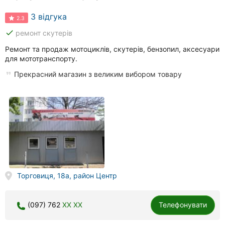
3 відгука
2.3
done
ремонт скутерів
Ремонт та продаж мотоциклів, скутерів, бензопил, аксесуари
для мототранспорту.
Прекрасний магазин з великим вибором товару
Торговиця, 18а, район Центр
(097) 762
XX XX
Телефонувати