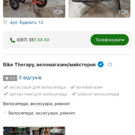
вул. Будного, 12
(097) 351
XX XX
Телефонувати
Bike Therapy, веломагазин/майстерня
0 відгуків
0.0
done
done
аксесуари для велосипеда
веломагазин
done
done
запчастини для велосипеда
ремонт велосипедів
Велосипеди, аксесуари, ремонт.
Велосипеди, аксесуари, ремонт.