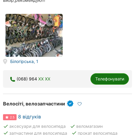
вибір,рекомендую!!!
Білогірська, 1
(068) 964
XX XX
Телефонувати
Велосіті, велозапчастини
8 відгуків
2.5
done
done
аксесуари для велосипеда
веломагазин
done
done
запчастини для велосипеда
прокат велосипеда