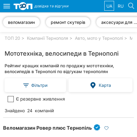
UA
RU
довідка та
відгуки
Toggle
navigation
веломагазин
ремонт скутерів
аксесуари для велосипе
Обрані
компанії
ТОП 20
Компанії Тернополя
Авто, мото у Тернополі
Мот
Мототехніка, велосипеди в Тернополі
Рейтинг кращих компаній по продажу мототехніки,
Популярні
велосипедів в Тернополі по відгукам тернополян
рубрики:
Фільтри
Карта
Автошколи
Є резервне живлення
Приватні
клініки
Знайдено
24
компаній
Стоматології
Веломагазин Ровер плюс Тернопіль
Ветеринарні