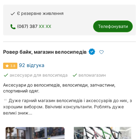
Є резервне живлення
done
(067) 387
XX XX
Телефонувати
Ровер байк, магазин велосипедів
92 відгука
3.8
done
done
аксесуари для велосипеда
веломагазин
Аксесуари до велосипедів, велосипеди, запчастини,
спортивний одяг.
Дуже гарний магазин велосипедів і аксессуарів до них, з
хорошим вибором. Ввічливі консультанти. Роблять дуже
великі зниж...