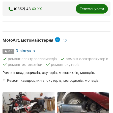
(0352) 43
XX XX
Телефонувати
MotoArt, мотомайстерня
0 відгуків
0.0
done
done
ремонт електровелосипедів
ремонт електроскутерів
done
done
ремонт мототехніки
ремонт скутерів
Ремонт квадроциклів, скутерів, мотоциклів, мопедів.
Ремонт квадроциклів, скутерів, мотоциклів, мопедів.