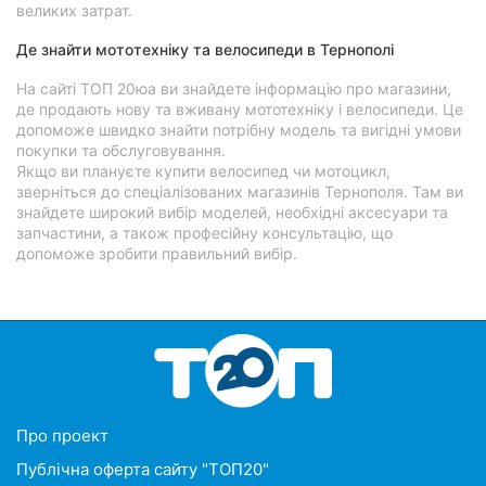
великих затрат.
Де знайти мототехніку та велосипеди в Тернополі
На сайті ТОП 20юа ви знайдете інформацію про магазини,
де продають нову та вживану мототехніку і велосипеди. Це
допоможе швидко знайти потрібну модель та вигідні умови
покупки та обслуговування.
Якщо ви плануєте купити велосипед чи мотоцикл,
зверніться до спеціалізованих магазинів Тернополя. Там ви
знайдете широкий вибір моделей, необхідні аксесуари та
запчастини, а також професійну консультацію, що
допоможе зробити правильний вибір.
Про проект
Публічна оферта сайту "ТОП20"