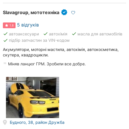
Slavagroup, мототехніка
5 відгуків
1.8
done
done
done
автоаксесуари
автохімія
масла для автомобілів
done
підбір запчастин за VIN-кодом
Акумулятори, моторні мастила, автохімія, автокосметика,
скутера, квадроцикли.
Міняв ланцюг ГРМ. Зробили все добре.
Будного, 38, район Дружба