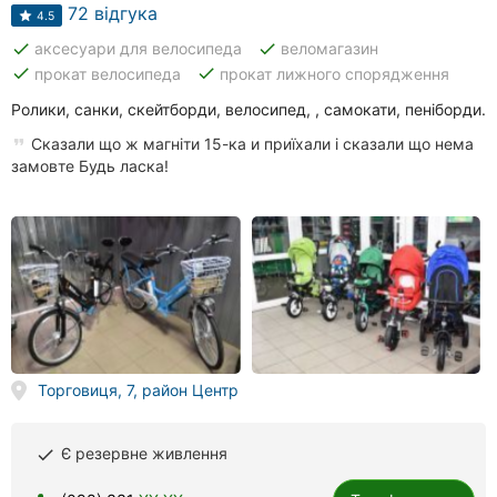
клініки
72 відгука
4.5
done
done
аксесуари для велосипеда
веломагазин
Ресторани
done
done
прокат велосипеда
прокат лижного спорядження
Всі
Ролики, санки, скейтборди, велосипед, , самокати, пеніборди.
рубрики
Сказали що ж магніти 15-ка и приїхали і сказали що нема
замовте Будь ласка!
Всі
міста:
Тернопіль
Вінниця
Торговиця, 7, район Центр
Житомир
Є резервне живлення
done
Хмельницький