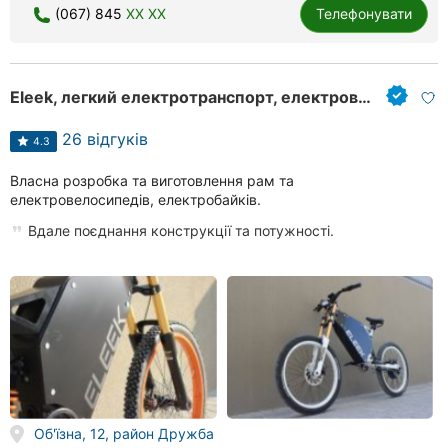
(067) 845
XX XX
Телефонувати
Херсон
Полтава
Eleek, легкий електротранспорт, електровелосипеди
Чернігів
26 відгуків
4.3
Черкаси
Власна розробка та виготовлення рам та
Чернівці
електровелосипедів, електробайків.
Вдале поєднання конструкції та потужності.
Суми
Івано-
Франківськ
Луцьк
Ужгород
Об'їзна, 12, район Дружба